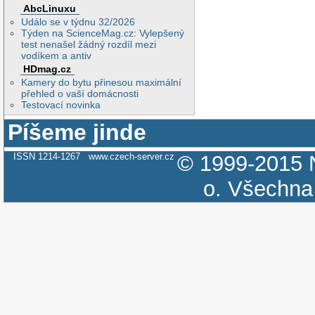
AbcLinuxu
Událo se v týdnu 32/2026
Týden na ScienceMag.cz: Vylepšený
test nenašel žádný rozdíl mezi
vodíkem a antiv
HDmag.cz
Kamery do bytu přinesou maximální
přehled o vaší domácnosti
Testovací novinka
Píšeme jinde
ISSN 1214-1267
www.czech-server.cz
© 1999-2015
o.
Všechna 