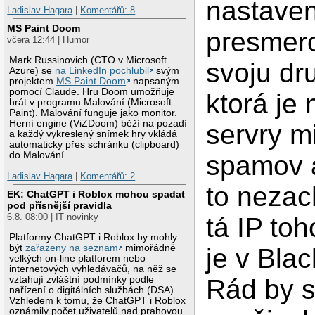
nastave
Ladislav Hagara
|
Komentářů: 8
MS Paint Doom
presmer
včera 12:44 | Humor
Mark Russinovich (CTO v Microsoft
svoju dr
Azure) se
na LinkedIn pochlubil
svým
projektem
MS Paint Doom
napsaným
pomocí Claude. Hru Doom umožňuje
ktorá je
hrát v programu Malování (Microsoft
Paint). Malování funguje jako monitor.
Herní engine (ViZDoom) běží na pozadí
servry m
a každý vykreslený snímek hry vkládá
automaticky přes schránku (clipboard)
do Malování.
spamov a
Ladislav Hagara
|
Komentářů: 2
to nezac
EK: ChatGPT i Roblox mohou spadat
pod přísnější pravidla
6.8. 08:00 | IT novinky
tá IP toh
Platformy ChatGPT i Roblox by mohly
být
zařazeny na seznam
mimořádně
je v Blac
velkých on-line platforem nebo
internetových vyhledávačů, na něž se
vztahují zvláštní podmínky podle
Rád by 
nařízení o digitálních službách (DSA).
Vzhledem k tomu, že ChatGPT i Roblox
oznámily počet uživatelů nad prahovou