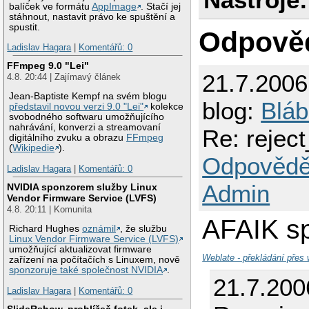
balíček ve formátu
AppImage
. Stačí jej
stáhnout, nastavit právo ke spuštění a
spustit.
Odpově
Ladislav Hagara
|
Komentářů: 0
FFmpeg 9.0 "Lei"
21.7.200
4.8. 20:44 | Zajímavý článek
Jean-Baptiste Kempf na svém blogu
blog:
Bláb
představil novou verzi 9.0 "Lei"
kolekce
svobodného softwaru umožňujícího
nahrávání, konverzi a streamovaní
Re: reject
digitálního zvuku a obrazu
FFmpeg
(
Wikipedie
).
Odpovědě
Ladislav Hagara
|
Komentářů: 0
Admin
NVIDIA sponzorem služby Linux
Vendor Firmware Service (LVFS)
4.8. 20:11 | Komunita
AFAIK s
Richard Hughes
oznámil
, že službu
Linux Vendor Firmware Service (LVFS)
umožňující aktualizovat firmware
Weblate - překládání přes
zařízení na počítačích s Linuxem, nově
sponzoruje také společnost NVIDIA
.
21.7.200
Ladislav Hagara
|
Komentářů: 0
SlideRshow, prohlížeč fotek, ale i