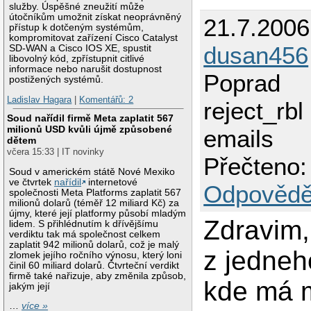
služby. Úspěšné zneužití může
útočníkům umožnit získat neoprávněný
21.7.2006
přístup k dotčeným systémům,
kompromitovat zařízení Cisco Catalyst
dusan456
SD-WAN a Cisco IOS XE, spustit
libovolný kód, zpřístupnit citlivé
informace nebo narušit dostupnost
Poprad
postižených systémů.
Ladislav Hagara
|
Komentářů: 2
reject_rbl
Soud nařídil firmě Meta zaplatit 567
milionů USD kvůli újmě způsobené
emails
dětem
včera 15:33 | IT novinky
Přečteno:
Soud v americkém státě Nové Mexiko
ve čtvrtek
nařídil
internetové
Odpovědě
společnosti Meta Platforms zaplatit 567
milionů dolarů (téměř 12 miliard Kč) za
újmy, které její platformy působí mladým
Zdravim,
lidem. S přihlédnutím k dřívějšímu
verdiktu tak má společnost celkem
zaplatit 942 milionů dolarů, což je malý
z jedneh
zlomek jejího ročního výnosu, který loni
činil 60 miliard dolarů. Čtvrteční verdikt
firmě také nařizuje, aby změnila způsob,
kde má m
jakým její
…
více »