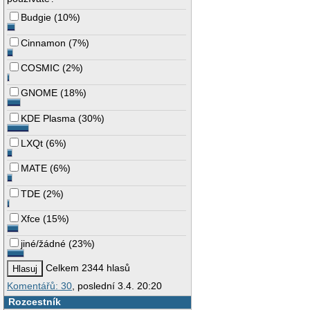
Budgie
(
10%
)
Cinnamon
(
7%
)
COSMIC
(
2%
)
GNOME
(
18%
)
KDE Plasma
(
30%
)
LXQt
(
6%
)
MATE
(
6%
)
TDE
(
2%
)
Xfce
(
15%
)
jiné/žádné
(
23%
)
Celkem 2344 hlasů
Komentářů: 30
, poslední 3.4. 20:20
Rozcestník