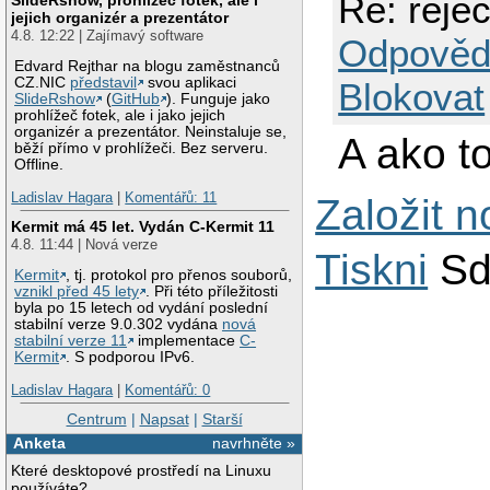
Re: rejec
jejich organizér a prezentátor
4.8. 12:22 | Zajímavý software
Odpověd
Edvard Rejthar na blogu zaměstnanců
CZ.NIC
představil
svou aplikaci
Blokovat
SlideRshow
(
GitHub
). Funguje jako
prohlížeč fotek, ale i jako jejich
organizér a prezentátor. Neinstaluje se,
A ako t
běží přímo v prohlížeči. Bez serveru.
Offline.
Ladislav Hagara
|
Komentářů: 11
Založit 
Kermit má 45 let. Vydán C-Kermit 11
4.8. 11:44 | Nová verze
Tiskni
Sd
Kermit
, tj. protokol pro přenos souborů,
vznikl před 45 lety
. Při této příležitosti
byla po 15 letech od vydání poslední
stabilní verze 9.0.302 vydána
nová
stabilní verze 11
implementace
C-
Kermit
. S podporou IPv6.
Ladislav Hagara
|
Komentářů: 0
Centrum
|
Napsat
|
Starší
Anketa
navrhněte »
Které desktopové prostředí na Linuxu
používáte?