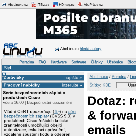
AbcLinuxu.cz
ITBiz.cz
HDmag.cz
AbcPráce.cz
AbcLinuxu
hledá autory
!
Poradna
FAQ
Hardware
Software
Články
Učebnice
Blog
Styl
×
AbcLinuxu
:/
Poradna
/
Lin
Zprávičky
napište »
Pracovní nabídky
inzerujte »
Štítky
:
KDE
Upra
Série bezpečnostních záplat v
Dotaz: r
produktech Cisco
včera 16:00 | Bezpečnostní upozornění
& forwa
Vládní CERT upozorňuje (
𝕏
) na
sérii
bezpečnostních záplat
(CVSS 9.9) v
produktech Cisco řešících kritické
emails
zranitelnosti umožňující obejití
autentizace, eskalaci oprávnění,
vzdálené spuštění kódu a odepření