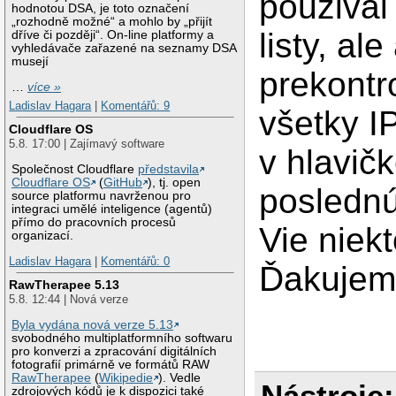
použival 
hodnotou DSA, je toto označení
„rozhodně možné“ a mohlo by „přijít
listy, ale
dříve či později“. On-line platformy a
vyhledávače zařazené na seznamy DSA
musejí
prekontr
…
více »
Ladislav Hagara
|
Komentářů: 9
všetky I
Cloudflare OS
5.8. 17:00 | Zajímavý software
v hlavičk
Společnost Cloudflare
představila
Cloudflare OS
(
GitHub
), tj. open
poslednú
source platformu navrženou pro
integraci umělé inteligence (agentů)
přímo do pracovních procesů
Vie niek
organizací.
Ladislav Hagara
|
Komentářů: 0
Ďakujem 
RawTherapee 5.13
5.8. 12:44 | Nová verze
Byla vydána nová verze 5.13
svobodného multiplatformního softwaru
pro konverzi a zpracování digitálních
fotografií primárně ve formátů RAW
RawTherapee
(
Wikipedie
). Vedle
Nástroje:
zdrojových kódů je k dispozici také