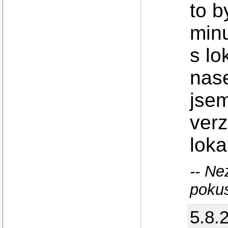
to b
minu
s lo
nase
jsem
verz
loka
-- Ne
poku
5.8.