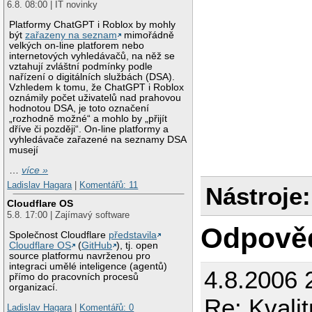
6.8. 08:00 | IT novinky
Platformy ChatGPT i Roblox by mohly
být
zařazeny na seznam
mimořádně
velkých on-line platforem nebo
internetových vyhledávačů, na něž se
vztahují zvláštní podmínky podle
nařízení o digitálních službách (DSA).
Vzhledem k tomu, že ChatGPT i Roblox
oznámily počet uživatelů nad prahovou
hodnotou DSA, je toto označení
„rozhodně možné“ a mohlo by „přijít
dříve či později“. On-line platformy a
vyhledávače zařazené na seznamy DSA
musejí
…
více »
Ladislav Hagara
|
Komentářů: 11
Nástroje:
Cloudflare OS
5.8. 17:00 | Zajímavý software
Odpově
Společnost Cloudflare
představila
Cloudflare OS
(
GitHub
), tj. open
source platformu navrženou pro
integraci umělé inteligence (agentů)
4.8.2006 
přímo do pracovních procesů
organizací.
Re: Kvali
Ladislav Hagara
|
Komentářů: 0