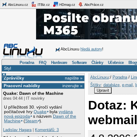
AbcLinuxu.cz
ITBiz.cz
HDmag.cz
AbcPráce.cz
AbcLinuxu
hledá autory
!
Poradna
FAQ
Hardware
Software
Články
Učebnice
Blog
Styl
×
AbcLinuxu
:/
Poradna
/
Lin
Zprávičky
napište »
Štítky
:
databáze
,
e-mail
,
I
Pracovní nabídky
inzerujte »
Upravit
Quake: Dawn of the Machine
dnes 04:44 | IT novinky
Dotaz: K
U příležitosti 30. výročí vydání
počítačové hry
Quake
byla
vydána
webmai
nová epizoda
s názvem
Dawn of the
Machine
(
Steam
).
Ladislav Hagara
|
Komentářů: 3