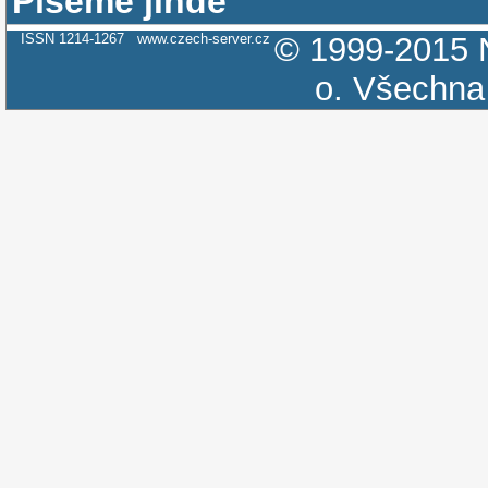
Píšeme jinde
ISSN 1214-1267
www.czech-server.cz
© 1999-2015
o.
Všechna 