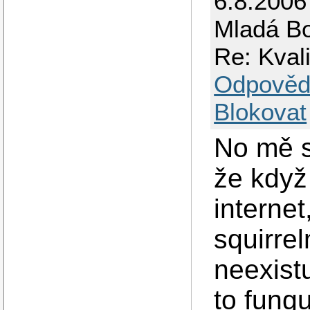
6.8.2006
Mladá Bo
Re: Kval
Odpověd
Blokovat
No mě s
že když
internet
squirrel
neexist
to fung