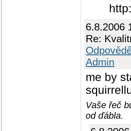
http
6.8.2006 
Re: Kvali
Odpovědě
Admin
me by st
squirrel
Vaše řeč bu
od ďábla.