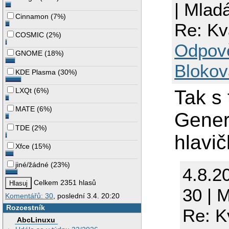
| Mlad
Cinnamon
(
7%
)
Re: Kv
COSMIC
(
2%
)
Odpov
GNOME
(
18%
)
Blokov
KDE Plasma
(
30%
)
LXQt
(
6%
)
Tak s
MATE
(
6%
)
Gener
TDE
(
2%
)
hlavič
Xfce
(
15%
)
jiné/žádné
(
23%
)
4.8.2
Celkem 2351 hlasů
30 | 
Komentářů: 30
, poslední 3.4. 20:20
Rozcestník
Re: K
AbcLinuxu