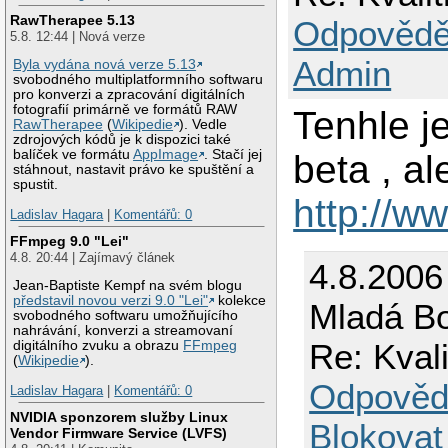
RawTherapee 5.13
Odpovědě
5.8. 12:44 | Nová verze
Admin
Byla vydána nová verze 5.13
svobodného multiplatformního softwaru
pro konverzi a zpracování digitálních
fotografií primárně ve formátů RAW
Tenhle j
RawTherapee
(
Wikipedie
). Vedle
zdrojových kódů je k dispozici také
balíček ve formátu
AppImage
. Stačí jej
beta , al
stáhnout, nastavit právo ke spuštění a
spustit.
http://w
Ladislav Hagara
|
Komentářů: 0
FFmpeg 9.0 "Lei"
4.8. 20:44 | Zajímavý článek
4.8.2006
Jean-Baptiste Kempf na svém blogu
představil novou verzi 9.0 "Lei"
kolekce
Mladá Bo
svobodného softwaru umožňujícího
nahrávání, konverzi a streamovaní
Re: Kval
digitálního zvuku a obrazu
FFmpeg
(
Wikipedie
).
Odpověd
Ladislav Hagara
|
Komentářů: 0
NVIDIA sponzorem služby Linux
Blokovat
Vendor Firmware Service (LVFS)