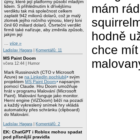
újmy, které její platformy působí mladým
mám rád
lidem. S přihlédnutím k dřívějšímu
verdiktu tak má společnost celkem
zaplatit 942 milionů dolarů, což je malý
squirrelm
zlomek jejího ročního výnosu, který loni
činil 60 miliard dolarů. Čtvrteční verdikt
firmě také nařizuje, aby změnila způsob,
hodně už
jakým její
…
více »
chce mít
Ladislav Hagara
|
Komentářů: 11
MS Paint Doom
malovan
včera 12:44 | Humor
Mark Russinovich (CTO v Microsoft
Azure) se
na LinkedIn pochlubil
svým
projektem
MS Paint Doom
napsaným
pomocí Claude. Hru Doom umožňuje
hrát v programu Malování (Microsoft
Paint). Malování funguje jako monitor.
Herní engine (ViZDoom) běží na pozadí
a každý vykreslený snímek hry vkládá
automaticky přes schránku (clipboard)
do Malování.
Ladislav Hagara
|
Komentářů: 2
EK: ChatGPT i Roblox mohou spadat
pod přísnější pravidla