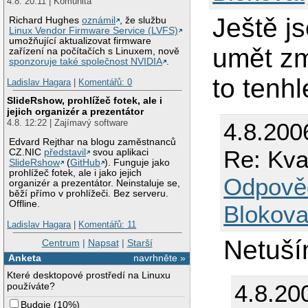
4.8. 20:11 | Komunita
Ještě j
Richard Hughes
oznámil
, že službu
Linux Vendor Firmware Service (LVFS)
umožňující aktualizovat firmware
umět zm
zařízení na počítačích s Linuxem, nově
sponzoruje také společnost NVIDIA
.
to tenh
Ladislav Hagara
|
Komentářů: 0
SlideRshow, prohlížeč fotek, ale i
jejich organizér a prezentátor
4.8. 12:22 | Zajímavý software
4.8.200
Edvard Rejthar na blogu zaměstnanců
Re: Kva
CZ.NIC
představil
svou aplikaci
SlideRshow
(
GitHub
). Funguje jako
prohlížeč fotek, ale i jako jejich
Odpově
organizér a prezentátor. Neinstaluje se,
běží přímo v prohlížeči. Bez serveru.
Offline.
Blokova
Ladislav Hagara
|
Komentářů: 11
Netuší
Centrum
|
Napsat
|
Starší
Anketa
navrhněte »
Které desktopové prostředí na Linuxu
4.8.20
používáte?
Budgie
(
10%
)