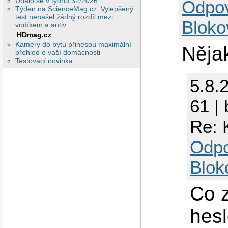
Událo se v týdnu 32/2026
Odpo
Týden na ScienceMag.cz: Vylepšený
test nenašel žádný rozdíl mezi
Bloko
vodíkem a antiv
HDmag.cz
Kamery do bytu přinesou maximální
Něja
přehled o vaší domácnosti
Testovací novinka
5.8.
61 |
Re: 
Odp
Blok
Co z
hesl