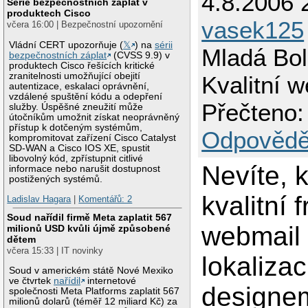
4.8.2006 
Série bezpečnostních záplat v
produktech Cisco
vasek125
včera 16:00 | Bezpečnostní upozornění
Vládní CERT upozorňuje (
𝕏
) na
sérii
Mladá Bol
bezpečnostních záplat
(CVSS 9.9) v
produktech Cisco řešících kritické
zranitelnosti umožňující obejití
Kvalitní 
autentizace, eskalaci oprávnění,
vzdálené spuštění kódu a odepření
Přečteno:
služby. Úspěšné zneužití může
útočníkům umožnit získat neoprávněný
přístup k dotčeným systémům,
Odpovědě
kompromitovat zařízení Cisco Catalyst
SD-WAN a Cisco IOS XE, spustit
libovolný kód, zpřístupnit citlivé
Nevíte, 
informace nebo narušit dostupnost
postižených systémů.
kvalitní 
Ladislav Hagara
|
Komentářů: 2
Soud nařídil firmě Meta zaplatit 567
webmail
milionů USD kvůli újmě způsobené
dětem
včera 15:33 | IT novinky
lokaliza
Soud v americkém státě Nové Mexiko
ve čtvrtek
nařídil
internetové
designe
společnosti Meta Platforms zaplatit 567
milionů dolarů (téměř 12 miliard Kč) za