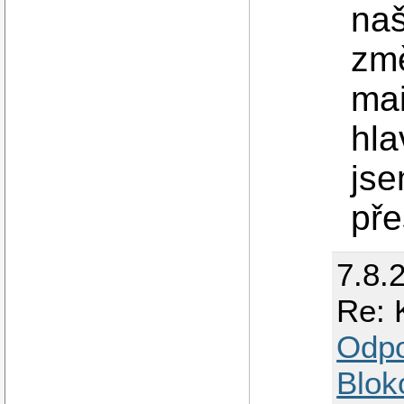
naš
změ
mai
hla
jse
pře
7.8.
Re: 
Odp
Blok