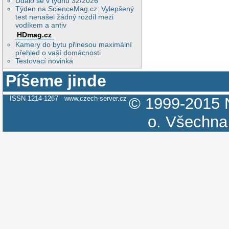
Událo se v týdnu 32/2026
Týden na ScienceMag.cz: Vylepšený
test nenašel žádný rozdíl mezi
vodíkem a antiv
HDmag.cz
Kamery do bytu přinesou maximální
přehled o vaší domácnosti
Testovací novinka
Píšeme jinde
ISSN 1214-1267
www.czech-server.cz
© 1999-2015
o.
Všechna 