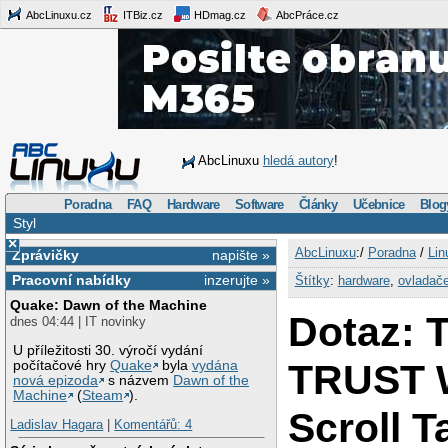
AbcLinuxu.cz
ITBiz.cz
HDmag.cz
AbcPráce.cz
AbcLinuxu
hledá autory
!
Poradna
FAQ
Hardware
Software
Články
Učebnice
Blog
Styl
×
AbcLinuxu
:/
Poradna
/
Lin
Zprávičky
napište »
Pracovní nabídky
inzerujte »
Štítky
:
hardware
,
ovladač
Quake: Dawn of the Machine
Dotaz: T
dnes 04:44 | IT novinky
U příležitosti 30. výročí vydání
TRUST W
počítačové hry
Quake
byla
vydána
nová epizoda
s názvem
Dawn of the
Machine
(
Steam
).
Scroll T
Ladislav Hagara
|
Komentářů: 4