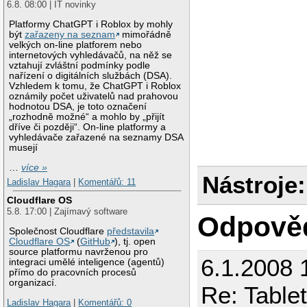
6.8. 08:00 | IT novinky
Platformy ChatGPT i Roblox by mohly
být
zařazeny na seznam
mimořádně
velkých on-line platforem nebo
internetových vyhledávačů, na něž se
vztahují zvláštní podmínky podle
nařízení o digitálních službách (DSA).
Vzhledem k tomu, že ChatGPT i Roblox
oznámily počet uživatelů nad prahovou
hodnotou DSA, je toto označení
„rozhodně možné“ a mohlo by „přijít
dříve či později“. On-line platformy a
vyhledávače zařazené na seznamy DSA
musejí
…
více »
Nástroje:
Ladislav Hagara
|
Komentářů: 11
Cloudflare OS
5.8. 17:00 | Zajímavý software
Odpově
Společnost Cloudflare
představila
Cloudflare OS
(
GitHub
), tj. open
source platformu navrženou pro
6.1.2008 
integraci umělé inteligence (agentů)
přímo do pracovních procesů
organizací.
Re: Table
Ladislav Hagara
|
Komentářů: 0