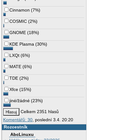
Cinnamon
(
7%
)
COSMIC
(
2%
)
GNOME
(
18%
)
KDE Plasma
(
30%
)
LXQt
(
6%
)
MATE
(
6%
)
TDE
(
2%
)
Xfce
(
15%
)
jiné/žádné
(
23%
)
Celkem 2351 hlasů
Komentářů: 30
, poslední 3.4. 20:20
Rozcestník
AbcLinuxu