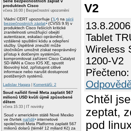
Série bezpečnostních záplat v
V2
produktech Cisco
včera 16:00 | Bezpečnostní upozornění
Vládní CERT upozorňuje (
𝕏
) na
sérii
13.8.2006
bezpečnostních záplat
(CVSS 9.9) v
produktech Cisco řešících kritické
zranitelnosti umožňující obejití
Tablet T
autentizace, eskalaci oprávnění,
vzdálené spuštění kódu a odepření
služby. Úspěšné zneužití může
Wireless S
útočníkům umožnit získat neoprávněný
přístup k dotčeným systémům,
1200-V2
kompromitovat zařízení Cisco Catalyst
SD-WAN a Cisco IOS XE, spustit
libovolný kód, zpřístupnit citlivé
Přečteno:
informace nebo narušit dostupnost
postižených systémů.
Odpovědě
Ladislav Hagara
|
Komentářů: 2
Soud nařídil firmě Meta zaplatit 567
Chtěl js
milionů USD kvůli újmě způsobené
dětem
včera 15:33 | IT novinky
zeptat, z
Soud v americkém státě Nové Mexiko
ve čtvrtek
nařídil
internetové
pod linu
společnosti Meta Platforms zaplatit 567
milionů dolarů (téměř 12 miliard Kč) za