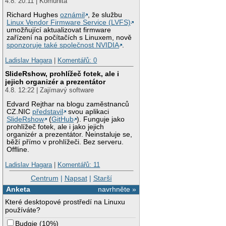
4.8. 20:11 | Komunita
Richard Hughes
oznámil
, že službu
Linux Vendor Firmware Service (LVFS)
umožňující aktualizovat firmware
zařízení na počítačích s Linuxem, nově
sponzoruje také společnost NVIDIA
.
Ladislav Hagara
|
Komentářů: 0
SlideRshow, prohlížeč fotek, ale i
jejich organizér a prezentátor
4.8. 12:22 | Zajímavý software
Edvard Rejthar na blogu zaměstnanců
CZ.NIC
představil
svou aplikaci
SlideRshow
(
GitHub
). Funguje jako
prohlížeč fotek, ale i jako jejich
organizér a prezentátor. Neinstaluje se,
běží přímo v prohlížeči. Bez serveru.
Offline.
Ladislav Hagara
|
Komentářů: 11
Centrum
|
Napsat
|
Starší
Anketa
navrhněte »
Které desktopové prostředí na Linuxu
používáte?
Budgie
(
10%
)