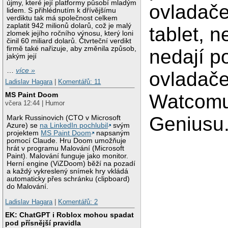
újmy, které její platformy působí mladým
ovladače
lidem. S přihlédnutím k dřívějšímu
verdiktu tak má společnost celkem
zaplatit 942 milionů dolarů, což je malý
tablet, n
zlomek jejího ročního výnosu, který loni
činil 60 miliard dolarů. Čtvrteční verdikt
firmě také nařizuje, aby změnila způsob,
nedají p
jakým její
…
více »
ovladače
Ladislav Hagara
|
Komentářů: 11
Watcomu
MS Paint Doom
včera 12:44 | Humor
Geniusu
Mark Russinovich (CTO v Microsoft
Azure) se
na LinkedIn pochlubil
svým
projektem
MS Paint Doom
napsaným
pomocí Claude. Hru Doom umožňuje
hrát v programu Malování (Microsoft
Paint). Malování funguje jako monitor.
Herní engine (ViZDoom) běží na pozadí
a každý vykreslený snímek hry vkládá
automaticky přes schránku (clipboard)
do Malování.
Ladislav Hagara
|
Komentářů: 2
EK: ChatGPT i Roblox mohou spadat
pod přísnější pravidla