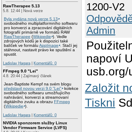
1200-V2
RawTherapee 5.13
5.8. 12:44 | Nová verze
Odpovědě
Byla vydána nová verze 5.13
svobodného multiplatformního softwaru
Admin
pro konverzi a zpracování digitálních
fotografií primárně ve formátů RAW
RawTherapee
(
Wikipedie
). Vedle
zdrojových kódů je k dispozici také
Použitel
balíček ve formátu
AppImage
. Stačí jej
stáhnout, nastavit právo ke spuštění a
napoví U
spustit.
Ladislav Hagara
|
Komentářů: 0
usb.org/
FFmpeg 9.0 "Lei"
4.8. 20:44 | Zajímavý článek
Založit 
Jean-Baptiste Kempf na svém blogu
představil novou verzi 9.0 "Lei"
kolekce
svobodného softwaru umožňujícího
nahrávání, konverzi a streamovaní
Tiskni
Sd
digitálního zvuku a obrazu
FFmpeg
(
Wikipedie
).
Ladislav Hagara
|
Komentářů: 0
NVIDIA sponzorem služby Linux
Vendor Firmware Service (LVFS)