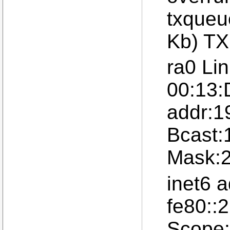
txqueu
Kb) TX
ra0 Li
00:13:
addr:1
Bcast:
Mask:2
inet6 a
fe80::
Scope