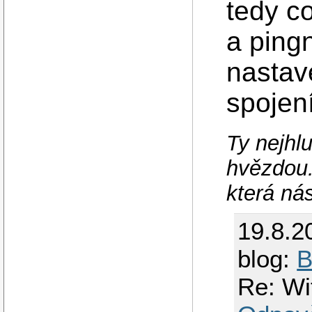
tedy c
a pingn
nastav
spojen
Ty nejhlu
hvězdou.
která ná
19.8.2
blog:
B
Re: Wi