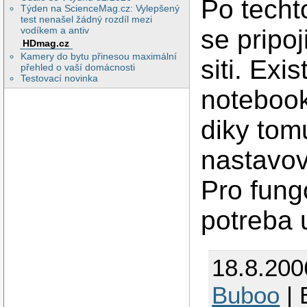
Po techt
Týden na ScienceMag.cz: Vylepšený
test nenašel žádný rozdíl mezi
se pripoj
vodíkem a antiv
HDmag.cz
Kamery do bytu přinesou maximální
siti. Exi
přehled o vaší domácnosti
Testovací novinka
notebook
diky tom
nastavov
Pro fung
potreba
18.8.200
Buboo
| 