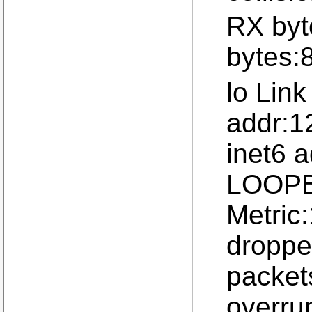
RX byt
bytes:
lo Lin
addr:1
inet6 
LOOPB
Metric
droppe
packet
overrun