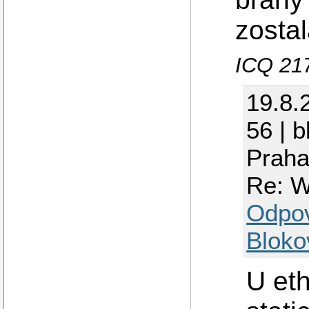
zosta
ICQ 21
19.8.
56 | b
Praha
Re: W
Odpo
Bloko
U et