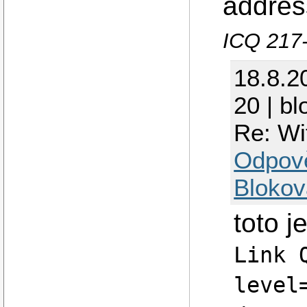
addres
ICQ 217
18.8.2
20 | bl
Re: Wi
Odpov
Blokov
toto j
Link 
level