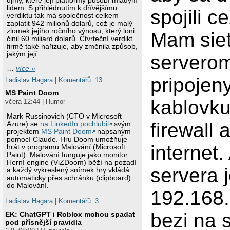
újmy, které její platformy působí mladým
lidem. S přihlédnutím k dřívějšímu
spojili ce
verdiktu tak má společnost celkem
zaplatit 942 milionů dolarů, což je malý
zlomek jejího ročního výnosu, který loni
Mam siet
činil 60 miliard dolarů. Čtvrteční verdikt
firmě také nařizuje, aby změnila způsob,
jakým její
serverom
…
více »
pripojen
Ladislav Hagara
|
Komentářů: 13
MS Paint Doom
kablovku
včera 12:44 | Humor
Mark Russinovich (CTO v Microsoft
firewall 
Azure) se
na LinkedIn pochlubil
svým
projektem
MS Paint Doom
napsaným
pomocí Claude. Hru Doom umožňuje
internet
hrát v programu Malování (Microsoft
Paint). Malování funguje jako monitor.
Herní engine (ViZDoom) běží na pozadí
servera 
a každý vykreslený snímek hry vkládá
automaticky přes schránku (clipboard)
do Malování.
192.168.
Ladislav Hagara
|
Komentářů: 3
bezi na 
EK: ChatGPT i Roblox mohou spadat
pod přísnější pravidla