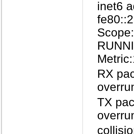
inet6 a
fe80::
Scope
RUNNI
Metric:
RX pac
overru
TX pac
overrun
collis