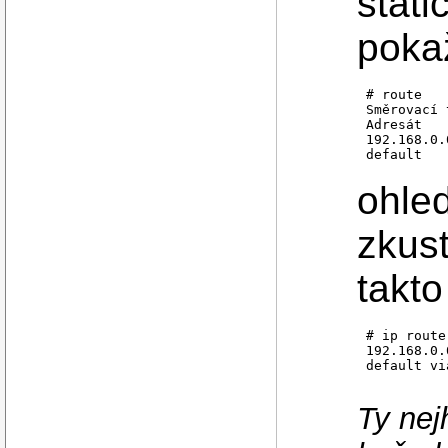
stati
pokaž
# route

Směrovací 
Adresát   
192.168.0.
default   
ohled
zkust
takto 
# ip route
192.168.0.
default vi
Ty nej