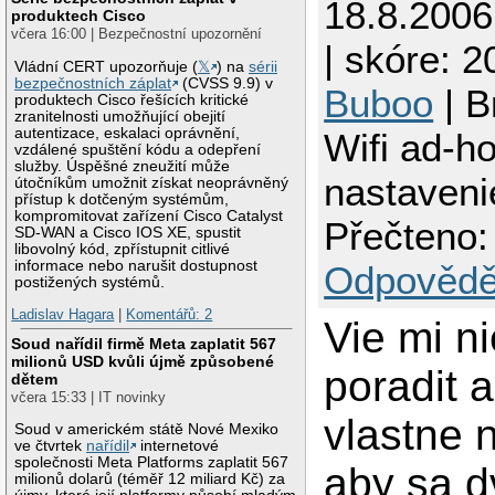
18.8.200
produktech Cisco
včera 16:00 | Bezpečnostní upozornění
| skóre: 20
Vládní CERT upozorňuje (
𝕏
) na
sérii
bezpečnostních záplat
(CVSS 9.9) v
Buboo
| B
produktech Cisco řešících kritické
zranitelnosti umožňující obejití
autentizace, eskalaci oprávnění,
Wifi ad-h
vzdálené spuštění kódu a odepření
služby. Úspěšné zneužití může
nastaveni
útočníkům umožnit získat neoprávněný
přístup k dotčeným systémům,
kompromitovat zařízení Cisco Catalyst
Přečteno:
SD-WAN a Cisco IOS XE, spustit
libovolný kód, zpřístupnit citlivé
informace nebo narušit dostupnost
Odpovědě
postižených systémů.
Ladislav Hagara
|
Komentářů: 2
Vie mi n
Soud nařídil firmě Meta zaplatit 567
milionů USD kvůli újmě způsobené
poradit
dětem
včera 15:33 | IT novinky
vlastne n
Soud v americkém státě Nové Mexiko
ve čtvrtek
nařídil
internetové
společnosti Meta Platforms zaplatit 567
aby sa d
milionů dolarů (téměř 12 miliard Kč) za