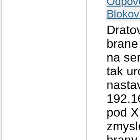
Odpov
Blokov
Dratov
brane
na ser
tak ur
nasta
192.16
pod XP
zmysle
brany