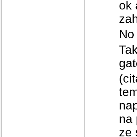
ok 
zah
No 
Tak
ga
(ci
tem
nap
na 
ze 