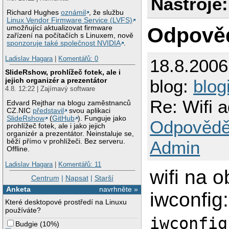
Nástroje:
Richard Hughes
oznámil
, že službu
Linux Vendor Firmware Service (LVFS)
Odpově
umožňující aktualizovat firmware
zařízení na počítačích s Linuxem, nově
sponzoruje také společnost NVIDIA
.
Ladislav Hagara
|
Komentářů: 0
18.8.200
SlideRshow, prohlížeč fotek, ale i
blog:
blog
jejich organizér a prezentátor
4.8. 12:22 | Zajímavý software
Re: Wifi 
Edvard Rejthar na blogu zaměstnanců
CZ.NIC
představil
svou aplikaci
SlideRshow
(
GitHub
). Funguje jako
Odpovědě
prohlížeč fotek, ale i jako jejich
organizér a prezentátor. Neinstaluje se,
Admin
běží přímo v prohlížeči. Bez serveru.
Offline.
Ladislav Hagara
|
Komentářů: 11
wifi na 
Centrum
|
Napsat
|
Starší
Anketa
navrhněte »
iwconfig:
Které desktopové prostředí na Linuxu
používáte?
iwconfig
Budgie
(
10%
)