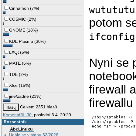
wutututu
Cinnamon
(
7%
)
potom se
COSMIC
(
2%
)
GNOME
(
18%
)
ifconfig
KDE Plasma
(
30%
)
LXQt
(
6%
)
Nyni se 
MATE
(
6%
)
notebook
TDE
(
2%
)
Xfce
(
15%
)
firewall 
jiné/žádné
(
23%
)
firewall
Celkem 2351 hlasů
Komentářů: 30
, poslední 3.4. 20:20
/sbin/iptables -F

Rozcestník
/sbin/iptables -P 
echo "1" > /proc/s
AbcLinuxu
Událo se v týdnu 32/2026