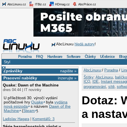
AbcLinuxu.cz
ITBiz.cz
HDmag.cz
AbcPráce.cz
AbcLinuxu
hledá autory
!
Poradna
FAQ
Hardware
Software
Články
Učebnice
Blog
Styl
×
AbcLinuxu
:/
Poradna
/
Lin
Zprávičky
napište »
Štítky
:
AbcLinuxu
,
balíčk
Pracovní nabídky
inzerujte »
ICQ
,
IDE
,
Instant messag
Quake: Dawn of the Machine
programování
,
sítě
,
softw
dnes 04:44 | IT novinky
Dotaz: W
U příležitosti 30. výročí vydání
počítačové hry
Quake
byla
vydána
nová epizoda
s názvem
Dawn of the
a nasta
Machine
(
Steam
).
Ladislav Hagara
|
Komentářů: 3
Série bezpečnostních záplat v