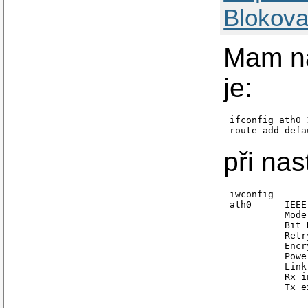
Blokova
Mam na
je:
ifconfig ath0 
route add defa
při nas
iwconfig

ath0      IEEE
          Mode
          Bit 
          Retr
          Encr
          Powe
          Link
          Rx i
          Tx e