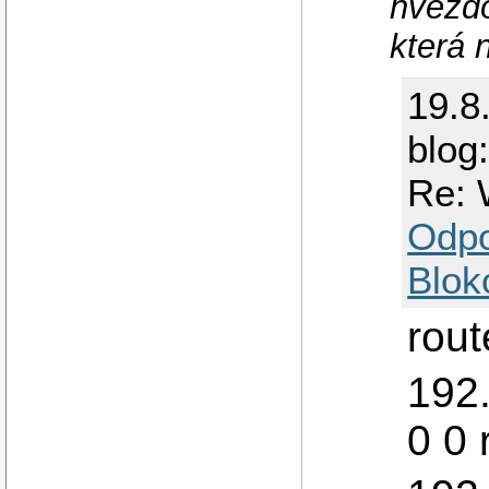
hvězdo
která 
19.8
blog
Re: 
Odp
Blok
rout
192.
0 0 