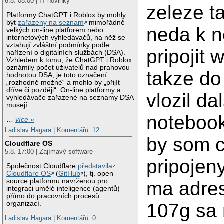
6.8. 08:00 | IT novinky
zeleze t
Platformy ChatGPT i Roblox by mohly
být
zařazeny na seznam
mimořádně
neda k 
velkých on-line platforem nebo
internetových vyhledávačů, na něž se
vztahují zvláštní podmínky podle
pripojit w
nařízení o digitálních službách (DSA).
Vzhledem k tomu, že ChatGPT i Roblox
oznámily počet uživatelů nad prahovou
takze do
hodnotou DSA, je toto označení
„rozhodně možné“ a mohlo by „přijít
dříve či později“. On-line platformy a
vlozil da
vyhledávače zařazené na seznamy DSA
musejí
notebook
…
více »
Ladislav Hagara
|
Komentářů: 12
by som c
Cloudflare OS
5.8. 17:00 | Zajímavý software
pripojeny
Společnost Cloudflare
představila
Cloudflare OS
(
GitHub
), tj. open
source platformu navrženou pro
ma adres
integraci umělé inteligence (agentů)
přímo do pracovních procesů
organizací.
107g sa 
Ladislav Hagara
|
Komentářů: 0