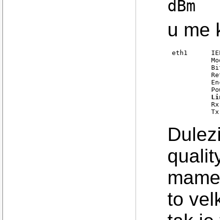
dBm
u me 
eth1      IE
          Mo
          Bi
          Re
          En
          Li
          Rx
          Tx
Dulezi
qualit
mame.
to ve