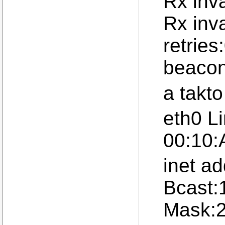
Rx inva
Rx inva
retries
beacon
a takto
eth0 L
00:10
inet a
Bcast:
Mask:2