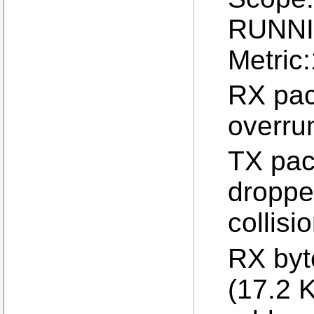
RUNNI
Metric:
RX pac
overru
TX pac
droppe
collis
RX byt
(17.2 K