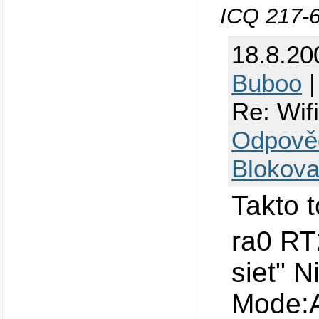
ICQ 217-
18.8.20
Buboo
|
Re: Wif
Odpově
Blokova
Takto t
ra0 RT
siet" 
Mode: