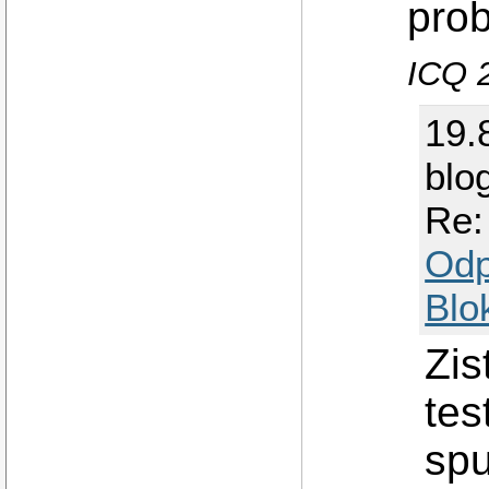
prob
ICQ 
19.
blo
Re:
Odp
Blo
Zis
tes
spu