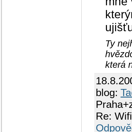
mne v
který
ujišť
Ty nej
hvězdo
která 
18.8.20
blog:
Ta
Praha+
Re: Wif
Odpově