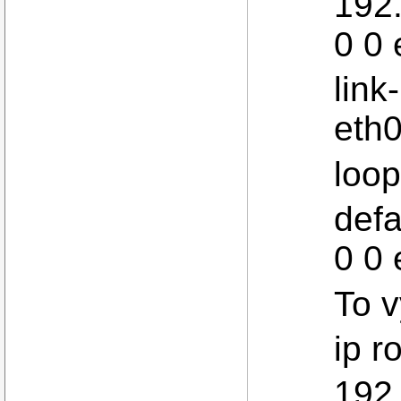
192.
0 0 
link
eth
loop
defa
0 0 
To v
ip r
192.