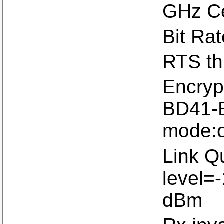
GHz Ce
Bit Ra
RTS thr
Encryp
BD41-E
mode:
Link Q
level=
dBm