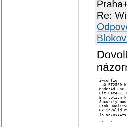
Praha
Re: Wi
Odpov
Blokov
Dovolí
názorn
iwconfig

ra0 RT2500 W
Mode:Ad-Hoc 
Bit Rate=11 
Encryption k
Security mod
Link Quality
Rx invalid n
Tx excessive
ifconfig
