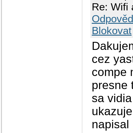
Re: Wifi
Odpověd
Blokovat
Dakujem
cez yas
compe m
presne 
sa vidi
ukazuje
napisal 