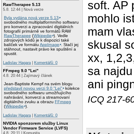
soft. AP
RawTherapee 5.13
5.8. 12:44 | Nová verze
mohlo is
Byla vydána nová verze 5.13
svobodného multiplatformního softwaru
pro konverzi a zpracování digitálních
mam vlast
fotografií primárně ve formátů RAW
RawTherapee
(
Wikipedie
). Vedle
zdrojových kódů je k dispozici také
skusal s
balíček ve formátu
AppImage
. Stačí jej
stáhnout, nastavit právo ke spuštění a
xx, 1,2,3
spustit.
Ladislav Hagara
|
Komentářů: 0
sa najdu
FFmpeg 9.0 "Lei"
4.8. 20:44 | Zajímavý článek
ani pingn
Jean-Baptiste Kempf na svém blogu
představil novou verzi 9.0 "Lei"
kolekce
svobodného softwaru umožňujícího
ICQ 217-6
nahrávání, konverzi a streamovaní
digitálního zvuku a obrazu
FFmpeg
(
Wikipedie
).
Ladislav Hagara
|
Komentářů: 0
NVIDIA sponzorem služby Linux
Vendor Firmware Service (LVFS)
4.8. 20:11 | Komunita