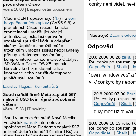
conky neni videt. nevi
produktech Cisco
včera 16:00 | Bezpečnostní upozornění
Vládní CERT upozorňuje (
𝕏
) na
sérii
bezpečnostních záplat
(CVSS 9.9) v
produktech Cisco řešících kritické
zranitelnosti umožňující obejití
Nástroje:
Začni sledova
autentizace, eskalaci oprávnění,
vzdálené spuštění kódu a odepření
Odpovědi
služby. Úspěšné zneužití může
útočníkům umožnit získat neoprávněný
přístup k dotčeným systémům,
20.8.2006 00:28
zelial
| 
kompromitovat zařízení Cisco Catalyst
Re: conky po spusteni 
SD-WAN a Cisco IOS XE, spustit
Odpovědět
| |
Sbalit
|
Li
libovolný kód, zpřístupnit citlivé
informace nebo narušit dostupnost
"own_window yes" a 
postižených systémů.
v ~/.conkyrc by nepo
Ladislav Hagara
|
Komentářů: 2
20.8.2006 07:06
Brun
Soud nařídil firmě Meta zaplatit 567
Re: conky po spuste
milionů USD kvůli újmě způsobené
Odpovědět
| |
Sbalit
|
dětem
včera 15:33 | IT novinky
diky moc uz to vali
Soud v americkém státě Nové Mexiko
ve čtvrtek
nařídil
internetové
20.8.2006 18:13 robert
společnosti Meta Platforms zaplatit 567
Re: conky po spusteni 
milionů dolarů (téměř 12 miliard Kč) za
Odpovědět
| |
Sbalit
|
Li