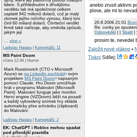
újmy, které její platformy působí mladým
lidem. S přihlédnutím k dřívějšímu
anebo zrusit aktivni 
verdiktu tak má společnost celkem
plose, ale mi to nevad
zaplatit 942 milionů dolarů, což je malý
zlomek jejího ročního výnosu, který loni
20.8.2006 21:01
Brun
činil 60 miliard dolarů. Čtvrteční verdikt
Re: conky po spuste
firmě také nařizuje, aby změnila způsob,
Odpovědět
| |
Sbalit
|
jakým její
prosim te, nevedel 
…
více »
Ladislav Hagara
|
Komentářů: 11
Založit nové vlákno
•
MS Paint Doom
Tiskni
Sdílej:
včera 12:44 | Humor
Mark Russinovich (CTO v Microsoft
Azure) se
na LinkedIn pochlubil
svým
projektem
MS Paint Doom
napsaným
pomocí Claude. Hru Doom umožňuje
hrát v programu Malování (Microsoft
Paint). Malování funguje jako monitor.
Herní engine (ViZDoom) běží na pozadí
a každý vykreslený snímek hry vkládá
automaticky přes schránku (clipboard)
do Malování.
Ladislav Hagara
|
Komentářů: 2
EK: ChatGPT i Roblox mohou spadat
pod přísnější pravidla