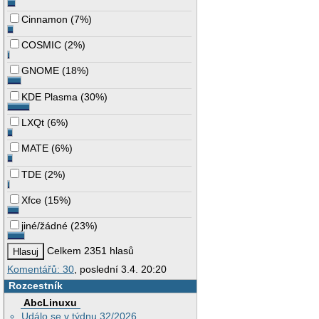
Cinnamon
(
7%
)
COSMIC
(
2%
)
GNOME
(
18%
)
KDE Plasma
(
30%
)
LXQt
(
6%
)
MATE
(
6%
)
TDE
(
2%
)
Xfce
(
15%
)
jiné/žádné
(
23%
)
Celkem 2351 hlasů
Komentářů: 30
, poslední 3.4. 20:20
Rozcestník
AbcLinuxu
Událo se v týdnu 32/2026