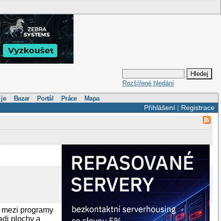
Rozšířené hledání
 je
Bazar
Portál
Práce
Mapa
Přihlášení
|
Registrace
 mezi programy
adi plochy a