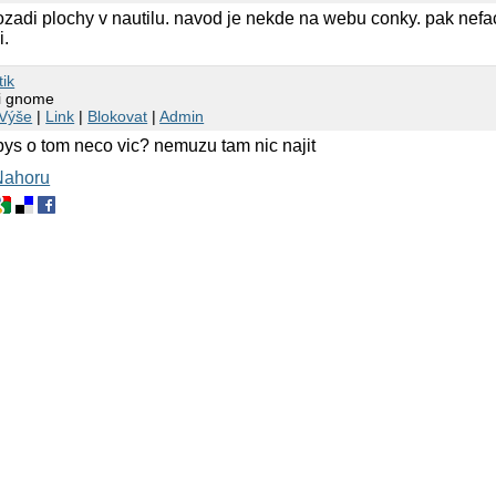
pozadi plochy v nautilu. navod je nekde na webu conky. pak nefa
i.
tik
ni gnome
Výše
|
Link
|
Blokovat
|
Admin
bys o tom neco vic? nemuzu tam nic najit
Nahoru