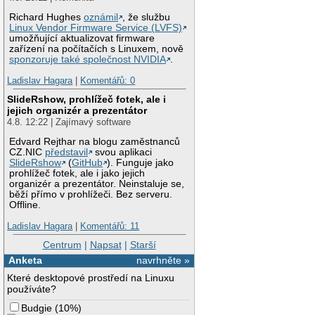
Richard Hughes
oznámil
, že službu
Linux Vendor Firmware Service (LVFS)
umožňující aktualizovat firmware
zařízení na počítačích s Linuxem, nově
sponzoruje také společnost NVIDIA
.
Ladislav Hagara
|
Komentářů: 0
SlideRshow, prohlížeč fotek, ale i
jejich organizér a prezentátor
4.8. 12:22 | Zajímavý software
Edvard Rejthar na blogu zaměstnanců
CZ.NIC
představil
svou aplikaci
SlideRshow
(
GitHub
). Funguje jako
prohlížeč fotek, ale i jako jejich
organizér a prezentátor. Neinstaluje se,
běží přímo v prohlížeči. Bez serveru.
Offline.
Ladislav Hagara
|
Komentářů: 11
Centrum
|
Napsat
|
Starší
Anketa
navrhněte »
Které desktopové prostředí na Linuxu
používáte?
Budgie
(
10%
)