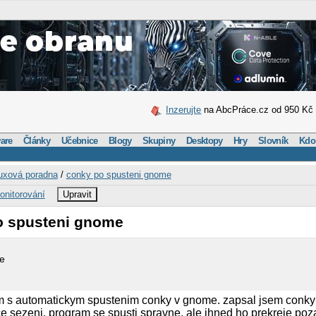
Inzerujte
na AbcPráce.cz od 950 Kč
are
Články
Učebnice
Blogy
Skupiny
Desktopy
Hry
Slovník
Kdo
uxová poradna
/
conky po spusteni gnome
onitorování
Upravit
o spusteni gnome
me
 s automatickym spustenim conky v gnome. zapsal jsem conky
ce sezeni. program se spusti spravne, ale ihned ho prekreje poz