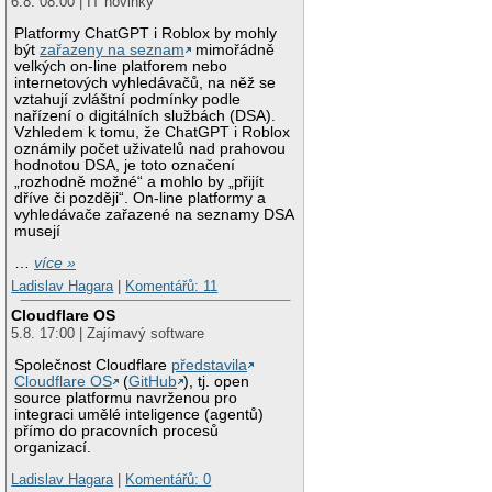
6.8. 08:00 | IT novinky
Platformy ChatGPT i Roblox by mohly
být
zařazeny na seznam
mimořádně
velkých on-line platforem nebo
internetových vyhledávačů, na něž se
vztahují zvláštní podmínky podle
nařízení o digitálních službách (DSA).
Vzhledem k tomu, že ChatGPT i Roblox
oznámily počet uživatelů nad prahovou
hodnotou DSA, je toto označení
„rozhodně možné“ a mohlo by „přijít
dříve či později“. On-line platformy a
vyhledávače zařazené na seznamy DSA
musejí
…
více »
Ladislav Hagara
|
Komentářů: 11
Cloudflare OS
5.8. 17:00 | Zajímavý software
Společnost Cloudflare
představila
Cloudflare OS
(
GitHub
), tj. open
source platformu navrženou pro
integraci umělé inteligence (agentů)
přímo do pracovních procesů
organizací.
Ladislav Hagara
|
Komentářů: 0