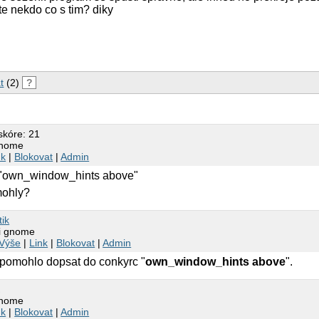
te nekdo co s tim? diky
t
(2)
?
skóre: 21
gnome
nk
|
Blokovat
|
Admin
"own_window_hints above"
mohly?
tik
ni gnome
Výše
|
Link
|
Blokovat
|
Admin
. pomohlo dopsat do conkyrc "
own_window_hints above
".
K
gnome
nk
|
Blokovat
|
Admin