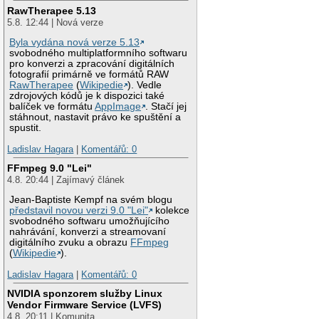
RawTherapee 5.13
5.8. 12:44 | Nová verze
Byla vydána nová verze 5.13
svobodného multiplatformního softwaru
pro konverzi a zpracování digitálních
fotografií primárně ve formátů RAW
RawTherapee
(
Wikipedie
). Vedle
zdrojových kódů je k dispozici také
balíček ve formátu
AppImage
. Stačí jej
stáhnout, nastavit právo ke spuštění a
spustit.
Ladislav Hagara
|
Komentářů: 0
FFmpeg 9.0 "Lei"
4.8. 20:44 | Zajímavý článek
Jean-Baptiste Kempf na svém blogu
představil novou verzi 9.0 "Lei"
kolekce
svobodného softwaru umožňujícího
nahrávání, konverzi a streamovaní
digitálního zvuku a obrazu
FFmpeg
(
Wikipedie
).
Ladislav Hagara
|
Komentářů: 0
NVIDIA sponzorem služby Linux
Vendor Firmware Service (LVFS)
4.8. 20:11 | Komunita