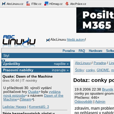
AbcLinuxu.cz
ITBiz.cz
HDmag.cz
AbcPráce.cz
AbcLinuxu
hledá autory
!
Poradna
FAQ
Hardware
Softw
Styl
×
AbcLinuxu
:/
Poradna
/
Lin
Zprávičky
napište »
Pracovní nabídky
inzerujte »
Štítky
:
conky
,
GNOME
,
m
Quake: Dawn of the Machine
Dotaz: conky p
dnes 04:44 | IT novinky
U příležitosti 30. výročí vydání
19.8.2006 22:38
Bruntik
počítačové hry
Quake
byla
vydána
conky po spusteni gno
nová epizoda
s názvem
Dawn of the
Přečteno: 446×
Machine
(
Steam
).
Odpovědět
|
Admin
Ladislav Hagara
|
Komentářů: 3
zdravim, mam problem
po prihlaseni v nabid
Série bezpečnostních záplat v