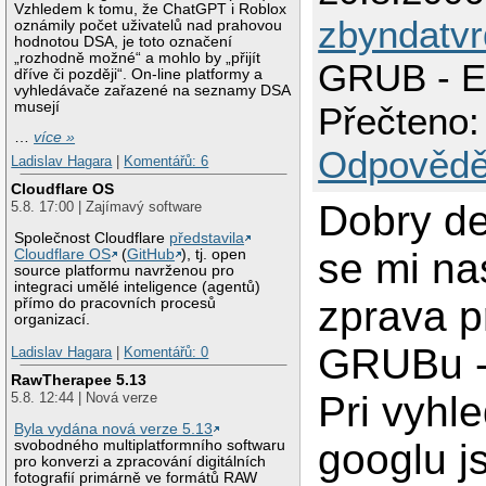
Vzhledem k tomu, že ChatGPT i Roblox
zbyndatvr
oznámily počet uživatelů nad prahovou
hodnotou DSA, je toto označení
„rozhodně možné“ a mohlo by „přijít
GRUB - Er
dříve či později“. On-line platformy a
vyhledávače zařazené na seznamy DSA
musejí
Přečteno:
…
více »
Odpovědě
Ladislav Hagara
|
Komentářů: 6
Cloudflare OS
Dobry de
5.8. 17:00 | Zajímavý software
Společnost Cloudflare
představila
se mi na
Cloudflare OS
(
GitHub
), tj. open
source platformu navrženou pro
integraci umělé inteligence (agentů)
zprava pr
přímo do pracovních procesů
organizací.
GRUBu - 
Ladislav Hagara
|
Komentářů: 0
RawTherapee 5.13
Pri vyhl
5.8. 12:44 | Nová verze
Byla vydána nová verze 5.13
googlu j
svobodného multiplatformního softwaru
pro konverzi a zpracování digitálních
fotografií primárně ve formátů RAW