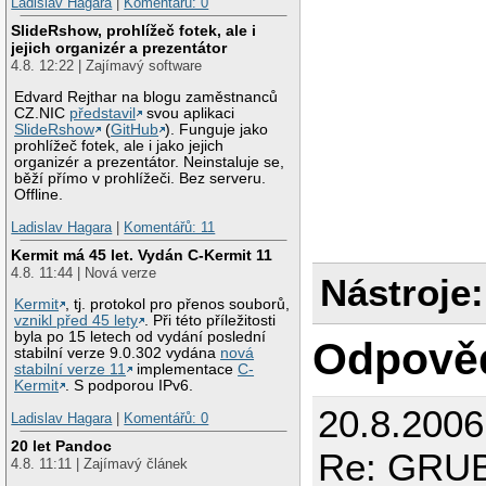
Ladislav Hagara
|
Komentářů: 0
SlideRshow, prohlížeč fotek, ale i
jejich organizér a prezentátor
4.8. 12:22 | Zajímavý software
Edvard Rejthar na blogu zaměstnanců
CZ.NIC
představil
svou aplikaci
SlideRshow
(
GitHub
). Funguje jako
prohlížeč fotek, ale i jako jejich
organizér a prezentátor. Neinstaluje se,
běží přímo v prohlížeči. Bez serveru.
Offline.
Ladislav Hagara
|
Komentářů: 11
Kermit má 45 let. Vydán C-Kermit 11
4.8. 11:44 | Nová verze
Nástroje:
Kermit
, tj. protokol pro přenos souborů,
vznikl před 45 lety
. Při této příležitosti
byla po 15 letech od vydání poslední
Odpově
stabilní verze 9.0.302 vydána
nová
stabilní verze 11
implementace
C-
Kermit
. S podporou IPv6.
20.8.200
Ladislav Hagara
|
Komentářů: 0
20 let Pandoc
Re: GRUB 
4.8. 11:11 | Zajímavý článek