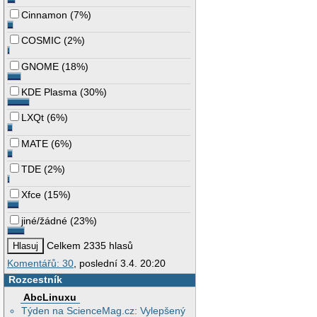
Cinnamon
(
7%
)
COSMIC
(
2%
)
GNOME
(
18%
)
KDE Plasma
(
30%
)
LXQt
(
6%
)
MATE
(
6%
)
TDE
(
2%
)
Xfce
(
15%
)
jiné/žádné
(
23%
)
Celkem 2335 hlasů
Komentářů: 30
, poslední 3.4. 20:20
Rozcestník
AbcLinuxu
Týden na ScienceMag.cz: Vylepšený