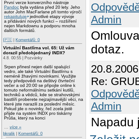
První verze konverzního nástroje
Odpovědě
Pandoc
byla vydána před 20 lety. Jeho
autor John MacFarlane při tomto výročí
Admin
rekapituluje
jednotlivé etapy vývoje
a přidávání nových funkcí – rozšíření
nejen Markdownu a podporu mnoha
dalších formátů.
Omlouva
|🇵🇸
|
Komentářů: 0
dotaz.
Virtuální Bastlírna vol. 65: Už vám
dorazil předobjednaný INDX?
4.8. 00:55 | Pozvánky
20.8.200
Srpen přinesl nejen další spalující
vedro, ale také Virtuální Bastlírnu s
neméně žhavými novinkami. Využijte
Re: GRUB 
tedy předpovědi na deštivý čtvrteční
večer a od 20:00 se připojte online k
Odpovědě
tomuto neformálnímu setkání kutilů,
techniků a vědců, kde se strahovskými
bastlíři proberete nejzajímavější věci, na
Admin
které jste narazili za poslední měsíc.
Pokud jde o novinky, řeč zcela jistě
přijde na systém INDX pro tiskárny
Napadu j
Průša, který na konci
…
více »
bkralik
|
Komentářů: 0