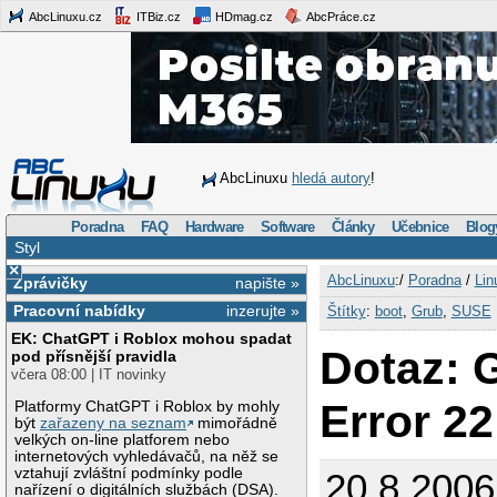
AbcLinuxu.cz
ITBiz.cz
HDmag.cz
AbcPráce.cz
AbcLinuxu
hledá autory
!
Poradna
FAQ
Hardware
Software
Články
Učebnice
Blog
Styl
×
AbcLinuxu
:/
Poradna
/
Lin
Zprávičky
napište »
Pracovní nabídky
inzerujte »
Štítky
:
boot
,
Grub
,
SUSE
EK: ChatGPT i Roblox mohou spadat
Dotaz: 
pod přísnější pravidla
včera 08:00 | IT novinky
Error 22
Platformy ChatGPT i Roblox by mohly
být
zařazeny na seznam
mimořádně
velkých on-line platforem nebo
internetových vyhledávačů, na něž se
vztahují zvláštní podmínky podle
20.8.2006
nařízení o digitálních službách (DSA).