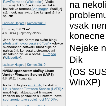
na nekol
RawTherapee
(
Wikipedie
). Vedle
zdrojových kódů je k dispozici také
balíček ve formátu
AppImage
. Stačí jej
problemu
stáhnout, nastavit právo ke spuštění a
spustit.
vsak ne
Ladislav Hagara
|
Komentářů: 0
FFmpeg 9.0 "Lei"
konecne 
4.8. 20:44 | Zajímavý článek
Jean-Baptiste Kempf na svém blogu
představil novou verzi 9.0 "Lei"
kolekce
Nejake 
svobodného softwaru umožňujícího
nahrávání, konverzi a streamovaní
digitálního zvuku a obrazu
FFmpeg
Dik
(
Wikipedie
).
Ladislav Hagara
|
Komentářů: 0
(OS SUS
NVIDIA sponzorem služby Linux
Vendor Firmware Service (LVFS)
4.8. 20:11 | Komunita
WinXP)
Richard Hughes
oznámil
, že službu
Linux Vendor Firmware Service (LVFS)
umožňující aktualizovat firmware
zařízení na počítačích s Linuxem, nově
sponzoruje také společnost NVIDIA
.