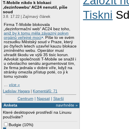
Založit 
T-Mobile nikdo k blokaci
‚dezinfowebu‘ AC24 nenutil, píše
Tiskni
Sd
soud
3.8. 17:22 | Zajímavý článek
Firma T-Mobile blokovala
„dezinformační web“ AC24 bez toho,
aniž by k tomu měla závazný pokyn
orgánů veřejné moci
. Píše to ve svém
rozsudku Městský soud v Praze, který
po čtyřech letech uzavřel kauzu blokace
zmíněného webu. Operátor musí
uhradit škodu ve výši 35 tisíc korun.
Advokát společnosti T-Mobile se snažil i
u odvolacího senátu argumentovat tím,
že firma jednala v dobré víře, když na
stránky omezila přístup poté, co ji k
tomu vyzvalo
…
více »
Ladislav Hagara
|
Komentářů: 71
Centrum
|
Napsat
|
Starší
Anketa
navrhněte »
Které desktopové prostředí na Linuxu
používáte?
Budgie
(
10%
)