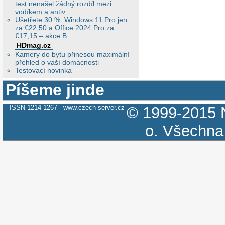
test nenašel žádný rozdíl mezi
vodíkem a antiv
Ušetřete 30 %: Windows 11 Pro jen
za €22,50 a Office 2024 Pro za
€17,15 – akce B
HDmag.cz
Kamery do bytu přinesou maximální
přehled o vaší domácnosti
Testovací novinka
Píšeme jinde
ISSN 1214-1267
www.czech-server.cz
© 1999-2015
o.
Všechna 