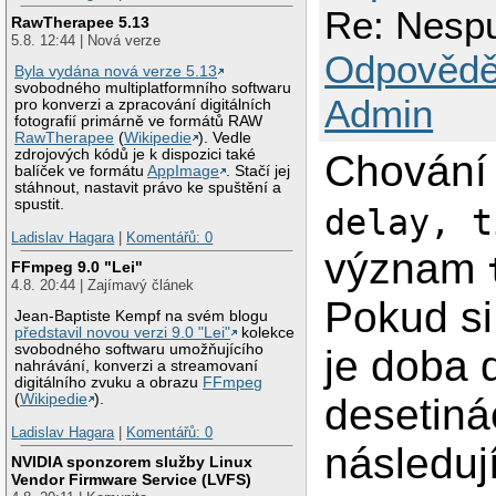
Re: Nespu
RawTherapee 5.13
5.8. 12:44 | Nová verze
Odpovědě
Byla vydána nová verze 5.13
svobodného multiplatformního softwaru
Admin
pro konverzi a zpracování digitálních
fotografií primárně ve formátů RAW
RawTherapee
(
Wikipedie
). Vedle
zdrojových kódů je k dispozici také
Chování 
balíček ve formátu
AppImage
. Stačí jej
stáhnout, nastavit právo ke spuštění a
spustit.
delay, t
Ladislav Hagara
|
Komentářů: 0
význam
FFmpeg 9.0 "Lei"
4.8. 20:44 | Zajímavý článek
Pokud si
Jean-Baptiste Kempf na svém blogu
představil novou verzi 9.0 "Lei"
kolekce
svobodného softwaru umožňujícího
je doba 
nahrávání, konverzi a streamovaní
digitálního zvuku a obrazu
FFmpeg
desetiná
(
Wikipedie
).
Ladislav Hagara
|
Komentářů: 0
následují
NVIDIA sponzorem služby Linux
Vendor Firmware Service (LVFS)