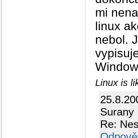
mi nena
linux a
nebol. 
vypisuj
Windows
Linux is li
25.8.20
Surany
Re: Nes
Odpově