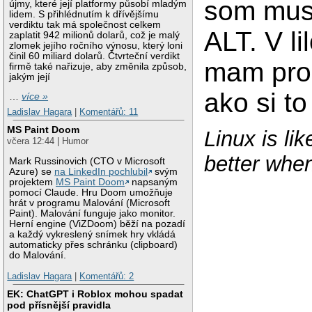
som muse
újmy, které její platformy působí mladým
lidem. S přihlédnutím k dřívějšímu
verdiktu tak má společnost celkem
ALT. V li
zaplatit 942 milionů dolarů, což je malý
zlomek jejího ročního výnosu, který loni
činil 60 miliard dolarů. Čtvrteční verdikt
mam pro
firmě také nařizuje, aby změnila způsob,
jakým její
ako si to
…
více »
Ladislav Hagara
|
Komentářů: 11
MS Paint Doom
Linux is lik
včera 12:44 | Humor
better when 
Mark Russinovich (CTO v Microsoft
Azure) se
na LinkedIn pochlubil
svým
projektem
MS Paint Doom
napsaným
pomocí Claude. Hru Doom umožňuje
hrát v programu Malování (Microsoft
Paint). Malování funguje jako monitor.
Herní engine (ViZDoom) běží na pozadí
a každý vykreslený snímek hry vkládá
automaticky přes schránku (clipboard)
do Malování.
Ladislav Hagara
|
Komentářů: 2
EK: ChatGPT i Roblox mohou spadat
pod přísnější pravidla