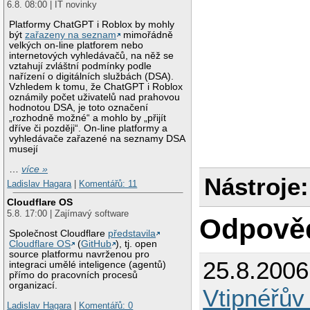
6.8. 08:00 | IT novinky
Platformy ChatGPT i Roblox by mohly
být
zařazeny na seznam
mimořádně
velkých on-line platforem nebo
internetových vyhledávačů, na něž se
vztahují zvláštní podmínky podle
nařízení o digitálních službách (DSA).
Vzhledem k tomu, že ChatGPT i Roblox
oznámily počet uživatelů nad prahovou
hodnotou DSA, je toto označení
„rozhodně možné“ a mohlo by „přijít
dříve či později“. On-line platformy a
vyhledávače zařazené na seznamy DSA
musejí
…
více »
Nástroje:
Ladislav Hagara
|
Komentářů: 11
Cloudflare OS
5.8. 17:00 | Zajímavý software
Odpově
Společnost Cloudflare
představila
Cloudflare OS
(
GitHub
), tj. open
source platformu navrženou pro
25.8.200
integraci umělé inteligence (agentů)
přímo do pracovních procesů
organizací.
Vtipnéřův
Ladislav Hagara
|
Komentářů: 0