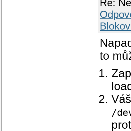
Re: Ne
Odpov
Blokov
Napad
to mů
Zap
loa
Váš
/de
pro