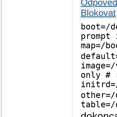
Odpověd
Blokovat
boot=/d
prompt 
map=/bo
default
image=/
only # 
initrd=
other=/
table=/
dokonca