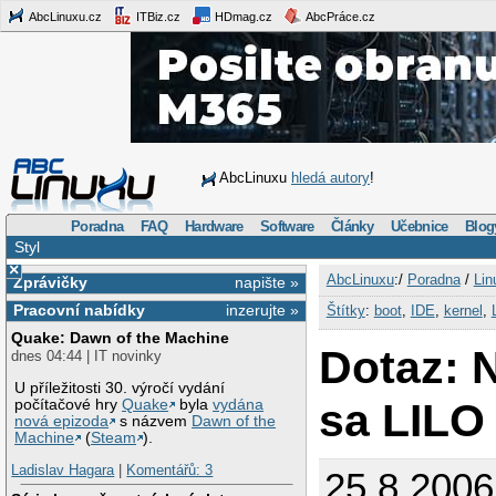
AbcLinuxu.cz
ITBiz.cz
HDmag.cz
AbcPráce.cz
AbcLinuxu
hledá autory
!
Poradna
FAQ
Hardware
Software
Články
Učebnice
Blog
Styl
×
AbcLinuxu
:/
Poradna
/
Lin
Zprávičky
napište »
Pracovní nabídky
inzerujte »
Štítky
:
boot
,
IDE
,
kernel
,
Quake: Dawn of the Machine
Dotaz: 
dnes 04:44 | IT novinky
U příležitosti 30. výročí vydání
sa LILO
počítačové hry
Quake
byla
vydána
nová epizoda
s názvem
Dawn of the
Machine
(
Steam
).
Ladislav Hagara
|
Komentářů: 3
25.8.200