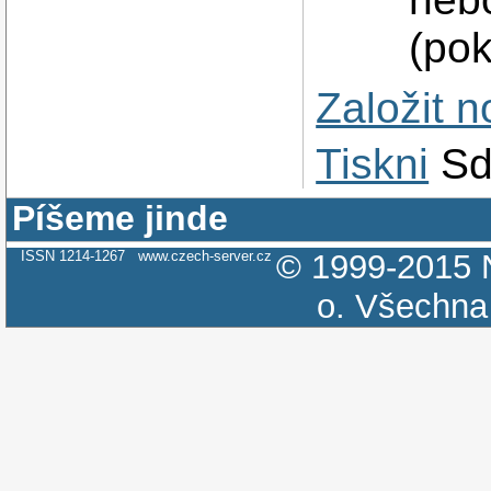
(pok
Založit 
Tiskni
Sd
Píšeme jinde
ISSN 1214-1267
www.czech-server.cz
© 1999-2015
o.
Všechna 