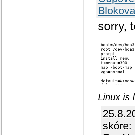
Blokova
sorry, 
boot=/dev/hda3 
root=/dev/hda3 
prompt 

install=menu 

timeout=300 

map=/boot/map 

vga=normal

default=Windows
delay=200 

image=/vmlinuz 
Linux is l
label=Linux 

read-only 

initrd=/initrd.
25.8.2
other=/dev/hda1
label=Windows 

skóre: