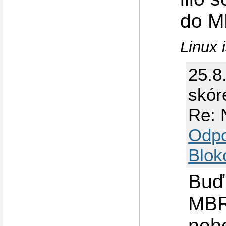
do M
Linux i
25.8
skór
Re: 
Odp
Blok
Buď 
MBR
neb