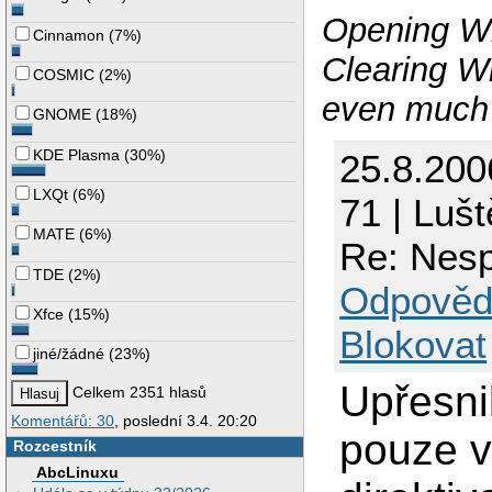
Opening Wi
Cinnamon
(
7%
)
Clearing Wi
COSMIC
(
2%
)
even much 
GNOME
(
18%
)
KDE Plasma
(
30%
)
25.8.200
LXQt
(
6%
)
71 | Luš
MATE
(
6%
)
Re: Nesp
TDE
(
2%
)
Odpověd
Xfce
(
15%
)
Blokovat
jiné/žádné
(
23%
)
Upřesni
Celkem 2351 hlasů
Komentářů: 30
, poslední 3.4. 20:20
pouze v
Rozcestník
AbcLinuxu