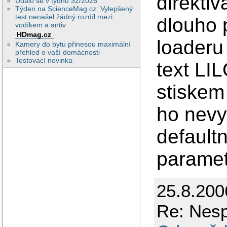
direkti
Událo se v týdnu 32/2026
Týden na ScienceMag.cz: Vylepšený
test nenašel žádný rozdíl mezi
dlouho 
vodíkem a antiv
HDmag.cz
loaderu 
Kamery do bytu přinesou maximální
přehled o vaší domácnosti
Testovací novinka
text LIL
stiskem
ho nevy
defaultn
paramet
25.8.200
Re: Nesp