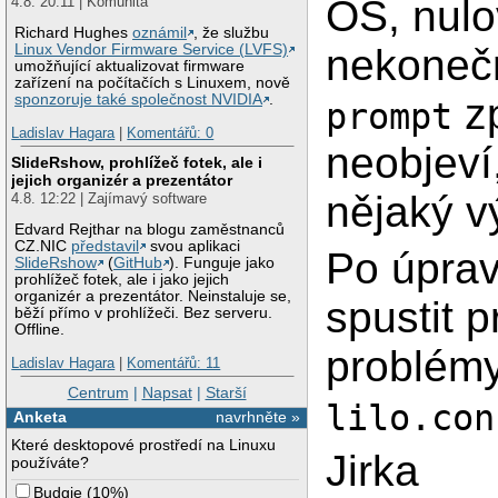
OS, nul
4.8. 20:11 | Komunita
Richard Hughes
oznámil
, že službu
nekonečn
Linux Vendor Firmware Service (LVFS)
umožňující aktualizovat firmware
zařízení na počítačích s Linuxem, nově
zp
sponzoruje také společnost NVIDIA
.
prompt
Ladislav Hagara
|
Komentářů: 0
neobjeví,
SlideRshow, prohlížeč fotek, ale i
jejich organizér a prezentátor
nějaký 
4.8. 12:22 | Zajímavý software
Edvard Rejthar na blogu zaměstnanců
CZ.NIC
představil
svou aplikaci
Po úpra
SlideRshow
(
GitHub
). Funguje jako
prohlížeč fotek, ale i jako jejich
organizér a prezentátor. Neinstaluje se,
spustit 
běží přímo v prohlížeči. Bez serveru.
Offline.
problémy
Ladislav Hagara
|
Komentářů: 11
Centrum
|
Napsat
|
Starší
lilo.con
Anketa
navrhněte »
Které desktopové prostředí na Linuxu
Jirka
používáte?
Budgie
(
10%
)