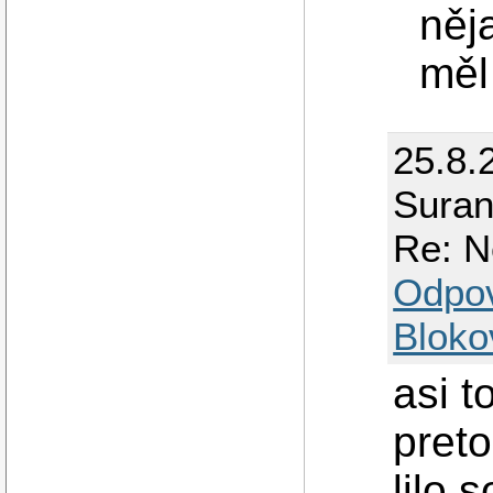
něj
měl 
25.8.
Sura
Re: N
Odpo
Bloko
asi t
preto
lilo 