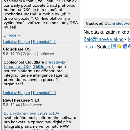
Vzhledem k tomu, že ChatGPT i Roblox
oznámily počet uživatelů nad prahovou
hodnotou DSA, je toto označení
„rozhodně možné“ a mohlo by „přijít
dříve či později“. On-line platformy a
vyhledávače zařazené na seznamy DSA
Nástroje:
Začni sledova
musejí
Na otázku zatím nikdo
…
více »
Založit nové vlákno
•
Ladislav Hagara
|
Komentářů: 4
Tiskni
Sdílej:
Cloudflare OS
5.8. 17:00 | Zajímavý software
Společnost Cloudflare
představila
Cloudflare OS
(
GitHub
), tj. open
source platformu navrženou pro
integraci umělé inteligence (agentů)
přímo do pracovních procesů
organizací.
Ladislav Hagara
|
Komentářů: 0
RawTherapee 5.13
5.8. 12:44 | Nová verze
Byla vydána nová verze 5.13
svobodného multiplatformního softwaru
pro konverzi a zpracování digitálních
fotografií primárně ve formátů RAW