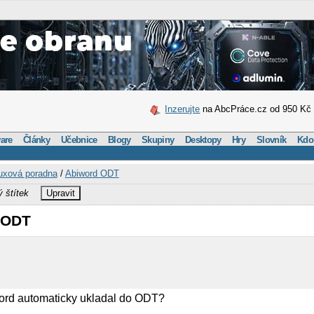
Inzerujte
na AbcPráce.cz od 950 Kč
are
Články
Učebnice
Blogy
Skupiny
Desktopy
Hry
Slovník
Kdo
uxová poradna
/
Abiword ODT
ý štítek
Upravit
 ODT
word automaticky ukladal do ODT?