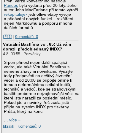
První verze konverzního nástroje
Pandoc
byla vydána před 20 lety. Jeho
autor John MacFarlane při tomto výročí
rekapituluje
jednotlivé etapy vývoje
a přidávání nových funkcí – rozšíření
nejen Markdownu a podporu mnoha
dalších formátů.
|🇵🇸
|
Komentářů: 0
Virtuální Bastlírna vol. 65: Už vám
dorazil předobjednaný INDX?
4.8. 00:55 | Pozvánky
Srpen přinesl nejen další spalující
vedro, ale také Virtuální Bastlírnu s
neméně žhavými novinkami. Využijte
tedy předpovědi na deštivý čtvrteční
večer a od 20:00 se připojte online k
tomuto neformálnímu setkání kutilů,
techniků a vědců, kde se strahovskými
bastlíři proberete nejzajímavější věci, na
které jste narazili za poslední měsíc.
Pokud jde o novinky, řeč zcela jistě
přijde na systém INDX pro tiskárny
Průša, který na konci
…
více »
bkralik
|
Komentářů: 0