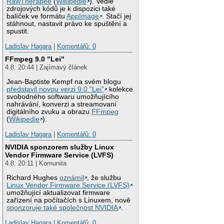
RawTherapee
(
Wikipedie
). Vedle
zdrojových kódů je k dispozici také
balíček ve formátu
AppImage
. Stačí jej
stáhnout, nastavit právo ke spuštění a
spustit.
Ladislav Hagara
|
Komentářů: 0
FFmpeg 9.0 "Lei"
4.8. 20:44 | Zajímavý článek
Jean-Baptiste Kempf na svém blogu
představil novou verzi 9.0 "Lei"
kolekce
svobodného softwaru umožňujícího
nahrávání, konverzi a streamovaní
digitálního zvuku a obrazu
FFmpeg
(
Wikipedie
).
Ladislav Hagara
|
Komentářů: 0
NVIDIA sponzorem služby Linux
Vendor Firmware Service (LVFS)
4.8. 20:11 | Komunita
Richard Hughes
oznámil
, že službu
Linux Vendor Firmware Service (LVFS)
umožňující aktualizovat firmware
zařízení na počítačích s Linuxem, nově
sponzoruje také společnost NVIDIA
.
Ladislav Hagara
|
Komentářů: 0