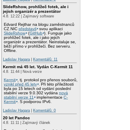
SlideRshow, prohlížeč fotek, ale i
jejich organizér a prezentátor
4.8. 12:22 | Zajímavý software
Edvard Rejthar na blogu zaměstnanců
CZ.NIC
představil
svou aplikaci
SlideRshow
(
GitHub
). Funguje jako
prohlížeč fotek, ale i jako jejich
organizér a prezentátor. Neinstaluje se,
běží přímo v prohlížeči. Bez serveru.
Offline.
Ladislav Hagara
|
Komentářů: 11
Kermit má 45 let. Vydán C-Kermit 11
4.8. 11:44 | Nová verze
Kermit
, tj. protokol pro přenos souborů,
vznikl před 45 lety
. Při této příležitosti
byla po 15 letech od vydání poslední
stabilní verze 9.0.302 vydána
nová
stabilní verze 11
implementace
C-
Kermit
. S podporou IPv6.
Ladislav Hagara
|
Komentářů: 0
20 let Pandoc
4.8. 11:11 | Zajímavý článek