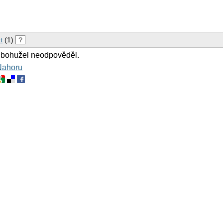
t
(1)
?
 bohužel neodpověděl.
Nahoru