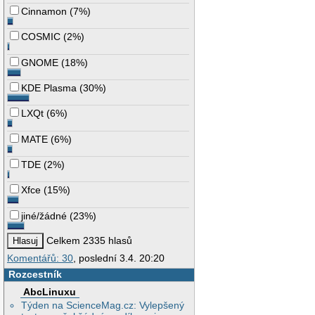
Cinnamon
(
7%
)
COSMIC
(
2%
)
GNOME
(
18%
)
KDE Plasma
(
30%
)
LXQt
(
6%
)
MATE
(
6%
)
TDE
(
2%
)
Xfce
(
15%
)
jiné/žádné
(
23%
)
Celkem 2335 hlasů
Komentářů: 30
, poslední 3.4. 20:20
Rozcestník
AbcLinuxu
Týden na ScienceMag.cz: Vylepšený