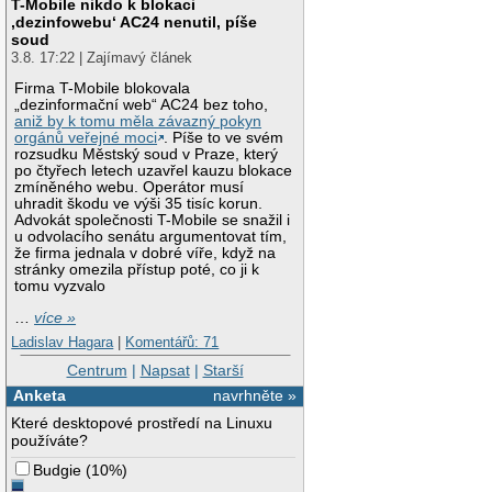
T-Mobile nikdo k blokaci
‚dezinfowebu‘ AC24 nenutil, píše
soud
3.8. 17:22 | Zajímavý článek
Firma T-Mobile blokovala
„dezinformační web“ AC24 bez toho,
aniž by k tomu měla závazný pokyn
orgánů veřejné moci
. Píše to ve svém
rozsudku Městský soud v Praze, který
po čtyřech letech uzavřel kauzu blokace
zmíněného webu. Operátor musí
uhradit škodu ve výši 35 tisíc korun.
Advokát společnosti T-Mobile se snažil i
u odvolacího senátu argumentovat tím,
že firma jednala v dobré víře, když na
stránky omezila přístup poté, co ji k
tomu vyzvalo
…
více »
Ladislav Hagara
|
Komentářů: 71
Centrum
|
Napsat
|
Starší
Anketa
navrhněte »
Které desktopové prostředí na Linuxu
používáte?
Budgie
(
10%
)