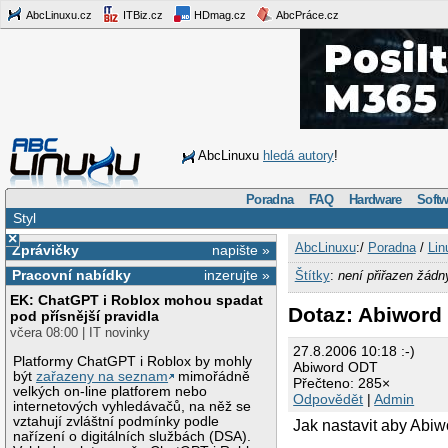
AbcLinuxu.cz
ITBiz.cz
HDmag.cz
AbcPráce.cz
AbcLinuxu
hledá autory
!
Poradna
FAQ
Hardware
Softw
Styl
×
AbcLinuxu
:/
Poradna
/
Lin
Zprávičky
napište »
Pracovní nabídky
inzerujte »
Štítky
:
není přiřazen žádn
EK: ChatGPT i Roblox mohou spadat
Dotaz: Abiword
pod přísnější pravidla
včera 08:00 | IT novinky
27.8.2006 10:18 :-)
Platformy ChatGPT i Roblox by mohly
Abiword ODT
být
zařazeny na seznam
mimořádně
Přečteno: 285×
velkých on-line platforem nebo
Odpovědět
|
Admin
internetových vyhledávačů, na něž se
vztahují zvláštní podmínky podle
Jak nastavit aby Abi
nařízení o digitálních službách (DSA).