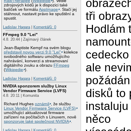
obrazech
RawTherapee
(
Wikipedie
). Vedle
zdrojových kódů je k dispozici také
balíček ve formátu
AppImage
. Stačí jej
tři obraz
stáhnout, nastavit právo ke spuštění a
spustit.
Hodlám 
Ladislav Hagara
|
Komentářů: 0
FFmpeg 9.0 "Lei"
namount
4.8. 20:44 | Zajímavý článek
Jean-Baptiste Kempf na svém blogu
cedecko 
představil novou verzi 9.0 "Lei"
kolekce
svobodného softwaru umožňujícího
nahrávání, konverzi a streamovaní
ale nevi
digitálního zvuku a obrazu
FFmpeg
(
Wikipedie
).
požádán
Ladislav Hagara
|
Komentářů: 0
NVIDIA sponzorem služby Linux
disků to
Vendor Firmware Service (LVFS)
4.8. 20:11 | Komunita
instaluj
Richard Hughes
oznámil
, že službu
Linux Vendor Firmware Service (LVFS)
umožňující aktualizovat firmware
něco
zařízení na počítačích s Linuxem, nově
sponzoruje také společnost NVIDIA
.
Ladislav Hagara
|
Komentářů: 0