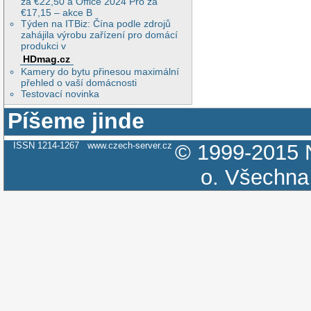
za €22,50 a Office 2024 Pro za
€17,15 – akce B
Týden na ITBiz: Čína podle zdrojů
zahájila výrobu zařízení pro domácí
produkci v
HDmag.cz
Kamery do bytu přinesou maximální
přehled o vaší domácnosti
Testovací novinka
Píšeme jinde
ISSN 1214-1267
www.czech-server.cz
© 1999-2015
o.
Všechna 