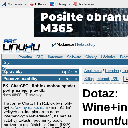
AbcLinuxu.cz
ITBiz.cz
HDmag.cz
AbcPráce.cz
AbcLinuxu
hledá autory
!
Poradna
FAQ
Hardware
Software
Články
Učebnice
Blog
Styl
×
AbcLinuxu
:/
Poradna
/
Lin
Zprávičky
napište »
Pracovní nabídky
inzerujte »
Štítky
:
Internet
,
P2P
U
EK: ChatGPT i Roblox mohou spadat
Dotaz:
pod přísnější pravidla
dnes 08:00 | IT novinky
Wine+in
Platformy ChatGPT i Roblox by mohly
být
zařazeny na seznam
mimořádně
velkých on-line platforem nebo
internetových vyhledávačů, na něž se
mount/
vztahují zvláštní podmínky podle
nařízení o digitálních službách (DSA).