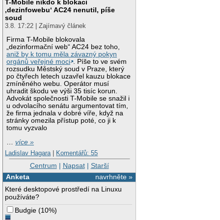
T-Mobile nikdo k blokaci
‚dezinfowebu‘ AC24 nenutil, píše
soud
3.8. 17:22 | Zajímavý článek
Firma T-Mobile blokovala
„dezinformační web“ AC24 bez toho,
aniž by k tomu měla závazný pokyn
orgánů veřejné moci
. Píše to ve svém
rozsudku Městský soud v Praze, který
po čtyřech letech uzavřel kauzu blokace
zmíněného webu. Operátor musí
uhradit škodu ve výši 35 tisíc korun.
Advokát společnosti T-Mobile se snažil i
u odvolacího senátu argumentovat tím,
že firma jednala v dobré víře, když na
stránky omezila přístup poté, co ji k
tomu vyzvalo
…
více »
Ladislav Hagara
|
Komentářů: 55
Centrum
|
Napsat
|
Starší
Anketa
navrhněte »
Které desktopové prostředí na Linuxu
používáte?
Budgie
(
10%
)