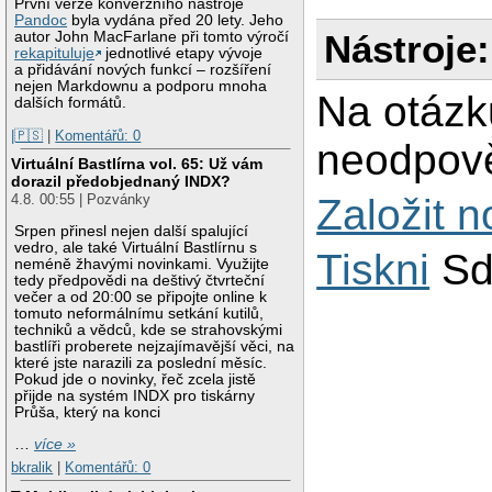
První verze konverzního nástroje
Pandoc
byla vydána před 20 lety. Jeho
Nástroje:
autor John MacFarlane při tomto výročí
rekapituluje
jednotlivé etapy vývoje
a přidávání nových funkcí – rozšíření
nejen Markdownu a podporu mnoha
Na otázk
dalších formátů.
|🇵🇸
|
Komentářů: 0
neodpově
Virtuální Bastlírna vol. 65: Už vám
dorazil předobjednaný INDX?
Založit 
4.8. 00:55 | Pozvánky
Srpen přinesl nejen další spalující
vedro, ale také Virtuální Bastlírnu s
Tiskni
Sd
neméně žhavými novinkami. Využijte
tedy předpovědi na deštivý čtvrteční
večer a od 20:00 se připojte online k
tomuto neformálnímu setkání kutilů,
techniků a vědců, kde se strahovskými
bastlíři proberete nejzajímavější věci, na
které jste narazili za poslední měsíc.
Pokud jde o novinky, řeč zcela jistě
přijde na systém INDX pro tiskárny
Průša, který na konci
…
více »
bkralik
|
Komentářů: 0