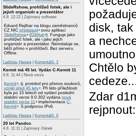
vícecéd
SlideRshow, prohlížeč fotek, ale i
požaduje
jejich organizér a prezentátor
4.8. 12:22 | Zajímavý software
disk, tak
Edvard Rejthar na blogu zaměstnanců
CZ.NIC
představil
svou aplikaci
SlideRshow
(
GitHub
). Funguje jako
a nechce
prohlížeč fotek, ale i jako jejich
organizér a prezentátor. Neinstaluje se,
běží přímo v prohlížeči. Bez serveru.
umoutno
Offline.
Ladislav Hagara
|
Komentářů: 3
Chtělo b
Kermit má 45 let. Vydán C-Kermit 11
4.8. 11:44 | Nová verze
cedeze..
Kermit
, tj. protokol pro přenos souborů,
vznikl před 45 lety
. Při této příležitosti
Zdar d1m
byla po 15 letech od vydání poslední
stabilní verze 9.0.302 vydána
nová
stabilní verze 11
implementace
C-
rejpnout
Kermit
. S podporou IPv6.
Ladislav Hagara
|
Komentářů: 0
20 let Pandoc
4.8. 11:11 | Zajímavý článek