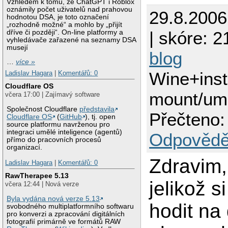
Vzhledem k tomu, že ChatGPT i Roblox
oznámily počet uživatelů nad prahovou
29.8.2006
hodnotou DSA, je toto označení
„rozhodně možné“ a mohlo by „přijít
| skóre: 2
dříve či později“. On-line platformy a
vyhledávače zařazené na seznamy DSA
musejí
blog
…
více »
Wine+inst
Ladislav Hagara
|
Komentářů: 0
Cloudflare OS
mount/um
včera 17:00 | Zajímavý software
Společnost Cloudflare
představila
Přečteno:
Cloudflare OS
(
GitHub
), tj. open
source platformu navrženou pro
integraci umělé inteligence (agentů)
Odpovědě
přímo do pracovních procesů
organizací.
Zdravim,
Ladislav Hagara
|
Komentářů: 0
RawTherapee 5.13
jelikož s
včera 12:44 | Nová verze
Byla vydána nová verze 5.13
hodit na 
svobodného multiplatformního softwaru
pro konverzi a zpracování digitálních
fotografií primárně ve formátů RAW