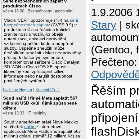
Série bezpečnostních záplat v
produktech Cisco
1.9.2006 
včera 16:00 | Bezpečnostní upozornění
Vládní CERT upozorňuje (
𝕏
) na
sérii
Stary
| sk
bezpečnostních záplat
(CVSS 9.9) v
produktech Cisco řešících kritické
automoun
zranitelnosti umožňující obejití
autentizace, eskalaci oprávnění,
vzdálené spuštění kódu a odepření
(Gentoo, 
služby. Úspěšné zneužití může
útočníkům umožnit získat neoprávněný
přístup k dotčeným systémům,
Přečteno:
kompromitovat zařízení Cisco Catalyst
SD-WAN a Cisco IOS XE, spustit
Odpovědě
libovolný kód, zpřístupnit citlivé
informace nebo narušit dostupnost
postižených systémů.
Řěším p
Ladislav Hagara
|
Komentářů: 2
Soud nařídil firmě Meta zaplatit 567
automat
milionů USD kvůli újmě způsobené
dětem
včera 15:33 | IT novinky
připojení
Soud v americkém státě Nové Mexiko
ve čtvrtek
nařídil
internetové
flashDis
společnosti Meta Platforms zaplatit 567
milionů dolarů (téměř 12 miliard Kč) za