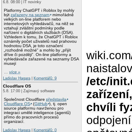
6.8. 08:00 | IT novinky
Platformy ChatGPT i Roblox by mohly
být
zařazeny na seznam
mimořádně
velkých on-line platforem nebo
internetových vyhledávačů, na něž se
vztahují zvláštní podmínky podle
nařízení o digitálních službách (DSA).
Vzhledem k tomu, že ChatGPT i Roblox
oznámily počet uživatelů nad prahovou
hodnotou DSA, je toto označení
„rozhodně možné“ a mohlo by „přijít
wiki.co
dříve či později“. On-line platformy a
vyhledávače zařazené na seznamy DSA
musejí
naistalo
…
více »
/etc/ini
Ladislav Hagara
|
Komentářů: 9
Cloudflare OS
zařízení,
5.8. 17:00 | Zajímavý software
Společnost Cloudflare
představila
chvíli f
Cloudflare OS
(
GitHub
), tj. open
source platformu navrženou pro
integraci umělé inteligence (agentů)
odpojení
přímo do pracovních procesů
organizací.
Ladislav Hagara
|
Komentářů: 0