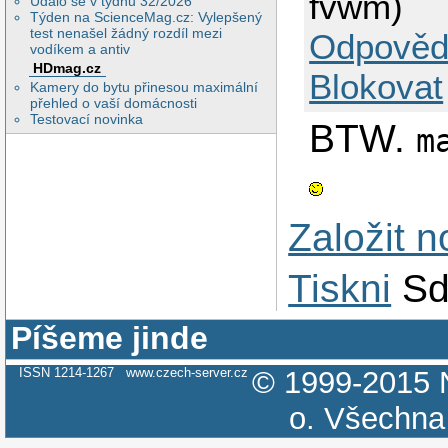
fvwm)
Událo se v týdnu 32/2026
Týden na ScienceMag.cz: Vylepšený
test nenašel žádný rozdíl mezi
Odpověd
vodíkem a antiv
HDmag.cz
Blokovat
Kamery do bytu přinesou maximální
přehled o vaší domácnosti
Testovací novinka
BTW.
m
Založit 
Tiskni
Sd
Píšeme jinde
ISSN 1214-1267
www.czech-server.cz
© 1999-2015
o.
Všechna 