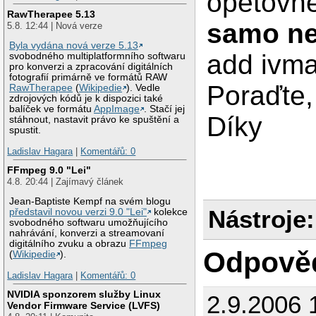
opětovné
RawTherapee 5.13
samo ne
5.8. 12:44 | Nová verze
Byla vydána nová verze 5.13
add ivma
svobodného multiplatformního softwaru
pro konverzi a zpracování digitálních
fotografií primárně ve formátů RAW
Poraďte,
RawTherapee
(
Wikipedie
). Vedle
zdrojových kódů je k dispozici také
balíček ve formátu
AppImage
. Stačí jej
Díky
stáhnout, nastavit právo ke spuštění a
spustit.
Ladislav Hagara
|
Komentářů: 0
FFmpeg 9.0 "Lei"
4.8. 20:44 | Zajímavý článek
Jean-Baptiste Kempf na svém blogu
Nástroje:
představil novou verzi 9.0 "Lei"
kolekce
svobodného softwaru umožňujícího
nahrávání, konverzi a streamovaní
digitálního zvuku a obrazu
FFmpeg
Odpově
(
Wikipedie
).
Ladislav Hagara
|
Komentářů: 0
NVIDIA sponzorem služby Linux
2.9.2006 
Vendor Firmware Service (LVFS)