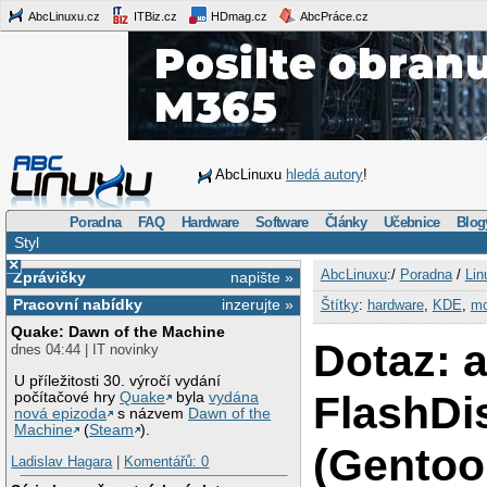
AbcLinuxu.cz
ITBiz.cz
HDmag.cz
AbcPráce.cz
AbcLinuxu
hledá autory
!
Poradna
FAQ
Hardware
Software
Články
Učebnice
Blog
Styl
×
AbcLinuxu
:/
Poradna
/
Lin
Zprávičky
napište »
Pracovní nabídky
inzerujte »
Štítky
:
hardware
,
KDE
,
mo
Quake: Dawn of the Machine
Dotaz: 
dnes 04:44 | IT novinky
U příležitosti 30. výročí vydání
FlashDi
počítačové hry
Quake
byla
vydána
nová epizoda
s názvem
Dawn of the
Machine
(
Steam
).
(Gentoo
Ladislav Hagara
|
Komentářů: 0