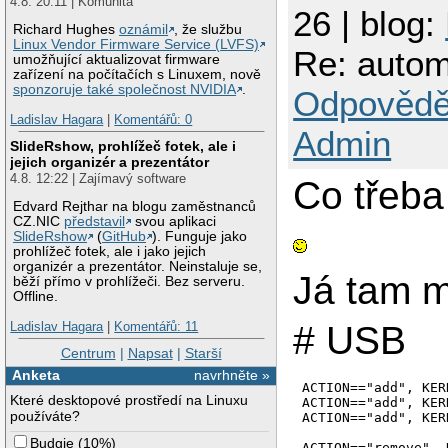
4.8. 20:11 | Komunita
26 | blog:
Richard Hughes
oznámil
, že službu
Linux Vendor Firmware Service (LVFS)
Re: autom
umožňující aktualizovat firmware
zařízení na počítačích s Linuxem, nově
sponzoruje také společnost NVIDIA
.
Odpovědě
Ladislav Hagara
|
Komentářů: 0
Admin
SlideRshow, prohlížeč fotek, ale i
jejich organizér a prezentátor
4.8. 12:22 | Zajímavý software
Co třeba
Edvard Rejthar na blogu zaměstnanců
CZ.NIC
představil
svou aplikaci
SlideRshow
(
GitHub
). Funguje jako
prohlížeč fotek, ale i jako jejich
organizér a prezentátor. Neinstaluje se,
Já tam m
běží přímo v prohlížeči. Bez serveru.
Offline.
# USB
Ladislav Hagara
|
Komentářů: 11
Centrum
|
Napsat
|
Starší
Anketa
navrhněte »
ACTION=="add", KER
Které desktopové prostředí na Linuxu
ACTION=="add", KER
používáte?
ACTION=="add", KER
Budgie
(
10%
)