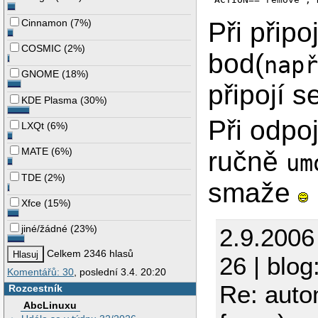
Cinnamon
(
7%
)
Při připo
COSMIC
(
2%
)
bod(
nap
GNOME
(
18%
)
připojí s
KDE Plasma
(
30%
)
Při odpo
LXQt
(
6%
)
MATE
(
6%
)
ručně
um
TDE
(
2%
)
smaže
Xfce
(
15%
)
jiné/žádné
(
23%
)
2.9.2006
Celkem 2346 hlasů
26 | blog
Komentářů: 30
, poslední 3.4. 20:20
Re: auto
Rozcestník
AbcLinuxu