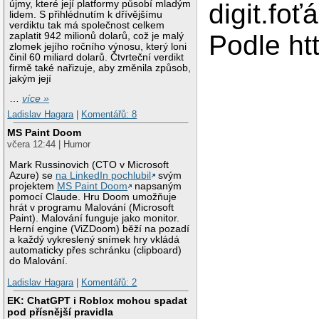
újmy, které její platformy působí mladým
digit.foť
lidem. S přihlédnutím k dřívějšímu
verdiktu tak má společnost celkem
Podle ht
zaplatit 942 milionů dolarů, což je malý
zlomek jejího ročního výnosu, který loni
činil 60 miliard dolarů. Čtvrteční verdikt
firmě také nařizuje, aby změnila způsob,
jakým její
…
více »
Ladislav Hagara
|
Komentářů: 8
MS Paint Doom
včera 12:44 | Humor
Mark Russinovich (CTO v Microsoft
Azure) se
na LinkedIn pochlubil
svým
projektem
MS Paint Doom
napsaným
pomocí Claude. Hru Doom umožňuje
hrát v programu Malování (Microsoft
Paint). Malování funguje jako monitor.
Herní engine (ViZDoom) běží na pozadí
a každý vykreslený snímek hry vkládá
automaticky přes schránku (clipboard)
do Malování.
Ladislav Hagara
|
Komentářů: 2
EK: ChatGPT i Roblox mohou spadat
pod přísnější pravidla