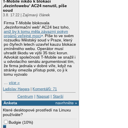
T-Mobile nikdo k blokaci
‚dezinfowebu‘ AC24 nenutil, píše
soud
3.8. 17:22 | Zajímavý článek
Firma T-Mobile blokovala
„dezinformační web“ AC24 bez toho,
aniž by k tomu měla závazný pokyn
orgánů veřejné moci
. Píše to ve svém
rozsudku Městský soud v Praze, který
po čtyřech letech uzavřel kauzu blokace
zmíněného webu. Operátor musí
uhradit škodu ve výši 35 tisíc korun.
Advokát společnosti T-Mobile se snažil i
u odvolacího senátu argumentovat tím,
že firma jednala v dobré víře, když na
stránky omezila přístup poté, co ji k
tomu vyzvalo
…
více »
Ladislav Hagara
|
Komentářů: 71
Centrum
|
Napsat
|
Starší
Anketa
navrhněte »
Které desktopové prostředí na Linuxu
používáte?
Budgie
(
10%
)