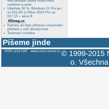
test nenašel žádný rozdíl mezi
vodíkem a antiv
Ušetřete 30 %: Windows 11 Pro jen
za €22,50 a Office 2024 Pro za
€17,15 – akce B
HDmag.cz
Kamery do bytu přinesou maximální
přehled o vaší domácnosti
Testovací novinka
Píšeme jinde
ISSN 1214-1267
www.czech-server.cz
© 1999-2015
o.
Všechna 