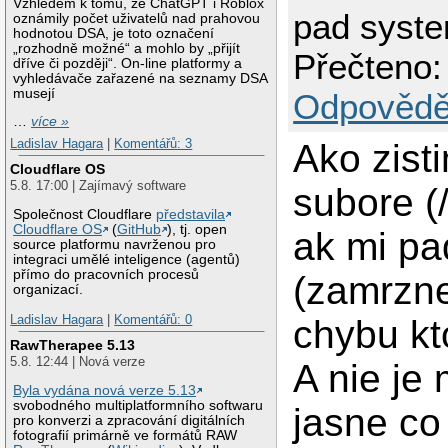
Vzhledem k tomu, že ChatGPT i Roblox
pad syst
oznámily počet uživatelů nad prahovou
hodnotou DSA, je toto označení
„rozhodně možné“ a mohlo by „přijít
Přečteno:
dříve či později“. On-line platformy a
vyhledávače zařazené na seznamy DSA
musejí
Odpovědě
…
více »
Ladislav Hagara
|
Komentářů: 3
Ako zisti
Cloudflare OS
5.8. 17:00 | Zajímavý software
subore (/
Společnost Cloudflare
představila
Cloudflare OS
(
GitHub
), tj. open
ak mi p
source platformu navrženou pro
integraci umělé inteligence (agentů)
přímo do pracovních procesů
(zamrzne
organizací.
Ladislav Hagara
|
Komentářů: 0
chybu kt
RawTherapee 5.13
5.8. 12:44 | Nová verze
A nie je
Byla vydána nová verze 5.13
svobodného multiplatformního softwaru
jasne c
pro konverzi a zpracování digitálních
fotografií primárně ve formátů RAW