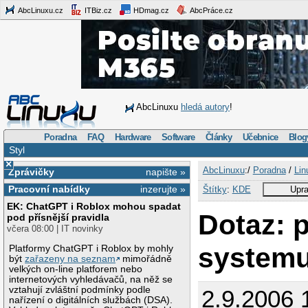
AbcLinuxu.cz
ITBiz.cz
HDmag.cz
AbcPráce.cz
AbcLinuxu
hledá autory
!
Poradna
FAQ
Hardware
Software
Články
Učebnice
Blog
Styl
×
AbcLinuxu
:/
Poradna
/
Lin
Zprávičky
napište »
Pracovní nabídky
inzerujte »
Štítky
:
KDE
Upra
EK: ChatGPT i Roblox mohou spadat
Dotaz: 
pod přísnější pravidla
včera 08:00 | IT novinky
system
Platformy ChatGPT i Roblox by mohly
být
zařazeny na seznam
mimořádně
velkých on-line platforem nebo
internetových vyhledávačů, na něž se
vztahují zvláštní podmínky podle
2.9.2006 
nařízení o digitálních službách (DSA).