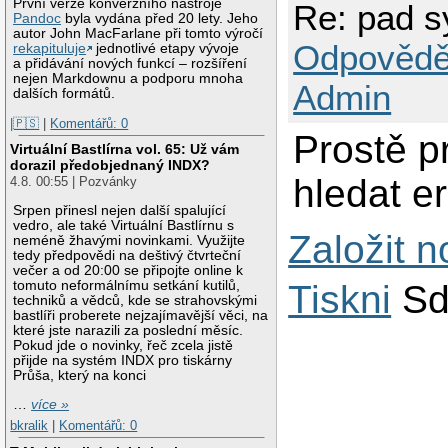
První verze konverzního nástroje
Re: pad 
Pandoc
byla vydána před 20 lety. Jeho
autor John MacFarlane při tomto výročí
Odpovědě
rekapituluje
jednotlivé etapy vývoje
a přidávání nových funkcí – rozšíření
nejen Markdownu a podporu mnoha
Admin
dalších formátů.
|🇵🇸
|
Komentářů: 0
Prostě p
Virtuální Bastlírna vol. 65: Už vám
dorazil předobjednaný INDX?
hledat er
4.8. 00:55 | Pozvánky
Srpen přinesl nejen další spalující
vedro, ale také Virtuální Bastlírnu s
Založit 
neméně žhavými novinkami. Využijte
tedy předpovědi na deštivý čtvrteční
večer a od 20:00 se připojte online k
Tiskni
Sd
tomuto neformálnímu setkání kutilů,
techniků a vědců, kde se strahovskými
bastlíři proberete nejzajímavější věci, na
které jste narazili za poslední měsíc.
Pokud jde o novinky, řeč zcela jistě
přijde na systém INDX pro tiskárny
Průša, který na konci
…
více »
bkralik
|
Komentářů: 0