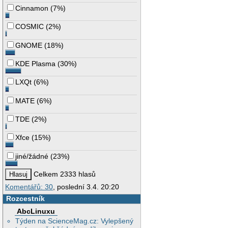
Cinnamon
(
7%
)
COSMIC
(
2%
)
GNOME
(
18%
)
KDE Plasma
(
30%
)
LXQt
(
6%
)
MATE
(
6%
)
TDE
(
2%
)
Xfce
(
15%
)
jiné/žádné
(
23%
)
Celkem 2333 hlasů
Komentářů: 30
, poslední 3.4. 20:20
Rozcestník
AbcLinuxu
Týden na ScienceMag.cz: Vylepšený