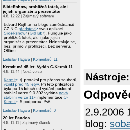
SlideRshow, prohlížeč fotek, ale i
jejich organizér a prezentátor
4.8. 12:22 | Zajímavý software
Edvard Rejthar na blogu zaměstnanců
CZ.NIC
představil
svou aplikaci
SlideRshow
(
GitHub
). Funguje jako
prohlížeč fotek, ale i jako jejich
organizér a prezentátor. Neinstaluje se,
běží přímo v prohlížeči. Bez serveru.
Offline.
Ladislav Hagara
|
Komentářů: 11
Kermit má 45 let. Vydán C-Kermit 11
4.8. 11:44 | Nová verze
Nástroje:
Kermit
, tj. protokol pro přenos souborů,
vznikl před 45 lety
. Při této příležitosti
byla po 15 letech od vydání poslední
Odpově
stabilní verze 9.0.302 vydána
nová
stabilní verze 11
implementace
C-
Kermit
. S podporou IPv6.
2.9.2006 
Ladislav Hagara
|
Komentářů: 0
20 let Pandoc
blog:
sob
4.8. 11:11 | Zajímavý článek