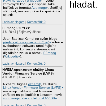
RawTherapee
(
Wikipedie
). Vedle
hladat.
zdrojových kódů je k dispozici také
balíček ve formátu
AppImage
. Stačí jej
stáhnout, nastavit právo ke spuštění a
spustit.
Ladislav Hagara
|
Komentářů: 0
FFmpeg 9.0 "Lei"
4.8. 20:44 | Zajímavý článek
Jean-Baptiste Kempf na svém blogu
představil novou verzi 9.0 "Lei"
kolekce
svobodného softwaru umožňujícího
nahrávání, konverzi a streamovaní
digitálního zvuku a obrazu
FFmpeg
(
Wikipedie
).
Ladislav Hagara
|
Komentářů: 0
NVIDIA sponzorem služby Linux
Vendor Firmware Service (LVFS)
4.8. 20:11 | Komunita
Richard Hughes
oznámil
, že službu
Linux Vendor Firmware Service (LVFS)
umožňující aktualizovat firmware
zařízení na počítačích s Linuxem, nově
sponzoruje také společnost NVIDIA
.
Ladislav Hagara
|
Komentářů: 0