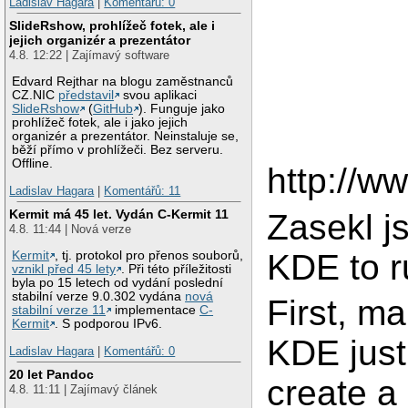
Ladislav Hagara
|
Komentářů: 0
SlideRshow, prohlížeč fotek, ale i
jejich organizér a prezentátor
4.8. 12:22 | Zajímavý software
Edvard Rejthar na blogu zaměstnanců
CZ.NIC
představil
svou aplikaci
SlideRshow
(
GitHub
). Funguje jako
prohlížeč fotek, ale i jako jejich
organizér a prezentátor. Neinstaluje se,
běží přímo v prohlížeči. Bez serveru.
Offline.
http://w
Ladislav Hagara
|
Komentářů: 11
Kermit má 45 let. Vydán C-Kermit 11
Zasekl j
4.8. 11:44 | Nová verze
KDE to r
Kermit
, tj. protokol pro přenos souborů,
vznikl před 45 lety
. Při této příležitosti
byla po 15 letech od vydání poslední
stabilní verze 9.0.302 vydána
nová
First, m
stabilní verze 11
implementace
C-
Kermit
. S podporou IPv6.
KDE just
Ladislav Hagara
|
Komentářů: 0
20 let Pandoc
create a 
4.8. 11:11 | Zajímavý článek