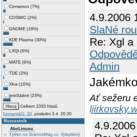
Cinnamon
(
7%
)
4.9.2006 
COSMIC
(
2%
)
SlaNé rou
GNOME
(
18%
)
Re: Xgl 
KDE Plasma
(
30%
)
Odpovědě
LXQt
(
6%
)
MATE
(
6%
)
Admin
TDE
(
2%
)
Jakémkol
Xfce
(
15%
)
Ať sežeru e
jiné/žádné
(
23%
)
ljirkovsky
Celkem 2333 hlasů
Komentářů: 30
, poslední 3.4. 20:20
Rozcestník
4.9.2006
AbcLinuxu
Týden na ScienceMag.cz: Vylepšený