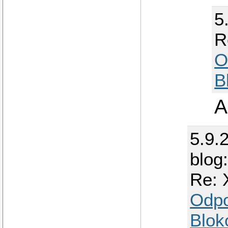
5
R
O
B
A
5.9.
blog
Re: 
Odp
Blok