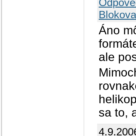
Odpově
Blokova
Áno mô
formát
ale pos
Mimoch
rovnak
heliko
sa to, 
4.9.200