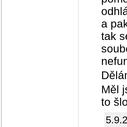
odhlá
a pak
tak s
soub
nefu
Dělá
Měl 
to šl
5.9.