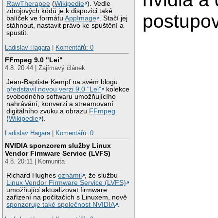
RawTherapee
(
Wikipedie
). Vedle
zdrojových kódů je k dispozici také
postupov
balíček ve formátu
AppImage
. Stačí jej
stáhnout, nastavit právo ke spuštění a
spustit.
Ladislav Hagara
|
Komentářů: 0
FFmpeg 9.0 "Lei"
4.8. 20:44 | Zajímavý článek
Jean-Baptiste Kempf na svém blogu
představil novou verzi 9.0 "Lei"
kolekce
svobodného softwaru umožňujícího
nahrávání, konverzi a streamovaní
digitálního zvuku a obrazu
FFmpeg
(
Wikipedie
).
Ladislav Hagara
|
Komentářů: 0
NVIDIA sponzorem služby Linux
Vendor Firmware Service (LVFS)
4.8. 20:11 | Komunita
Richard Hughes
oznámil
, že službu
Linux Vendor Firmware Service (LVFS)
umožňující aktualizovat firmware
zařízení na počítačích s Linuxem, nově
sponzoruje také společnost NVIDIA
.