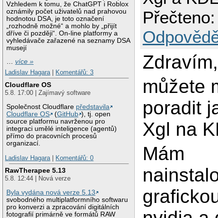
Vzhledem k tomu, že ChatGPT i Roblox
Přečteno:
oznámily počet uživatelů nad prahovou
hodnotou DSA, je toto označení
„rozhodně možné“ a mohlo by „přijít
Odpovědě
dříve či později“. On-line platformy a
vyhledávače zařazené na seznamy DSA
musejí
Zdravím
…
více »
Ladislav Hagara
|
Komentářů: 3
můžete 
Cloudflare OS
5.8. 17:00 | Zajímavý software
poradit 
Společnost Cloudflare
představila
Cloudflare OS
(
GitHub
), tj. open
source platformu navrženou pro
Xgl na 
integraci umělé inteligence (agentů)
přímo do pracovních procesů
organizací.
Mám
Ladislav Hagara
|
Komentářů: 0
nainstal
RawTherapee 5.13
5.8. 12:44 | Nová verze
graficko
Byla vydána nová verze 5.13
svobodného multiplatformního softwaru
pro konverzi a zpracování digitálních
nvidia a
fotografií primárně ve formátů RAW