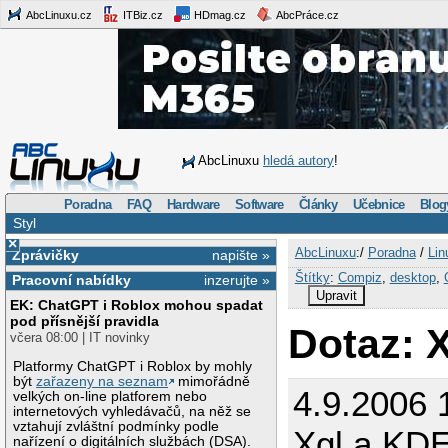
AbcLinuxu.cz
ITBiz.cz
HDmag.cz
AbcPráce.cz
AbcLinuxu
hledá autory
!
Poradna
FAQ
Hardware
Software
Články
Učebnice
Blog
Styl
×
AbcLinuxu
:/
Poradna
/
Lin
Zprávičky
napište »
Štítky
:
Compiz
,
desktop
,
Pracovní nabídky
inzerujte »
Upravit
EK: ChatGPT i Roblox mohou spadat
pod přísnější pravidla
Dotaz: 
včera 08:00 | IT novinky
Platformy ChatGPT i Roblox by mohly
být
zařazeny na seznam
mimořádně
4.9.2006 
velkých on-line platforem nebo
internetových vyhledávačů, na něž se
vztahují zvláštní podmínky podle
Xgl a KD
nařízení o digitálních službách (DSA).