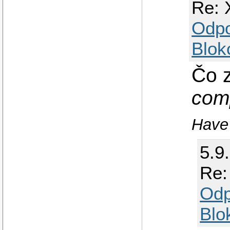
Re: 
Odp
Blok
Čo 
com
Have 
5.9
Re:
Odp
Blo