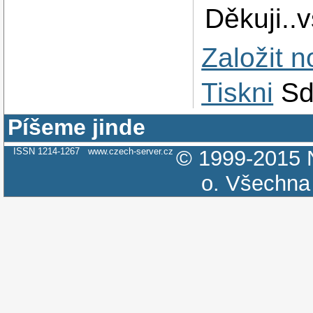
Děkuji..
Založit 
Tiskni
Sd
Píšeme jinde
ISSN 1214-1267
www.czech-server.cz
© 1999-2015
o.
Všechna 