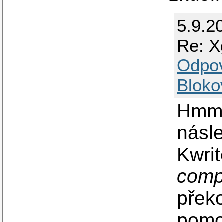
5.9.2
Re: X
Odpo
Bloko
Hmm 
násle
Kwrit
comp
překo
pomo