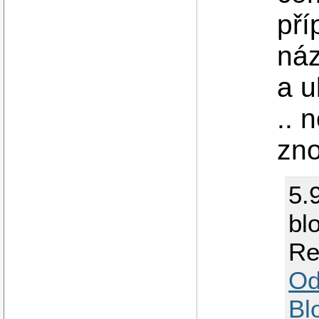
pří
náz
a u
.. 
zno
5.
bl
Re
Od
Bl