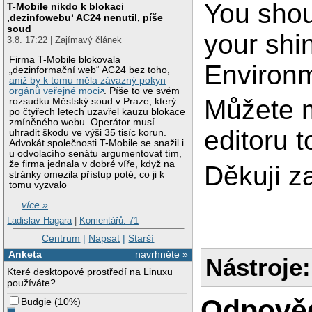
You shou
T-Mobile nikdo k blokaci
‚dezinfowebu‘ AC24 nenutil, píše
soud
your shi
3.8. 17:22 | Zajímavý článek
Firma T-Mobile blokovala
Environm
„dezinformační web“ AC24 bez toho,
aniž by k tomu měla závazný pokyn
orgánů veřejné moci
. Píše to ve svém
Můžete m
rozsudku Městský soud v Praze, který
po čtyřech letech uzavřel kauzu blokace
zmíněného webu. Operátor musí
editoru 
uhradit škodu ve výši 35 tisíc korun.
Advokát společnosti T-Mobile se snažil i
u odvolacího senátu argumentovat tím,
že firma jednala v dobré víře, když na
Děkuji z
stránky omezila přístup poté, co ji k
tomu vyzvalo
…
více »
Ladislav Hagara
|
Komentářů: 71
Centrum
|
Napsat
|
Starší
Anketa
navrhněte »
Nástroje:
Které desktopové prostředí na Linuxu
používáte?
Odpově
Budgie
(
10%
)