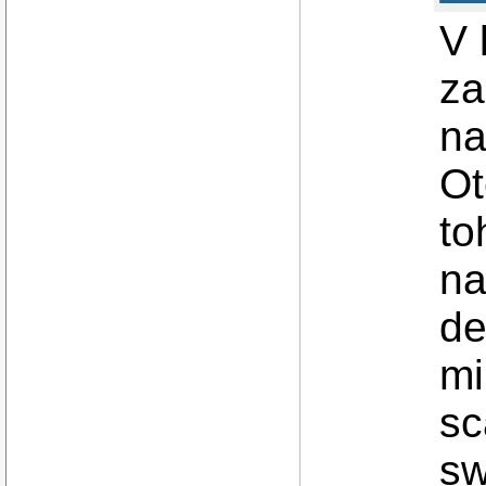
V 
za
na
Ot
to
na
de
mi
sc
sw