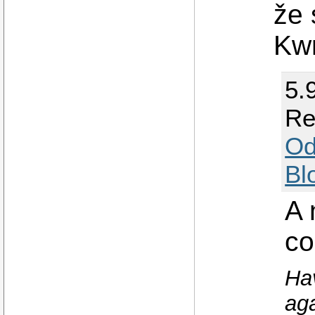
že 
Kwr
5.
Re
Od
Bl
A 
co
Hav
ag