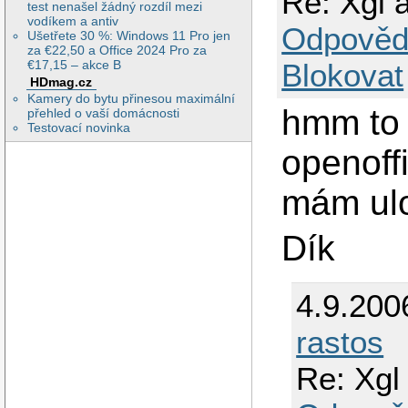
Re: Xgl 
test nenašel žádný rozdíl mezi
vodíkem a antiv
Odpověd
Ušetřete 30 %: Windows 11 Pro jen
za €22,50 a Office 2024 Pro za
€17,15 – akce B
Blokovat
HDmag.cz
Kamery do bytu přinesou maximální
hmm to 
přehled o vaší domácnosti
Testovací novinka
openoff
mám ulo
Dík
4.9.200
rastos
Re: Xgl