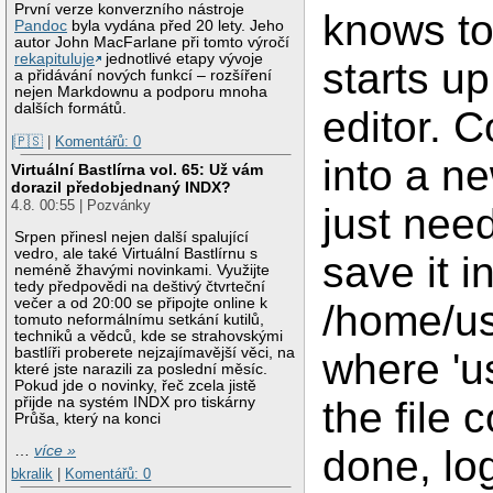
První verze konverzního nástroje
knows to
Pandoc
byla vydána před 20 lety. Jeho
autor John MacFarlane při tomto výročí
rekapituluje
jednotlivé etapy vývoje
starts u
a přidávání nových funkcí – rozšíření
nejen Markdownu a podporu mnoha
dalších formátů.
editor. 
|🇵🇸
|
Komentářů: 0
into a n
Virtuální Bastlírna vol. 65: Už vám
dorazil předobjednaný INDX?
4.8. 00:55 | Pozvánky
just need
Srpen přinesl nejen další spalující
vedro, ale také Virtuální Bastlírnu s
save it i
neméně žhavými novinkami. Využijte
tedy předpovědi na deštivý čtvrteční
večer a od 20:00 se připojte online k
/home/us
tomuto neformálnímu setkání kutilů,
techniků a vědců, kde se strahovskými
bastlíři proberete nejzajímavější věci, na
where 'u
které jste narazili za poslední měsíc.
Pokud jde o novinky, řeč zcela jistě
přijde na systém INDX pro tiskárny
the file 
Průša, který na konci
…
více »
done, lo
bkralik
|
Komentářů: 0