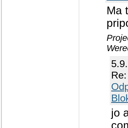
Ma t
prip
Proje
Werec
5.9
Re:
Odp
Blo
jo 
com