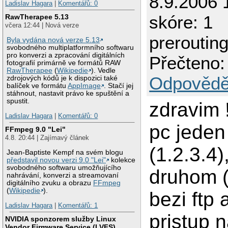
8.9.2006 
Ladislav Hagara
|
Komentářů: 0
skóre: 1
RawTherapee 5.13
včera 12:44 | Nová verze
prerouting
Byla vydána nová verze 5.13
svobodného multiplatformního softwaru
pro konverzi a zpracování digitálních
Přečteno:
fotografií primárně ve formátů RAW
RawTherapee
(
Wikipedie
). Vedle
Odpovědě
zdrojových kódů je k dispozici také
balíček ve formátu
AppImage
. Stačí jej
stáhnout, nastavit právo ke spuštění a
spustit.
zdravim
Ladislav Hagara
|
Komentářů: 0
pc jeden 
FFmpeg 9.0 "Lei"
4.8. 20:44 | Zajímavý článek
(1.2.3.4)
Jean-Baptiste Kempf na svém blogu
představil novou verzi 9.0 "Lei"
kolekce
svobodného softwaru umožňujícího
druhom (
nahrávání, konverzi a streamovaní
digitálního zvuku a obrazu
FFmpeg
(
Wikipedie
).
bezi ftp
Ladislav Hagara
|
Komentářů: 1
pristup 
NVIDIA sponzorem služby Linux
Vendor Firmware Service (LVFS)