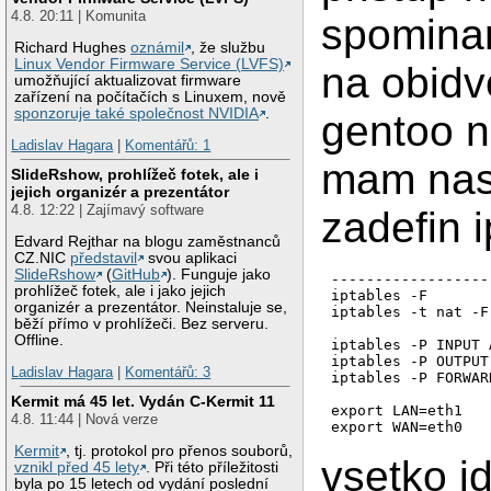
4.8. 20:11 | Komunita
spominan
Richard Hughes
oznámil
, že službu
Linux Vendor Firmware Service (LVFS)
na obidv
umožňující aktualizovat firmware
zařízení na počítačích s Linuxem, nově
sponzoruje také společnost NVIDIA
.
gentoo n
Ladislav Hagara
|
Komentářů: 1
mam nas
SlideRshow, prohlížeč fotek, ale i
jejich organizér a prezentátor
4.8. 12:22 | Zajímavý software
zadefin i
Edvard Rejthar na blogu zaměstnanců
CZ.NIC
představil
svou aplikaci
SlideRshow
(
GitHub
). Funguje jako
------------------
prohlížeč fotek, ale i jako jejich
iptables -F

organizér a prezentátor. Neinstaluje se,
iptables -t nat -F

běží přímo v prohlížeči. Bez serveru.
Offline.
iptables -P INPUT 
iptables -P OUTPUT
Ladislav Hagara
|
Komentářů: 3
iptables -P FORWAR
Kermit má 45 let. Vydán C-Kermit 11
export LAN=eth1

4.8. 11:44 | Nová verze
export WAN=eth0

Kermit
, tj. protokol pro přenos souborů,
iptables -t nat -A
vsetko i
vznikl před 45 lety
. Při této příležitosti
byla po 15 letech od vydání poslední