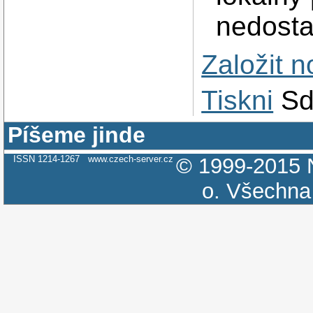
nedosta
Založit 
Tiskni
Sd
Píšeme jinde
ISSN 1214-1267
www.czech-server.cz
© 1999-2015
o.
Všechna 