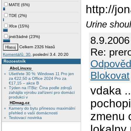
MATE
(
6%
)
http://jo
TDE
(
2%
)
Urine shoul
Xfce
(
15%
)
jiné/žádné
(
23%
)
8.9.2006
Celkem 2326 hlasů
Re: prero
Komentářů: 30
, poslední 3.4. 20:20
Odpověd
Rozcestník
AbcLinuxu
Blokovat
Ušetřete 30 %: Windows 11 Pro jen
za €22,50 a Office 2024 Pro za
€17,15 – akce B
vdaka .
Týden na ITBiz: Čína podle zdrojů
zahájila výrobu zařízení pro domácí
produkci v
pochopi
HDmag.cz
Kamery do bytu přinesou maximální
zmenu c
přehled o vaší domácnosti
Testovací novinka
lokalny