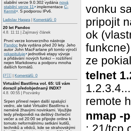
iptables -t nat -A
stabilní verze 9.0.302 vydána
nová
echo 1 > /proc/sys
vonku s
stabilní verze 11
implementace
C-
for f in /proc/sys
Kermit
. S podporou IPv6.
pripojit n
Ladislav Hagara
|
Komentářů: 0
20 let Pandoc
ok (vlast
4.8. 11:11 | Zajímavý článek
První verze konverzního nástroje
funkcne)
Pandoc
byla vydána před 20 lety. Jeho
autor John MacFarlane při tomto výročí
rekapituluje
jednotlivé etapy vývoje
ze pokial
a přidávání nových funkcí – rozšíření
nejen Markdownu a podporu mnoha
dalších formátů.
telnet 1.
|🇵🇸
|
Komentářů: 0
Virtuální Bastlírna vol. 65: Už vám
1.2.3.4..
dorazil předobjednaný INDX?
4.8. 00:55 | Pozvánky
remote h
Srpen přinesl nejen další spalující
vedro, ale také Virtuální Bastlírnu s
neméně žhavými novinkami. Využijte
nmap -p
tedy předpovědi na deštivý čtvrteční
večer a od 20:00 se připojte online k
tomuto neformálnímu setkání kutilů,
: 21/tcp 
techniků a vědců, kde se strahovskými