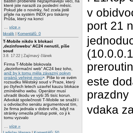
bastlíři proberete nejzajímavější věci, na
které jste narazili za poslední měsíc.
v obidvo
Pokud jde o novinky, řeč zcela jistě
přijde na systém INDX pro tiskárny
Průša, který na konci
port 21 n
…
více »
bkralik
|
Komentářů: 0
jednoduc
T-Mobile nikdo k blokaci
‚dezinfowebu‘ AC24 nenutil, píše
(10.0.0.
soud
3.8. 17:22 | Zajímavý článek
preroutin
Firma T-Mobile blokovala
„dezinformační web“ AC24 bez toho,
aniž by k tomu měla závazný pokyn
este dod
orgánů veřejné moci
. Píše to ve svém
rozsudku Městský soud v Praze, který
po čtyřech letech uzavřel kauzu blokace
prazdny
zmíněného webu. Operátor musí
uhradit škodu ve výši 35 tisíc korun.
Advokát společnosti T-Mobile se snažil i
u odvolacího senátu argumentovat tím,
vdaka za
že firma jednala v dobré víře, když na
stránky omezila přístup poté, co ji k
tomu vyzvalo
…
více »
Ladislav Hagara
|
Komentářů: 50