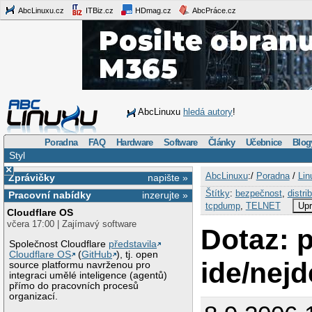
AbcLinuxu.cz
ITBiz.cz
HDmag.cz
AbcPráce.cz
AbcLinuxu
hledá autory
!
Poradna
FAQ
Hardware
Software
Články
Učebnice
Blog
Styl
×
AbcLinuxu
:/
Poradna
/
Lin
Zprávičky
napište »
Štítky
:
bezpečnost
,
distri
Pracovní nabídky
inzerujte »
tcpdump
,
TELNET
Upr
Cloudflare OS
včera 17:00 | Zajímavý software
Dotaz: 
Společnost Cloudflare
představila
Cloudflare OS
(
GitHub
), tj. open
ide/nejd
source platformu navrženou pro
integraci umělé inteligence (agentů)
přímo do pracovních procesů
organizací.