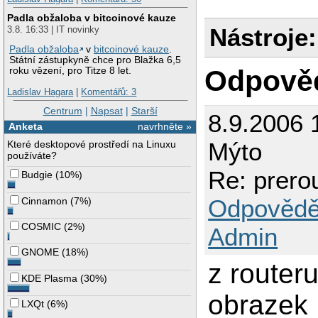
Padla obžaloba v bitcoinové kauze
Nástroje:
3.8. 16:33 | IT novinky
Padla obžaloba
v
bitcoinové kauze
.
Státní zástupkyně chce pro Blažka 6,5
Odpově
roku vězení, pro Titze 8 let.
Ladislav Hagara
|
Komentářů: 3
Centrum
|
Napsat
|
Starší
8.9.2006 
Anketa
navrhněte »
Mýto
Které desktopové prostředí na Linuxu
používáte?
Re: prerou
Budgie
(
10%
)
Odpovědě
Cinnamon
(
7%
)
COSMIC
(
2%
)
Admin
GNOME
(
18%
)
z router
KDE Plasma
(
30%
)
obrazek
LXQt
(
6%
)