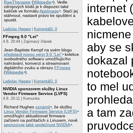
RawTherapee
(
Wikipedie
). Vedle
internet 
zdrojových kódů je k dispozici také
balíček ve formátu
AppImage
. Stačí jej
stáhnout, nastavit právo ke spuštění a
kabelove
spustit.
Ladislav Hagara
|
Komentářů: 0
nicmene 
FFmpeg 9.0 "Lei"
4.8. 20:44 | Zajímavý článek
aby se s
Jean-Baptiste Kempf na svém blogu
představil novou verzi 9.0 "Lei"
kolekce
dokazal p
svobodného softwaru umožňujícího
nahrávání, konverzi a streamovaní
digitálního zvuku a obrazu
FFmpeg
noteboo
(
Wikipedie
).
Ladislav Hagara
|
Komentářů: 0
to mel u
NVIDIA sponzorem služby Linux
Vendor Firmware Service (LVFS)
prohleda
4.8. 20:11 | Komunita
Richard Hughes
oznámil
, že službu
a tam z
Linux Vendor Firmware Service (LVFS)
umožňující aktualizovat firmware
zařízení na počítačích s Linuxem, nově
pruvodce
sponzoruje také společnost NVIDIA
.