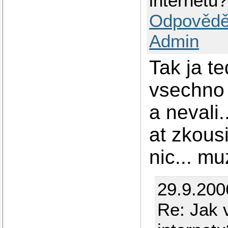
internetu?
Odpovědě
Admin
Tak ja t
vsechno 
a nevali.
at zkous
nic... m
29.9.200
Re: Jak 