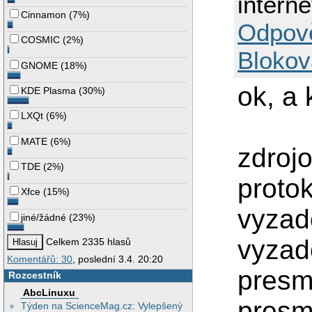
intern
Cinnamon
(
7%
)
Odpov
COSMIC
(
2%
)
Blokov
GNOME
(
18%
)
ok, a 
KDE Plasma
(
30%
)
LXQt
(
6%
)
MATE
(
6%
)
zdrojo
TDE
(
2%
)
proto
Xfce
(
15%
)
vyzad
jiné/žádné
(
23%
)
vyzad
Celkem 2335 hlasů
Komentářů: 30
, poslední 3.4. 20:20
presm
Rozcestník
AbcLinuxu
presm
Týden na ScienceMag.cz: Vylepšený