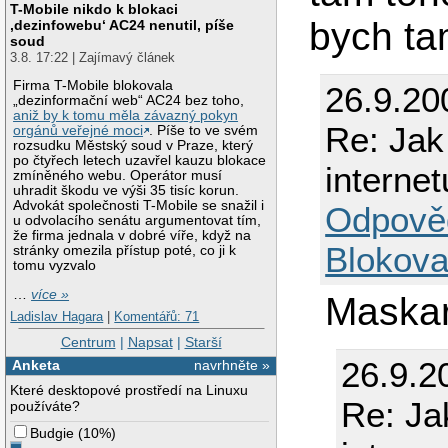
T-Mobile nikdo k blokaci
bych ta
‚dezinfowebu‘ AC24 nenutil, píše
soud
3.8. 17:22 | Zajímavý článek
Firma T-Mobile blokovala
26.9.20
„dezinformační web“ AC24 bez toho,
aniž by k tomu měla závazný pokyn
Re: Jak
orgánů veřejné moci
. Píše to ve svém
rozsudku Městský soud v Praze, který
po čtyřech letech uzavřel kauzu blokace
interne
zmíněného webu. Operátor musí
uhradit škodu ve výši 35 tisíc korun.
Advokát společnosti T-Mobile se snažil i
Odpově
u odvolacího senátu argumentovat tím,
že firma jednala v dobré víře, když na
Blokova
stránky omezila přístup poté, co ji k
tomu vyzvalo
…
více »
Maskar
Ladislav Hagara
|
Komentářů: 71
Centrum
|
Napsat
|
Starší
26.9.2
Anketa
navrhněte »
Které desktopové prostředí na Linuxu
Re: Ja
používáte?
Budgie
(
10%
)