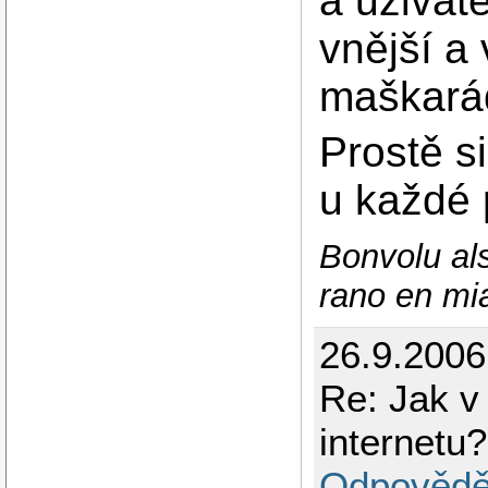
a uživate
vnější a 
maškarád
Prostě si
u každé
Bonvolu als
rano en mi
26.9.200
Re: Jak v
internetu?
Odpovědě