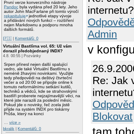
První verze konverzního nástroje
internetu?
Pandoc
byla vydána před 20 lety. Jeho
autor John MacFarlane při tomto výročí
rekapituluje
jednotlivé etapy vývoje
Odpovědě
a přidávání nových funkcí – rozšíření
nejen Markdownu a podporu mnoha
dalších formátů.
Admin
|🇵🇸
|
Komentářů: 0
v konfigu
Virtuální Bastlírna vol. 65: Už vám
dorazil předobjednaný INDX?
4.8. 00:55 | Pozvánky
Srpen přinesl nejen další spalující
26.9.200
vedro, ale také Virtuální Bastlírnu s
neméně žhavými novinkami. Využijte
Re: Jak 
tedy předpovědi na deštivý čtvrteční
večer a od 20:00 se připojte online k
tomuto neformálnímu setkání kutilů,
internetu
techniků a vědců, kde se strahovskými
bastlíři proberete nejzajímavější věci, na
které jste narazili za poslední měsíc.
Odpověd
Pokud jde o novinky, řeč zcela jistě
přijde na systém INDX pro tiskárny
Blokovat
Průša, který na konci
…
více »
tam toh
bkralik
|
Komentářů: 0