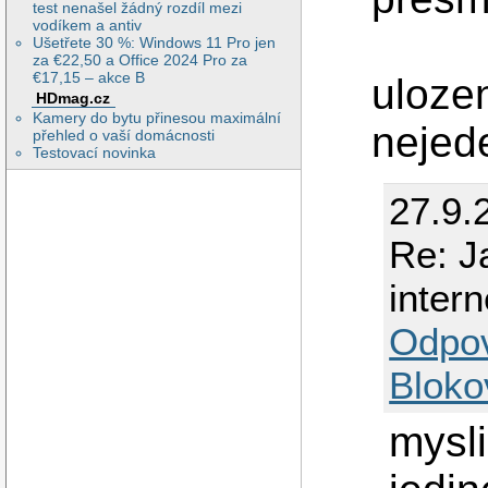
test nenašel žádný rozdíl mezi
vodíkem a antiv
Ušetřete 30 %: Windows 11 Pro jen
za €22,50 a Office 2024 Pro za
€17,15 – akce B
ulozen
HDmag.cz
Kamery do bytu přinesou maximální
nejed
přehled o vaší domácnosti
Testovací novinka
27.9.
Re: J
inter
Odpo
Bloko
mysli