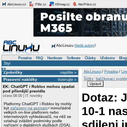
AbcLinuxu.cz
ITBiz.cz
HDmag.cz
AbcPráce.cz
AbcLinuxu
hledá autory
!
Poradna
FAQ
Hardware
Software
Články
Učebnice
Blog
Styl
×
AbcLinuxu
:/
Poradna
/
Lin
Zprávičky
napište »
Štítky
:
balíčkovací systé
Pracovní nabídky
inzerujte »
Upravit
EK: ChatGPT i Roblox mohou spadat
pod přísnější pravidla
Dotaz: 
včera 08:00 | IT novinky
Platformy ChatGPT i Roblox by mohly
10-1 na
být
zařazeny na seznam
mimořádně
velkých on-line platforem nebo
internetových vyhledávačů, na něž se
sdileni 
vztahují zvláštní podmínky podle
nařízení o digitálních službách (DSA).