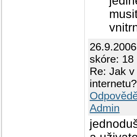
jedi
musit
vnitrn
26.9.200
skóre: 18
Re: Jak v
internetu?
Odpovědě
Admin
jednodu