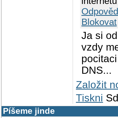
internetu
Odpověd
Blokovat
Ja si o
vzdy mez
pocitac
DNS...
Založit 
Tiskni
Sd
Píšeme jinde