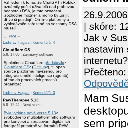
Vzhledem k tomu, že ChatGPT i Roblox
oznámily počet uživatelů nad prahovou
hodnotou DSA, je toto označení
26.9.200
„rozhodně možné“ a mohlo by „přijít
dříve či později“. On-line platformy a
| skóre: 1
vyhledávače zařazené na seznamy DSA
musejí
Jak v Sus
…
více »
Ladislav Hagara
|
Komentářů: 4
nastavim 
Cloudflare OS
5.8. 17:00 | Zajímavý software
internetu?
Společnost Cloudflare
představila
Cloudflare OS
(
GitHub
), tj. open
Přečteno:
source platformu navrženou pro
integraci umělé inteligence (agentů)
Odpovědě
přímo do pracovních procesů
organizací.
Ladislav Hagara
|
Komentářů: 0
Mam Sus
RawTherapee 5.13
5.8. 12:44 | Nová verze
desktopu
Byla vydána nová verze 5.13
svobodného multiplatformního softwaru
sem prip
pro konverzi a zpracování digitálních
fotografií primárně ve formátů RAW