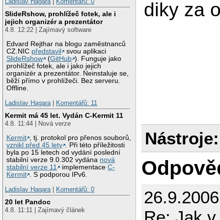
Ladislav Hagara
|
Komentářů: 0
diky za 
SlideRshow, prohlížeč fotek, ale i
jejich organizér a prezentátor
4.8. 12:22 | Zajímavý software
Edvard Rejthar na blogu zaměstnanců
CZ.NIC
představil
svou aplikaci
SlideRshow
(
GitHub
). Funguje jako
prohlížeč fotek, ale i jako jejich
organizér a prezentátor. Neinstaluje se,
běží přímo v prohlížeči. Bez serveru.
Offline.
Ladislav Hagara
|
Komentářů: 11
Kermit má 45 let. Vydán C-Kermit 11
4.8. 11:44 | Nová verze
Nástroje:
Kermit
, tj. protokol pro přenos souborů,
vznikl před 45 lety
. Při této příležitosti
byla po 15 letech od vydání poslední
stabilní verze 9.0.302 vydána
nová
Odpově
stabilní verze 11
implementace
C-
Kermit
. S podporou IPv6.
Ladislav Hagara
|
Komentářů: 0
26.9.2006
20 let Pandoc
4.8. 11:11 | Zajímavý článek
Re: Jak v