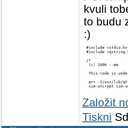
kvuli to
to budu 
:)
#include <stdio.h>

#include <qstring.h
/* 

 (c) 2006 --mm

 This code is unde
 g++ -I/usr/lib/qt
 sim-uncrypt sim-u
 ./sim-uncrypt 'en
Založit 
*/

// getToken from h
QString getToken(Q
Tiskni
Sd
{

    QString res;

    int i;
