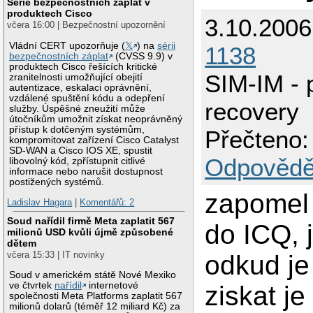
Série bezpečnostních záplat v
produktech Cisco
3.10.2006
včera 16:00 | Bezpečnostní upozornění
Vládní CERT upozorňuje (
𝕏
) na
sérii
1138
bezpečnostních záplat
(CVSS 9.9) v
produktech Cisco řešících kritické
SIM-IM -
zranitelnosti umožňující obejití
autentizace, eskalaci oprávnění,
vzdálené spuštění kódu a odepření
recovery
služby. Úspěšné zneužití může
útočníkům umožnit získat neoprávněný
přístup k dotčeným systémům,
Přečteno:
kompromitovat zařízení Cisco Catalyst
SD-WAN a Cisco IOS XE, spustit
Odpovědě
libovolný kód, zpřístupnit citlivé
informace nebo narušit dostupnost
postižených systémů.
zapomel
Ladislav Hagara
|
Komentářů: 2
Soud nařídil firmě Meta zaplatit 567
do ICQ, 
milionů USD kvůli újmě způsobené
dětem
včera 15:33 | IT novinky
odkud j
Soud v americkém státě Nové Mexiko
ve čtvrtek
nařídil
internetové
ziskat je
společnosti Meta Platforms zaplatit 567
milionů dolarů (téměř 12 miliard Kč) za