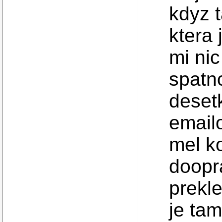
kdyz 
ktera 
mi ni
spatn
deset
email
mel ko
doopr
prekl
je tam