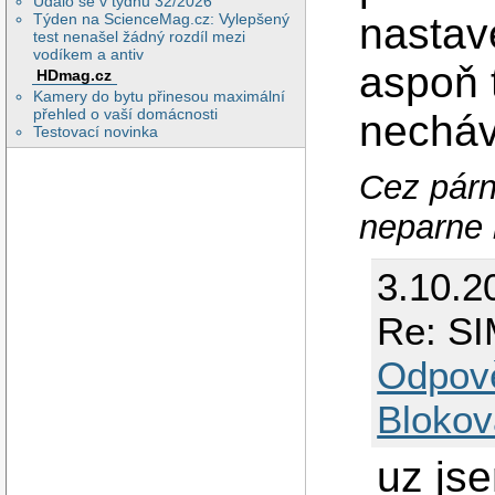
Událo se v týdnu 32/2026
nastav
Týden na ScienceMag.cz: Vylepšený
test nenašel žádný rozdíl mezi
vodíkem a antiv
aspoň 
HDmag.cz
Kamery do bytu přinesou maximální
přehled o vaší domácnosti
necháva
Testovací novinka
Cez párn
neparne 
3.10.2
Re: SI
Odpov
Blokov
uz jse