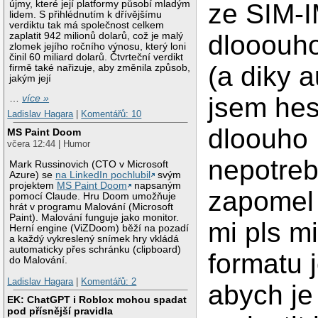
újmy, které její platformy působí mladým
ze SIM-I
lidem. S přihlédnutím k dřívějšímu
verdiktu tak má společnost celkem
dlooouh
zaplatit 942 milionů dolarů, což je malý
zlomek jejího ročního výnosu, který loni
činil 60 miliard dolarů. Čtvrteční verdikt
(a diky 
firmě také nařizuje, aby změnila způsob,
jakým její
jsem hes
…
více »
Ladislav Hagara
|
Komentářů: 10
dloouho
MS Paint Doom
včera 12:44 | Humor
nepotreb
Mark Russinovich (CTO v Microsoft
Azure) se
na LinkedIn pochlubil
svým
projektem
MS Paint Doom
napsaným
zapomel 
pomocí Claude. Hru Doom umožňuje
hrát v programu Malování (Microsoft
Paint). Malování funguje jako monitor.
mi pls m
Herní engine (ViZDoom) běží na pozadí
a každý vykreslený snímek hry vkládá
automaticky přes schránku (clipboard)
formatu 
do Malování.
Ladislav Hagara
|
Komentářů: 2
abych je
EK: ChatGPT i Roblox mohou spadat
pod přísnější pravidla