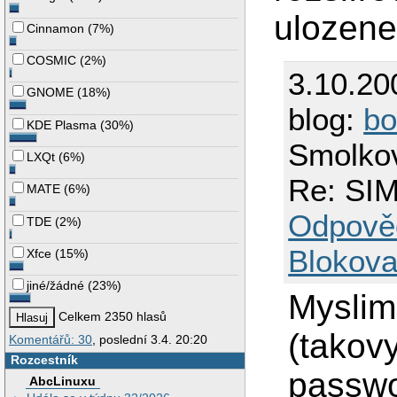
ulozene
Cinnamon
(
7%
)
COSMIC
(
2%
)
3.10.20
GNOME
(
18%
)
blog:
bo
KDE Plasma
(
30%
)
Smolko
LXQt
(
6%
)
Re: SIM
MATE
(
6%
)
Odpově
TDE
(
2%
)
Blokova
Xfce
(
15%
)
jiné/žádné
(
23%
)
Myslim
Celkem 2350 hlasů
(takov
Komentářů: 30
, poslední 3.4. 20:20
Rozcestník
passwo
AbcLinuxu