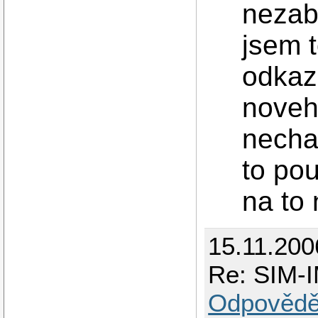
nezab
jsem t
odkaz
noveh
necha 
to pou
na to 
15.11.200
Re: SIM-I
Odpovědě