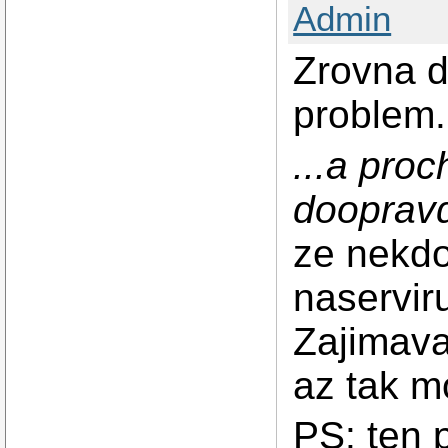
Admin
Zrovna d
problem.
...a pro
doopravd
ze nekdo
naserviru
Zajimava 
az tak m
PS: ten