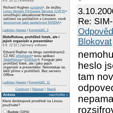
4.8. 20:11 | Komunita
Richard Hughes
oznámil
, že službu
3.10.200
Linux Vendor Firmware Service (LVFS)
umožňující aktualizovat firmware
Re: SIM-
zařízení na počítačích s Linuxem, nově
sponzoruje také společnost NVIDIA
.
Odpověd
Ladislav Hagara
|
Komentářů: 0
SlideRshow, prohlížeč fotek, ale i
Blokovat
jejich organizér a prezentátor
4.8. 12:22 | Zajímavý software
nemohu,
Edvard Rejthar na blogu zaměstnanců
CZ.NIC
představil
svou aplikaci
SlideRshow
(
GitHub
). Funguje jako
heslo j
prohlížeč fotek, ale i jako jejich
organizér a prezentátor. Neinstaluje se,
běží přímo v prohlížeči. Bez serveru.
tam nov
Offline.
Ladislav Hagara
|
Komentářů: 11
odpoved
Centrum
|
Napsat
|
Starší
Anketa
navrhněte »
nepamat
Které desktopové prostředí na Linuxu
používáte?
rozsifr
Budgie
(
10%
)