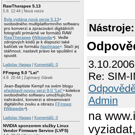
RawTherapee 5.13
5.8. 12:44 | Nová verze
Byla vydána nová verze 5.13
Nástroje:
svobodného multiplatformního softwaru
pro konverzi a zpracování digitálních
fotografií primárně ve formátů RAW
RawTherapee
(
Wikipedie
). Vedle
Odpově
zdrojových kódů je k dispozici také
balíček ve formátu
AppImage
. Stačí jej
stáhnout, nastavit právo ke spuštění a
spustit.
3.10.200
Ladislav Hagara
|
Komentářů: 0
Re: SIM-I
FFmpeg 9.0 "Lei"
4.8. 20:44 | Zajímavý článek
Odpovědě
Jean-Baptiste Kempf na svém blogu
představil novou verzi 9.0 "Lei"
kolekce
svobodného softwaru umožňujícího
Admin
nahrávání, konverzi a streamovaní
digitálního zvuku a obrazu
FFmpeg
(
Wikipedie
).
na www.
Ladislav Hagara
|
Komentářů: 0
vyziadat
NVIDIA sponzorem služby Linux
Vendor Firmware Service (LVFS)