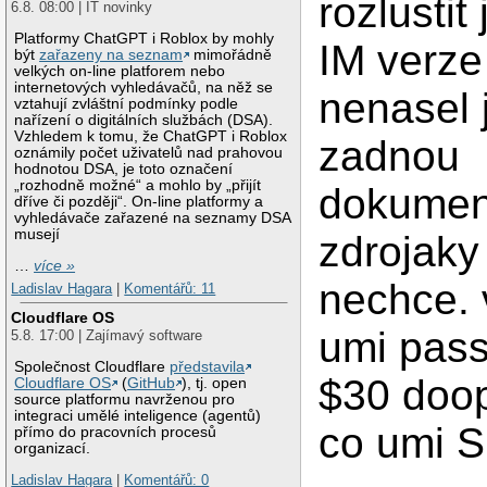
rozlustit
6.8. 08:00 | IT novinky
Platformy ChatGPT i Roblox by mohly
IM verze
být
zařazeny na seznam
mimořádně
velkých on-line platforem nebo
internetových vyhledávačů, na něž se
nenasel
vztahují zvláštní podmínky podle
nařízení o digitálních službách (DSA).
Vzhledem k tomu, že ChatGPT i Roblox
zadnou
oznámily počet uživatelů nad prahovou
hodnotou DSA, je toto označení
„rozhodně možné“ a mohlo by „přijít
dokument
dříve či později“. On-line platformy a
vyhledávače zařazené na seznamy DSA
musejí
zdrojaky
…
více »
nechce. 
Ladislav Hagara
|
Komentářů: 11
Cloudflare OS
umi pass
5.8. 17:00 | Zajímavý software
Společnost Cloudflare
představila
$30 doo
Cloudflare OS
(
GitHub
), tj. open
source platformu navrženou pro
integraci umělé inteligence (agentů)
co umi S
přímo do pracovních procesů
organizací.
Ladislav Hagara
|
Komentářů: 0