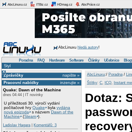
AbcLinuxu.cz
ITBiz.cz
HDmag.cz
AbcPráce.cz
AbcLinuxu
hledá autory
!
Poradna
FAQ
Hardware
Software
Články
Učebnice
Blog
Styl
×
AbcLinuxu
:/
Poradna
/
Lin
Zprávičky
napište »
Pracovní nabídky
inzerujte »
Štítky
:
C
,
ICQ
,
Instant m
Quake: Dawn of the Machine
Dotaz: S
dnes 04:44 | IT novinky
U příležitosti 30. výročí vydání
passwo
počítačové hry
Quake
byla
vydána
nová epizoda
s názvem
Dawn of the
Machine
(
Steam
).
recover
Ladislav Hagara
|
Komentářů: 3