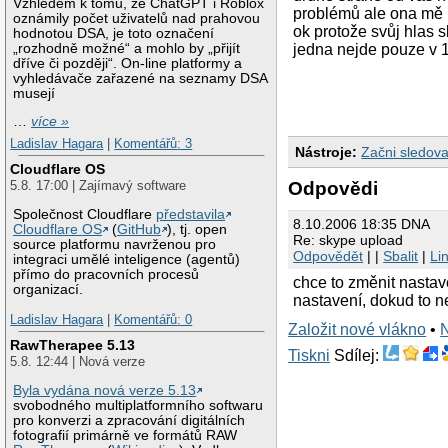
Vzhledem k tomu, že ChatGPT i Roblox
problémů ale ona mě n
oznámily počet uživatelů nad prahovou
ok protože svůj hlas s
hodnotou DSA, je toto označení
„rozhodně možné“ a mohlo by „přijít
jedna nejde pouze v 
dříve či později“. On-line platformy a
vyhledávače zařazené na seznamy DSA
musejí
…
více »
Ladislav Hagara
|
Komentářů: 3
Nástroje:
Začni sledova
Cloudflare OS
Odpovědi
5.8. 17:00 | Zajímavý software
Společnost Cloudflare
představila
8.10.2006 18:35 DNA
Cloudflare OS
(
GitHub
), tj. open
Re: skype upload
source platformu navrženou pro
Odpovědět
| |
Sbalit
|
Li
integraci umělé inteligence (agentů)
přímo do pracovních procesů
chce to změnit nastav
organizací.
nastavení, dokud to n
Ladislav Hagara
|
Komentářů: 0
Založit nové vlákno
•
RawTherapee 5.13
Tiskni
Sdílej:
5.8. 12:44 | Nová verze
Byla vydána nová verze 5.13
svobodného multiplatformního softwaru
pro konverzi a zpracování digitálních
fotografií primárně ve formátů RAW