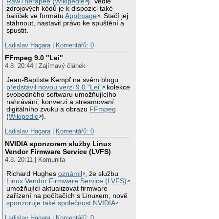
RawTherapee
(
Wikipedie
). Vedle
zdrojových kódů je k dispozici také
balíček ve formátu
AppImage
. Stačí jej
stáhnout, nastavit právo ke spuštění a
spustit.
Ladislav Hagara
|
Komentářů: 0
FFmpeg 9.0 "Lei"
4.8. 20:44 | Zajímavý článek
Jean-Baptiste Kempf na svém blogu
představil novou verzi 9.0 "Lei"
kolekce
svobodného softwaru umožňujícího
nahrávání, konverzi a streamovaní
digitálního zvuku a obrazu
FFmpeg
(
Wikipedie
).
Ladislav Hagara
|
Komentářů: 0
NVIDIA sponzorem služby Linux
Vendor Firmware Service (LVFS)
4.8. 20:11 | Komunita
Richard Hughes
oznámil
, že službu
Linux Vendor Firmware Service (LVFS)
umožňující aktualizovat firmware
zařízení na počítačích s Linuxem, nově
sponzoruje také společnost NVIDIA
.
Ladislav Hagara
|
Komentářů: 0