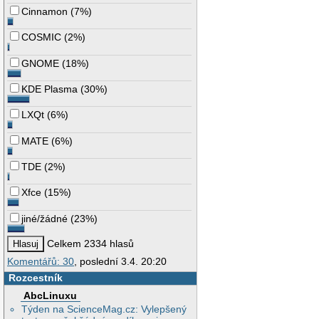
Cinnamon
(
7%
)
COSMIC
(
2%
)
GNOME
(
18%
)
KDE Plasma
(
30%
)
LXQt
(
6%
)
MATE
(
6%
)
TDE
(
2%
)
Xfce
(
15%
)
jiné/žádné
(
23%
)
Celkem 2334 hlasů
Komentářů: 30
, poslední 3.4. 20:20
Rozcestník
AbcLinuxu
Týden na ScienceMag.cz: Vylepšený