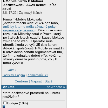
T-Mobile nikdo k blokaci
‚dezinfowebu‘ AC24 nenutil, píše
soud
3.8. 17:22 | Zajímavý článek
Firma T-Mobile blokovala
„dezinformační web“ AC24 bez toho,
aniž by k tomu měla závazný pokyn
orgánů veřejné moci
. Píše to ve svém
rozsudku Městský soud v Praze, který
po čtyřech letech uzavřel kauzu blokace
zmíněného webu. Operátor musí
uhradit škodu ve výši 35 tisíc korun.
Advokát společnosti T-Mobile se snažil i
u odvolacího senátu argumentovat tím,
že firma jednala v dobré víře, když na
stránky omezila přístup poté, co ji k
tomu vyzvalo
…
více »
Ladislav Hagara
|
Komentářů: 71
Centrum
|
Napsat
|
Starší
Anketa
navrhněte »
Které desktopové prostředí na Linuxu
používáte?
Budgie
(
10%
)