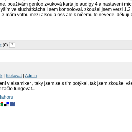
e. používám gentoo zvuková karta je audigy 4 a nastavení mic 
lyším ve sluchátkácha i sem kontroloval. zkoušel jsem verzi 1.2 i
1.3 mám volbu mezi alsou a oss ale k ničemu to nevede. děkuji
t
(0)
?
nk
|
Blokovat
|
Admin
ení v alsamixer , taky jsem se s tím potýkal, tak jsem zkoušel 
ezačlo fungovat...
Nahoru