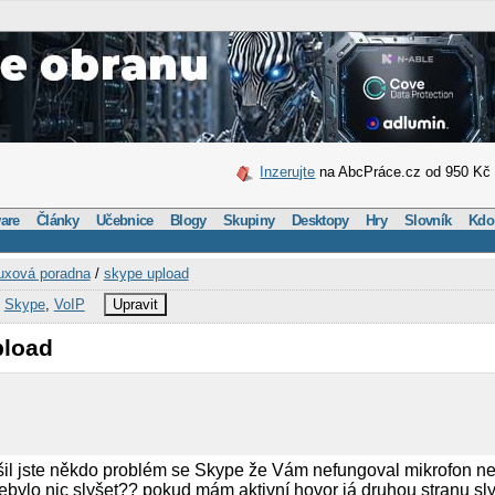
Inzerujte
na AbcPráce.cz od 950 Kč
are
Články
Učebnice
Blogy
Skupiny
Desktopy
Hry
Slovník
Kdo
uxová poradna
/
skype upload
,
Skype
,
VoIP
Upravit
pload
šil jste někdo problém se Skype že Vám nefungoval mikrofon ne
ebylo nic slyšet?? pokud mám aktivní hovor já druhou stranu sl