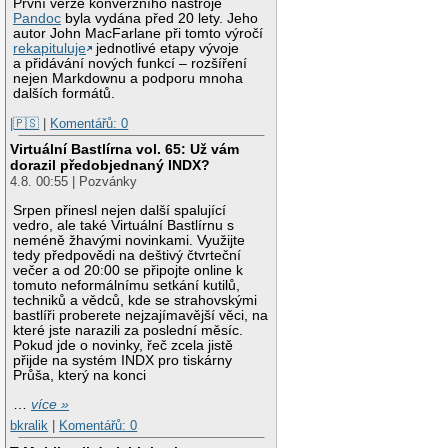
První verze konverzního nástroje
Pandoc
byla vydána před 20 lety. Jeho
autor John MacFarlane při tomto výročí
rekapituluje
jednotlivé etapy vývoje
a přidávání nových funkcí – rozšíření
nejen Markdownu a podporu mnoha
dalších formátů.
|🇵🇸
|
Komentářů: 0
Virtuální Bastlírna vol. 65: Už vám
dorazil předobjednaný INDX?
4.8. 00:55 | Pozvánky
Srpen přinesl nejen další spalující
vedro, ale také Virtuální Bastlírnu s
neméně žhavými novinkami. Využijte
tedy předpovědi na deštivý čtvrteční
večer a od 20:00 se připojte online k
tomuto neformálnímu setkání kutilů,
techniků a vědců, kde se strahovskými
bastlíři proberete nejzajímavější věci, na
které jste narazili za poslední měsíc.
Pokud jde o novinky, řeč zcela jistě
přijde na systém INDX pro tiskárny
Průša, který na konci
…
více »
bkralik
|
Komentářů: 0