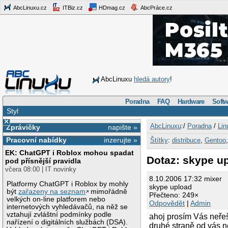
AbcLinuxu.cz
ITBiz.cz
HDmag.cz
AbcPráce.cz
AbcLinuxu
hledá autory
!
Poradna
FAQ
Hardware
Softw
Styl
×
AbcLinuxu
:/
Poradna
/
Lin
Zprávičky
napište »
Pracovní nabídky
inzerujte »
Štítky
:
distribuce
,
Gentoo
EK: ChatGPT i Roblox mohou spadat
Dotaz: skype u
pod přísnější pravidla
včera 08:00 | IT novinky
8.10.2006 17:32 mixer
Platformy ChatGPT i Roblox by mohly
skype upload
být
zařazeny na seznam
mimořádně
Přečteno: 249×
velkých on-line platforem nebo
Odpovědět
|
Admin
internetových vyhledávačů, na něž se
vztahují zvláštní podmínky podle
ahoj prosím Vás neře
nařízení o digitálních službách (DSA).
druhé straně od vás n