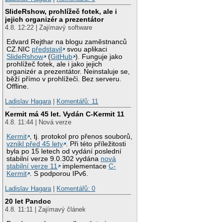
SlideRshow, prohlížeč fotek, ale i
jejich organizér a prezentátor
4.8. 12:22 | Zajímavý software
Edvard Rejthar na blogu zaměstnanců
CZ.NIC
představil
svou aplikaci
SlideRshow
(
GitHub
). Funguje jako
prohlížeč fotek, ale i jako jejich
organizér a prezentátor. Neinstaluje se,
běží přímo v prohlížeči. Bez serveru.
Offline.
Ladislav Hagara
|
Komentářů: 11
Kermit má 45 let. Vydán C-Kermit 11
4.8. 11:44 | Nová verze
Kermit
, tj. protokol pro přenos souborů,
vznikl před 45 lety
. Při této příležitosti
byla po 15 letech od vydání poslední
stabilní verze 9.0.302 vydána
nová
stabilní verze 11
implementace
C-
Kermit
. S podporou IPv6.
Ladislav Hagara
|
Komentářů: 0
20 let Pandoc
4.8. 11:11 | Zajímavý článek