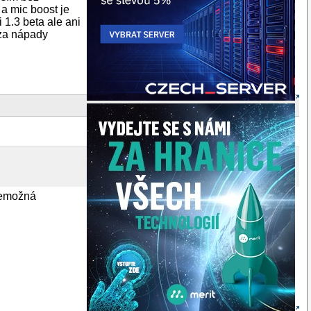
a mic boost je
 1.3 beta ale ani
 za nápady
všemožná