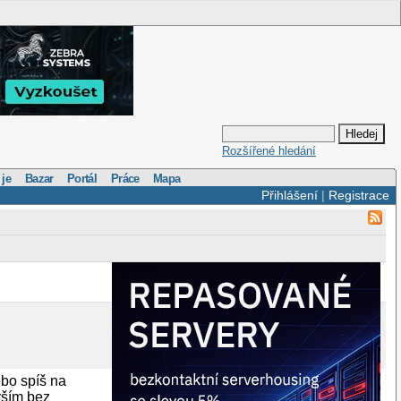
Rozšířené hledání
 je
Bazar
Portál
Práce
Mapa
Přihlášení
|
Registrace
bo spíš na
yším bez