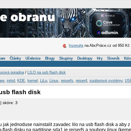
Inzerujte
na AbcPráce.cz od 950 Kč
are
Články
Učebnice
Blogy
Skupiny
Desktopy
Hry
Slovník
Kdo
uxová poradna
/
LILO na usb flash disk
are
,
initrd
,
KDE
,
kernel
,
LiLo
,
Linux
,
reiserfs
,
reiser4
,
souborové systémy
,
US
usb flash disk
| skóre: 3
 jak jednoduse nainstalit zavadec lilo na usb flash disk a aby z
-flash disku na partitisne sda1 je
reiserfs
a soubory
linux
(kerne