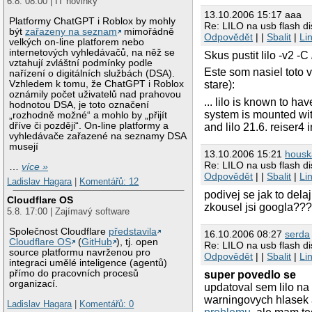
6.8. 08:00 | IT novinky
13.10.2006 15:17 aaa
Platformy ChatGPT i Roblox by mohly
Re: LILO na usb flash di
být
zařazeny na seznam
mimořádně
Odpovědět
| |
Sbalit
|
Li
velkých on-line platforem nebo
internetových vyhledávačů, na něž se
Skus pustit lilo -v2 -C
vztahují zvláštní podmínky podle
Este som nasiel toto v
nařízení o digitálních službách (DSA).
Vzhledem k tomu, že ChatGPT i Roblox
stare):
oznámily počet uživatelů nad prahovou
... lilo is known to ha
hodnotou DSA, je toto označení
system is mounted with
„rozhodně možné“ a mohlo by „přijít
dříve či později“. On-line platformy a
and lilo 21.6. reiser4 
vyhledávače zařazené na seznamy DSA
musejí
13.10.2006 15:21
housk
Re: LILO na usb flash di
…
více »
Odpovědět
| |
Sbalit
|
Li
Ladislav Hagara
|
Komentářů: 12
podivej se jak to dela
Cloudflare OS
zkousel jsi googla??
5.8. 17:00 | Zajímavý software
Společnost Cloudflare
představila
16.10.2006 08:27
serda
Cloudflare OS
(
GitHub
), tj. open
Re: LILO na usb flash di
source platformu navrženou pro
Odpovědět
| |
Sbalit
|
Li
integraci umělé inteligence (agentů)
přímo do pracovních procesů
super povedlo se
organizací.
updatoval sem lilo n
warningovych hlasek 
Ladislav Hagara
|
Komentářů: 0