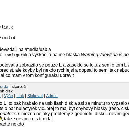
/linux
/initrd
ev/sda1 na /media/usb a
a vyskocila na me hlaska
Warning: /dev/sda is not 
C konfigurak
ootovat a zobrazilo se pouze
L
a zaseklo se to..uz sem o tom L 
du precist, ale kdyby byl nekdo rychlejsi a dopsal to sem, tak nebu
sal co mam v tom konfiguraku upravit
serda
| skóre: 3
sh disk
t
|
Výše
|
Link
|
Blokovat
|
Admin
ho
L
, to pak hrabalo na usb flash disk a asi za minutu to vypsalo
te o par nulactyrek vic..prej to maj byt chybovy hlasky (resp. ci
nenalezen.
mozna nejaky problemy z geometrii disku...nevim ge
, takze nevim co s tim dal..
radte nekdo