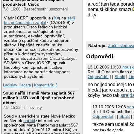
a
root
(ten teda porad
produktech Cisco
7.8. 16:00 | Bezpečnostní upozornění
nemusi-klidne smazu
diky
Vládní CERT upozorňuje (
𝕏
) na
sérii
bezpečnostních záplat
(CVSS 9.9) v
produktech Cisco řešících kritické
zranitelnosti umožňující obejití
autentizace, eskalaci oprávnění,
vzdálené spuštění kódu a odepření
služby. Úspěšné zneužití může
Nástroje:
Začni sledova
útočníkům umožnit získat neoprávněný
přístup k dotčeným systémům,
Odpovědi
kompromitovat zařízení Cisco Catalyst
SD-WAN a Cisco IOS XE, spustit
13.10.2006 10:39
housk
libovolný kód, zpřístupnit citlivé
Re: LILO na usb flash di
informace nebo narušit dostupnost
Odpovědět
| |
Sbalit
|
Li
postižených systémů.
no nejjednodusejc to u
Ladislav Hagara
|
Komentářů: 3
hledat jadro apod a pa
Soud nařídil firmě Meta zaplatit 567
kdyby neco tak
strejd
milionů USD kvůli újmě způsobené
dětem
13.10.2006 12:08
ser
7.8. 15:33 | IT novinky
Re: LILO na usb flash
Odpovědět
| |
Sbalit
|
Soud v americkém státě Nové Mexiko
ve čtvrtek
nařídil
internetové
takze sem udelal
ko
společnosti Meta Platforms zaplatit 567
milionů dolarů (téměř 12 miliard Kč) za
boot=/dev/sda