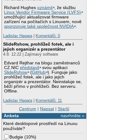
Richard Hughes
oznámil
, že službu
Linux Vendor Firmware Service (LVFS)
umožňující aktualizovat firmware
zařízení na počítačích s Linuxem, nově
sponzoruje také společnost NVIDIA
.
Ladislav Hagara
|
Komentářů: 0
SlideRshow, prohlížeč fotek, ale i
jejich organizér a prezentátor
4.8. 12:22 | Zajímavý software
Edvard Rejthar na blogu zaměstnanců
CZ.NIC
představil
svou aplikaci
SlideRshow
(
GitHub
). Funguje jako
prohlížeč fotek, ale i jako jejich
organizér a prezentátor. Neinstaluje se,
běží přímo v prohlížeči. Bez serveru.
Offline.
Ladislav Hagara
|
Komentářů: 11
Centrum
|
Napsat
|
Starší
Anketa
navrhněte »
Které desktopové prostředí na Linuxu
používáte?
Budgie
(
10%
)