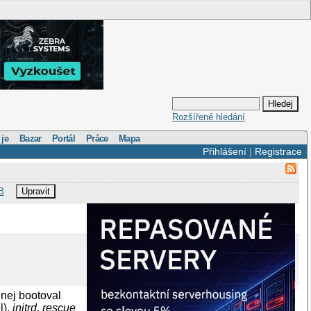
Rozšířené hledání
 je
Bazar
Portál
Práce
Mapa
Přihlášení
|
Registrace
B
Upravit
 nej bootoval
l),
initrd
,
rescue