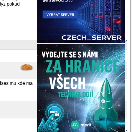
kdyz pokud
apises mu kde ma