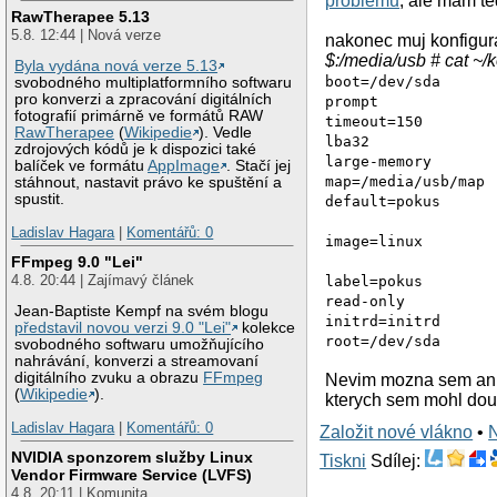
problemu
, ale mam te
RawTherapee 5.13
5.8. 12:44 | Nová verze
nakonec muj konfigura
$:/media/usb # cat ~/
Byla vydána nová verze 5.13
boot=/dev/sda
svobodného multiplatformního softwaru
pro konverzi a zpracování digitálních
prompt
fotografií primárně ve formátů RAW
timeout=150
RawTherapee
(
Wikipedie
). Vedle
lba32
zdrojových kódů je k dispozici také
large-memory
balíček ve formátu
AppImage
. Stačí jej
map=/media/usb/map
stáhnout, nastavit právo ke spuštění a
spustit.
default=pokus
Ladislav Hagara
|
Komentářů: 0
image=linux
FFmpeg 9.0 "Lei"
4.8. 20:44 | Zajímavý článek
label=pokus
read-only
Jean-Baptiste Kempf na svém blogu
initrd=initrd
představil novou verzi 9.0 "Lei"
kolekce
root=/dev/sda
svobodného softwaru umožňujícího
nahrávání, konverzi a streamovaní
digitálního zvuku a obrazu
FFmpeg
Nevim mozna sem ani n
(
Wikipedie
).
kterych sem mohl dou
Ladislav Hagara
|
Komentářů: 0
Založit nové vlákno
•
NVIDIA sponzorem služby Linux
Tiskni
Sdílej:
Vendor Firmware Service (LVFS)
4.8. 20:11 | Komunita