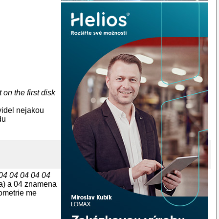
on the first disk
videl nejakou
du
04 04 04 04 04
sla) a 04 znamena
ometrie me