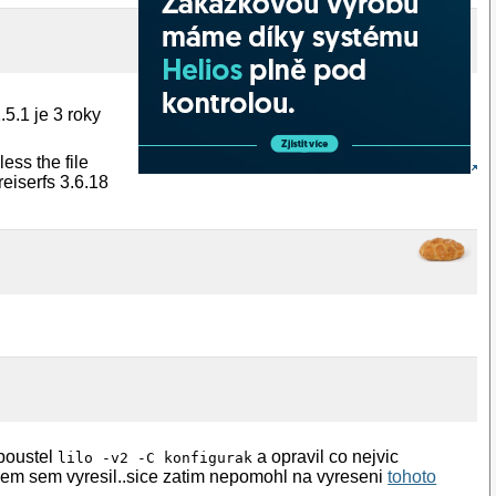
.5.1 je 3 roky
less the file
reiserfs 3.6.18
spoustel
a opravil co nejvic
lilo -v2 -C konfigurak
lem sem vyresil..sice zatim nepomohl na vyreseni
tohoto