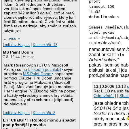
újmy, které její platformy působí mladým
promt
lidem. S přihlédnutím k dřívějšímu
timeout=150
verdiktu tak má společnost celkem
lba32
zaplatit 942 milionů dolarů, což je malý
default=pokus
zlomek jejího ročního výnosu, který loni
činil 60 miliard dolarů. Čtvrteční verdikt
firmě také nařizuje, aby změnila způsob,
images=/media/usb
jakým její
label=pokus
initrd=/media/usb
…
více »
root=/dev/sda1
Ladislav Hagara
|
Komentářů: 13
namountoval sem /d
MS Paint Doom
zadal prikaz
lilo -
7.8. 12:44 | Humor
Added pokus *
pokusil sem se nab
Mark Russinovich (CTO v Microsoft
Azure) se
na LinkedIn pochlubil
svým
diskusi, tak si ji j
projektem
MS Paint Doom
napsaným
proti..pripadne nap
pomocí Claude. Hru Doom umožňuje
hrát v programu Malování (Microsoft
13.10.2006 13:13
Paint). Malování funguje jako monitor.
Re: LILO na usb fla
Herní engine (ViZDoom) běží na pozadí
Odpovědět
| |
Sbali
a každý vykreslený snímek hry vkládá
automaticky přes schránku (clipboard)
jeste ohledne to
do Malování.
04 04 04 04
a jes
Ladislav Hagara
|
Komentářů: 3
Sektor na disku 
nikdy moc nesla
EK: ChatGPT i Roblox mohou spadat
prosim prosim po
pod přísnější pravidla