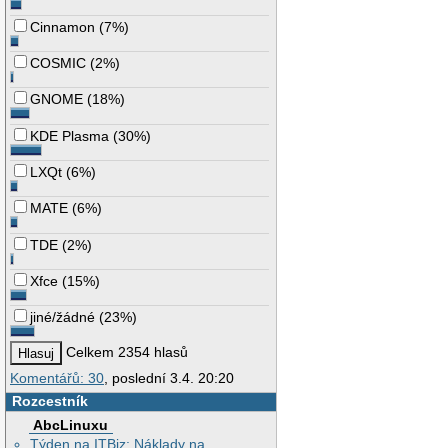
Cinnamon
(
7%
)
COSMIC
(
2%
)
GNOME
(
18%
)
KDE Plasma
(
30%
)
LXQt
(
6%
)
MATE
(
6%
)
TDE
(
2%
)
Xfce
(
15%
)
jiné/žádné
(
23%
)
Celkem 2354 hlasů
Komentářů: 30
, poslední 3.4. 20:20
Rozcestník
AbcLinuxu
Týden na ITBiz: Náklady na