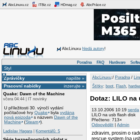
AbcLinuxu.cz
ITBiz.cz
HDmag.cz
AbcPráce.cz
AbcLinuxu
hledá autory
!
Poradna
FAQ
Hardware
Softw
Styl
×
AbcLinuxu
:/
Poradna
/
Lin
Zprávičky
napište »
Pracovní nabídky
inzerujte »
Štítky
:
boot
,
Flash
,
hardw
Quake: Dawn of the Machine
Dotaz: LILO na 
včera 04:44 | IT novinky
U příležitosti 30. výročí vydání
13.10.2006 10:19
serda
počítačové hry
Quake
byla
vydána
LILO na usb flash disk
nová epizoda
s názvem
Dawn of the
Přečteno: 713×
Machine
(
Steam
).
Odpovědět
|
Admin
Ladislav Hagara
|
Komentářů: 5
zdravim, prosim o radu
rescue system (na usb
Série bezpečnostních záplat v