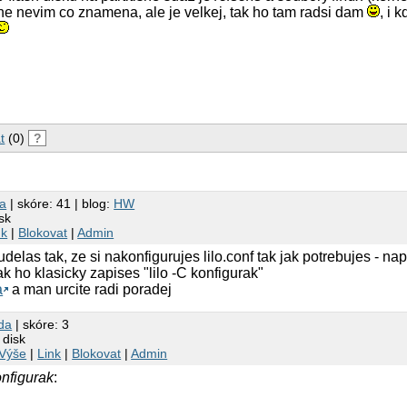
ne nevim co znamena, ale je velkej, tak ho tam radsi dam
, i 
t
(0)
?
a
| skóre: 41 | blog:
HW
sk
nk
|
Blokovat
|
Admin
delas tak, ze si nakonfigurujes lilo.conf tak jak potrebujes - n
k ho klasicky zapises "lilo -C konfigurak"
a
a man urcite radi poradej
da
| skóre: 3
 disk
Výše
|
Link
|
Blokovat
|
Admin
nfigurak
: