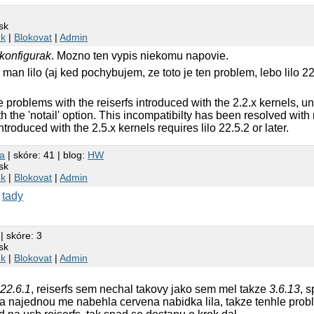
sk
nk
|
Blokovat
|
Admin
konfigurak
. Mozno ten vypis niekomu napovie.
 man lilo (aj ked pochybujem, ze toto je ten problem, lebo lilo 22
ve problems with the reiserfs introduced with the 2.2.x kernels, un
 the 'notail' option. This incompatibilty has been resolved with 
introduced with the 2.5.x kernels requires lilo 22.5.2 or later.
a
| skóre: 41 | blog:
HW
sk
nk
|
Blokovat
|
Admin
j
tady
?
| skóre: 3
sk
nk
|
Blokovat
|
Admin
a
22.6.1
, reiserfs sem nechal takovy jako sem mel takze
3.6.13
, 
a najednou me nabehla cervena nabidka lila, takze tenhle prob