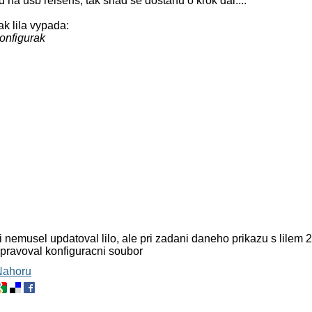
d na usb reiserfs, tak snad se dostanu o krok dal....
k lila vypada:
konfigurak
emusel updatoval lilo, ale pri zadani daneho prikazu s lilem 
pravoval konfiguracni soubor
Nahoru