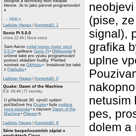
stoupne a technický dluh naopak
neobjevi
klesne. Je to jako párové programování
s
(pise, ze
…
více »
Ladislav Hagara
|
Komentářů: 1
signal), 
Sonic Pi 5.0.0
včera 12:44 | Nová verze
grafika 
Sam Aaron
vydal novou major verzi
5.0.0
aplikace
Sonic Pi
(
Wikipedie
)
určené také pro výuku programování
uplne vp
pomocí skládání hudby. Přehled
novinek na
GitHubu
. Instalovat lze také
Pouziva
z
Flathubu
.
Ladislav Hagara
|
Komentářů: 0
nakopnou
Quake: Dawn of the Machine
8.8. 04:44 | IT novinky
netusim 
U příležitosti 30. výročí vydání
počítačové hry
Quake
byla
vydána
nová epizoda
s názvem
Dawn of the
pes, pro
Machine
(
Steam
).
Ladislav Hagara
|
Komentářů: 8
dolem a 
Série bezpečnostních záplat v
produktech Cisco