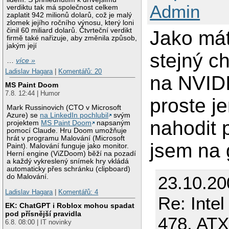
Admin
verdiktu tak má společnost celkem
zaplatit 942 milionů dolarů, což je malý
zlomek jejího ročního výnosu, který loni
činil 60 miliard dolarů. Čtvrteční verdikt
Jako mát
firmě také nařizuje, aby změnila způsob,
jakým její
stejný c
…
více »
Ladislav Hagara
|
Komentářů: 20
na NVIDI
MS Paint Doom
7.8. 12:44 | Humor
proste j
Mark Russinovich (CTO v Microsoft
Azure) se
na LinkedIn pochlubil
svým
nahodit 
projektem
MS Paint Doom
napsaným
pomocí Claude. Hru Doom umožňuje
hrát v programu Malování (Microsoft
jsem na 
Paint). Malování funguje jako monitor.
Herní engine (ViZDoom) běží na pozadí
a každý vykreslený snímek hry vkládá
automaticky přes schránku (clipboard)
23.10.20
do Malování.
Ladislav Hagara
|
Komentářů: 4
Re: Inte
EK: ChatGPT i Roblox mohou spadat
pod přísnější pravidla
478, AT
6.8. 08:00 | IT novinky