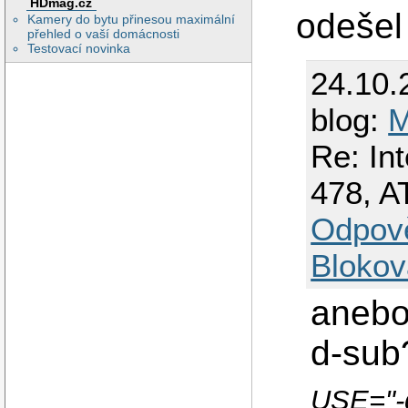
HDmag.cz
odešel
Kamery do bytu přinesou maximální
přehled o vaší domácnosti
Testovací novinka
24.10.
blog:
M
Re: In
478, 
Odpov
Blokov
anebo 
d-sub
USE="-g