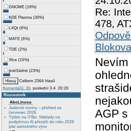
24.10.2
GNOME
(
18%
)
Re: Int
KDE Plasma
(
30%
)
478, A
LXQt
(
6%
)
Odpově
MATE
(
6%
)
Blokova
TDE
(
2%
)
Nevím 
Xfce
(
15%
)
jiné/žádné
(
23%
)
ohledn
Celkem 2364 hlasů
straši
Komentářů: 30
, poslední 3.4. 20:20
Rozcestník
nejako
AbcLinuxu
Jaderné noviny – přehled za
AGP s 
červenec 2026
Týden na ITBiz: Náklady na
podpůrnou AI převýší do roku 2028
monito
plat samotného vývo