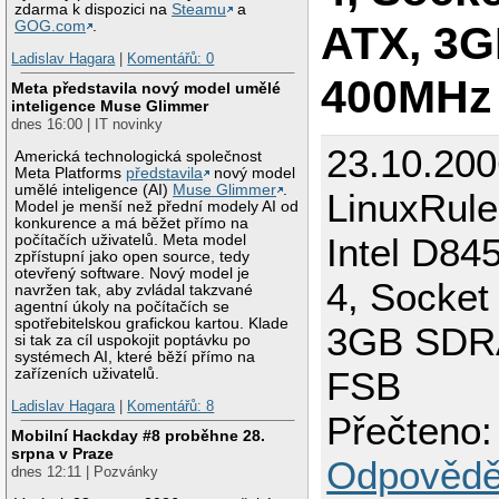
zdarma k dispozici na
Steamu
a
ATX, 3
GOG.com
.
Ladislav Hagara
|
Komentářů: 0
400MHz
Meta představila nový model umělé
inteligence Muse Glimmer
dnes 16:00 | IT novinky
23.10.200
Americká technologická společnost
Meta Platforms
představila
nový model
umělé inteligence (AI)
Muse Glimmer
.
LinuxRule
Model je menší než přední modely AI od
konkurence a má běžet přímo na
Intel D8
počítačích uživatelů. Meta model
zpřístupní jako open source, tedy
otevřený software. Nový model je
4, Socket
navržen tak, aby zvládal takzvané
agentní úkoly na počítačích se
spotřebitelskou grafickou kartou. Klade
3GB SDR
si tak za cíl uspokojit poptávku po
systémech AI, které běží přímo na
FSB
zařízeních uživatelů.
Ladislav Hagara
|
Komentářů: 8
Přečteno:
Mobilní Hackday #8 proběhne 28.
srpna v Praze
Odpovědě
dnes 12:11 | Pozvánky