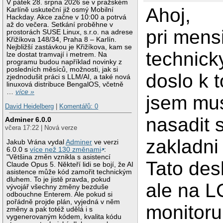
V pátek 28. srpna 2026 se v pražském
Ahoj,
Karlíně uskuteční již osmý Mobilní
Hackday. Akce začne v 10:00 a potrvá
až do večera. Setkání proběhne v
pri mens
prostorách SUSE Linux, s.r.o. na adrese
Křižíkova 148/34, Praha 8 – Karlín.
Nejbližší zastávkou je Křižíkova, kam se
technick
lze dostat tramvají i metrem. Na
programu budou například novinky z
posledních měsíců, možnosti, jak si
doslo k 
zjednodušit práci s LLM/AI, a také nová
linuxová distribuce BengalOS, včetně
…
více »
jsem mu
David Heidelberg
|
Komentářů: 0
nasadit s
Adminer 6.0.0
včera 17:22 | Nová verze
zakladni
Jakub Vrána vydal
Adminer
ve verzi
6.0.0 s
více než 130 změnami
:
"Většina změn vznikla s asistencí
Tato des
Claude Opus 5. Někteří lidi se bojí, že AI
asistence může kód zamořit technickým
dluhem. To je jistě pravda, pokud
ale na 
vývojář všechny změny bezduše
odbouchne Enterem. Ale pokud si
pořádně projde plán, vyjedná v něm
monitoru
změny a pak totéž udělá i s
vygenerovaným kódem, kvalita kódu