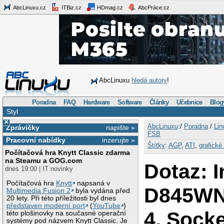
AbcLinuxu.cz
ITBiz.cz
HDmag.cz
AbcPráce.cz
AbcLinuxu
hledá autory
!
Poradna
FAQ
Hardware
Software
Články
Učebnice
Blog
Styl
×
AbcLinuxu
:/
Poradna
/
Lin
Zprávičky
napište »
FSB
Pracovní nabídky
inzerujte »
Štítky
:
AGP
,
ATI
,
grafické 
Počítačová hra Knytt Classic zdarma
na Steamu a GOG.com
Dotaz: I
dnes 19:00 | IT novinky
Počítačová hra
Knytt
napsaná v
D845WN
Multimedia Fusion 2
byla vydána před
20 lety. Při této příležitosti byl dnes
představen moderní port
(
YouTube
)
4, Socke
této plošinovky na současné operační
systémy pod názvem Knytt Classic. Je