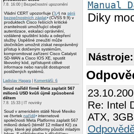
Manual D
7.8. 16:00 | Bezpečnostní upozornění
Diky moc
Vládní CERT upozorňuje (
𝕏
) na
sérii
bezpečnostních záplat
(CVSS 9.9) v
produktech Cisco řešících kritické
zranitelnosti umožňující obejití
autentizace, eskalaci oprávnění,
vzdálené spuštění kódu a odepření
služby. Úspěšné zneužití může
útočníkům umožnit získat neoprávněný
přístup k dotčeným systémům,
Nástroje:
kompromitovat zařízení Cisco Catalyst
SD-WAN a Cisco IOS XE, spustit
libovolný kód, zpřístupnit citlivé
informace nebo narušit dostupnost
Odpově
postižených systémů.
Ladislav Hagara
|
Komentářů: 6
Soud nařídil firmě Meta zaplatit 567
23.10.200
milionů USD kvůli újmě způsobené
dětem
Re: Intel
7.8. 15:33 | IT novinky
Soud v americkém státě Nové Mexiko
ATX, 3G
ve čtvrtek
nařídil
internetové
společnosti Meta Platforms zaplatit 567
milionů dolarů (téměř 12 miliard Kč) za
Odpovědě
újmy, které její platformy působí mladým
lidem. S přihlédnutím k dřívějšímu