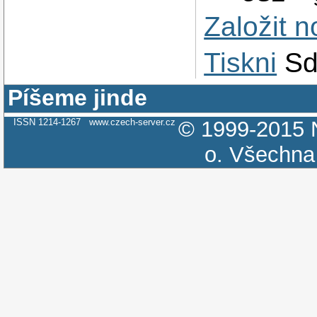
Založit 
Tiskni
Sd
Píšeme jinde
ISSN 1214-1267
www.czech-server.cz
© 1999-2015
o.
Všechna 