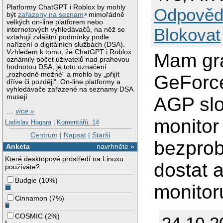
Platformy ChatGPT i Roblox by mohly
Odpověd
být
zařazeny na seznam
mimořádně
velkých on-line platforem nebo
Blokovat
internetových vyhledávačů, na něž se
vztahují zvláštní podmínky podle
nařízení o digitálních službách (DSA).
Vzhledem k tomu, že ChatGPT i Roblox
Mam gra
oznámily počet uživatelů nad prahovou
hodnotou DSA, je toto označení
„rozhodně možné“ a mohlo by „přijít
GeForc
dříve či později“. On-line platformy a
vyhledávače zařazené na seznamy DSA
musejí
AGP slo
…
více »
monitor
Ladislav Hagara
|
Komentářů: 14
Centrum
|
Napsat
|
Starší
bezprob
Anketa
navrhněte »
Které desktopové prostředí na Linuxu
dostat 
používáte?
Budgie
(
10%
)
monitoru
Cinnamon
(
7%
)
COSMIC
(
2%
)