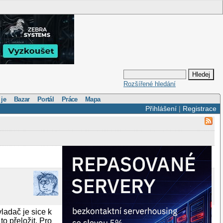
Rozšířené hledání
 je
Bazar
Portál
Práce
Mapa
Přihlášení
|
Registrace
adač je sice k
o přeložit. Pro