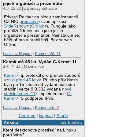
jejich organizér a prezentátor
4.8. 12:22 | Zajímavý software
Edvard Rejthar na blogu zaměstnanců
CZ.NIC
představil
svou aplikaci
SlideRshow
(
GitHub
). Funguje jako
prohlížeč fotek, ale i jako jejich
organizér a prezentátor. Neinstaluje se,
běží přímo v prohlížeči. Bez serveru.
Offline.
Ladislav Hagara
|
Komentářů: 11
Kermit má 45 let. Vydán C-Kermit 11
4.8. 11:44 | Nová verze
Kermit
, tj. protokol pro přenos souborů,
vznikl před 45 lety
. Při této příležitosti
byla po 15 letech od vydání poslední
stabilní verze 9.0.302 vydána
nová
stabilní verze 11
implementace
C-
Kermit
. S podporou IPv6.
Ladislav Hagara
|
Komentářů: 0
Centrum
|
Napsat
|
Starší
Anketa
navrhněte »
Které desktopové prostředí na Linuxu
používáte?