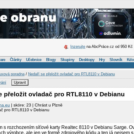
Inzerujte
na AbcPráce.cz od 950 Kč
are
Články
Učebnice
Blogy
Skupiny
Desktopy
Hry
Slovník
Kdo
uxová poradna
/
Nedaří se přeložit ovladač pro RTL8110 v Debianu
vání
Upravit
e přeložit ovladač pro RTL8110 v Debianu
ha.eu
| skóre: 23 | Chrást u Plzně
dač pro RTL8110 v Debianu
 s rozchozením síťové karty Realtec 8110 v Debianu Sarge. Ovl
ch výrobce, ale jen ve formě zdrojového kódu a ten já nejsem s t