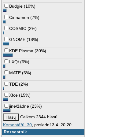
Budgie
(
10%
)
Cinnamon
(
7%
)
COSMIC
(
2%
)
GNOME
(
18%
)
KDE Plasma
(
30%
)
LXQt
(
6%
)
MATE
(
6%
)
TDE
(
2%
)
Xfce
(
15%
)
jiné/žádné
(
23%
)
Celkem 2344 hlasů
Komentářů: 30
, poslední 3.4. 20:20
Rozcestník