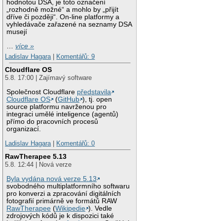
hodnotou DSA, je toto označení
„rozhodně možné“ a mohlo by „přijít
dříve či později“. On-line platformy a
vyhledávače zařazené na seznamy DSA
musejí
…
více »
Ladislav Hagara
|
Komentářů: 9
Cloudflare OS
5.8. 17:00 | Zajímavý software
Společnost Cloudflare
představila
Cloudflare OS
(
GitHub
), tj. open
source platformu navrženou pro
integraci umělé inteligence (agentů)
přímo do pracovních procesů
organizací.
Ladislav Hagara
|
Komentářů: 0
RawTherapee 5.13
5.8. 12:44 | Nová verze
Byla vydána nová verze 5.13
svobodného multiplatformního softwaru
pro konverzi a zpracování digitálních
fotografií primárně ve formátů RAW
RawTherapee
(
Wikipedie
). Vedle
zdrojových kódů je k dispozici také