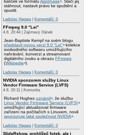
balíček ve formátu
AppImage
. Stačí jej
stáhnout, nastavit právo ke spuštění a
spustit.
Ladislav Hagara
|
Komentářů: 0
FFmpeg 9.0 "Lei"
4.8. 20:44 | Zajímavý článek
Jean-Baptiste Kempf na svém blogu
představil novou verzi 9.0 "Lei"
kolekce
svobodného softwaru umožňujícího
nahrávání, konverzi a streamovaní
digitálního zvuku a obrazu
FFmpeg
(
Wikipedie
).
Ladislav Hagara
|
Komentářů: 0
NVIDIA sponzorem služby Linux
Vendor Firmware Service (LVFS)
4.8. 20:11 | Komunita
Richard Hughes
oznámil
, že službu
Linux Vendor Firmware Service (LVFS)
umožňující aktualizovat firmware
zařízení na počítačích s Linuxem, nově
sponzoruje také společnost NVIDIA
.
Ladislav Hagara
|
Komentářů: 0
SlideRshow, prohlížeč fotek, ale i