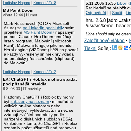
Ladislav Hagara
|
Komentářů: 8
5.11.2006 15:36
Libor K
Re: Nedaří se přeložit 
MS Paint Doom
Odpovědět
| |
Sbalit
|
Li
včera 12:44 | Humor
hm...2.6.8 jadro ...ta
Mark Russinovich (CTO v Microsoft
/usr/src/kernel-heade
Azure) se
na LinkedIn pochlubil
svým
projektem
MS Paint Doom
napsaným
Urine should only be green
pomocí Claude. Hru Doom umožňuje
Založit nové vlákno
•
hrát v programu Malování (Microsoft
Paint). Malování funguje jako monitor.
Tiskni
Sdílej:
Herní engine (ViZDoom) běží na pozadí
a každý vykreslený snímek hry vkládá
automaticky přes schránku (clipboard)
do Malování.
Ladislav Hagara
|
Komentářů: 2
EK: ChatGPT i Roblox mohou spadat
pod přísnější pravidla
6.8. 08:00 | IT novinky
Platformy ChatGPT i Roblox by mohly
být
zařazeny na seznam
mimořádně
velkých on-line platforem nebo
internetových vyhledávačů, na něž se
vztahují zvláštní podmínky podle
nařízení o digitálních službách (DSA).
Vzhledem k tomu, že ChatGPT i Roblox
oznámily počet uživatelů nad prahovou