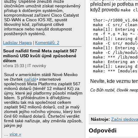
služby. Úspěšné zneužití může
přeložení je potřeba 
útočníkům umožnit získat neoprávněný
když provedu
make c
přístup k dotčeným systémům,
kompromitovat zařízení Cisco Catalyst
SD-WAN a Cisco IOS XE, spustit
thor:~/r1000_v1.04
libovolný kód, zpřístupnit citlivé
make -C src/ clean

informace nebo narušit dostupnost
make[1]: Entering 
postižených systémů.
rm -f *.o *.ko *~ 
make[1]: Leaving d
Ladislav Hagara
|
Komentářů: 2
make -C src/ module
make[1]: Entering 
Soud nařídil firmě Meta zaplatit 567
make -C /lib/modul
milionů USD kvůli újmě způsobené
make: *** /lib/mod
dětem
make: Entering an 
včera 15:33 | IT novinky
make[1]: Leaving d
make: *** [modules
Soud v americkém státě Nové Mexiko
ve čtvrtek
nařídil
internetové
Nevíte, kde vezmu te
společnosti Meta Platforms zaplatit 567
milionů dolarů (téměř 12 miliard Kč) za
Co Bůh rozbil, člověk neop
újmy, které její platformy působí mladým
lidem. S přihlédnutím k dřívějšímu
verdiktu tak má společnost celkem
zaplatit 942 milionů dolarů, což je malý
zlomek jejího ročního výnosu, který loni
činil 60 miliard dolarů. Čtvrteční verdikt
Nástroje:
Začni sledova
firmě také nařizuje, aby změnila způsob,
jakým její
Odpovědi
…
více »