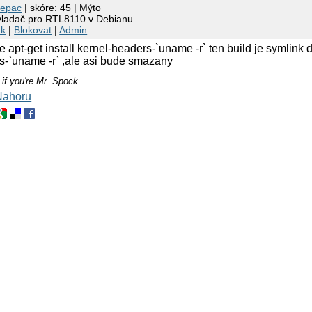
lepac
| skóre: 45 | Mýto
ovladač pro RTL8110 v Debianu
nk
|
Blokovat
|
Admin
kze apt-get install kernel-headers-`uname -r` ten build je symlink 
rs-`uname -r` ,ale asi bude smazany
 if you're Mr. Spock.
Nahoru