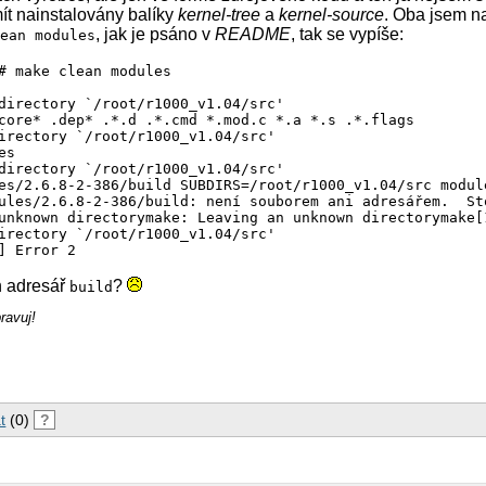
mít nainstalovány balíky
kernel-tree
a
kernel-source
. Oba jsem na
, jak je psáno v
README
, tak se vypíše:
lean modules
# make clean modules

directory `/root/r1000_v1.04/src'

core* .dep* .*.d .*.cmd *.mod.c *.a *.s .*.flags

irectory `/root/r1000_v1.04/src'

s

directory `/root/r1000_v1.04/src'

es/2.6.8-2-386/build SUBDIRS=/root/r1000_v1.04/src module
ules/2.6.8-2-386/build: není souborem ani adresářem.  Sto
unknown directorymake: Leaving an unknown directorymake[
irectory `/root/r1000_v1.04/src'

] Error 2
n adresář
?
build
ravuj!
t
(0)
?