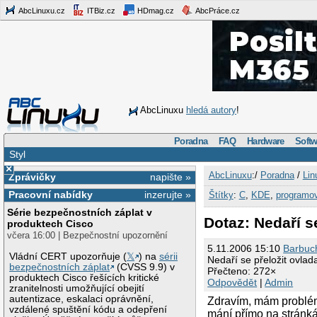
AbcLinuxu.cz
ITBiz.cz
HDmag.cz
AbcPráce.cz
AbcLinuxu
hledá autory
!
Poradna
FAQ
Hardware
Softw
Styl
×
AbcLinuxu
:/
Poradna
/
Lin
Zprávičky
napište »
Pracovní nabídky
inzerujte »
Štítky
:
C
,
KDE
,
programo
Série bezpečnostních záplat v
Dotaz: Nedaří s
produktech Cisco
včera 16:00 | Bezpečnostní upozornění
5.11.2006 15:10
Barbuc
Vládní CERT upozorňuje (
𝕏
) na
sérii
Nedaří se přeložit ovla
bezpečnostních záplat
(CVSS 9.9) v
Přečteno: 272×
produktech Cisco řešících kritické
Odpovědět
|
Admin
zranitelnosti umožňující obejití
autentizace, eskalaci oprávnění,
Zdravím, mám problém
vzdálené spuštění kódu a odepření
mání přímo na stránká