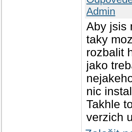
Admin
Aby jsis 
taky mozn
rozbalit
jako treb
nejakeho
nic insta
Takhle t
verzich u