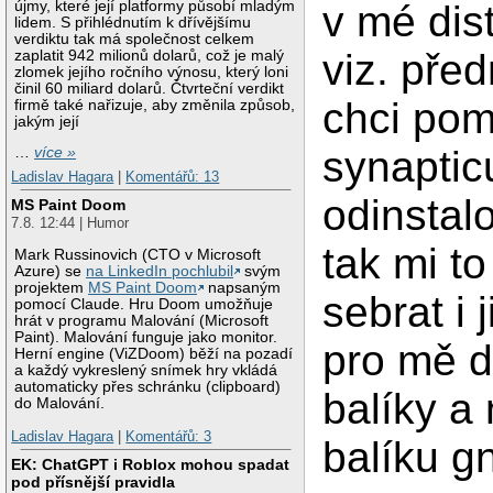
újmy, které její platformy působí mladým
v mé dist
lidem. S přihlédnutím k dřívějšímu
verdiktu tak má společnost celkem
viz. pře
zaplatit 942 milionů dolarů, což je malý
zlomek jejího ročního výnosu, který loni
činil 60 miliard dolarů. Čtvrteční verdikt
chci pom
firmě také nařizuje, aby změnila způsob,
jakým její
synaptic
…
více »
Ladislav Hagara
|
Komentářů: 13
odinstalo
MS Paint Doom
7.8. 12:44 | Humor
tak mi t
Mark Russinovich (CTO v Microsoft
Azure) se
na LinkedIn pochlubil
svým
projektem
MS Paint Doom
napsaným
sebrat i 
pomocí Claude. Hru Doom umožňuje
hrát v programu Malování (Microsoft
Paint). Malování funguje jako monitor.
pro mě d
Herní engine (ViZDoom) běží na pozadí
a každý vykreslený snímek hry vkládá
automaticky přes schránku (clipboard)
balíky a
do Malování.
Ladislav Hagara
|
Komentářů: 3
balíku g
EK: ChatGPT i Roblox mohou spadat
pod přísnější pravidla