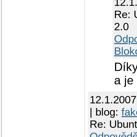
12.1
Re: U
2.0
Odp
Blok
Díky
a je
12.1.200
| blog:
fak
Re: Ubuntu
Odpovědě