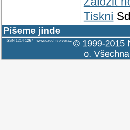
Založit 
Tiskni
Sd
Píšeme jinde
ISSN 1214-1267
www.czech-server.cz
© 1999-2015
o.
Všechna 