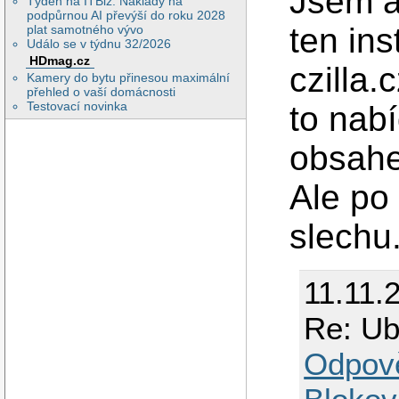
Jsem as
Týden na ITBiz: Náklady na
podpůrnou AI převýší do roku 2028
ten ins
plat samotného vývo
Událo se v týdnu 32/2026
HDmag.cz
czilla.
Kamery do bytu přinesou maximální
přehled o vaší domácnosti
Testovací novinka
to nabí
obsahe
Ale po 
slechu
11.11.
Re: Ubu
Odpov