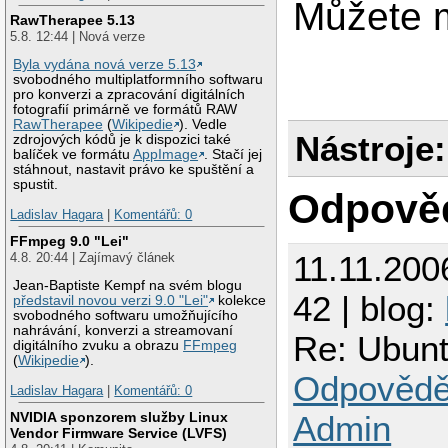
Můžete 
RawTherapee 5.13
5.8. 12:44 | Nová verze
Byla vydána nová verze 5.13
svobodného multiplatformního softwaru
pro konverzi a zpracování digitálních
fotografií primárně ve formátů RAW
RawTherapee
(
Wikipedie
). Vedle
Nástroje:
zdrojových kódů je k dispozici také
balíček ve formátu
AppImage
. Stačí jej
stáhnout, nastavit právo ke spuštění a
spustit.
Odpově
Ladislav Hagara
|
Komentářů: 0
FFmpeg 9.0 "Lei"
11.11.200
4.8. 20:44 | Zajímavý článek
Jean-Baptiste Kempf na svém blogu
42 | blog:
představil novou verzi 9.0 "Lei"
kolekce
svobodného softwaru umožňujícího
nahrávání, konverzi a streamovaní
Re: Ubuntu
digitálního zvuku a obrazu
FFmpeg
(
Wikipedie
).
Odpovědě
Ladislav Hagara
|
Komentářů: 0
NVIDIA sponzorem služby Linux
Admin
Vendor Firmware Service (LVFS)