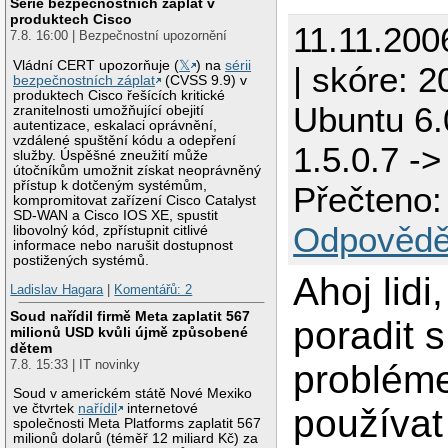
Série bezpečnostních záplat v
produktech Cisco
11.11.200
7.8. 16:00 | Bezpečnostní upozornění
Vládní CERT upozorňuje (
𝕏
) na
sérii
| skóre: 2
bezpečnostních záplat
(CVSS 9.9) v
produktech Cisco řešících kritické
Ubuntu 6.0
zranitelnosti umožňující obejití
autentizace, eskalaci oprávnění,
vzdálené spuštění kódu a odepření
1.5.0.7 ->
služby. Úspěšné zneužití může
útočníkům umožnit získat neoprávněný
přístup k dotčeným systémům,
Přečteno:
kompromitovat zařízení Cisco Catalyst
SD-WAN a Cisco IOS XE, spustit
Odpovědě
libovolný kód, zpřístupnit citlivé
informace nebo narušit dostupnost
postižených systémů.
Ahoj lidi
Ladislav Hagara
|
Komentářů: 2
Soud nařídil firmě Meta zaplatit 567
poradit s
milionů USD kvůli újmě způsobené
dětem
7.8. 15:33 | IT novinky
probléme
Soud v americkém státě Nové Mexiko
ve čtvrtek
nařídil
internetové
používat 
společnosti Meta Platforms zaplatit 567
milionů dolarů (téměř 12 miliard Kč) za