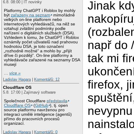
Jinak kd
6.8. 08:00 | IT novinky
Platformy ChatGPT i Roblox by mohly
nakopíru
být
zařazeny na seznam
mimořádně
velkých on-line platforem nebo
internetových vyhledávačů, na něž se
(rozbale
vztahují zvláštní podmínky podle
nařízení o digitálních službách (DSA).
Vzhledem k tomu, že ChatGPT i Roblox
např do /
oznámily počet uživatelů nad prahovou
hodnotou DSA, je toto označení
„rozhodně možné“ a mohlo by „přijít
tak mi fi
dříve či později“. On-line platformy a
vyhledávače zařazené na seznamy DSA
musejí
ukončení
…
více »
Ladislav Hagara
|
Komentářů: 12
firefox, 
Cloudflare OS
5.8. 17:00 | Zajímavý software
spuštění
Společnost Cloudflare
představila
Cloudflare OS
(
GitHub
), tj. open
nevypnu j
source platformu navrženou pro
integraci umělé inteligence (agentů)
přímo do pracovních procesů
nainstalo
organizací.
Ladislav Hagara
|
Komentářů: 0