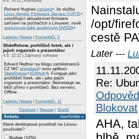
4.8. 20:11 | Komunita
Nainstal
Richard Hughes
oznámil
, že službu
Linux Vendor Firmware Service (LVFS)
umožňující aktualizovat firmware
/opt/fire
zařízení na počítačích s Linuxem, nově
sponzoruje také společnost NVIDIA
.
cestě PA
Ladislav Hagara
|
Komentářů: 0
SlideRshow, prohlížeč fotek, ale i
jejich organizér a prezentátor
Later ---
Lu
4.8. 12:22 | Zajímavý software
Edvard Rejthar na blogu zaměstnanců
11.11.20
CZ.NIC
představil
svou aplikaci
SlideRshow
(
GitHub
). Funguje jako
prohlížeč fotek, ale i jako jejich
Re: Ubunt
organizér a prezentátor. Neinstaluje se,
běží přímo v prohlížeči. Bez serveru.
Odpověd
Offline.
Ladislav Hagara
|
Komentářů: 11
Blokovat
Centrum
|
Napsat
|
Starší
Anketa
navrhněte »
AHA, tak
Které desktopové prostředí na Linuxu
používáte?
blbě, m
Budgie
(
10%
)