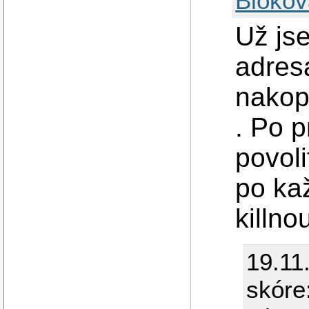
Blokov
Už jse
adresá
nakop
. Po 
povol
po ka
killnou
19.11
skóre