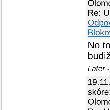
Olom
Re: Ub
Odpo
Bloko
No to
budi
Later 
19.11
skóre
Olom