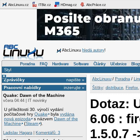
AbcLinuxu.cz
ITBiz.cz
HDmag.cz
AbcPráce.cz
AbcLinuxu
hledá autory
!
Poradna
FAQ
Hardware
Software
Články
Učebnice
Blog
Styl
×
AbcLinuxu
:/
Poradna
/
Lin
Zprávičky
napište »
Pracovní nabídky
inzerujte »
Štítky
:
distribuce
,
Firefox
Quake: Dawn of the Machine
Dotaz: 
včera 04:44 | IT novinky
U příležitosti 30. výročí vydání
6.06 : fi
počítačové hry
Quake
byla
vydána
nová epizoda
s názvem
Dawn of the
Machine
(
Steam
).
1.5.0.7 -
Ladislav Hagara
|
Komentářů: 3