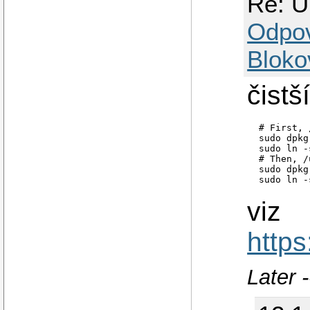
Re: Ub
Odpo
Bloko
čistš
 # First, 
 sudo dpkg
 sudo ln -
 # Then, /
 sudo dpkg
 sudo ln -
viz
http
Later 