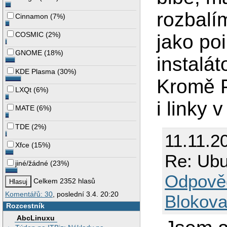
rozbalí
Cinnamon
(
7%
)
COSMIC
(
2%
)
jako poi
GNOME
(
18%
)
instalát
KDE Plasma
(
30%
)
Kromě P
LXQt
(
6%
)
i linky v
MATE
(
6%
)
TDE
(
2%
)
11.11.2
Xfce
(
15%
)
Re: Ubun
jiné/žádné
(
23%
)
Odpově
Celkem 2352 hlasů
Komentářů: 30
, poslední 3.4. 20:20
Blokova
Rozcestník
AbcLinuxu