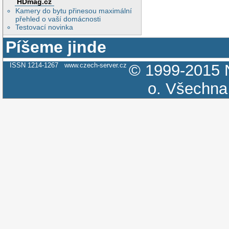
HDmag.cz
Kamery do bytu přinesou maximální
přehled o vaší domácnosti
Testovací novinka
Píšeme jinde
ISSN 1214-1267
www.czech-server.cz
© 1999-2015
o.
Všechna 