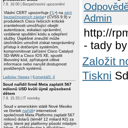
Odpovědě
7.8. 16:00 | Bezpečnostní upozornění
Vládní CERT upozorňuje (
𝕏
) na
sérii
Admin
bezpečnostních záplat
(CVSS 9.9) v
produktech Cisco řešících kritické
zranitelnosti umožňující obejití
http://r
autentizace, eskalaci oprávnění,
vzdálené spuštění kódu a odepření
služby. Úspěšné zneužití může
- tady by
útočníkům umožnit získat neoprávněný
přístup k dotčeným systémům,
kompromitovat zařízení Cisco Catalyst
SD-WAN a Cisco IOS XE, spustit
Založit 
libovolný kód, zpřístupnit citlivé
informace nebo narušit dostupnost
postižených systémů.
Tiskni
Sd
Ladislav Hagara
|
Komentářů: 6
Soud nařídil firmě Meta zaplatit 567
milionů USD kvůli újmě způsobené
dětem
7.8. 15:33 | IT novinky
Soud v americkém státě Nové Mexiko
ve čtvrtek
nařídil
internetové
společnosti Meta Platforms zaplatit 567
milionů dolarů (téměř 12 miliard Kč) za
újmy, které její platformy působí mladým
lidem. S přihlédnutím k dřívějšímu