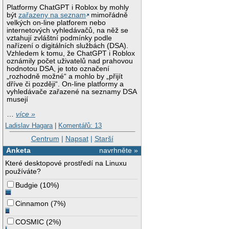
Platformy ChatGPT i Roblox by mohly
být
zařazeny na seznam
mimořádně
velkých on-line platforem nebo
internetových vyhledávačů, na něž se
vztahují zvláštní podmínky podle
nařízení o digitálních službách (DSA).
Vzhledem k tomu, že ChatGPT i Roblox
oznámily počet uživatelů nad prahovou
hodnotou DSA, je toto označení
„rozhodně možné“ a mohlo by „přijít
dříve či později“. On-line platformy a
vyhledávače zařazené na seznamy DSA
musejí
…
více »
Ladislav Hagara
|
Komentářů: 13
Centrum
|
Napsat
|
Starší
Anketa
navrhněte »
Které desktopové prostředí na Linuxu
používáte?
Budgie
(
10%
)
Cinnamon
(
7%
)
COSMIC
(
2%
)