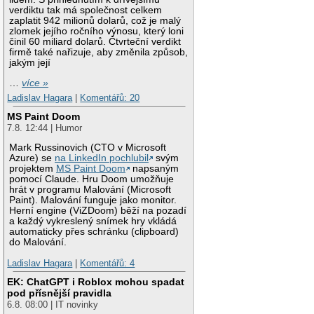
verdiktu tak má společnost celkem
zaplatit 942 milionů dolarů, což je malý
zlomek jejího ročního výnosu, který loni
činil 60 miliard dolarů. Čtvrteční verdikt
firmě také nařizuje, aby změnila způsob,
jakým její
…
více »
Ladislav Hagara
|
Komentářů: 20
MS Paint Doom
7.8. 12:44 | Humor
Mark Russinovich (CTO v Microsoft
Azure) se
na LinkedIn pochlubil
svým
projektem
MS Paint Doom
napsaným
pomocí Claude. Hru Doom umožňuje
hrát v programu Malování (Microsoft
Paint). Malování funguje jako monitor.
Herní engine (ViZDoom) běží na pozadí
a každý vykreslený snímek hry vkládá
automaticky přes schránku (clipboard)
do Malování.
Ladislav Hagara
|
Komentářů: 4
EK: ChatGPT i Roblox mohou spadat
pod přísnější pravidla
6.8. 08:00 | IT novinky