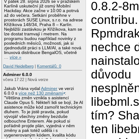
V pátek 28. srpna 2026 se v pražském
0.8.2-8m
Karlíně uskuteční již osmý Mobilní
Hackday. Akce začne v 10:00 a potrvá
až do večera. Setkání proběhne v
contribu.
prostorách SUSE Linux, s.r.o. na adrese
Křižíkova 148/34, Praha 8 – Karlín.
Rpmdrak
Nejbližší zastávkou je Křižíkova, kam se
lze dostat tramvají i metrem. Na
programu budou například novinky z
nechce d
posledních měsíců, možnosti, jak si
zjednodušit práci s LLM/AI, a také nová
linuxová distribuce BengalOS, včetně
nainstal
…
více »
David Heidelberg
|
Komentářů: 0
důvodu
Adminer 6.0.0
včera 17:22 | Nová verze
nesplně
Jakub Vrána vydal
Adminer
ve verzi
6.0.0 s
více než 130 změnami
:
libebml.
"Většina změn vznikla s asistencí
Claude Opus 5. Někteří lidi se bojí, že AI
asistence může kód zamořit technickým
tím? Sha
dluhem. To je jistě pravda, pokud
vývojář všechny změny bezduše
odbouchne Enterem. Ale pokud si
ten libe
pořádně projde plán, vyjedná v něm
změny a pak totéž udělá i s
vygenerovaným kódem, kvalita kódu