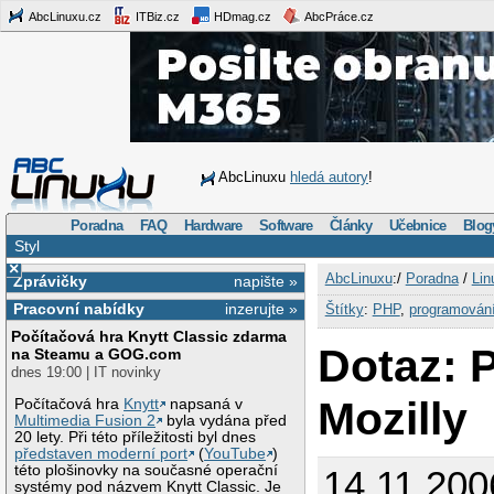
AbcLinuxu.cz
ITBiz.cz
HDmag.cz
AbcPráce.cz
AbcLinuxu
hledá autory
!
Poradna
FAQ
Hardware
Software
Články
Učebnice
Blog
Styl
×
AbcLinuxu
:/
Poradna
/
Lin
Zprávičky
napište »
Pracovní nabídky
inzerujte »
Štítky
:
PHP
,
programován
Počítačová hra Knytt Classic zdarma
Dotaz: 
na Steamu a GOG.com
dnes 19:00 | IT novinky
Mozilly
Počítačová hra
Knytt
napsaná v
Multimedia Fusion 2
byla vydána před
20 lety. Při této příležitosti byl dnes
představen moderní port
(
YouTube
)
této plošinovky na současné operační
14.11.200
systémy pod názvem Knytt Classic. Je