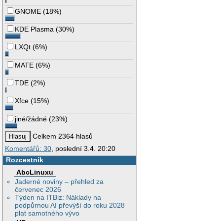
GNOME
(
18%
)
KDE Plasma
(
30%
)
LXQt
(
6%
)
MATE
(
6%
)
TDE
(
2%
)
Xfce
(
15%
)
jiné/žádné
(
23%
)
Celkem 2364 hlasů
Komentářů: 30
, poslední 3.4. 20:20
Rozcestník
AbcLinuxu
Jaderné noviny – přehled za
červenec 2026
Týden na ITBiz: Náklady na
podpůrnou AI převýší do roku 2028
plat samotného vývo