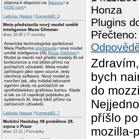
zdarma k dispozici na
Steamu
a
Honza
GOG.com
.
Ladislav Hagara
|
Komentářů: 0
Plugins d
Meta představila nový model umělé
inteligence Muse Glimmer
Přečteno:
dnes 16:00 | IT novinky
Odpovědě
Americká technologická společnost
Meta Platforms
představila
nový model
umělé inteligence (AI)
Muse Glimmer
.
Model je menší než přední modely AI od
Zdravím,
konkurence a má běžet přímo na
počítačích uživatelů. Meta model
zpřístupní jako open source, tedy
bych nai
otevřený software. Nový model je
navržen tak, aby zvládal takzvané
agentní úkoly na počítačích se
do mozzi
spotřebitelskou grafickou kartou. Klade
si tak za cíl uspokojit poptávku po
systémech AI, které běží přímo na
Nejjedno
zařízeních uživatelů.
Ladislav Hagara
|
Komentářů: 7
příšlo po
Mobilní Hackday #8 proběhne 28.
srpna v Praze
mozilla-p
dnes 12:11 | Pozvánky