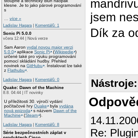
mandrivu
stoupne a technický dluh naopak
klesne. Je to jako párové programování
s
jsem nes
…
více »
Ladislav Hagara
|
Komentářů: 1
Dík za 
Sonic Pi 5.0.0
včera 12:44 | Nová verze
Sam Aaron
vydal novou major verzi
5.0.0
aplikace
Sonic Pi
(
Wikipedie
)
určené také pro výuku programování
pomocí skládání hudby. Přehled
novinek na
GitHubu
. Instalovat lze také
z
Flathubu
.
Nástroje:
Ladislav Hagara
|
Komentářů: 0
Quake: Dawn of the Machine
8.8. 04:44 | IT novinky
Odpově
U příležitosti 30. výročí vydání
počítačové hry
Quake
byla
vydána
nová epizoda
s názvem
Dawn of the
Machine
(
Steam
).
14.11.20
Ladislav Hagara
|
Komentářů: 8
Re: Plugi
Série bezpečnostních záplat v
produktech Cisco