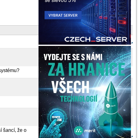
 systému?
í šancí, že o