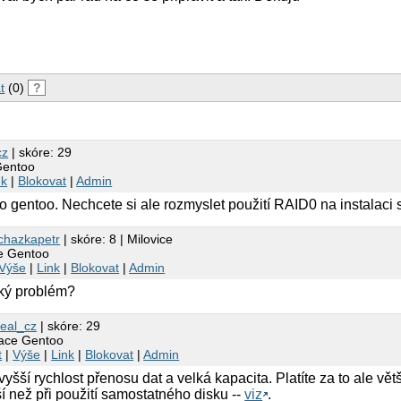
t
(0)
?
cz
| skóre: 29
Gentoo
nk
|
Blokovat
|
Admin
o gentoo. Nechcete si ale rozmyslet použití RAID0 na instalaci
chazkapetr
| skóre: 8 | Milovice
ce Gentoo
Výše
|
Link
|
Blokovat
|
Admin
aký problém?
eal_cz
| skóre: 29
lace Gentoo
t
|
Výše
|
Link
|
Blokovat
|
Admin
yšší rychlost přenosu dat a velká kapacita. Platíte za to ale větš
tší než při použití samostatného disku --
viz
.