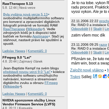
Je to na tobe. vykon 
RawTherapee 5.13
radu procent. Praktic
5.8. 12:44 | Nová verze
vyssi vykon. Ale je t
Byla vydána nová verze 5.13
svobodného multiplatformního softwaru
22.11.2006 22:22
proch
pro konverzi a zpracování digitálních
Re: RAID 0 a instalace 
fotografií primárně ve formátů RAW
Odpovědět
| |
Sbalit
|
Li
RawTherapee
(
Wikipedie
). Vedle
zdrojových kódů je k dispozici také
zatim všem moc dík
balíček ve formátu
AppImage
. Stačí jej
stáhnout, nastavit právo ke spuštění a
spustit.
23.11.2006 09:25
razor
|
Re: RAID 0 a instalace 
Ladislav Hagara
|
Komentářů: 0
Odpovědět
| |
Sbalit
|
Li
FFmpeg 9.0 "Lei"
Přiznám se, že tuto
4.8. 20:44 | Zajímavý článek
mám win, boot a swap.
Jean-Baptiste Kempf na svém blogu
Založit nové vlákno
•
představil novou verzi 9.0 "Lei"
kolekce
svobodného softwaru umožňujícího
Tiskni
Sdílej:
nahrávání, konverzi a streamovaní
digitálního zvuku a obrazu
FFmpeg
(
Wikipedie
).
Ladislav Hagara
|
Komentářů: 0
NVIDIA sponzorem služby Linux
Vendor Firmware Service (LVFS)
4.8. 20:11 | Komunita