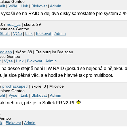
stalace Gentoo
alit
|
Výše
|
Link
|
Blokovat
|
Admin
e, vykašli se na RAID a dej dva disky samostatne pro system a 
2:07
neal_cz
| skóre: 29
instalace Gentoo
Sbalit
|
Výše
|
Link
|
Blokovat
|
Admin
odlesh
| skóre: 38 | Freiburg im Breisgau
lace Gentoo
t
|
Výše
|
Link
|
Blokovat
|
Admin
 že na desce stejně není HW RAID (pokud se nejedná o nějakou 
je sice pěkná věc, ale hodí se hlavně tak pro multiboot.
55
prochazkapetr
| skóre: 8 | Milovice
stalace Gentoo
alit
|
Výše
|
Link
|
Blokovat
|
Admin
fakt nehrozi, prtz je to Soltek FRN2-RL
C
Gentoo
nk
|
Blokovat
|
Admin