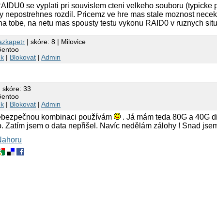
RAIDU0 se vyplati pri souvislem cteni velkeho souboru (typicke p
ky nepostrehnes rozdil. Pricemz ve hre mas stale moznost nece
o na tobe, na netu mas spousty testu vykonu RAID0 v ruznych sit
azkapetr
| skóre: 8 | Milovice
Gentoo
nk
|
Blokovat
|
Admin
 skóre: 33
Gentoo
nk
|
Blokovat
|
Admin
 nebezpečnou kombinaci používám
. Já mám teda 80G a 40G d
 Zatím jsem o data nepřišel. Navíc nedělám zálohy ! Snad jsem
Nahoru