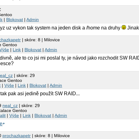
C
Gentoo
nk
|
Blokovat
|
Admin
z uz vykon tak system na jeden disk a /home na druhy
Jinak
chazkapetr
| skóre: 8 | Milovice
ce Gentoo
Výše
|
Link
|
Blokovat
|
Admin
divně, ale to co jsi mi poslal ty, je návod jako rozchodit SW RA
desce?
eal_cz
| skóre: 29
lace Gentoo
t
|
Výše
|
Link
|
Blokovat
|
Admin
tak pak asi jedině použít SW RAID...
59
neal_cz
| skóre: 29
stalace Gentoo
alit
|
Výše
|
Link
|
Blokovat
|
Admin
ne
00
prochazkapetr
| skóre: 8 | Milovice