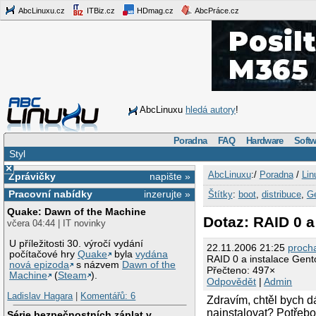
AbcLinuxu.cz
ITBiz.cz
HDmag.cz
AbcPráce.cz
AbcLinuxu
hledá autory
!
Poradna
FAQ
Hardware
Softw
Styl
×
AbcLinuxu
:/
Poradna
/
Lin
Zprávičky
napište »
Pracovní nabídky
inzerujte »
Štítky
:
boot
,
distribuce
,
G
Quake: Dawn of the Machine
Dotaz: RAID 0 a
včera 04:44 | IT novinky
U příležitosti 30. výročí vydání
22.11.2006 21:25
proch
počítačové hry
Quake
byla
vydána
RAID 0 a instalace Gent
nová epizoda
s názvem
Dawn of the
Přečteno: 497×
Machine
(
Steam
).
Odpovědět
|
Admin
Ladislav Hagara
|
Komentářů: 6
Zdravím, chtěl bych 
nainstalovat? Potřebov
Série bezpečnostních záplat v