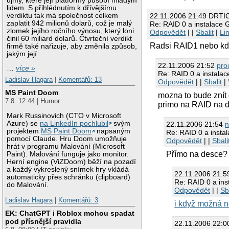
újmy, které její platformy působí mladým
lidem. S přihlédnutím k dřívějšímu
22.11.2006 21:49 DRTI
verdiktu tak má společnost celkem
zaplatit 942 milionů dolarů, což je malý
Re: RAID 0 a instalace 
zlomek jejího ročního výnosu, který loni
Odpovědět
| |
Sbalit
|
Li
činil 60 miliard dolarů. Čtvrteční verdikt
Radsi RAID1 nebo kdy
firmě také nařizuje, aby změnila způsob,
jakým její
22.11.2006 21:52
pro
…
více »
Re: RAID 0 a instala
Ladislav Hagara
|
Komentářů: 13
Odpovědět
| |
Sbalit
|
MS Paint Doom
mozna to bude znít 
7.8. 12:44 | Humor
primo na RAID na 
Mark Russinovich (CTO v Microsoft
Azure) se
na LinkedIn pochlubil
svým
22.11.2006 21:54
n
projektem
MS Paint Doom
napsaným
Re: RAID 0 a insta
pomocí Claude. Hru Doom umožňuje
Odpovědět
| |
Sbali
hrát v programu Malování (Microsoft
Přímo na desce? 
Paint). Malování funguje jako monitor.
Herní engine (ViZDoom) běží na pozadí
a každý vykreslený snímek hry vkládá
22.11.2006 21:
automaticky přes schránku (clipboard)
Re: RAID 0 a in
do Malování.
Odpovědět
| |
Sb
Ladislav Hagara
|
Komentářů: 3
i když možná 
EK: ChatGPT i Roblox mohou spadat
pod přísnější pravidla
22.11.2006 22: