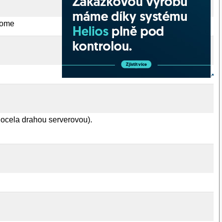
/home
docela drahou serverovou).