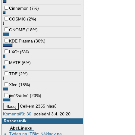
Cinnamon
(
7%
)
COSMIC
(
2%
)
GNOME
(
18%
)
KDE Plasma
(
30%
)
LXQt
(
6%
)
MATE
(
6%
)
TDE
(
2%
)
Xfce
(
15%
)
jiné/žádné
(
23%
)
Celkem 2355 hlasů
Komentářů: 30
, poslední 3.4. 20:20
Rozcestník
AbcLinuxu
Týden na ITBiz: Náklady na