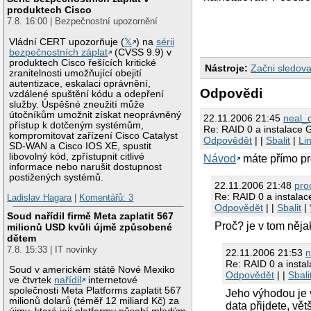
produktech Cisco
7.8. 16:00 | Bezpečnostní upozornění
Vládní CERT upozorňuje (
𝕏
) na
sérii
bezpečnostních záplat
(CVSS 9.9) v
produktech Cisco řešících kritické
Nástroje:
Začni sledova
zranitelnosti umožňující obejití
autentizace, eskalaci oprávnění,
Odpovědi
vzdálené spuštění kódu a odepření
služby. Úspěšné zneužití může
útočníkům umožnit získat neoprávněný
22.11.2006 21:45
neal_
přístup k dotčeným systémům,
Re: RAID 0 a instalace 
kompromitovat zařízení Cisco Catalyst
Odpovědět
| |
Sbalit
|
Li
SD-WAN a Cisco IOS XE, spustit
libovolný kód, zpřístupnit citlivé
Návod
máte přímo pr
informace nebo narušit dostupnost
postižených systémů.
22.11.2006 21:48
pro
Re: RAID 0 a instala
Ladislav Hagara
|
Komentářů: 3
Odpovědět
| |
Sbalit
|
Soud nařídil firmě Meta zaplatit 567
Proč? je v tom něj
milionů USD kvůli újmě způsobené
dětem
7.8. 15:33 | IT novinky
22.11.2006 21:53
n
Re: RAID 0 a insta
Soud v americkém státě Nové Mexiko
Odpovědět
| |
Sbali
ve čtvrtek
nařídil
internetové
společnosti Meta Platforms zaplatit 567
Jeho výhodou je v
milionů dolarů (téměř 12 miliard Kč) za
data přijdete, vě