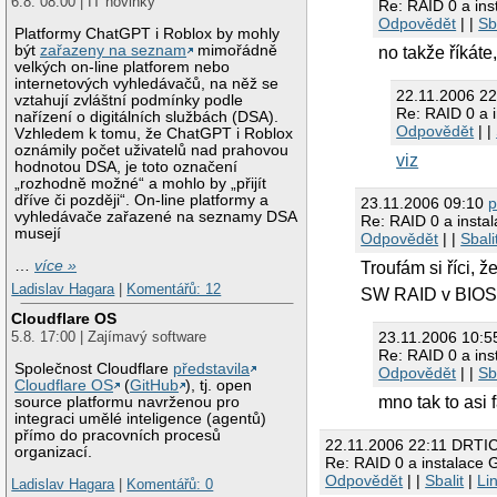
6.8. 08:00 | IT novinky
Re: RAID 0 a in
Odpovědět
| |
Sb
Platformy ChatGPT i Roblox by mohly
být
zařazeny na seznam
mimořádně
no takže říkát
velkých on-line platforem nebo
internetových vyhledávačů, na něž se
22.11.2006 2
vztahují zvláštní podmínky podle
Re: RAID 0 a 
nařízení o digitálních službách (DSA).
Odpovědět
| |
Vzhledem k tomu, že ChatGPT i Roblox
oznámily počet uživatelů nad prahovou
viz
hodnotou DSA, je toto označení
„rozhodně možné“ a mohlo by „přijít
dříve či později“. On-line platformy a
23.11.2006 09:10
p
vyhledávače zařazené na seznamy DSA
Re: RAID 0 a insta
musejí
Odpovědět
| |
Sbali
…
více »
Troufám si říci,
Ladislav Hagara
|
Komentářů: 12
SW RAID v BIOSu 
Cloudflare OS
5.8. 17:00 | Zajímavý software
23.11.2006 10:
Re: RAID 0 a in
Společnost Cloudflare
představila
Odpovědět
| |
Sb
Cloudflare OS
(
GitHub
), tj. open
mno tak to asi 
source platformu navrženou pro
integraci umělé inteligence (agentů)
přímo do pracovních procesů
22.11.2006 22:11 DRTI
organizací.
Re: RAID 0 a instalace 
Odpovědět
| |
Sbalit
|
Li
Ladislav Hagara
|
Komentářů: 0