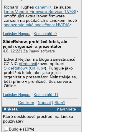
Richard Hughes
oznámil
, že službu
Linux Vendor Firmware Service (LVFS)
umožňující aktualizovat firmware
zařízení na počítačích s Linuxem, nově
sponzoruje také společnost NVIDIA
.
Ladislav Hagara
|
Komentářů: 0
SlideRshow, prohlížeč fotek, ale i
jejich organizér a prezentátor
4.8. 12:22 | Zajímavý software
Edvard Rejthar na blogu zaměstnanců
CZ.NIC
představil
svou aplikaci
SlideRshow
(
GitHub
). Funguje jako
prohlížeč fotek, ale i jako jejich
organizér a prezentátor. Neinstaluje se,
běží přímo v prohlížeči. Bez serveru.
Offline.
Ladislav Hagara
|
Komentářů: 11
Centrum
|
Napsat
|
Starší
Anketa
navrhněte »
Které desktopové prostředí na Linuxu
používáte?
Budgie
(
10%
)