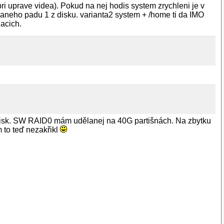
ri uprave videa). Pokud na nej hodis system zrychleni je v
kaneho padu 1 z disku. varianta2 system + /home ti da IMO
uacich.
isk. SW RAID0 mám udělanej na 40G partišnách. Na zbytku
 to teď nezakřikl