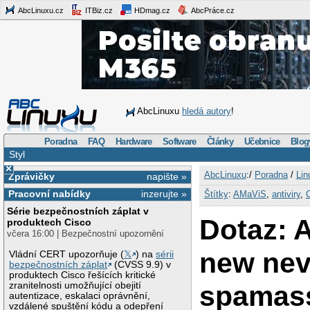
AbcLinuxu.cz
ITBiz.cz
HDmag.cz
AbcPráce.cz
AbcLinuxu
hledá autory
!
Poradna
FAQ
Hardware
Software
Články
Učebnice
Blog
Styl
×
AbcLinuxu
:/
Poradna
/
Lin
Zprávičky
napište »
Pracovní nabídky
inzerujte »
Štítky
:
AMaViS
,
antiviry
,
Série bezpečnostních záplat v
Dotaz: 
produktech Cisco
včera 16:00 | Bezpečnostní upozornění
new nev
Vládní CERT upozorňuje (
𝕏
) na
sérii
bezpečnostních záplat
(CVSS 9.9) v
produktech Cisco řešících kritické
spamas
zranitelnosti umožňující obejití
autentizace, eskalaci oprávnění,
vzdálené spuštění kódu a odepření