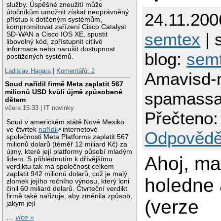
služby. Úspěšné zneužití může
útočníkům umožnit získat neoprávněný
24.11.200
přístup k dotčeným systémům,
kompromitovat zařízení Cisco Catalyst
semtex
| 
SD-WAN a Cisco IOS XE, spustit
libovolný kód, zpřístupnit citlivé
informace nebo narušit dostupnost
blog:
sem
postižených systémů.
Ladislav Hagara
|
Komentářů: 2
Amavisd-
Soud nařídil firmě Meta zaplatit 567
milionů USD kvůli újmě způsobené
spamassa
dětem
včera 15:33 | IT novinky
Přečteno:
Soud v americkém státě Nové Mexiko
ve čtvrtek
nařídil
internetové
Odpovědě
společnosti Meta Platforms zaplatit 567
milionů dolarů (téměř 12 miliard Kč) za
újmy, které její platformy působí mladým
Ahoj, m
lidem. S přihlédnutím k dřívějšímu
verdiktu tak má společnost celkem
zaplatit 942 milionů dolarů, což je malý
holedne
zlomek jejího ročního výnosu, který loni
činil 60 miliard dolarů. Čtvrteční verdikt
firmě také nařizuje, aby změnila způsob,
(verze
jakým její
…
více »