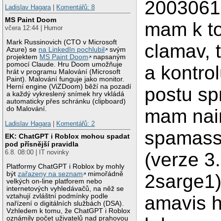
2003061
Ladislav Hagara
|
Komentářů: 8
MS Paint Doom
mam k t
včera 12:44 | Humor
Mark Russinovich (CTO v Microsoft
clamav, 
Azure) se
na LinkedIn pochlubil
svým
projektem
MS Paint Doom
napsaným
pomocí Claude. Hru Doom umožňuje
a kontrol
hrát v programu Malování (Microsoft
Paint). Malování funguje jako monitor.
Herní engine (ViZDoom) běží na pozadí
postu sp
a každý vykreslený snímek hry vkládá
automaticky přes schránku (clipboard)
do Malování.
mam nai
Ladislav Hagara
|
Komentářů: 2
spamass
EK: ChatGPT i Roblox mohou spadat
pod přísnější pravidla
6.8. 08:00 | IT novinky
(verze 3.
Platformy ChatGPT i Roblox by mohly
být
zařazeny na seznam
mimořádně
2sarge1
velkých on-line platforem nebo
internetových vyhledávačů, na něž se
vztahují zvláštní podmínky podle
amavis h
nařízení o digitálních službách (DSA).
Vzhledem k tomu, že ChatGPT i Roblox
oznámily počet uživatelů nad prahovou