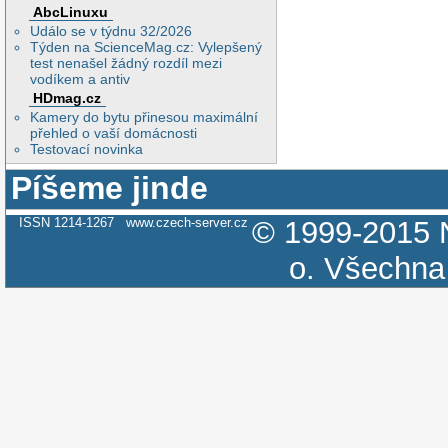
AbcLinuxu
Událo se v týdnu 32/2026
Týden na ScienceMag.cz: Vylepšený
test nenašel žádný rozdíl mezi
vodíkem a antiv
HDmag.cz
Kamery do bytu přinesou maximální
přehled o vaší domácnosti
Testovací novinka
Píšeme jinde
ISSN 1214-1267
www.czech-server.cz
© 1999-2015
o.
Všechna 