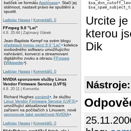
balíček ve formátu
AppImage
. Stačí jej
$sa_dsn_cutoff_lev
stáhnout, nastavit právo ke spuštění a
$sa_spam_subject_t
spustit.
Urcite je
Ladislav Hagara
|
Komentářů: 0
FFmpeg 9.0 "Lei"
kterou j
4.8. 20:44 | Zajímavý článek
Jean-Baptiste Kempf na svém blogu
Dik
představil novou verzi 9.0 "Lei"
kolekce
svobodného softwaru umožňujícího
nahrávání, konverzi a streamovaní
digitálního zvuku a obrazu
FFmpeg
(
Wikipedie
).
Ladislav Hagara
|
Komentářů: 0
NVIDIA sponzorem služby Linux
Nástroje:
Vendor Firmware Service (LVFS)
4.8. 20:11 | Komunita
Richard Hughes
oznámil
, že službu
Odpově
Linux Vendor Firmware Service (LVFS)
umožňující aktualizovat firmware
zařízení na počítačích s Linuxem, nově
sponzoruje také společnost NVIDIA
.
25.11.200
Ladislav Hagara
|
Komentářů: 0
SlideRshow, prohlížeč fotek, ale i