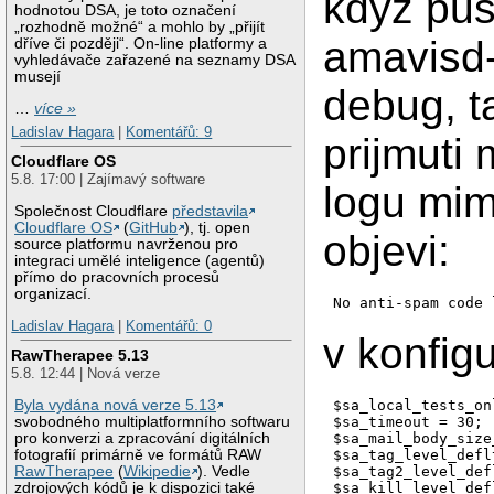
kdyz pus
hodnotou DSA, je toto označení
„rozhodně možné“ a mohlo by „přijít
amavisd
dříve či později“. On-line platformy a
vyhledávače zařazené na seznamy DSA
musejí
debug, ta
…
více »
Ladislav Hagara
|
Komentářů: 9
prijmuti 
Cloudflare OS
5.8. 17:00 | Zajímavý software
logu mim
Společnost Cloudflare
představila
Cloudflare OS
(
GitHub
), tj. open
objevi:
source platformu navrženou pro
integraci umělé inteligence (agentů)
přímo do pracovních procesů
organizací.
No anti-spam code 
Ladislav Hagara
|
Komentářů: 0
v konfig
RawTherapee 5.13
5.8. 12:44 | Nová verze
Byla vydána nová verze 5.13
$sa_local_tests_on
svobodného multiplatformního softwaru
$sa_timeout = 30;

pro konverzi a zpracování digitálních
$sa_mail_body_size
fotografií primárně ve formátů RAW
$sa_tag_level_defl
RawTherapee
(
Wikipedie
). Vedle
$sa_tag2_level_def
zdrojových kódů je k dispozici také
$sa_kill_level_def