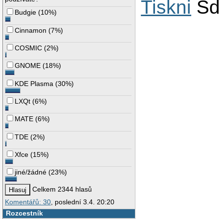
Tiskni
Sd
Budgie
(
10%
)
Cinnamon
(
7%
)
COSMIC
(
2%
)
GNOME
(
18%
)
KDE Plasma
(
30%
)
LXQt
(
6%
)
MATE
(
6%
)
TDE
(
2%
)
Xfce
(
15%
)
jiné/žádné
(
23%
)
Celkem 2344 hlasů
Komentářů: 30
, poslední 3.4. 20:20
Rozcestník