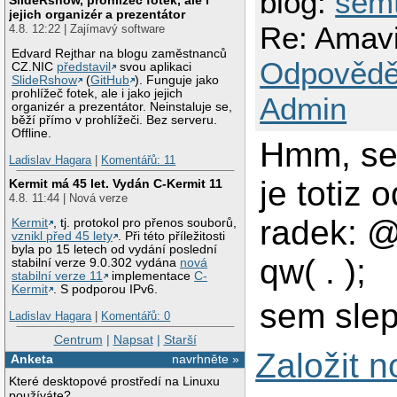
blog:
sem
jejich organizér a prezentátor
Re: Amav
4.8. 12:22 | Zajímavý software
Edvard Rejthar na blogu zaměstnanců
Odpovědě
CZ.NIC
představil
svou aplikaci
SlideRshow
(
GitHub
). Funguje jako
prohlížeč fotek, ale i jako jejich
Admin
organizér a prezentátor. Neinstaluje se,
běží přímo v prohlížeči. Bez serveru.
Offline.
Hmm, sem
Ladislav Hagara
|
Komentářů: 11
je totiz
Kermit má 45 let. Vydán C-Kermit 11
4.8. 11:44 | Nová verze
radek: 
Kermit
, tj. protokol pro přenos souborů,
vznikl před 45 lety
. Při této příležitosti
byla po 15 letech od vydání poslední
qw( . );
stabilní verze 9.0.302 vydána
nová
stabilní verze 11
implementace
C-
Kermit
. S podporou IPv6.
sem sle
Ladislav Hagara
|
Komentářů: 0
Centrum
|
Napsat
|
Starší
Založit 
Anketa
navrhněte »
Které desktopové prostředí na Linuxu
používáte?