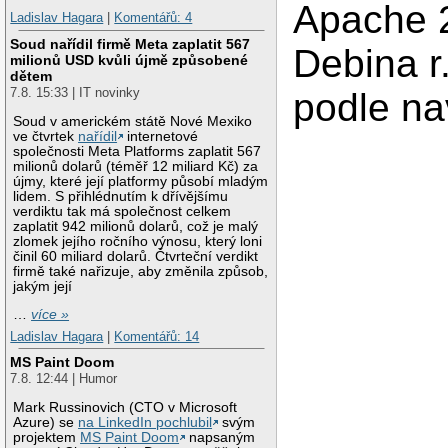
Apache 2
Ladislav Hagara
|
Komentářů: 4
Soud nařídil firmě Meta zaplatit 567
Debina r
milionů USD kvůli újmě způsobené
dětem
7.8. 15:33 | IT novinky
podle na
Soud v americkém státě Nové Mexiko
ve čtvrtek
nařídil
internetové
společnosti Meta Platforms zaplatit 567
milionů dolarů (téměř 12 miliard Kč) za
újmy, které její platformy působí mladým
lidem. S přihlédnutím k dřívějšímu
verdiktu tak má společnost celkem
zaplatit 942 milionů dolarů, což je malý
zlomek jejího ročního výnosu, který loni
činil 60 miliard dolarů. Čtvrteční verdikt
firmě také nařizuje, aby změnila způsob,
jakým její
…
více »
Ladislav Hagara
|
Komentářů: 14
MS Paint Doom
7.8. 12:44 | Humor
Mark Russinovich (CTO v Microsoft
Azure) se
na LinkedIn pochlubil
svým
projektem
MS Paint Doom
napsaným