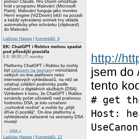
pomocí Claude. Hru Doom umožňuje
hrát v programu Malování (Microsoft
Paint). Malování funguje jako monitor.
Herní engine (ViZDoom) běží na pozadí
a každý vykreslený snímek hry vkládá
automaticky přes schránku (clipboard)
do Malování.
Ladislav Hagara
|
Komentářů: 4
EK: ChatGPT i Roblox mohou spadat
pod přísnější pravidla
http://h
6.8. 08:00 | IT novinky
Platformy ChatGPT i Roblox by mohly
jsem do 
být
zařazeny na seznam
mimořádně
velkých on-line platforem nebo
internetových vyhledávačů, na něž se
tento ko
vztahují zvláštní podmínky podle
nařízení o digitálních službách (DSA).
Vzhledem k tomu, že ChatGPT i Roblox
# get th
oznámily počet uživatelů nad prahovou
hodnotou DSA, je toto označení
„rozhodně možné“ a mohlo by „přijít
Host: he
dříve či později“. On-line platformy a
vyhledávače zařazené na seznamy DSA
musejí
UseCanon
…
více »
Ladislav Hagara
|
Komentářů: 13