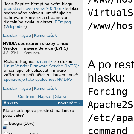
Jean-Baptiste Kempf na svém blogu
představil novou verzi 9.0 "Lei"
kolekce
VirtualS
svobodného softwaru umožňujícího
nahrávání, konverzi a streamovaní
digitálního zvuku a obrazu
FFmpeg
/www/hos
(
Wikipedie
).
Ladislav Hagara
|
Komentářů: 0
NVIDIA sponzorem služby Linux
Vendor Firmware Service (LVFS)
4.8. 20:11 | Komunita
A po rest
Richard Hughes
oznámil
, že službu
Linux Vendor Firmware Service (LVFS)
umožňující aktualizovat firmware
hlasku:
zařízení na počítačích s Linuxem, nově
sponzoruje také společnost NVIDIA
.
Forcing 
Ladislav Hagara
|
Komentářů: 0
Centrum
|
Napsat
|
Starší
Apache2S
Anketa
navrhněte »
Které desktopové prostředí na Linuxu
/etc/apa
používáte?
Budgie
(
10%
)
command 