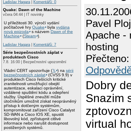
Ladislav Hagara
|
Komentářů: 0
30.11.200
Quake: Dawn of the Machine
včera 04:44 | IT novinky
Pavel Plo
U příležitosti 30. výročí vydání
počítačové hry
Quake
byla
vydána
Apache - 
nová epizoda
s názvem
Dawn of the
Machine
(
Steam
).
hosting
Ladislav Hagara
|
Komentářů: 7
Série bezpečnostních záplat v
Přečteno:
produktech Cisco
7.8. 16:00 | Bezpečnostní upozornění
Odpovědě
Vládní CERT upozorňuje (
𝕏
) na
sérii
bezpečnostních záplat
(CVSS 9.9) v
produktech Cisco řešících kritické
Dobry de
zranitelnosti umožňující obejití
autentizace, eskalaci oprávnění,
vzdálené spuštění kódu a odepření
Snazim 
služby. Úspěšné zneužití může
útočníkům umožnit získat neoprávněný
přístup k dotčeným systémům,
zptovozn
kompromitovat zařízení Cisco Catalyst
SD-WAN a Cisco IOS XE, spustit
libovolný kód, zpřístupnit citlivé
virtual h
informace nebo narušit dostupnost
postižených systémů.