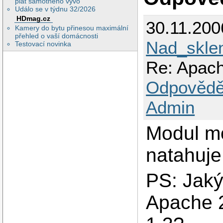
plat samotného vývo
Událo se v týdnu 32/2026
HDmag.cz
30.11.200
Kamery do bytu přinesou maximální
přehled o vaší domácnosti
Nad_skle
Testovací novinka
Re: Apach
Odpovědě
Admin
Modul mo
natahuje
PS: Jaký
Apache 