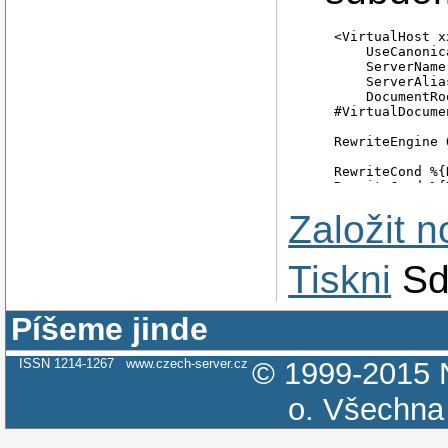
<VirtualHost x
    UseCanonic
    ServerName
    ServerAlia
    DocumentRo
#VirtualDocume
RewriteEngine O
RewriteCond %{
RewriteCond %{
Založit 
RewriteRule  ^
#

<Directory "/w
   Options Non
Tiskni
Sd
   AllowOverri
   Order allow
   Allow from a
Píšeme jinde
</Directory>

  ErrorLog /we
ISSN 1214-1267
www.czech-server.cz
© 1999-2015
  CustomLog /w
o.
Všechna 