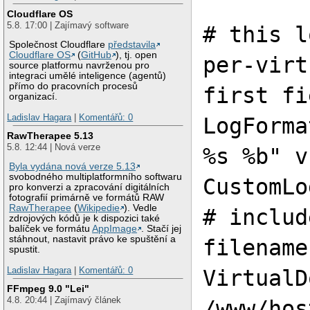
Cloudflare OS
5.8. 17:00 | Zajímavý software
# this l
Společnost Cloudflare
představila
Cloudflare OS
(
GitHub
), tj. open
per-virt
source platformu navrženou pro
integraci umělé inteligence (agentů)
přímo do pracovních procesů
first fi
organizací.
Ladislav Hagara
|
Komentářů: 0
LogForma
RawTherapee 5.13
5.8. 12:44 | Nová verze
%s %b" v
Byla vydána nová verze 5.13
svobodného multiplatformního softwaru
CustomLo
pro konverzi a zpracování digitálních
fotografií primárně ve formátů RAW
RawTherapee
(
Wikipedie
). Vedle
# includ
zdrojových kódů je k dispozici také
balíček ve formátu
AppImage
. Stačí jej
stáhnout, nastavit právo ke spuštění a
filename
spustit.
Ladislav Hagara
|
Komentářů: 0
VirtualD
FFmpeg 9.0 "Lei"
4.8. 20:44 | Zajímavý článek
/www/hos