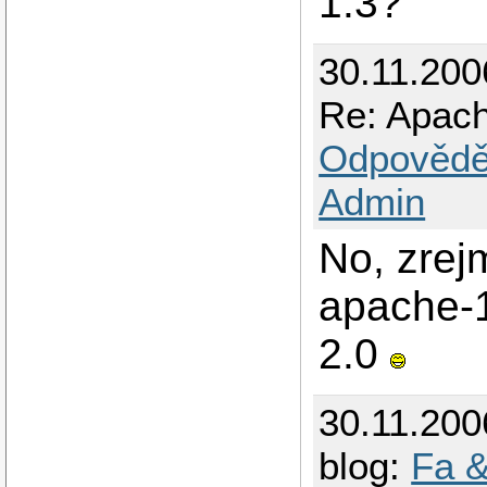
1.3?
30.11.200
Re: Apach
Odpovědě
Admin
No, zrej
apache-1
2.0
30.11.200
blog:
Fa &