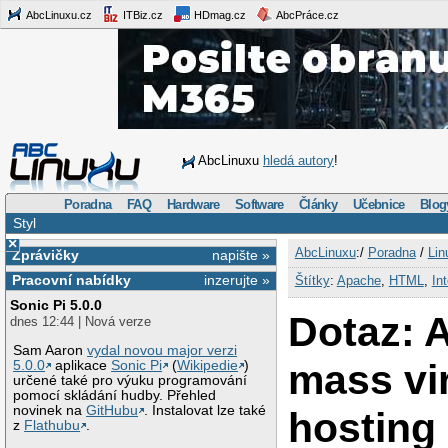
AbcLinuxu.cz
ITBiz.cz
HDmag.cz
AbcPráce.cz
AbcLinuxu
hledá autory
!
Poradna
FAQ
Hardware
Software
Články
Učebnice
Blog
Styl
×
AbcLinuxu
:/
Poradna
/
Lin
Zprávičky
napište »
Pracovní nabídky
inzerujte »
Štítky
:
Apache
,
HTML
,
In
Sonic Pi 5.0.0
Dotaz: 
dnes 12:44 | Nová verze
Sam Aaron
vydal novou major verzi
mass vir
5.0.0
aplikace
Sonic Pi
(
Wikipedie
)
určené také pro výuku programování
pomocí skládání hudby. Přehled
novinek na
GitHubu
. Instalovat lze také
hosting
z
Flathubu
.