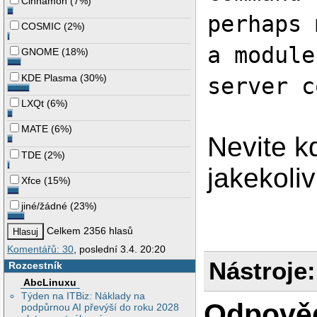
Cinnamon
(
7%
)
perhaps 
COSMIC
(
2%
)
a module
GNOME
(
18%
)
KDE Plasma
(
30%
)
server c
LXQt
(
6%
)
MATE
(
6%
)
Nevite k
TDE
(
2%
)
jakekoliv
Xfce
(
15%
)
jiné/žádné
(
23%
)
Celkem 2356 hlasů
Komentářů: 30
, poslední 3.4. 20:20
Nástroje:
Rozcestník
AbcLinuxu
Týden na ITBiz: Náklady na
Odpově
podpůrnou AI převýší do roku 2028