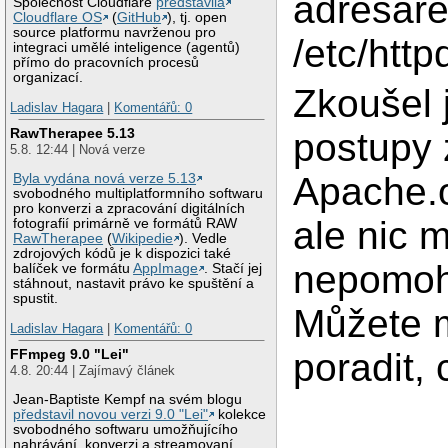
adresář
Společnost Cloudflare
představila
Cloudflare OS
(
GitHub
), tj. open
source platformu navrženou pro
/etc/htt
integraci umělé inteligence (agentů)
přímo do pracovních procesů
organizací.
Zkoušel
Ladislav Hagara
|
Komentářů: 0
RawTherapee 5.13
postupy
5.8. 12:44 | Nová verze
Apache.or
Byla vydána nová verze 5.13
svobodného multiplatformního softwaru
pro konverzi a zpracování digitálních
ale nic m
fotografií primárně ve formátů RAW
RawTherapee
(
Wikipedie
). Vedle
zdrojových kódů je k dispozici také
nepomo
balíček ve formátu
AppImage
. Stačí jej
stáhnout, nastavit právo ke spuštění a
spustit.
Můžete 
Ladislav Hagara
|
Komentářů: 0
poradit, 
FFmpeg 9.0 "Lei"
4.8. 20:44 | Zajímavý článek
Jean-Baptiste Kempf na svém blogu
představil novou verzi 9.0 "Lei"
kolekce
svobodného softwaru umožňujícího
nahrávání, konverzi a streamovaní