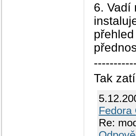
6. Vadí 
instalu
přehled
přednos
----------
Tak zat
5.12.20
Fedora 
Re: mo
Odpově