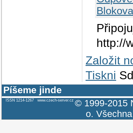
Blokova
Připoj
http:/
Založit 
Tiskni
Sd
Píšeme jinde
ISSN 1214-1267
www.czech-server.cz
© 1999-2015
o.
Všechna 