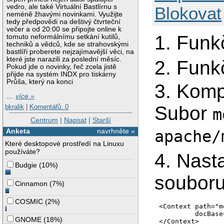
vedro, ale také Virtuální Bastlírnu s
Blokovat
neméně žhavými novinkami. Využijte
tedy předpovědi na deštivý čtvrteční
večer a od 20:00 se připojte online k
1. Funk
tomuto neformálnímu setkání kutilů,
techniků a vědců, kde se strahovskými
bastlíři proberete nejzajímavější věci, na
které jste narazili za poslední měsíc.
2. Funk
Pokud jde o novinky, řeč zcela jistě
přijde na systém INDX pro tiskárny
Průša, který na konci
3. Komp
…
více »
Subor
bkralik
|
Komentářů: 0
m
Centrum
|
Napsat
|
Starší
Anketa
navrhněte »
apache/
Které desktopové prostředí na Linuxu
používáte?
4. Nast
Budgie
(
10%
)
souboru
Cinnamon
(
7%
)
COSMIC
(
2%
)
<Context path="m
         docBase
GNOME
(
18%
)