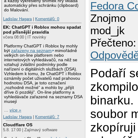
a každý vykreslený snímek hry vkládá
Fedora Co
automaticky přes schránku (clipboard)
do Malování.
Znojmo
Ladislav Hagara
|
Komentářů: 0
mod_jk
EK: ChatGPT i Roblox mohou spadat
pod přísnější pravidla
včera 08:00 | IT novinky
Přečteno:
Platformy ChatGPT i Roblox by mohly
být
zařazeny na seznam
mimořádně
Odpovědě
velkých on-line platforem nebo
internetových vyhledávačů, na něž se
vztahují zvláštní podmínky podle
Podaří s
nařízení o digitálních službách (DSA).
Vzhledem k tomu, že ChatGPT i Roblox
oznámily počet uživatelů nad prahovou
zkompilo
hodnotou DSA, je toto označení
„rozhodně možné“ a mohlo by „přijít
dříve či později“. On-line platformy a
binarku.
vyhledávače zařazené na seznamy DSA
musejí
soubor 
…
více »
Ladislav Hagara
|
Komentářů: 7
zkopíruji
Cloudflare OS
5.8. 17:00 | Zajímavý software