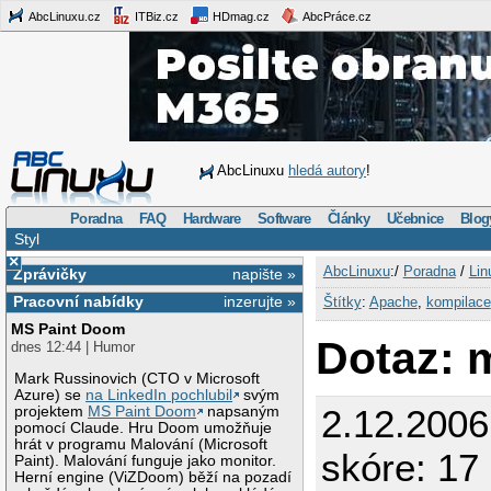
AbcLinuxu.cz
ITBiz.cz
HDmag.cz
AbcPráce.cz
AbcLinuxu
hledá autory
!
Poradna
FAQ
Hardware
Software
Články
Učebnice
Blog
Styl
×
AbcLinuxu
:/
Poradna
/
Lin
Zprávičky
napište »
Pracovní nabídky
inzerujte »
Štítky
:
Apache
,
kompilace
MS Paint Doom
Dotaz: 
dnes 12:44 | Humor
Mark Russinovich (CTO v Microsoft
Azure) se
na LinkedIn pochlubil
svým
2.12.200
projektem
MS Paint Doom
napsaným
pomocí Claude. Hru Doom umožňuje
hrát v programu Malování (Microsoft
skóre: 17 
Paint). Malování funguje jako monitor.
Herní engine (ViZDoom) běží na pozadí