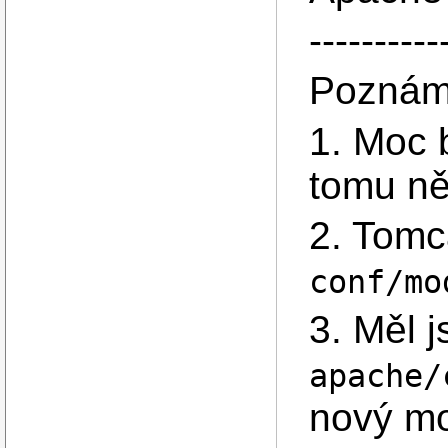
----------
Poznám
1. Moc 
tomu ně
2. Tomc
conf/mo
3. Měl j
apache/
nový mo