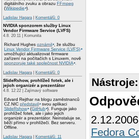
digitálního zvuku a obrazu
FFmpeg
(
Wikipedie
).
Ladislav Hagara
|
Komentářů: 0
NVIDIA sponzorem služby Linux
Vendor Firmware Service (LVFS)
4.8. 20:11 | Komunita
Richard Hughes
oznámil
, že službu
Linux Vendor Firmware Service (LVFS)
umožňující aktualizovat firmware
zařízení na počítačích s Linuxem, nově
sponzoruje také společnost NVIDIA
.
Ladislav Hagara
|
Komentářů: 0
Nástroje:
SlideRshow, prohlížeč fotek, ale i
jejich organizér a prezentátor
4.8. 12:22 | Zajímavý software
Odpově
Edvard Rejthar na blogu zaměstnanců
CZ.NIC
představil
svou aplikaci
SlideRshow
(
GitHub
). Funguje jako
prohlížeč fotek, ale i jako jejich
2.12.200
organizér a prezentátor. Neinstaluje se,
běží přímo v prohlížeči. Bez serveru.
Offline.
Fedora Co
Ladislav Hagara
|
Komentářů: 11