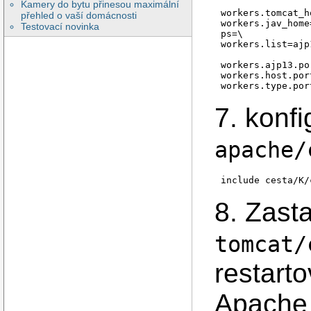
Kamery do bytu přinesou maximální
workers.tomcat_h
přehled o vaší domácnosti
workers.jav_home
Testovací novinka
ps=\

workers.list=ajp1
workers.ajp13.po
workers.host.por
7. konf
apache/
8. Zast
tomcat/
restart
Apache