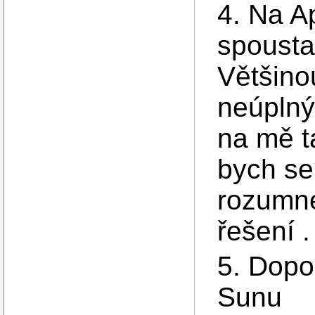
4. Na A
spousta
Většino
neúplný
na mě t
bych se
rozumné
řešení .
5. Dopo
Sunu