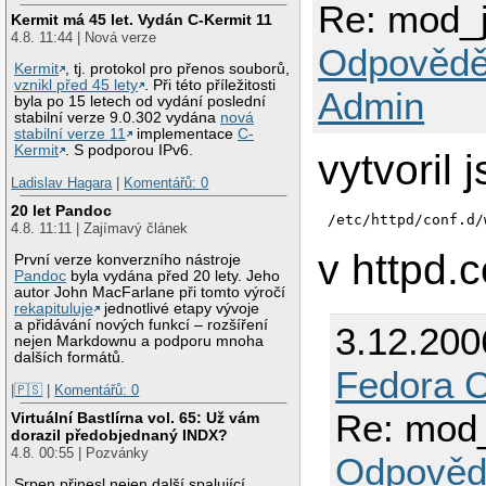
Re: mod_
Kermit má 45 let. Vydán C-Kermit 11
4.8. 11:44 | Nová verze
Odpovědě
Kermit
, tj. protokol pro přenos souborů,
vznikl před 45 lety
. Při této příležitosti
Admin
byla po 15 letech od vydání poslední
stabilní verze 9.0.302 vydána
nová
stabilní verze 11
implementace
C-
Kermit
. S podporou IPv6.
vytvoril 
Ladislav Hagara
|
Komentářů: 0
20 let Pandoc
/etc/httpd/conf.d/
4.8. 11:11 | Zajímavý článek
v httpd.
První verze konverzního nástroje
Pandoc
byla vydána před 20 lety. Jeho
autor John MacFarlane při tomto výročí
rekapituluje
jednotlivé etapy vývoje
a přidávání nových funkcí – rozšíření
3.12.200
nejen Markdownu a podporu mnoha
dalších formátů.
Fedora C
|🇵🇸
|
Komentářů: 0
Re: mod
Virtuální Bastlírna vol. 65: Už vám
dorazil předobjednaný INDX?
4.8. 00:55 | Pozvánky
Odpověd
Srpen přinesl nejen další spalující