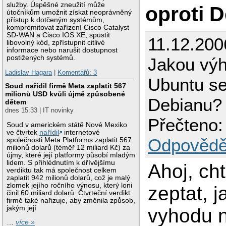
služby. Úspěšné zneužití může
oproti 
útočníkům umožnit získat neoprávněný
přístup k dotčeným systémům,
kompromitovat zařízení Cisco Catalyst
SD-WAN a Cisco IOS XE, spustit
11.12.200
libovolný kód, zpřístupnit citlivé
informace nebo narušit dostupnost
postižených systémů.
Jakou vý
Ladislav Hagara
|
Komentářů: 3
Ubuntu se
Soud nařídil firmě Meta zaplatit 567
milionů USD kvůli újmě způsobené
Debianu?
dětem
dnes 15:33 | IT novinky
Přečteno:
Soud v americkém státě Nové Mexiko
ve čtvrtek
nařídil
internetové
Odpovědě
společnosti Meta Platforms zaplatit 567
milionů dolarů (téměř 12 miliard Kč) za
újmy, které její platformy působí mladým
lidem. S přihlédnutím k dřívějšímu
Ahoj, ch
verdiktu tak má společnost celkem
zaplatit 942 milionů dolarů, což je malý
zlomek jejího ročního výnosu, který loni
zeptat, 
činil 60 miliard dolarů. Čtvrteční verdikt
firmě také nařizuje, aby změnila způsob,
jakým její
vyhodu n
…
více »