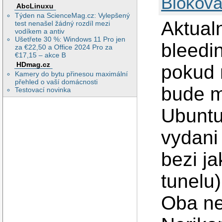
Blokova
AbcLinuxu
Týden na ScienceMag.cz: Vylepšený
Aktual
test nenašel žádný rozdíl mezi
vodíkem a antiv
Ušetřete 30 %: Windows 11 Pro jen
bleedi
za €22,50 a Office 2024 Pro za
€17,15 – akce B
HDmag.cz
pokud 
Kamery do bytu přinesou maximální
přehled o vaší domácnosti
bude m
Testovací novinka
Ubuntu
vydani
bezi j
tunelu)
Oba ne