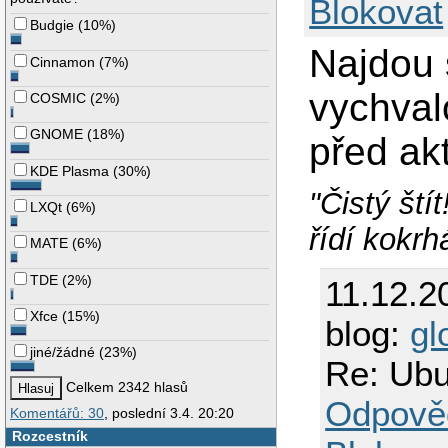
Blokovat
Budgie
(
10%
)
Najdou 
Cinnamon
(
7%
)
vychvalo
COSMIC
(
2%
)
GNOME
(
18%
)
před ak
KDE Plasma
(
30%
)
"Čistý ští
LXQt
(
6%
)
řídí kokrh
MATE
(
6%
)
TDE
(
2%
)
11.12.2
Xfce
(
15%
)
blog:
gl
jiné/žádné
(
23%
)
Re: Ubu
Celkem 2342 hlasů
Odpově
Komentářů: 30
, poslední 3.4. 20:20
Rozcestník