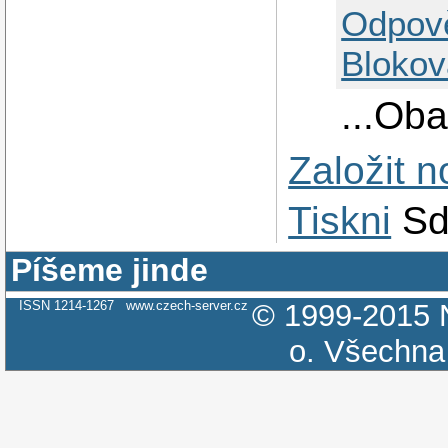
Odpov
Blokov
...Oba
Založit 
Tiskni
Sd
Píšeme jinde
ISSN 1214-1267
www.czech-server.cz
© 1999-2015
o.
Všechna 