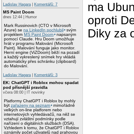
ma Ubun
Ladislav Hagara
|
Komentářů: 7
MS Paint Doom
oproti D
dnes 12:44 | Humor
Mark Russinovich (CTO v Microsoft
Diky za 
Azure) se
na LinkedIn pochlubil
svým
projektem
MS Paint Doom
napsaným
pomocí Claude. Hru Doom umožňuje
hrát v programu Malování (Microsoft
Paint). Malování funguje jako monitor.
Herní engine (ViZDoom) běží na pozadí
a každý vykreslený snímek hry vkládá
automaticky přes schránku (clipboard)
do Malování.
Ladislav Hagara
|
Komentářů: 3
EK: ChatGPT i Roblox mohou spadat
pod přísnější pravidla
včera 08:00 | IT novinky
Platformy ChatGPT i Roblox by mohly
být
zařazeny na seznam
mimořádně
velkých on-line platforem nebo
internetových vyhledávačů, na něž se
vztahují zvláštní podmínky podle
nařízení o digitálních službách (DSA).
Vzhledem k tomu, že ChatGPT i Roblox
oznámily počet uživatelů nad prahovou