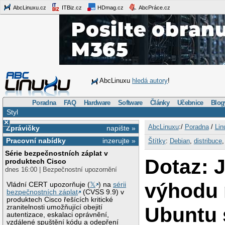
AbcLinuxu.cz
ITBiz.cz
HDmag.cz
AbcPráce.cz
AbcLinuxu
hledá autory
!
Poradna
FAQ
Hardware
Software
Články
Učebnice
Blog
Styl
×
AbcLinuxu
:/
Poradna
/
Lin
Zprávičky
napište »
Pracovní nabídky
inzerujte »
Štítky
:
Debian
,
distribuce
Série bezpečnostních záplat v
Dotaz: 
produktech Cisco
dnes 16:00 | Bezpečnostní upozornění
výhodu
Vládní CERT upozorňuje (
𝕏
) na
sérii
bezpečnostních záplat
(CVSS 9.9) v
produktech Cisco řešících kritické
Ubuntu 
zranitelnosti umožňující obejití
autentizace, eskalaci oprávnění,
vzdálené spuštění kódu a odepření