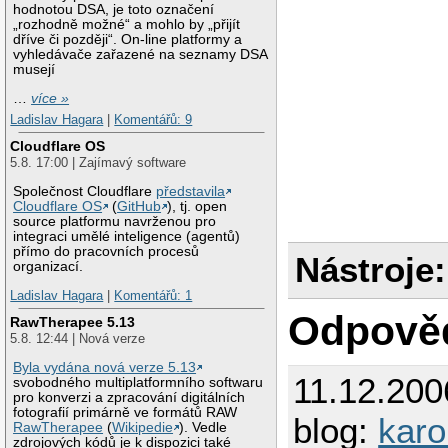
hodnotou DSA, je toto označení
„rozhodně možné“ a mohlo by „přijít
dříve či později“. On-line platformy a
vyhledávače zařazené na seznamy DSA
musejí
…
více »
Ladislav Hagara
|
Komentářů: 9
Cloudflare OS
5.8. 17:00 | Zajímavý software
Společnost Cloudflare
představila
Cloudflare OS
(
GitHub
), tj. open
source platformu navrženou pro
integraci umělé inteligence (agentů)
přímo do pracovních procesů
Nástroje:
organizací.
Ladislav Hagara
|
Komentářů: 1
Odpově
RawTherapee 5.13
5.8. 12:44 | Nová verze
Byla vydána nová verze 5.13
11.12.200
svobodného multiplatformního softwaru
pro konverzi a zpracování digitálních
fotografií primárně ve formátů RAW
blog:
karo
RawTherapee
(
Wikipedie
). Vedle
zdrojových kódů je k dispozici také