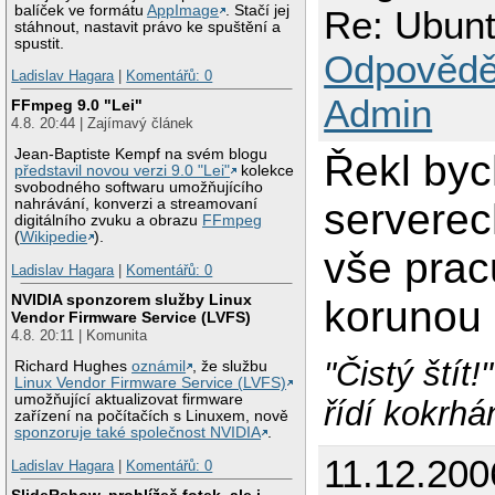
balíček ve formátu
AppImage
. Stačí jej
Re: Ubunt
stáhnout, nastavit právo ke spuštění a
spustit.
Odpovědě
Ladislav Hagara
|
Komentářů: 0
Admin
FFmpeg 9.0 "Lei"
4.8. 20:44 | Zajímavý článek
Jean-Baptiste Kempf na svém blogu
Řekl by
představil novou verzi 9.0 "Lei"
kolekce
svobodného softwaru umožňujícího
serverec
nahrávání, konverzi a streamovaní
digitálního zvuku a obrazu
FFmpeg
(
Wikipedie
).
vše prac
Ladislav Hagara
|
Komentářů: 0
NVIDIA sponzorem služby Linux
korunou 
Vendor Firmware Service (LVFS)
4.8. 20:11 | Komunita
"Čistý štít!
Richard Hughes
oznámil
, že službu
Linux Vendor Firmware Service (LVFS)
umožňující aktualizovat firmware
řídí kokrhá
zařízení na počítačích s Linuxem, nově
sponzoruje také společnost NVIDIA
.
11.12.200
Ladislav Hagara
|
Komentářů: 0
SlideRshow, prohlížeč fotek, ale i