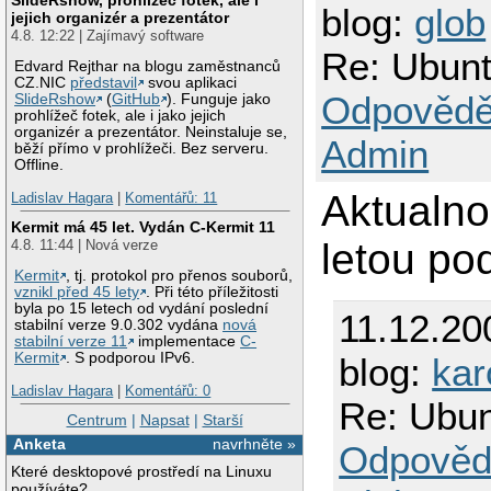
blog:
glob
jejich organizér a prezentátor
4.8. 12:22 | Zajímavý software
Re: Ubunt
Edvard Rejthar na blogu zaměstnanců
CZ.NIC
představil
svou aplikaci
Odpovědě
SlideRshow
(
GitHub
). Funguje jako
prohlížeč fotek, ale i jako jejich
organizér a prezentátor. Neinstaluje se,
Admin
běží přímo v prohlížeči. Bez serveru.
Offline.
Aktualno
Ladislav Hagara
|
Komentářů: 11
Kermit má 45 let. Vydán C-Kermit 11
letou po
4.8. 11:44 | Nová verze
Kermit
, tj. protokol pro přenos souborů,
vznikl před 45 lety
. Při této příležitosti
byla po 15 letech od vydání poslední
11.12.20
stabilní verze 9.0.302 vydána
nová
stabilní verze 11
implementace
C-
Kermit
. S podporou IPv6.
blog:
kar
Ladislav Hagara
|
Komentářů: 0
Re: Ubun
Centrum
|
Napsat
|
Starší
Anketa
navrhněte »
Odpověd
Které desktopové prostředí na Linuxu
používáte?