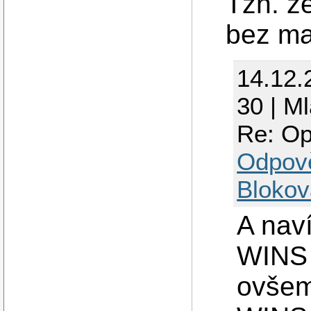
Tzn. ž
bez ma
14.12.
30 | M
Re: Op
Odpov
Blokov
A naví
WINS 
ovšem 