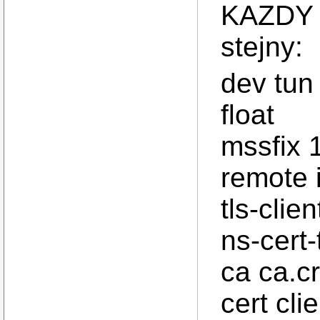
KAZDY 
stejny:
dev tun
float
mssfix 
remote 
tls-clien
ns-cert
ca ca.cr
cert clie