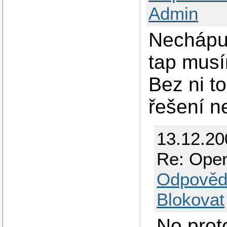
Admin
Nechápu,
tap musí
Bez ni to
řešení n
13.12.2
Re: Open
Odpověd
Blokovat
No prot