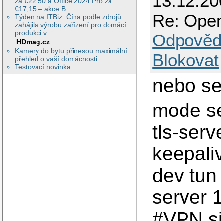
13.12.2
za €22,50 a Office 2024 Pro za
€17,15 – akce B
Re: Open
Týden na ITBiz: Čína podle zdrojů
zahájila výrobu zařízení pro domácí
produkci v
Odpověd
HDmag.cz
Kamery do bytu přinesou maximální
Blokovat
přehled o vaší domácnosti
Testovací novinka
nebo se
mode s
tls-serv
keepali
dev tun
server 
#VPN si