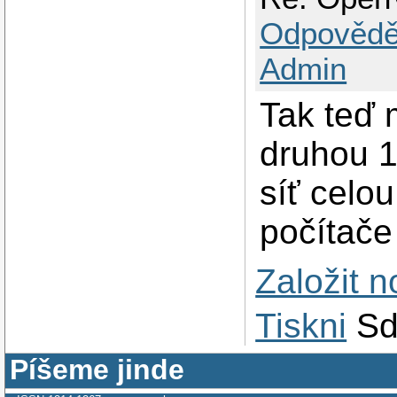
Odpovědě
Admin
Tak teď 
druhou 1
síť celo
počítače
Založit 
Tiskni
Sd
Píšeme jinde