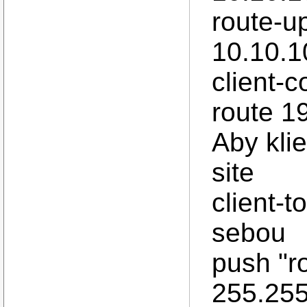
route-u
10.10.1
client-c
route 1
Aby kli
site
client-t
sebou
push "r
255.255