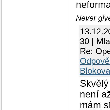
neformat
Never giv
13.12.2
30 | Ml
Re: Ope
Odpově
Blokova
Skvělý 
není a
mám sí