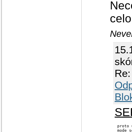
Nec
celo
Never
15.
skó
Re:
Odp
Blo
SE
proto 
mode s