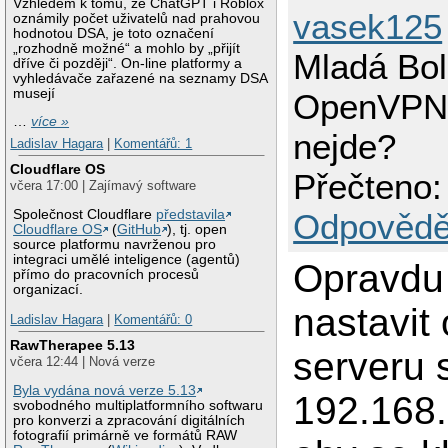
Vzhledem k tomu, že ChatGPT i Roblox
vasek125
oznámily počet uživatelů nad prahovou
hodnotou DSA, je toto označení
„rozhodně možné“ a mohlo by „přijít
Mladá Bol
dříve či později“. On-line platformy a
vyhledávače zařazené na seznamy DSA
musejí
OpenVPN 
…
více »
nejde?
Ladislav Hagara
|
Komentářů: 1
Cloudflare OS
Přečteno:
včera 17:00 | Zajímavý software
Společnost Cloudflare
představila
Odpovědě
Cloudflare OS
(
GitHub
), tj. open
source platformu navrženou pro
integraci umělé inteligence (agentů)
Opravdu
přímo do pracovních procesů
organizací.
nastavit
Ladislav Hagara
|
Komentářů: 0
RawTherapee 5.13
serveru 
včera 12:44 | Nová verze
Byla vydána nová verze 5.13
192.168.
svobodného multiplatformního softwaru
pro konverzi a zpracování digitálních
fotografií primárně ve formátů RAW