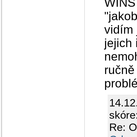
WINS 
"jakob
vidím
jejich
nemoh
ručně 
probl
14.12
skóre
Re: O