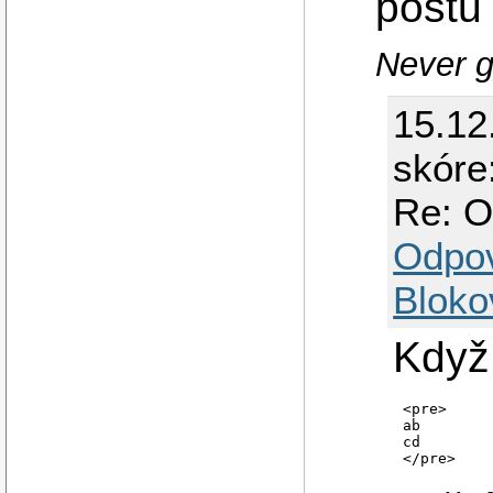
postu .
Never g
15.12
skóre
Re: O
Odpo
Bloko
Když
<pre>

ab

cd

</pre>