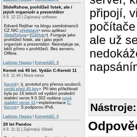
SlideRshow, prohlížeč fotek, ale i
připojí, v
jejich organizér a prezentátor
4.8. 12:22 | Zajímavý software
počítače
Edvard Rejthar na blogu zaměstnanců
CZ.NIC
představil
svou aplikaci
SlideRshow
(
GitHub
). Funguje jako
ale už s
prohlížeč fotek, ale i jako jejich
organizér a prezentátor. Neinstaluje se,
běží přímo v prohlížeči. Bez serveru.
nedokáže
Offline.
Ladislav Hagara
|
Komentářů: 9
napsáním
Kermit má 45 let. Vydán C-Kermit 11
4.8. 11:44 | Nová verze
Kermit
, tj. protokol pro přenos souborů,
vznikl před 45 lety
. Při této příležitosti
byla po 15 letech od vydání poslední
stabilní verze 9.0.302 vydána
nová
stabilní verze 11
implementace
C-
Nástroje:
Kermit
. S podporou IPv6.
Ladislav Hagara
|
Komentářů: 0
Odpově
20 let Pandoc
4.8. 11:11 | Zajímavý článek