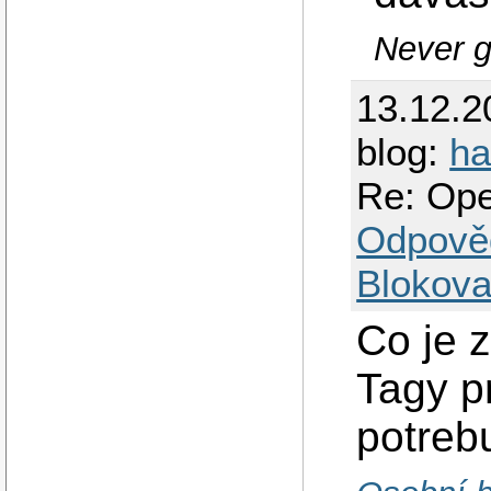
Never g
13.12.2
blog:
ha
Re: Ope
Odpově
Blokova
Co je 
Tagy p
potreb