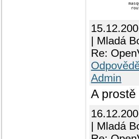
  masq
15.12.20
| Mladá B
Re: OpenV
Odpovědě
Admin
A prostě 
16.12.20
| Mladá B
Re: OpenV