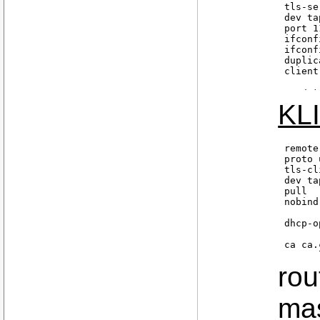
tls-se
dev ta
port 1
ifconf
ifconf
duplic
client
ca /et
cert /
KL
key /e
dh /et
log-ap
remote
status
proto 
tls-cl
user n
dev tap
group 
pull

comp-l
nobind

verb 3

dhcp-o
keepal
ca ca.
cert c
key cl
rou
comp-l
ping 10
mas
ping-r
ping-t