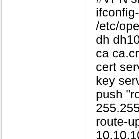
ifconfig
/etc/ope
dh dh1
ca ca.cr
cert ser
key ser
push "r
255.255
route-up
10.10.1