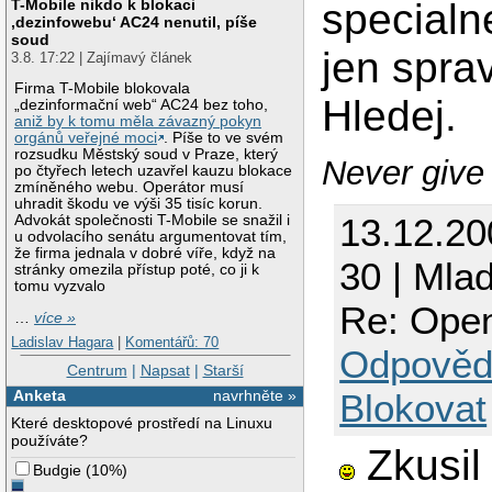
T-Mobile nikdo k blokaci
specialn
‚dezinfowebu‘ AC24 nenutil, píše
soud
jen spra
3.8. 17:22 | Zajímavý článek
Firma T-Mobile blokovala
Hledej.
„dezinformační web“ AC24 bez toho,
aniž by k tomu měla závazný pokyn
orgánů veřejné moci
. Píše to ve svém
rozsudku Městský soud v Praze, který
Never give
po čtyřech letech uzavřel kauzu blokace
zmíněného webu. Operátor musí
uhradit škodu ve výši 35 tisíc korun.
13.12.2
Advokát společnosti T-Mobile se snažil i
u odvolacího senátu argumentovat tím,
že firma jednala v dobré víře, když na
30 | Mla
stránky omezila přístup poté, co ji k
tomu vyzvalo
Re: Open
…
více »
Ladislav Hagara
|
Komentářů: 70
Odpověd
Centrum
|
Napsat
|
Starší
Blokovat
Anketa
navrhněte »
Které desktopové prostředí na Linuxu
používáte?
Zkusil
Budgie
(
10%
)