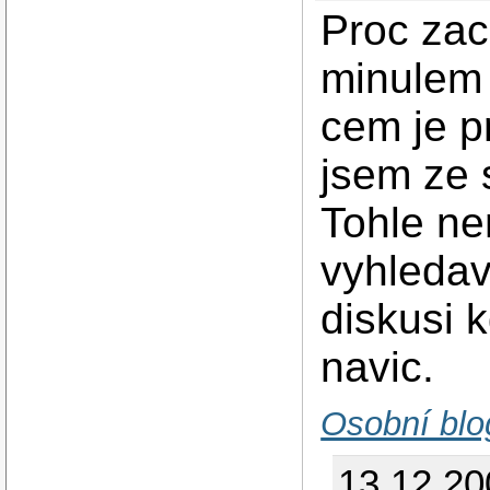
Proc zac
minulem 
cem je p
jsem ze s
Tohle ne
vyhledav
diskusi 
navic.
Osobní blo
13.12.2