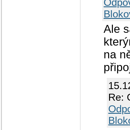
Odpo
Bloko
Ale s
který
na ně
připo
15.1
Re: 
Odp
Blok