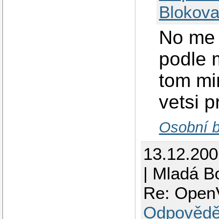
Blokova
No me 
podle 
tom mi
vetsi 
Osobní b
13.12.20
| Mladá B
Re: OpenV
Odpovědě