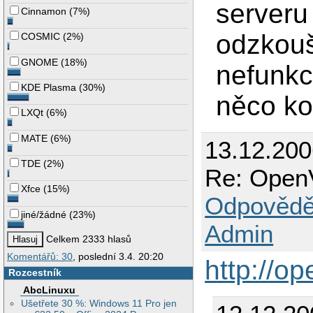
serveru 
Cinnamon
(
7%
)
odzkouš
COSMIC
(
2%
)
GNOME
(
18%
)
nefunkc
KDE Plasma
(
30%
)
něco ko
LXQt
(
6%
)
MATE
(
6%
)
13.12.200
TDE
(
2%
)
Re: OpenV
Xfce
(
15%
)
Odpovědě
jiné/žádné
(
23%
)
Admin
Celkem 2333 hlasů
Komentářů: 30
, poslední 3.4. 20:20
http://o
Rozcestník
AbcLinuxu
Ušetřete 30 %: Windows 11 Pro jen