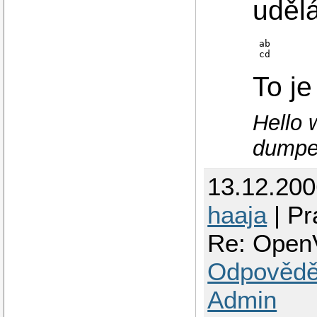
udělá
ab

To je
Hello 
dumpe
13.12.20
haaja
| Pr
Re: OpenV
Odpovědě
Admin