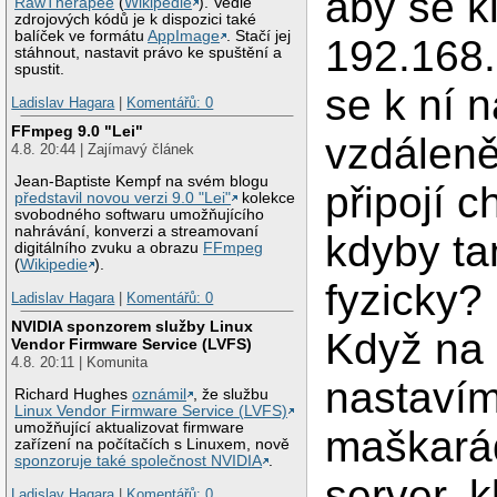
aby se kl
RawTherapee
(
Wikipedie
). Vedle
zdrojových kódů je k dispozici také
balíček ve formátu
AppImage
. Stačí jej
192.168.
stáhnout, nastavit právo ke spuštění a
spustit.
se k ní 
Ladislav Hagara
|
Komentářů: 0
FFmpeg 9.0 "Lei"
vzdáleně
4.8. 20:44 | Zajímavý článek
Jean-Baptiste Kempf na svém blogu
připojí c
představil novou verzi 9.0 "Lei"
kolekce
svobodného softwaru umožňujícího
nahrávání, konverzi a streamovaní
kdyby ta
digitálního zvuku a obrazu
FFmpeg
(
Wikipedie
).
fyzicky? 
Ladislav Hagara
|
Komentářů: 0
NVIDIA sponzorem služby Linux
Když na 
Vendor Firmware Service (LVFS)
4.8. 20:11 | Komunita
nastaví
Richard Hughes
oznámil
, že službu
Linux Vendor Firmware Service (LVFS)
umožňující aktualizovat firmware
maškará
zařízení na počítačích s Linuxem, nově
sponzoruje také společnost NVIDIA
.
server, k
Ladislav Hagara
|
Komentářů: 0