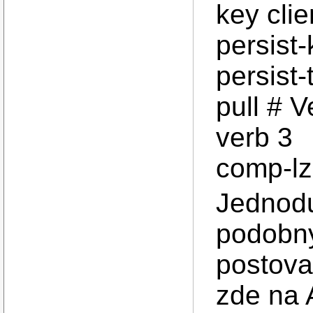
key clie
persist
persist-
pull # 
verb 3
comp-l
Jednodu
podobny
postovat
zde na 