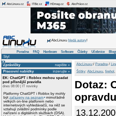
AbcLinuxu.cz
ITBiz.cz
HDmag.cz
AbcPráce.cz
AbcLinuxu
hledá autory
!
Poradna
FAQ
Hardware
Software
Články
Učebnice
Blog
Styl
×
AbcLinuxu
:/
Poradna
/
Lin
Zprávičky
napište »
Pracovní nabídky
inzerujte »
Štítky
:
AbcLinuxu
,
firehol
EK: ChatGPT i Roblox mohou spadat
Dotaz: 
pod přísnější pravidla
dnes 08:00 | IT novinky
opravdu
Platformy ChatGPT i Roblox by mohly
být
zařazeny na seznam
mimořádně
velkých on-line platforem nebo
internetových vyhledávačů, na něž se
vztahují zvláštní podmínky podle
13.12.200
nařízení o digitálních službách (DSA).