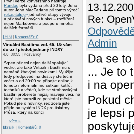
První verze konverzního nástroje
13.12.20
Pandoc
byla vydána před 20 lety. Jeho
autor John MacFarlane při tomto výročí
rekapituluje
jednotlivé etapy vývoje
Re: OpenV
a přidávání nových funkcí – rozšíření
nejen Markdownu a podporu mnoha
Odpovědě
dalších formátů.
|🇵🇸
|
Komentářů: 0
Admin
Virtuální Bastlírna vol. 65: Už vám
dorazil předobjednaný INDX?
Da se to
4.8. 00:55 | Pozvánky
Srpen přinesl nejen další spalující
... Je to
vedro, ale také Virtuální Bastlírnu s
neméně žhavými novinkami. Využijte
tedy předpovědi na deštivý čtvrteční
i na ope
večer a od 20:00 se připojte online k
tomuto neformálnímu setkání kutilů,
techniků a vědců, kde se strahovskými
bastlíři proberete nejzajímavější věci, na
Pokud ch
které jste narazili za poslední měsíc.
Pokud jde o novinky, řeč zcela jistě
přijde na systém INDX pro tiskárny
je lepsi 
Průša, který na konci
…
více »
poskytuj
bkralik
|
Komentářů: 0