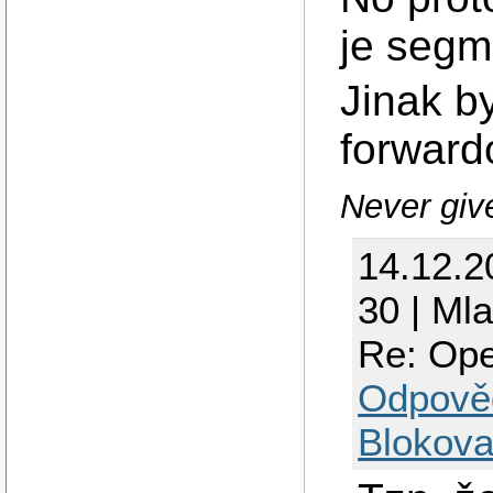
je segme
Jinak by
forwardo
Never giv
14.12.2
30 | Ml
Re: Ope
Odpově
Blokova