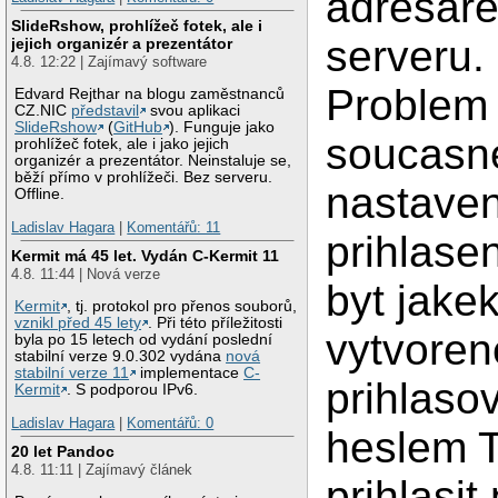
adresare
SlideRshow, prohlížeč fotek, ale i
serveru.
jejich organizér a prezentátor
4.8. 12:22 | Zajímavý software
Problem 
Edvard Rejthar na blogu zaměstnanců
CZ.NIC
představil
svou aplikaci
SlideRshow
(
GitHub
). Funguje jako
soucas
prohlížeč fotek, ale i jako jejich
organizér a prezentátor. Neinstaluje se,
běží přímo v prohlížeči. Bez serveru.
nastaven
Offline.
Ladislav Hagara
|
Komentářů: 11
prihlase
Kermit má 45 let. Vydán C-Kermit 11
4.8. 11:44 | Nová verze
byt jake
Kermit
, tj. protokol pro přenos souborů,
vznikl před 45 lety
. Při této příležitosti
vytvoren
byla po 15 letech od vydání poslední
stabilní verze 9.0.302 vydána
nová
stabilní verze 11
implementace
C-
prihlaso
Kermit
. S podporou IPv6.
Ladislav Hagara
|
Komentářů: 0
heslem 
20 let Pandoc
4.8. 11:11 | Zajímavý článek
prihlasit