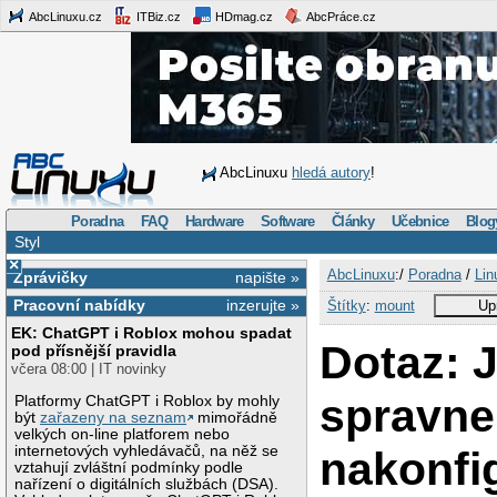
AbcLinuxu.cz
ITBiz.cz
HDmag.cz
AbcPráce.cz
AbcLinuxu
hledá autory
!
Poradna
FAQ
Hardware
Software
Články
Učebnice
Blog
Styl
×
AbcLinuxu
:/
Poradna
/
Lin
Zprávičky
napište »
Pracovní nabídky
inzerujte »
Štítky
:
mount
Up
EK: ChatGPT i Roblox mohou spadat
Dotaz: 
pod přísnější pravidla
včera 08:00 | IT novinky
spravne
Platformy ChatGPT i Roblox by mohly
být
zařazeny na seznam
mimořádně
velkých on-line platforem nebo
internetových vyhledávačů, na něž se
nakonfi
vztahují zvláštní podmínky podle
nařízení o digitálních službách (DSA).