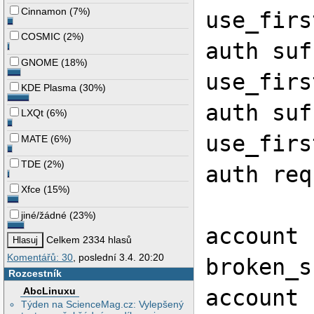
Cinnamon
(
7%
)
use_firs
COSMIC
(
2%
)
auth suf
GNOME
(
18%
)
use_firs
KDE Plasma
(
30%
)
auth suf
LXQt
(
6%
)
use_firs
MATE
(
6%
)
TDE
(
2%
)
auth req
Xfce
(
15%
)
jiné/žádné
(
23%
)
account 
Celkem 2334 hlasů
Komentářů: 30
, poslední 3.4. 20:20
broken_s
Rozcestník
AbcLinuxu
account 
Týden na ScienceMag.cz: Vylepšený