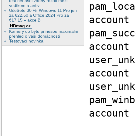
test nenašel žádný rozdíl mezi
pam_loca
vodíkem a antiv
Ušetřete 30 %: Windows 11 Pro jen
za €22,50 a Office 2024 Pro za
account 
€17,15 – akce B
HDmag.cz
pam_succ
Kamery do bytu přinesou maximální
přehled o vaší domácnosti
Testovací novinka
account 
user_unk
account 
user_unk
pam_winb
account 