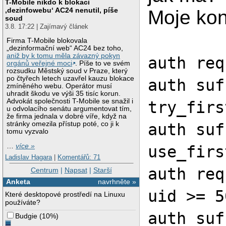
T-Mobile nikdo k blokaci
‚dezinfowebu‘ AC24 nenutil, píše
Moje kon
soud
3.8. 17:22 | Zajímavý článek
Firma T-Mobile blokovala
„dezinformační web“ AC24 bez toho,
aniž by k tomu měla závazný pokyn
auth req
orgánů veřejné moci
. Píše to ve svém
rozsudku Městský soud v Praze, který
po čtyřech letech uzavřel kauzu blokace
auth suf
zmíněného webu. Operátor musí
uhradit škodu ve výši 35 tisíc korun.
Advokát společnosti T-Mobile se snažil i
try_firs
u odvolacího senátu argumentovat tím,
že firma jednala v dobré víře, když na
stránky omezila přístup poté, co ji k
auth suf
tomu vyzvalo
…
více »
use_firs
Ladislav Hagara
|
Komentářů: 71
auth req
Centrum
|
Napsat
|
Starší
Anketa
navrhněte »
uid >= 5
Které desktopové prostředí na Linuxu
používáte?
auth suf
Budgie
(
10%
)