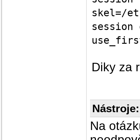
skel=/et
session 
use_firs
Diky za 
Nástroje:
Na otázk
neodpově