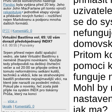
První verze konverzního nástroje
Pandoc
byla vydána před 20 lety. Jeho
uzivatel
autor John MacFarlane při tomto výročí
rekapituluje
jednotlivé etapy vývoje
a přidávání nových funkcí – rozšíření
se do sy
nejen Markdownu a podporu mnoha
dalších formátů.
nefunguj
|🇵🇸
|
Komentářů: 0
Virtuální Bastlírna vol. 65: Už vám
domovsk
dorazil předobjednaný INDX?
4.8. 00:55 | Pozvánky
Pritom k
Srpen přinesl nejen další spalující
vedro, ale také Virtuální Bastlírnu s
neméně žhavými novinkami. Využijte
pomoci k
tedy předpovědi na deštivý čtvrteční
večer a od 20:00 se připojte online k
tomuto neformálnímu setkání kutilů,
funguje 
techniků a vědců, kde se strahovskými
bastlíři proberete nejzajímavější věci, na
které jste narazili za poslední měsíc.
Mohl by 
Pokud jde o novinky, řeč zcela jistě
přijde na systém INDX pro tiskárny
Průša, který na konci
nastaven
…
více »
jak ma?
bkralik
|
Komentářů: 0