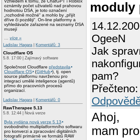
Vzhledem k tomu, že ChatGPT i Roblox
moduly
oznámily počet uživatelů nad prahovou
hodnotou DSA, je toto označení
„rozhodně možné“ a mohlo by „přijít
dříve či později“. On-line platformy a
14.12.200
vyhledávače zařazené na seznamy DSA
musejí
OgeeN
…
více »
Ladislav Hagara
|
Komentářů: 3
Jak sprav
Cloudflare OS
5.8. 17:00 | Zajímavý software
nakonfigu
Společnost Cloudflare
představila
Cloudflare OS
(
GitHub
), tj. open
pam?
source platformu navrženou pro
integraci umělé inteligence (agentů)
Přečteno:
přímo do pracovních procesů
organizací.
Odpovědě
Ladislav Hagara
|
Komentářů: 0
RawTherapee 5.13
Ahoj,
5.8. 12:44 | Nová verze
Byla vydána nová verze 5.13
mam pro
svobodného multiplatformního softwaru
pro konverzi a zpracování digitálních
fotografií primárně ve formátů RAW