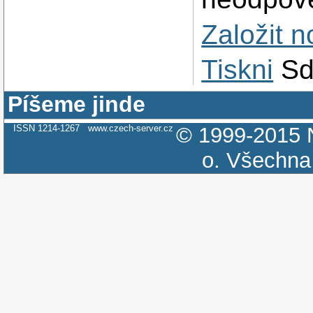
Založit 
Tiskni
Sd
Píšeme jinde
ISSN 1214-1267
www.czech-server.cz
© 1999-2015
o.
Všechna 