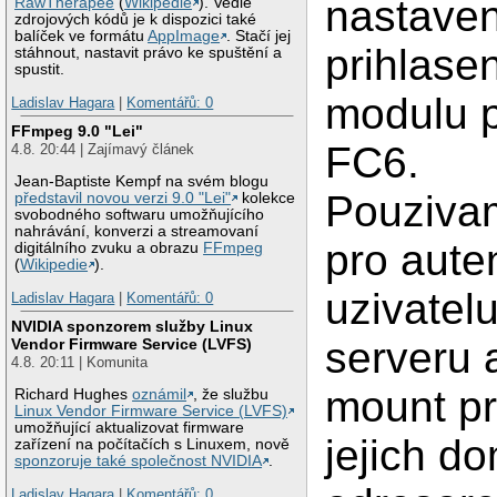
nastave
RawTherapee
(
Wikipedie
). Vedle
zdrojových kódů je k dispozici také
balíček ve formátu
AppImage
. Stačí jej
prihlase
stáhnout, nastavit právo ke spuštění a
spustit.
modulu 
Ladislav Hagara
|
Komentářů: 0
FFmpeg 9.0 "Lei"
FC6.
4.8. 20:44 | Zajímavý článek
Jean-Baptiste Kempf na svém blogu
Pouziva
představil novou verzi 9.0 "Lei"
kolekce
svobodného softwaru umožňujícího
nahrávání, konverzi a streamovaní
pro auten
digitálního zvuku a obrazu
FFmpeg
(
Wikipedie
).
uzivatel
Ladislav Hagara
|
Komentářů: 0
NVIDIA sponzorem služby Linux
serveru
Vendor Firmware Service (LVFS)
4.8. 20:11 | Komunita
mount pr
Richard Hughes
oznámil
, že službu
Linux Vendor Firmware Service (LVFS)
umožňující aktualizovat firmware
jejich d
zařízení na počítačích s Linuxem, nově
sponzoruje také společnost NVIDIA
.
Ladislav Hagara
|
Komentářů: 0