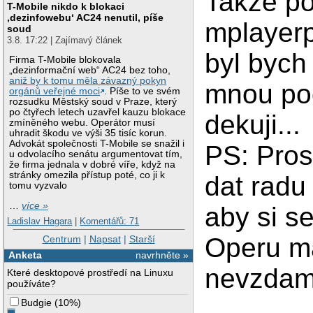
Takze p
T-Mobile nikdo k blokaci
‚dezinfowebu‘ AC24 nenutil, píše
mplayerp
soud
3.8. 17:22 | Zajímavý článek
byl bych
Firma T-Mobile blokovala
„dezinformační web“ AC24 bez toho,
aniž by k tomu měla závazný pokyn
mnou pod
orgánů veřejné moci
. Píše to ve svém
rozsudku Městský soud v Praze, který
po čtyřech letech uzavřel kauzu blokace
dekuji...
zmíněného webu. Operátor musí
uhradit škodu ve výši 35 tisíc korun.
Advokát společnosti T-Mobile se snažil i
PS: Prosi
u odvolacího senátu argumentovat tím,
že firma jednala v dobré víře, když na
stránky omezila přístup poté, co ji k
dat radu 
tomu vyzvalo
…
více »
aby si se
Ladislav Hagara
|
Komentářů: 71
Operu ma
Centrum
|
Napsat
|
Starší
Anketa
navrhněte »
nevzdam.
Které desktopové prostředí na Linuxu
používáte?
Budgie
(
10%
)