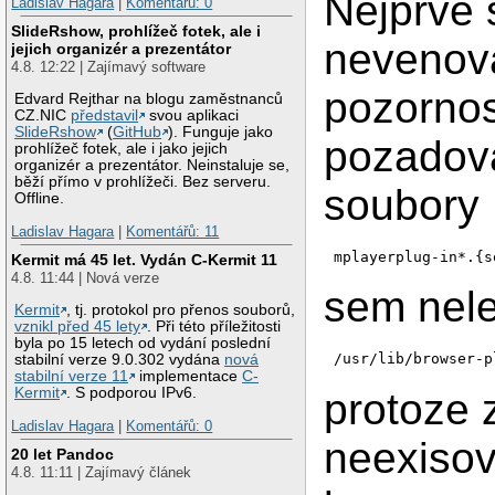
Nejprve
Ladislav Hagara
|
Komentářů: 0
SlideRshow, prohlížeč fotek, ale i
nevenov
jejich organizér a prezentátor
4.8. 12:22 | Zajímavý software
pozornos
Edvard Rejthar na blogu zaměstnanců
CZ.NIC
představil
svou aplikaci
SlideRshow
(
GitHub
). Funguje jako
pozadov
prohlížeč fotek, ale i jako jejich
organizér a prezentátor. Neinstaluje se,
běží přímo v prohlížeči. Bez serveru.
soubory
Offline.
Ladislav Hagara
|
Komentářů: 11
mplayerplug-in*.{s
Kermit má 45 let. Vydán C-Kermit 11
4.8. 11:44 | Nová verze
sem nele
Kermit
, tj. protokol pro přenos souborů,
vznikl před 45 lety
. Při této příležitosti
byla po 15 letech od vydání poslední
/usr/lib/browser-p
stabilní verze 9.0.302 vydána
nová
stabilní verze 11
implementace
C-
Kermit
. S podporou IPv6.
protoze 
Ladislav Hagara
|
Komentářů: 0
neexisov
20 let Pandoc
4.8. 11:11 | Zajímavý článek