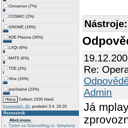
Cinnamon
(
7%
)
COSMIC
(
2%
)
Nástroje:
GNOME
(
18%
)
Odpově
KDE Plasma
(
30%
)
LXQt
(
6%
)
19.12.200
MATE
(
6%
)
Re: Opera
TDE
(
2%
)
Odpovědě
Xfce
(
15%
)
Admin
jiné/žádné
(
23%
)
Celkem 2335 hlasů
Já mplay
Komentářů: 30
, poslední 3.4. 20:20
Rozcestník
zprovozn
AbcLinuxu
Týden na ScienceMag.cz: Vylepšený