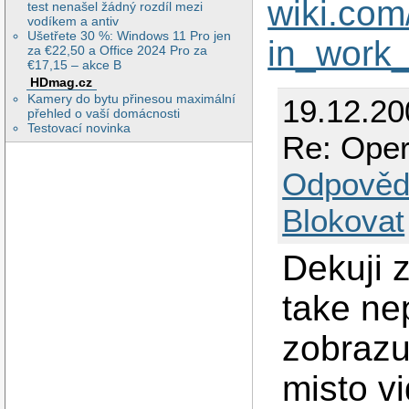
wiki.co
test nenašel žádný rozdíl mezi
vodíkem a antiv
Ušetřete 30 %: Windows 11 Pro jen
in_work
za €22,50 a Office 2024 Pro za
€17,15 – akce B
HDmag.cz
Kamery do bytu přinesou maximální
19.12.2
přehled o vaší domácnosti
Testovací novinka
Re: Oper
Odpověd
Blokovat
Dekuji 
take ne
zobrazu
misto v