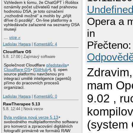
Vzhledem k tomu, že ChatGPT i Roblox
Undefine
oznámily počet uživatelů nad prahovou
hodnotou DSA, je toto označení
„rozhodně možné“ a mohlo by „přijít
Opera a m
dříve či později“. On-line platformy a
vyhledávače zařazené na seznamy DSA
musejí
in
…
více »
Přečteno:
Ladislav Hagara
|
Komentářů: 4
Cloudflare OS
Odpovědě
5.8. 17:00 | Zajímavý software
Společnost Cloudflare
představila
Zdravim,
Cloudflare OS
(
GitHub
), tj. open
source platformu navrženou pro
integraci umělé inteligence (agentů)
mam Ope
přímo do pracovních procesů
organizací.
9.02 , r
Ladislav Hagara
|
Komentářů: 0
RawTherapee 5.13
kompilo
5.8. 12:44 | Nová verze
Byla vydána nová verze 5.13
(system 
svobodného multiplatformního softwaru
pro konverzi a zpracování digitálních
fotografií primárně ve formátů RAW