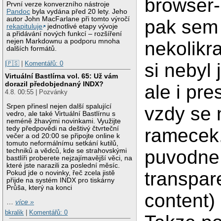
browser-
První verze konverzního nástroje
Pandoc
byla vydána před 20 lety. Jeho
autor John MacFarlane při tomto výročí
pak sem 
rekapituluje
jednotlivé etapy vývoje
a přidávání nových funkcí – rozšíření
nejen Markdownu a podporu mnoha
nekolikr
dalších formátů.
|🇵🇸
|
Komentářů: 0
si nebyl 
Virtuální Bastlírna vol. 65: Už vám
dorazil předobjednaný INDX?
ale i pre
4.8. 00:55 | Pozvánky
Srpen přinesl nejen další spalující
vzdy se 
vedro, ale také Virtuální Bastlírnu s
neméně žhavými novinkami. Využijte
tedy předpovědi na deštivý čtvrteční
ramecek.
večer a od 20:00 se připojte online k
tomuto neformálnímu setkání kutilů,
puvodne
techniků a vědců, kde se strahovskými
bastlíři proberete nejzajímavější věci, na
které jste narazili za poslední měsíc.
transpar
Pokud jde o novinky, řeč zcela jistě
přijde na systém INDX pro tiskárny
Průša, který na konci
content)
…
více »
bkralik
|
Komentářů: 0