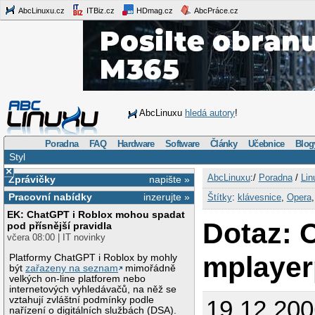
AbcLinuxu.cz
ITBiz.cz
HDmag.cz
AbcPráce.cz
AbcLinuxu
hledá autory
!
Poradna
FAQ
Hardware
Software
Články
Učebnice
Blog
Styl
×
AbcLinuxu
:/
Poradna
/
Lin
Zprávičky
napište »
Pracovní nabídky
inzerujte »
Štítky
:
klávesnice
,
Opera
EK: ChatGPT i Roblox mohou spadat
Dotaz: 
pod přísnější pravidla
včera 08:00 | IT novinky
mplayer
Platformy ChatGPT i Roblox by mohly
být
zařazeny na seznam
mimořádně
velkých on-line platforem nebo
internetových vyhledávačů, na něž se
vztahují zvláštní podmínky podle
19.12.200
nařízení o digitálních službách (DSA).