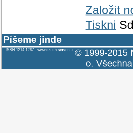
Založit 
Tiskni
Sd
Píšeme jinde
ISSN 1214-1267
www.czech-server.cz
© 1999-2015
o.
Všechna 