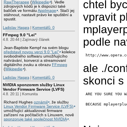
chtel by
RawTherapee
(
Wikipedie
). Vedle
zdrojových kódů je k dispozici také
balíček ve formátu
AppImage
. Stačí jej
vpravit p
stáhnout, nastavit právo ke spuštění a
spustit.
mplayerp
Ladislav Hagara
|
Komentářů: 0
FFmpeg 9.0 "Lei"
podle na
4.8. 20:44 | Zajímavý článek
Jean-Baptiste Kempf na svém blogu
představil novou verzi 9.0 "Lei"
kolekce
http://www.opera.c
svobodného softwaru umožňujícího
nahrávání, konverzi a streamovaní
ale ./con
digitálního zvuku a obrazu
FFmpeg
(
Wikipedie
).
skonci s
Ladislav Hagara
|
Komentářů: 0
NVIDIA sponzorem služby Linux
Vendor Firmware Service (LVFS)
ARE YOU SURE YOU W
4.8. 20:11 | Komunita
Richard Hughes
oznámil
, že službu
BECAUSE mplayerplu
Linux Vendor Firmware Service (LVFS)
umožňující aktualizovat firmware
zařízení na počítačích s Linuxem, nově
sponzoruje také společnost NVIDIA
.