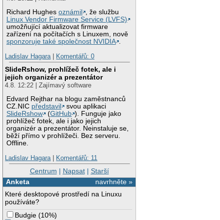
Richard Hughes
oznámil
, že službu
Linux Vendor Firmware Service (LVFS)
umožňující aktualizovat firmware
zařízení na počítačích s Linuxem, nově
sponzoruje také společnost NVIDIA
.
Ladislav Hagara
|
Komentářů: 0
SlideRshow, prohlížeč fotek, ale i
jejich organizér a prezentátor
4.8. 12:22 | Zajímavý software
Edvard Rejthar na blogu zaměstnanců
CZ.NIC
představil
svou aplikaci
SlideRshow
(
GitHub
). Funguje jako
prohlížeč fotek, ale i jako jejich
organizér a prezentátor. Neinstaluje se,
běží přímo v prohlížeči. Bez serveru.
Offline.
Ladislav Hagara
|
Komentářů: 11
Centrum
|
Napsat
|
Starší
Anketa
navrhněte »
Které desktopové prostředí na Linuxu
používáte?
Budgie
(
10%
)