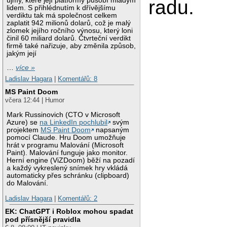
újmy, které její platformy působí mladým
radu.
lidem. S přihlédnutím k dřívějšímu
verdiktu tak má společnost celkem
zaplatit 942 milionů dolarů, což je malý
zlomek jejího ročního výnosu, který loni
činil 60 miliard dolarů. Čtvrteční verdikt
firmě také nařizuje, aby změnila způsob,
jakým její
…
více »
Ladislav Hagara
|
Komentářů: 8
MS Paint Doom
včera 12:44 | Humor
Mark Russinovich (CTO v Microsoft
Azure) se
na LinkedIn pochlubil
svým
projektem
MS Paint Doom
napsaným
pomocí Claude. Hru Doom umožňuje
hrát v programu Malování (Microsoft
Paint). Malování funguje jako monitor.
Herní engine (ViZDoom) běží na pozadí
a každý vykreslený snímek hry vkládá
automaticky přes schránku (clipboard)
do Malování.
Ladislav Hagara
|
Komentářů: 2
EK: ChatGPT i Roblox mohou spadat
pod přísnější pravidla