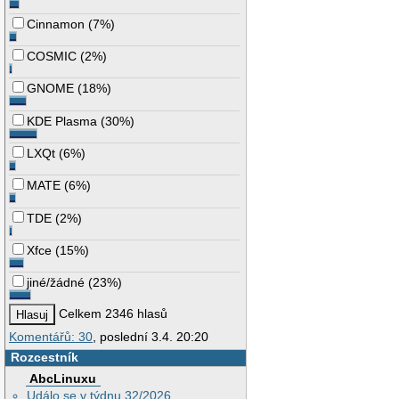
Cinnamon
(
7%
)
COSMIC
(
2%
)
GNOME
(
18%
)
KDE Plasma
(
30%
)
LXQt
(
6%
)
MATE
(
6%
)
TDE
(
2%
)
Xfce
(
15%
)
jiné/žádné
(
23%
)
Celkem 2346 hlasů
Komentářů: 30
, poslední 3.4. 20:20
Rozcestník
AbcLinuxu
Událo se v týdnu 32/2026