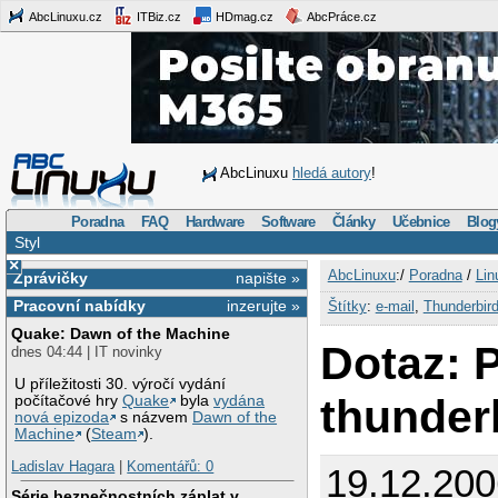
AbcLinuxu.cz
ITBiz.cz
HDmag.cz
AbcPráce.cz
AbcLinuxu
hledá autory
!
Poradna
FAQ
Hardware
Software
Články
Učebnice
Blog
Styl
×
AbcLinuxu
:/
Poradna
/
Lin
Zprávičky
napište »
Pracovní nabídky
inzerujte »
Štítky
:
e-mail
,
Thunderbir
Quake: Dawn of the Machine
Dotaz: 
dnes 04:44 | IT novinky
U příležitosti 30. výročí vydání
thunder
počítačové hry
Quake
byla
vydána
nová epizoda
s názvem
Dawn of the
Machine
(
Steam
).
Ladislav Hagara
|
Komentářů: 0
19.12.20
Série bezpečnostních záplat v