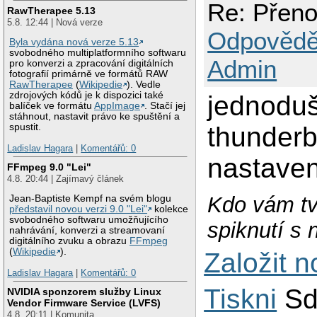
Re: Přeno
RawTherapee 5.13
5.8. 12:44 | Nová verze
Odpovědě
Byla vydána nová verze 5.13
svobodného multiplatformního softwaru
Admin
pro konverzi a zpracování digitálních
fotografií primárně ve formátů RAW
RawTherapee
(
Wikipedie
). Vedle
zdrojových kódů je k dispozici také
jednoduše
balíček ve formátu
AppImage
. Stačí jej
stáhnout, nastavit právo ke spuštění a
thunderb
spustit.
Ladislav Hagara
|
Komentářů: 0
nastave
FFmpeg 9.0 "Lei"
4.8. 20:44 | Zajímavý článek
Kdo vám tvr
Jean-Baptiste Kempf na svém blogu
představil novou verzi 9.0 "Lei"
kolekce
svobodného softwaru umožňujícího
spiknutí s 
nahrávání, konverzi a streamovaní
digitálního zvuku a obrazu
FFmpeg
(
Wikipedie
).
Založit 
Ladislav Hagara
|
Komentářů: 0
Tiskni
Sd
NVIDIA sponzorem služby Linux
Vendor Firmware Service (LVFS)
4.8. 20:11 | Komunita