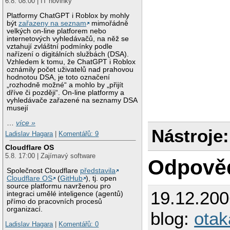
6.8. 08:00 | IT novinky
Platformy ChatGPT i Roblox by mohly
být
zařazeny na seznam
mimořádně
velkých on-line platforem nebo
internetových vyhledávačů, na něž se
vztahují zvláštní podmínky podle
nařízení o digitálních službách (DSA).
Vzhledem k tomu, že ChatGPT i Roblox
oznámily počet uživatelů nad prahovou
hodnotou DSA, je toto označení
„rozhodně možné“ a mohlo by „přijít
dříve či později“. On-line platformy a
vyhledávače zařazené na seznamy DSA
musejí
…
více »
Nástroje:
Ladislav Hagara
|
Komentářů: 9
Cloudflare OS
5.8. 17:00 | Zajímavý software
Odpově
Společnost Cloudflare
představila
Cloudflare OS
(
GitHub
), tj. open
source platformu navrženou pro
19.12.20
integraci umělé inteligence (agentů)
přímo do pracovních procesů
organizací.
blog:
otak
Ladislav Hagara
|
Komentářů: 0