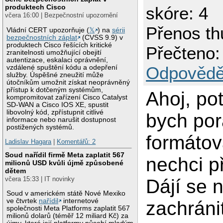
produktech Cisco
skóre: 4
včera 16:00 | Bezpečnostní upozornění
Přenos th
Vládní CERT upozorňuje (
𝕏
) na
sérii
bezpečnostních záplat
(CVSS 9.9) v
produktech Cisco řešících kritické
Přečteno:
zranitelnosti umožňující obejití
autentizace, eskalaci oprávnění,
Odpovědě
vzdálené spuštění kódu a odepření
služby. Úspěšné zneužití může
útočníkům umožnit získat neoprávněný
přístup k dotčeným systémům,
Ahoj, po
kompromitovat zařízení Cisco Catalyst
SD-WAN a Cisco IOS XE, spustit
libovolný kód, zpřístupnit citlivé
bych por
informace nebo narušit dostupnost
postižených systémů.
formátov
Ladislav Hagara
|
Komentářů: 2
Soud nařídil firmě Meta zaplatit 567
nechci při
milionů USD kvůli újmě způsobené
dětem
včera 15:33 | IT novinky
Dájí se 
Soud v americkém státě Nové Mexiko
ve čtvrtek
nařídil
internetové
zachráni
společnosti Meta Platforms zaplatit 567
milionů dolarů (téměř 12 miliard Kč) za