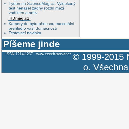
Týden na ScienceMag.cz: Vylepšený
test nenašel žádný rozdíl mezi
vodíkem a antiv
HDmag.cz
Kamery do bytu přinesou maximální
přehled o vaší domácnosti
Testovací novinka
Píšeme jinde
ISSN 1214-1267
www.czech-server.cz
© 1999-2015
o.
Všechna 