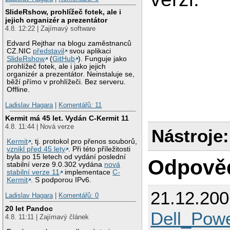
SlideRshow, prohlížeč fotek, ale i
jejich organizér a prezentátor
4.8. 12:22 | Zajímavý software
Edvard Rejthar na blogu zaměstnanců
CZ.NIC
představil
svou aplikaci
SlideRshow
(
GitHub
). Funguje jako
prohlížeč fotek, ale i jako jejich
organizér a prezentátor. Neinstaluje se,
běží přímo v prohlížeči. Bez serveru.
Offline.
Ladislav Hagara
|
Komentářů: 11
Kermit má 45 let. Vydán C-Kermit 11
4.8. 11:44 | Nová verze
Nástroje:
Kermit
, tj. protokol pro přenos souborů,
vznikl před 45 lety
. Při této příležitosti
byla po 15 letech od vydání poslední
Odpově
stabilní verze 9.0.302 vydána
nová
stabilní verze 11
implementace
C-
Kermit
. S podporou IPv6.
21.12.20
Ladislav Hagara
|
Komentářů: 0
20 let Pandoc
Dell_Pow
4.8. 11:11 | Zajímavý článek