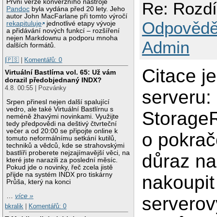
První verze konverzního nástroje
Re: Rozdí
Pandoc
byla vydána před 20 lety. Jeho
autor John MacFarlane při tomto výročí
Odpovědě
rekapituluje
jednotlivé etapy vývoje
a přidávání nových funkcí – rozšíření
nejen Markdownu a podporu mnoha
Admin
dalších formátů.
|🇵🇸
|
Komentářů: 0
Citace 
Virtuální Bastlírna vol. 65: Už vám
dorazil předobjednaný INDX?
4.8. 00:55 | Pozvánky
serveru:
Srpen přinesl nejen další spalující
vedro, ale také Virtuální Bastlírnu s
StorageR
neméně žhavými novinkami. Využijte
tedy předpovědi na deštivý čtvrteční
večer a od 20:00 se připojte online k
o pokrač
tomuto neformálnímu setkání kutilů,
techniků a vědců, kde se strahovskými
bastlíři proberete nejzajímavější věci, na
důraz na
které jste narazili za poslední měsíc.
Pokud jde o novinky, řeč zcela jistě
přijde na systém INDX pro tiskárny
nakoupit
Průša, který na konci
…
více »
serverov
bkralik
|
Komentářů: 0