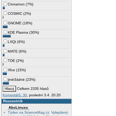
Cinnamon
(
7%
)
COSMIC
(
2%
)
GNOME
(
18%
)
KDE Plasma
(
30%
)
LXQt
(
6%
)
MATE
(
6%
)
TDE
(
2%
)
Xfce
(
15%
)
jiné/žádné
(
23%
)
Celkem 2335 hlasů
Komentářů: 30
, poslední 3.4. 20:20
Rozcestník
AbcLinuxu
Týden na ScienceMag.cz: Vylepšený