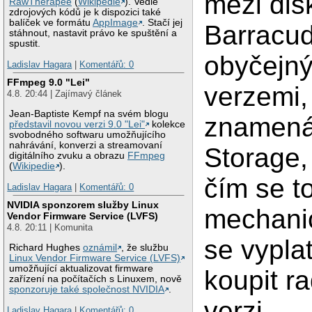
mezi dis
RawTherapee
(
Wikipedie
). Vedle
zdrojových kódů je k dispozici také
balíček ve formátu
AppImage
. Stačí jej
Barracu
stáhnout, nastavit právo ke spuštění a
spustit.
obyčejn
Ladislav Hagara
|
Komentářů: 0
FFmpeg 9.0 "Lei"
verzemi,
4.8. 20:44 | Zajímavý článek
Jean-Baptiste Kempf na svém blogu
znamená
představil novou verzi 9.0 "Lei"
kolekce
svobodného softwaru umožňujícího
nahrávání, konverzi a streamovaní
Storage,
digitálního zvuku a obrazu
FFmpeg
(
Wikipedie
).
čím se to
Ladislav Hagara
|
Komentářů: 0
NVIDIA sponzorem služby Linux
mechanick
Vendor Firmware Service (LVFS)
4.8. 20:11 | Komunita
se vyplat
Richard Hughes
oznámil
, že službu
Linux Vendor Firmware Service (LVFS)
umožňující aktualizovat firmware
koupit r
zařízení na počítačích s Linuxem, nově
sponzoruje také společnost NVIDIA
.
verzi.
Ladislav Hagara
|
Komentářů: 0