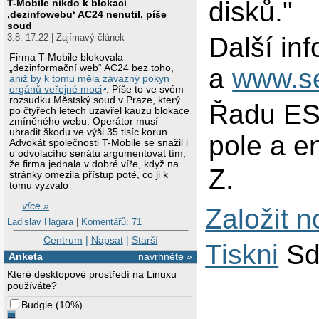
disků."
T-Mobile nikdo k blokaci
‚dezinfowebu‘ AC24 nenutil, píše
soud
3.8. 17:22 | Zajímavý článek
Další in
Firma T-Mobile blokovala
„dezinformační web“ AC24 bez toho,
a
www.s
aniž by k tomu měla závazný pokyn
orgánů veřejné moci
. Píše to ve svém
rozsudku Městský soud v Praze, který
Řadu ES
po čtyřech letech uzavřel kauzu blokace
zmíněného webu. Operátor musí
uhradit škodu ve výši 35 tisíc korun.
pole a en
Advokát společnosti T-Mobile se snažil i
u odvolacího senátu argumentovat tím,
že firma jednala v dobré víře, když na
Z.
stránky omezila přístup poté, co ji k
tomu vyzvalo
…
více »
Založit 
Ladislav Hagara
|
Komentářů: 71
Centrum
|
Napsat
|
Starší
Tiskni
Sd
Anketa
navrhněte »
Které desktopové prostředí na Linuxu
používáte?
Budgie
(
10%
)