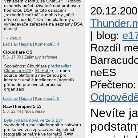
Vzhledem k tomu, že ChatGPT i Roblox
oznámily počet uživatelů nad prahovou
20.12.200
hodnotou DSA, je toto označení
„rozhodně možné“ a mohlo by „přijít
Thunder.
dříve či později“. On-line platformy a
vyhledávače zařazené na seznamy DSA
musejí
| blog:
e1
…
více »
Rozdíl me
Ladislav Hagara
|
Komentářů: 4
Cloudflare OS
Barracud
5.8. 17:00 | Zajímavý software
Společnost Cloudflare
představila
neES
Cloudflare OS
(
GitHub
), tj. open
source platformu navrženou pro
integraci umělé inteligence (agentů)
Přečteno:
přímo do pracovních procesů
organizací.
Odpovědě
Ladislav Hagara
|
Komentářů: 0
RawTherapee 5.13
Nevíte ja
5.8. 12:44 | Nová verze
Byla vydána nová verze 5.13
podstatn
svobodného multiplatformního softwaru
pro konverzi a zpracování digitálních
fotografií primárně ve formátů RAW