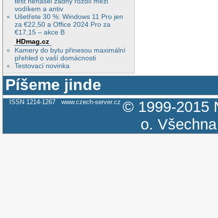
test nenašel žádný rozdíl mezi
vodíkem a antiv
Ušetřete 30 %: Windows 11 Pro jen
za €22,50 a Office 2024 Pro za
€17,15 – akce B
HDmag.cz
Kamery do bytu přinesou maximální
přehled o vaší domácnosti
Testovací novinka
Píšeme jinde
ISSN 1214-1267
www.czech-server.cz
© 1999-2015
o.
Všechna 