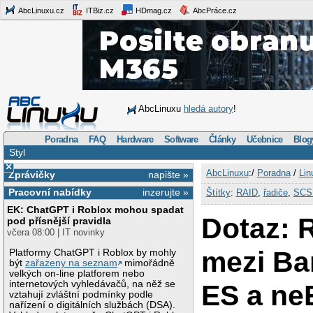
AbcLinuxu.cz
ITBiz.cz
HDmag.cz
AbcPráce.cz
AbcLinuxu
hledá autory
!
Poradna
FAQ
Hardware
Software
Články
Učebnice
Blog
Styl
×
AbcLinuxu
:/
Poradna
/
Lin
Zprávičky
napište »
Pracovní nabídky
inzerujte »
Štítky
:
RAID
,
řadiče
,
SCS
EK: ChatGPT i Roblox mohou spadat
Dotaz: 
pod přísnější pravidla
včera 08:00 | IT novinky
mezi Ba
Platformy ChatGPT i Roblox by mohly
být
zařazeny na seznam
mimořádně
velkých on-line platforem nebo
internetových vyhledávačů, na něž se
ES a ne
vztahují zvláštní podmínky podle
nařízení o digitálních službách (DSA).