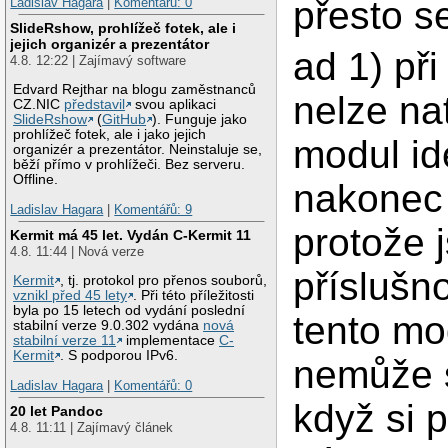
přesto s
Ladislav Hagara
|
Komentářů: 0
SlideRshow, prohlížeč fotek, ale i
jejich organizér a prezentátor
ad 1) př
4.8. 12:22 | Zajímavý software
Edvard Rejthar na blogu zaměstnanců
nelze na
CZ.NIC
představil
svou aplikaci
SlideRshow
(
GitHub
). Funguje jako
prohlížeč fotek, ale i jako jejich
modul id
organizér a prezentátor. Neinstaluje se,
běží přímo v prohlížeči. Bez serveru.
Offline.
nakonec
Ladislav Hagara
|
Komentářů: 9
protože 
Kermit má 45 let. Vydán C-Kermit 11
4.8. 11:44 | Nová verze
příslušn
Kermit
, tj. protokol pro přenos souborů,
vznikl před 45 lety
. Při této příležitosti
byla po 15 letech od vydání poslední
tento mo
stabilní verze 9.0.302 vydána
nová
stabilní verze 11
implementace
C-
Kermit
. S podporou IPv6.
nemůže s
Ladislav Hagara
|
Komentářů: 0
když si 
20 let Pandoc
4.8. 11:11 | Zajímavý článek