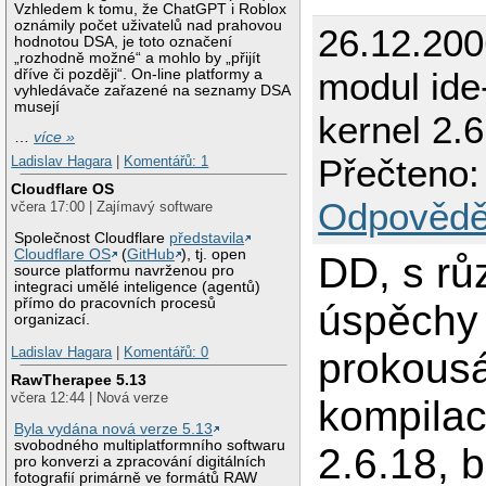
Vzhledem k tomu, že ChatGPT i Roblox
oznámily počet uživatelů nad prahovou
26.12.200
hodnotou DSA, je toto označení
„rozhodně možné“ a mohlo by „přijít
modul ide
dříve či později“. On-line platformy a
vyhledávače zařazené na seznamy DSA
musejí
kernel 2.6
…
více »
Přečteno:
Ladislav Hagara
|
Komentářů: 1
Cloudflare OS
Odpovědě
včera 17:00 | Zajímavý software
Společnost Cloudflare
představila
Cloudflare OS
(
GitHub
), tj. open
DD, s rů
source platformu navrženou pro
integraci umělé inteligence (agentů)
přímo do pracovních procesů
úspěchy
organizací.
Ladislav Hagara
|
Komentářů: 0
prokous
RawTherapee 5.13
včera 12:44 | Nová verze
kompilac
Byla vydána nová verze 5.13
svobodného multiplatformního softwaru
2.6.18, 
pro konverzi a zpracování digitálních
fotografií primárně ve formátů RAW