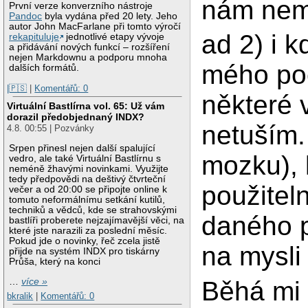
nám nemů
První verze konverzního nástroje
Pandoc
byla vydána před 20 lety. Jeho
autor John MacFarlane při tomto výročí
ad 2) i 
rekapituluje
jednotlivé etapy vývoje
a přidávání nových funkcí – rozšíření
nejen Markdownu a podporu mnoha
mého poč
dalších formátů.
|🇵🇸
|
Komentářů: 0
některé 
Virtuální Bastlírna vol. 65: Už vám
dorazil předobjednaný INDX?
netuším.
4.8. 00:55 | Pozvánky
Srpen přinesl nejen další spalující
mozku), k
vedro, ale také Virtuální Bastlírnu s
neméně žhavými novinkami. Využijte
tedy předpovědi na deštivý čtvrteční
použiteln
večer a od 20:00 se připojte online k
tomuto neformálnímu setkání kutilů,
techniků a vědců, kde se strahovskými
daného 
bastlíři proberete nejzajímavější věci, na
které jste narazili za poslední měsíc.
Pokud jde o novinky, řeč zcela jistě
na mysli
přijde na systém INDX pro tiskárny
Průša, který na konci
Běhá mi t
…
více »
bkralik
|
Komentářů: 0