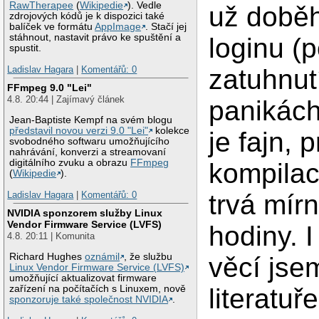
RawTherapee
(
Wikipedie
). Vedle
už doběh
zdrojových kódů je k dispozici také
balíček ve formátu
AppImage
. Stačí jej
stáhnout, nastavit právo ke spuštění a
loginu (
spustit.
Ladislav Hagara
|
Komentářů: 0
zatuhnut
FFmpeg 9.0 "Lei"
4.8. 20:44 | Zajímavý článek
panikách,
Jean-Baptiste Kempf na svém blogu
představil novou verzi 9.0 "Lei"
kolekce
je fajn, 
svobodného softwaru umožňujícího
nahrávání, konverzi a streamovaní
digitálního zvuku a obrazu
FFmpeg
kompilac
(
Wikipedie
).
Ladislav Hagara
|
Komentářů: 0
trvá mír
NVIDIA sponzorem služby Linux
Vendor Firmware Service (LVFS)
hodiny. I
4.8. 20:11 | Komunita
Richard Hughes
oznámil
, že službu
věcí jsem
Linux Vendor Firmware Service (LVFS)
umožňující aktualizovat firmware
zařízení na počítačích s Linuxem, nově
literatuř
sponzoruje také společnost NVIDIA
.