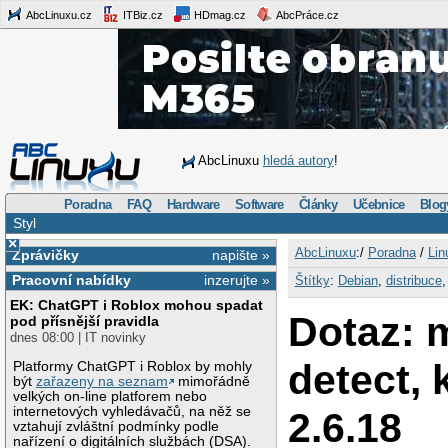
AbcLinuxu.cz
ITBiz.cz
HDmag.cz
AbcPráce.cz
AbcLinuxu
hledá autory
!
Poradna
FAQ
Hardware
Software
Články
Učebnice
Blog
Styl
×
AbcLinuxu
:/
Poradna
/
Lin
Zprávičky
napište »
Pracovní nabídky
inzerujte »
Štítky
:
Debian
,
distribuce
EK: ChatGPT i Roblox mohou spadat
Dotaz: 
pod přísnější pravidla
dnes 08:00 | IT novinky
detect, 
Platformy ChatGPT i Roblox by mohly
být
zařazeny na seznam
mimořádně
velkých on-line platforem nebo
internetových vyhledávačů, na něž se
2.6.18
vztahují zvláštní podmínky podle
nařízení o digitálních službách (DSA).