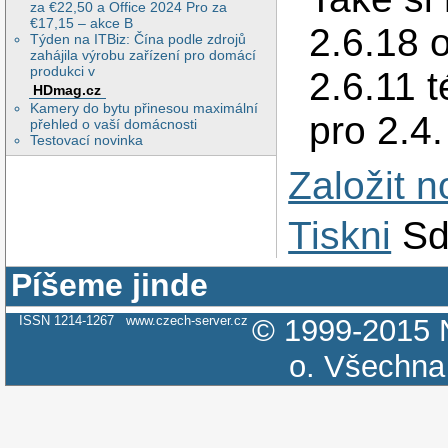
za €22,50 a Office 2024 Pro za
€17,15 – akce B
2.6.18 
Týden na ITBiz: Čína podle zdrojů
zahájila výrobu zařízení pro domácí
produkci v
2.6.11 
HDmag.cz
Kamery do bytu přinesou maximální
pro 2.4.
přehled o vaší domácnosti
Testovací novinka
Založit 
Tiskni
Sd
Píšeme jinde
ISSN 1214-1267
www.czech-server.cz
© 1999-2015
o.
Všechna 