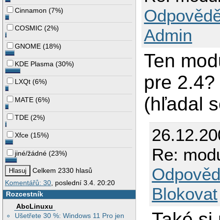
Odpovědě
Cinnamon
(
7%
)
COSMIC
(
2%
)
Admin
GNOME
(
18%
)
Ten modu
KDE Plasma
(
30%
)
pre 2.4?
LXQt
(
6%
)
(hľadal 
MATE
(
6%
)
TDE
(
2%
)
26.12.20
Xfce
(
15%
)
Re: modu
jiné/žádné
(
23%
)
Odpověd
Celkem 2330 hlasů
Komentářů: 30
, poslední 3.4. 20:20
Blokovat
Rozcestník
AbcLinuxu
Také si
Ušetřete 30 %: Windows 11 Pro jen