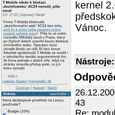
kernel 2.
T-Mobile nikdo k blokaci
‚dezinfowebu‘ AC24 nenutil, píše
soud
předskok
3.8. 17:22 | Zajímavý článek
Firma T-Mobile blokovala
Vánoc.
„dezinformační web“ AC24 bez toho,
aniž by k tomu měla závazný pokyn
orgánů veřejné moci
. Píše to ve svém
rozsudku Městský soud v Praze, který
po čtyřech letech uzavřel kauzu blokace
zmíněného webu. Operátor musí
uhradit škodu ve výši 35 tisíc korun.
Advokát společnosti T-Mobile se snažil i
u odvolacího senátu argumentovat tím,
Nástroje:
že firma jednala v dobré víře, když na
stránky omezila přístup poté, co ji k
tomu vyzvalo
Odpově
…
více »
Ladislav Hagara
|
Komentářů: 68
Centrum
|
Napsat
|
Starší
26.12.20
Anketa
navrhněte »
43
Které desktopové prostředí na Linuxu
používáte?
Re: modul
Budgie
(
10%
)