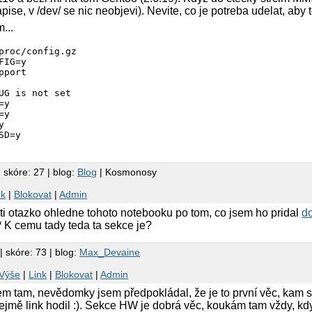
ise, v /dev/ se nic neobjevi). Nevite, co je potreba udelat, aby
...
proc/config.gz

FIG=y

pport

UG is not set

y

y



SD=y
 skóre: 27 | blog:
Blog
| Kosmonosy
nk
|
Blokovat
|
Admin
eti otazko ohledne tohoto notebooku po tom, co jsem ho pridal
d
 K cemu tady teda ta sekce je?
| skóre: 73 | blog:
Max_Devaine
Výše
|
Link
|
Blokovat
|
Admin
sem tam, nevědomky jsem předpokládal, že je to první věc, kam s
řejmě link hodil :). Sekce HW je dobrá věc, koukám tam vždy, k