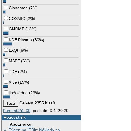
Cinnamon
(
7%
)
COSMIC
(
2%
)
GNOME
(
18%
)
KDE Plasma
(
30%
)
LXQt
(
6%
)
MATE
(
6%
)
TDE
(
2%
)
Xfce
(
15%
)
jiné/žádné
(
23%
)
Celkem 2355 hlasů
Komentářů: 30
, poslední 3.4. 20:20
Rozcestník
AbcLinuxu
Týden na ITBiz: Náklady na