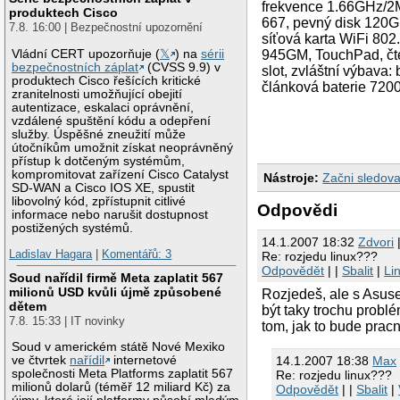
frekvence 1.66GHz/2
produktech Cisco
667, pevný disk 120G
7.8. 16:00 | Bezpečnostní upozornění
síťová karta WiFi 802
945GM, TouchPad, čte
Vládní CERT upozorňuje (
𝕏
) na
sérii
bezpečnostních záplat
(CVSS 9.9) v
slot, zvláštní výbava:
produktech Cisco řešících kritické
článková baterie 7200
zranitelnosti umožňující obejití
autentizace, eskalaci oprávnění,
vzdálené spuštění kódu a odepření
služby. Úspěšné zneužití může
útočníkům umožnit získat neoprávněný
přístup k dotčeným systémům,
kompromitovat zařízení Cisco Catalyst
Nástroje:
Začni sledova
SD-WAN a Cisco IOS XE, spustit
libovolný kód, zpřístupnit citlivé
Odpovědi
informace nebo narušit dostupnost
postižených systémů.
14.1.2007 18:32
Zdvori
|
Ladislav Hagara
|
Komentářů: 3
Re: rozjedu linux???
Odpovědět
| |
Sbalit
|
Li
Soud nařídil firmě Meta zaplatit 567
milionů USD kvůli újmě způsobené
Rozjedeš, ale s Asus
dětem
být taky trochu problé
7.8. 15:33 | IT novinky
tom, jak to bude prac
Soud v americkém státě Nové Mexiko
ve čtvrtek
nařídil
internetové
14.1.2007 18:38
Max
společnosti Meta Platforms zaplatit 567
Re: rozjedu linux???
milionů dolarů (téměř 12 miliard Kč) za
Odpovědět
| |
Sbalit
|