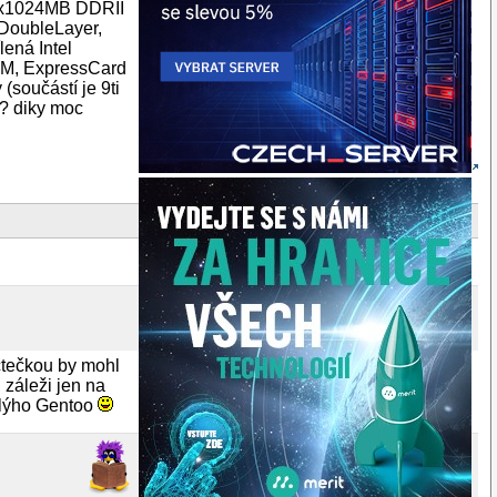
 1x1024MB DDRII
DoubleLayer,
lená Intel
3M, ExpressCard
(součástí je 9ti
i? diky moc
čtečkou by mohl
 záleži jen na
ilýho Gentoo