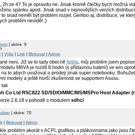
, 2h ze 4? To je opravdu ne. Jinak kromě čtečky bych možná vi
žimu spánku apod. Jinak snad v nejnovějších verzích distribucí
to snad neměl být problém rozjet. Gentoo aj, distribuce, ve kter
ych problém neviděl :)
vori
| skóre: 9
??
t
|
Výše
|
Link
|
Blokovat
|
Admin
ané není. Již se to tady obecně
řešilo
, můj problém jsem popis
delu M6VA je rozdíl 8 hodin (s přídavnou baterií) ve win oprot
ý na to abych uvažoval o prodeji jinak super notebooku. Bohu
nými modely a ještě horší zkušenosti se supportem Asusu.
 tak
coh Co Ltd R5C822 SD/SDIO/MMC/MS/MSPro Host Adapter (r
verze 2.6.18 v pohodě s modulem
sdhci
ufner
| skóre: 70
nk
|
Blokovat
|
Admin
le problém akorát s ACPI, grafikou a ptákovinama jako jsou čte