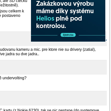
, ale SD čtečku
ežitostně).
 jsou celkem k
 je postaveno
anu kameru a mic. pre ktore nie su drivery (zatial),
ve jadra su dve jadra..
ě undervolting?
 kartu (z Nokie 6230), tak se nic nestane (do systemove