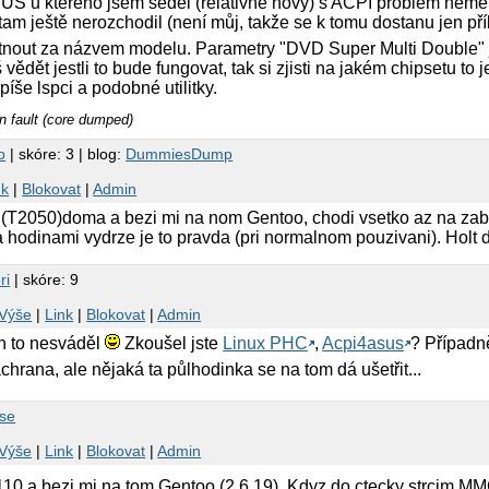
S u kterého jsem seděl (relativně nový) s ACPI problém neměl
am ještě nerozchodil (není můj, takže se k tomu dostanu jen příl
 utnout za názvem modelu. Parametry "DVD Super Multi Double"
 vědět jestli to bude fungovat, tak si zjisti na jakém chipsetu to
íše lspci a podobné utilitky.
 fault (core dumped)
o
| skóre: 3 | blog:
DummiesDump
nk
|
Blokovat
|
Admin
2050)doma a bezi mi na nom Gentoo, chodi vsetko az na zabudov
 hodinami vydrze je to pravda (pri normalnom pouzivani). Holt d
ri
| skóre: 9
Výše
|
Link
|
Blokovat
|
Admin
ch to nesváděl
Zkoušel jste
Linux PHC
,
Acpi4asus
? Případn
chrana, ale nějaká ta půlhodinka se na tom dá ušetřit...
ase
Výše
|
Link
|
Blokovat
|
Admin
0 a bezi mi na tom Gentoo (2.6.19). Kdyz do ctecky strcim MMC