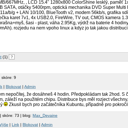
MB/667MHz, , LCD 15.4" 1280x800 ColorShine lesklý, paměť
B SATA, otáčky 5400rpm, optická mechanika DVD Super Multi 
.11a/b/g + LAN 10/100, BlueTooth v2, modem 56kb/s, grafika sdí
čka karet 7v1, 4x USB2.0, FireWire, TV out, CMOS kamera 1.
 brašna+myš, šasi - plast, váha 2.95Kg, výdrž na baterie 4 hodiny 
mAh). rozjedu na nem vpoho linux a kdyz jo tak jakou distribuc
t
(1)
?
 skóre: 9
nk
|
Blokovat
|
Admin
em nepočítej, že dosáhneš 4 hodin. Předpokládam tak 2hod. S 
m, záleží na použitém chipu. Distribuce bys měl rozject všechny,
ný
Zkusil bych pro začátečníka Kubuntu, případně pro pokroč
| skóre: 73 | blog:
Max_Devaine
Výše
|
Link
|
Blokovat
|
Admin