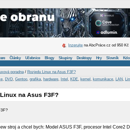
Inzerujte
na AbcPráce.cz od 950 Kč
are
Články
Učebnice
Blogy
Skupiny
Desktopy
Hry
Slovník
Kdo
uxová poradna
/
Rozjedu Linux na Asus F3F?
ce
,
DVD
,
Gentoo
,
grafika
,
hardware
,
Intel
,
KDE
,
kernel
,
komunikace
,
LAN
,
Li
 Linux na Asus F3F?
F3F?
new stroj a chcel bych: Model ASUS F3F, procesor Intel Core2 