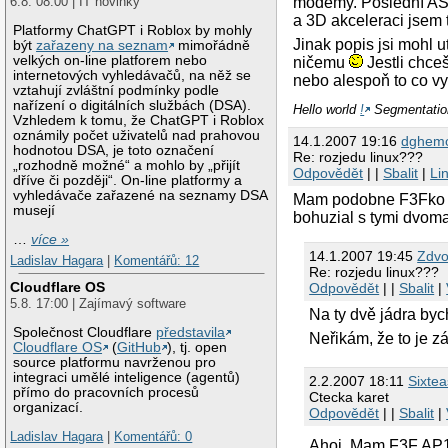
modemy. Poslední ASU
6.8. 08:00 | IT novinky
a 3D akceleraci jsem t
Platformy ChatGPT i Roblox by mohly
Jinak popis jsi mohl
být
zařazeny na seznam
mimořádně
velkých on-line platforem nebo
ničemu
Jestli chceš
internetových vyhledávačů, na něž se
nebo alespoň to co vyp
vztahují zvláštní podmínky podle
nařízení o digitálních službách (DSA).
Hello world
!
Segmentation
Vzhledem k tomu, že ChatGPT i Roblox
oznámily počet uživatelů nad prahovou
14.1.2007 19:16
dghem
hodnotou DSA, je toto označení
Re: rozjedu linux???
„rozhodně možné“ a mohlo by „přijít
Odpovědět
| |
Sbalit
|
Li
dříve či později“. On-line platformy a
vyhledávače zařazené na seznamy DSA
Mam podobne F3Fko (T
musejí
bohuzial s tymi dvoma
…
více »
14.1.2007 19:45
Zdvo
Ladislav Hagara
|
Komentářů: 12
Re: rozjedu linux???
Cloudflare OS
Odpovědět
| |
Sbalit
|
5.8. 17:00 | Zajímavý software
Na ty dvě jádra by
Společnost Cloudflare
představila
Neřikám, že to je zá
Cloudflare OS
(
GitHub
), tj. open
source platformu navrženou pro
integraci umělé inteligence (agentů)
2.2.2007 18:11
Sixte
přímo do pracovních procesů
Ctecka karet
organizací.
Odpovědět
| |
Sbalit
|
Ladislav Hagara
|
Komentářů: 0
Ahoj. Mam F3F AP11