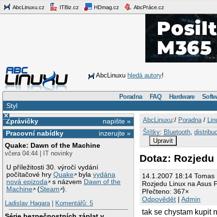
AbcLinuxu.cz
ITBiz.cz
HDmag.cz
AbcPráce.cz
AbcLinuxu
hledá autory
!
Poradna
FAQ
Hardware
Softw
Styl
×
AbcLinuxu
:/
Poradna
/
Lin
Zprávičky
napište »
Štítky
:
Bluetooth
,
distribu
Pracovní nabídky
inzerujte »
Upravit
Quake: Dawn of the Machine
včera 04:44 | IT novinky
Dotaz: Rozjedu
U příležitosti 30. výročí vydání
počítačové hry
Quake
byla
vydána
14.1.2007 18:14 Tomas
nová epizoda
s názvem
Dawn of the
Rozjedu Linux na Asus 
Machine
(
Steam
).
Přečteno: 367×
Odpovědět
|
Admin
Ladislav Hagara
|
Komentářů: 5
tak se chystam kupit 
Série bezpečnostních záplat v