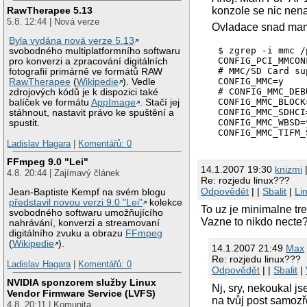
RawTherapee 5.13
konzole se nic nenap
5.8. 12:44 | Nová verze
Ovladace snad mam
Byla vydána nová verze 5.13
$ zgrep -i mmc /
svobodného multiplatformního softwaru
CONFIG_PCI_MMCON
pro konverzi a zpracování digitálních
# MMC/SD Card su
fotografií primárně ve formátů RAW
CONFIG_MMC=y

RawTherapee
(
Wikipedie
). Vedle
# CONFIG_MMC_DEB
zdrojových kódů je k dispozici také
CONFIG_MMC_BLOCK=
balíček ve formátu
AppImage
. Stačí jej
CONFIG_MMC_SDHCI=
stáhnout, nastavit právo ke spuštění a
CONFIG_MMC_WBSD=y
spustit.
CONFIG_MMC_TIFM_
Ladislav Hagara
|
Komentářů: 0
FFmpeg 9.0 "Lei"
14.1.2007 19:30
knizmi
|
4.8. 20:44 | Zajímavý článek
Re: rozjedu linux???
Odpovědět
| |
Sbalit
|
Li
Jean-Baptiste Kempf na svém blogu
představil novou verzi 9.0 "Lei"
kolekce
To uz je minimalne tr
svobodného softwaru umožňujícího
Vazne to nikdo necte?
nahrávání, konverzi a streamovaní
digitálního zvuku a obrazu
FFmpeg
(
Wikipedie
).
14.1.2007 21:49
Max
Re: rozjedu linux???
Ladislav Hagara
|
Komentářů: 0
Odpovědět
| |
Sbalit
|
NVIDIA sponzorem služby Linux
Nj, sry, nekoukal j
Vendor Firmware Service (LVFS)
na tvůj post samoz
4.8. 20:11 | Komunita