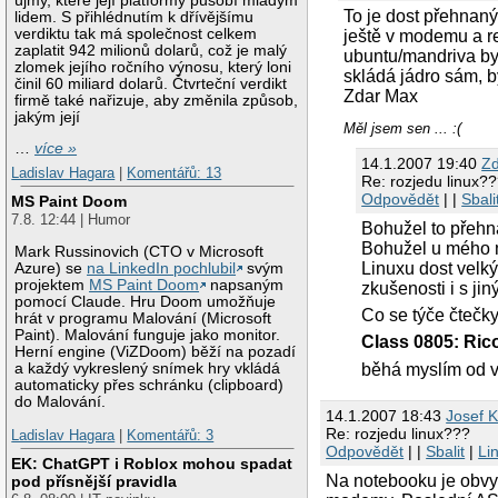
újmy, které její platformy působí mladým
To je dost přehnaný
lidem. S přihlédnutím k dřívějšímu
verdiktu tak má společnost celkem
ještě v modemu a re
zaplatit 942 milionů dolarů, což je malý
ubuntu/mandriva by 
zlomek jejího ročního výnosu, který loni
skládá jádro sám, b
činil 60 miliard dolarů. Čtvrteční verdikt
Zdar Max
firmě také nařizuje, aby změnila způsob,
jakým její
Měl jsem sen ... :(
…
více »
14.1.2007 19:40
Zd
Ladislav Hagara
|
Komentářů: 13
Re: rozjedu linux?
Odpovědět
| |
Sbali
MS Paint Doom
7.8. 12:44 | Humor
Bohužel to přehn
Bohužel u mého mo
Mark Russinovich (CTO v Microsoft
Linuxu dost velk
Azure) se
na LinkedIn pochlubil
svým
projektem
MS Paint Doom
napsaným
zkušenosti i s ji
pomocí Claude. Hru Doom umožňuje
Co se týče čtečky
hrát v programu Malování (Microsoft
Paint). Malování funguje jako monitor.
Class 0805: Ri
Herní engine (ViZDoom) běží na pozadí
běhá myslím od 
a každý vykreslený snímek hry vkládá
automaticky přes schránku (clipboard)
do Malování.
14.1.2007 18:43
Josef K
Re: rozjedu linux???
Ladislav Hagara
|
Komentářů: 3
Odpovědět
| |
Sbalit
|
Li
EK: ChatGPT i Roblox mohou spadat
Na notebooku je obvyk
pod přísnější pravidla