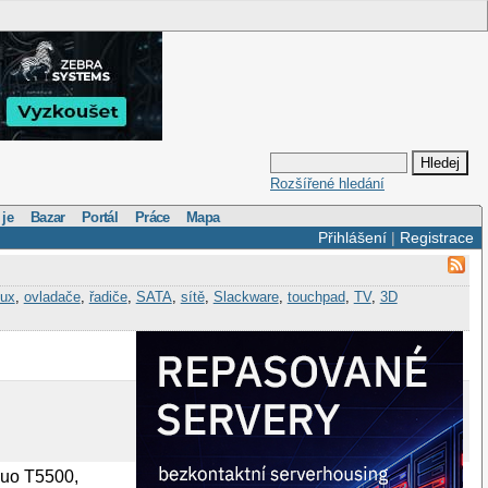
Rozšířené hledání
 je
Bazar
Portál
Práce
Mapa
Přihlášení
|
Registrace
nux
,
ovladače
,
řadiče
,
SATA
,
sítě
,
Slackware
,
touchpad
,
TV
,
3D
Duo T5500,