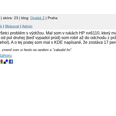
| skóre: 23 | blog:
Onééé 2
| Praha
nk
|
Blokovat
|
Admin
šetci problém s výdržou. Mal som v rukách HP nx6110, ktorý m
 od pol druhej (keď vypadol prúd) som robil až do odchodu z prá
ol). A o tej piatej som mal v KDE napísané, že zostáva 17 perc
ť, zmenil som si heslo na random a "zabudol ho".
Nahoru