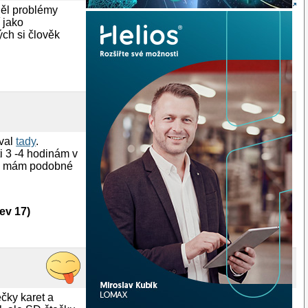
děl problémy
 jako
ých si člověk
oval
tady
.
i 3 -4 hodinám v
žel mám podobné
ev 17)
čky karet a