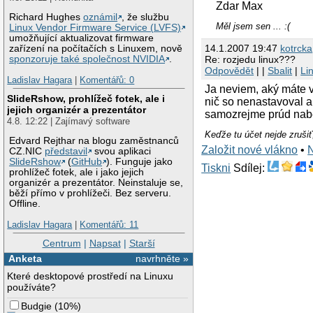
Zdar Max
Richard Hughes
oznámil
, že službu
Měl jsem sen ... :(
Linux Vendor Firmware Service (LVFS)
umožňující aktualizovat firmware
14.1.2007 19:47
kotrcka
zařízení na počítačích s Linuxem, nově
Re: rozjedu linux???
sponzoruje také společnost NVIDIA
.
Odpovědět
| |
Sbalit
|
Li
Ladislav Hagara
|
Komentářů: 0
Ja neviem, aký máte v
SlideRshow, prohlížeč fotek, ale i
nič so nenastavoval a
jejich organizér a prezentátor
samozrejme prúd nabeh
4.8. 12:22 | Zajímavý software
Keďže tu účet nejde zruši
Edvard Rejthar na blogu zaměstnanců
Založit nové vlákno
•
CZ.NIC
představil
svou aplikaci
SlideRshow
(
GitHub
). Funguje jako
Tiskni
Sdílej:
prohlížeč fotek, ale i jako jejich
organizér a prezentátor. Neinstaluje se,
běží přímo v prohlížeči. Bez serveru.
Offline.
Ladislav Hagara
|
Komentářů: 11
Centrum
|
Napsat
|
Starší
Anketa
navrhněte »
Které desktopové prostředí na Linuxu
používáte?
Budgie
(
10%
)