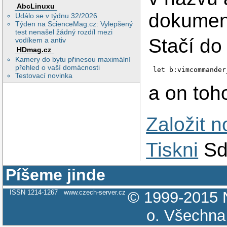
AbcLinuxu
dokument
Událo se v týdnu 32/2026
Týden na ScienceMag.cz: Vylepšený
test nenašel žádný rozdíl mezi
Stačí do
vodíkem a antiv
HDmag.cz
Kamery do bytu přinesou maximální
přehled o vaší domácnosti
let b:vimcommander
Testovací novinka
a on toh
Založit 
Tiskni
Sd
Píšeme jinde
ISSN 1214-1267
www.czech-server.cz
© 1999-2015
o.
Všechna 