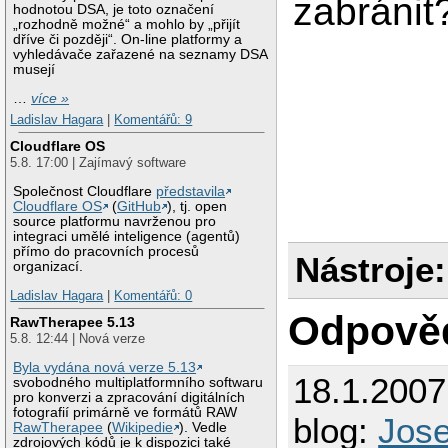
zabránit
hodnotou DSA, je toto označení
„rozhodně možné“ a mohlo by „přijít
dříve či později“. On-line platformy a
vyhledávače zařazené na seznamy DSA
musejí
…
více »
Ladislav Hagara
|
Komentářů: 9
Cloudflare OS
5.8. 17:00 | Zajímavý software
Společnost Cloudflare
představila
Cloudflare OS
(
GitHub
), tj. open
source platformu navrženou pro
integraci umělé inteligence (agentů)
přímo do pracovních procesů
Nástroje:
organizací.
Ladislav Hagara
|
Komentářů: 0
Odpově
RawTherapee 5.13
5.8. 12:44 | Nová verze
Byla vydána nová verze 5.13
18.1.200
svobodného multiplatformního softwaru
pro konverzi a zpracování digitálních
fotografií primárně ve formátů RAW
blog:
Jos
RawTherapee
(
Wikipedie
). Vedle
zdrojových kódů je k dispozici také