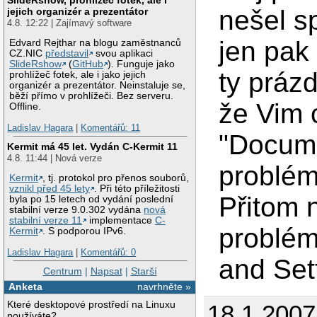
nešel sp
jejich organizér a prezentátor
4.8. 12:22 | Zajímavý software
jen pak
Edvard Rejthar na blogu zaměstnanců
CZ.NIC
představil
svou aplikaci
SlideRshow
(
GitHub
). Funguje jako
ty práz
prohlížeč fotek, ale i jako jejich
organizér a prezentátor. Neinstaluje se,
běží přímo v prohlížeči. Bez serveru.
že Vim 
Offline.
Ladislav Hagara
|
Komentářů: 11
"Docume
Kermit má 45 let. Vydán C-Kermit 11
4.8. 11:44 | Nová verze
problém
Kermit
, tj. protokol pro přenos souborů,
vznikl před 45 lety
. Při této příležitosti
Přitom 
byla po 15 letech od vydání poslední
stabilní verze 9.0.302 vydána
nová
stabilní verze 11
implementace
C-
problém
Kermit
. S podporou IPv6.
Ladislav Hagara
|
Komentářů: 0
and Set
Centrum
|
Napsat
|
Starší
Anketa
navrhněte »
Které desktopové prostředí na Linuxu
18.1.2007
používáte?