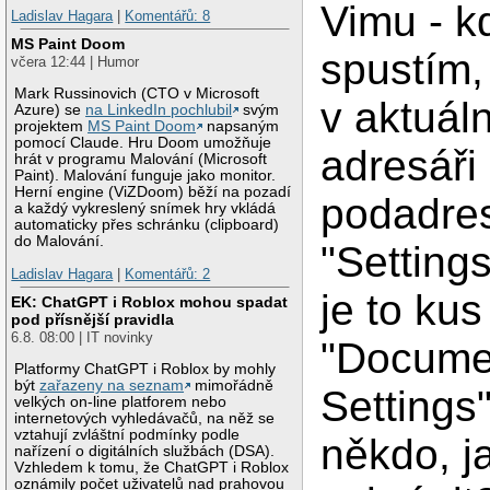
Vimu - k
Ladislav Hagara
|
Komentářů: 8
MS Paint Doom
spustím,
včera 12:44 | Humor
Mark Russinovich (CTO v Microsoft
v aktuál
Azure) se
na LinkedIn pochlubil
svým
projektem
MS Paint Doom
napsaným
pomocí Claude. Hru Doom umožňuje
adresáři
hrát v programu Malování (Microsoft
Paint). Malování funguje jako monitor.
Herní engine (ViZDoom) běží na pozadí
podadres
a každý vykreslený snímek hry vkládá
automaticky přes schránku (clipboard)
do Malování.
"Setting
Ladislav Hagara
|
Komentářů: 2
je to ku
EK: ChatGPT i Roblox mohou spadat
pod přísnější pravidla
6.8. 08:00 | IT novinky
"Docume
Platformy ChatGPT i Roblox by mohly
být
zařazeny na seznam
mimořádně
Settings
velkých on-line platforem nebo
internetových vyhledávačů, na něž se
vztahují zvláštní podmínky podle
někdo, j
nařízení o digitálních službách (DSA).
Vzhledem k tomu, že ChatGPT i Roblox
oznámily počet uživatelů nad prahovou