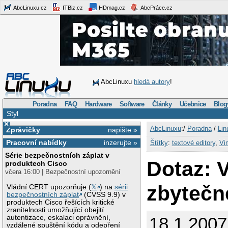
AbcLinuxu.cz
ITBiz.cz
HDmag.cz
AbcPráce.cz
AbcLinuxu
hledá autory
!
Poradna
FAQ
Hardware
Software
Články
Učebnice
Blog
Styl
×
AbcLinuxu
:/
Poradna
/
Lin
Zprávičky
napište »
Pracovní nabídky
inzerujte »
Štítky
:
textové editory
,
Vi
Série bezpečnostních záplat v
Dotaz: V
produktech Cisco
včera 16:00 | Bezpečnostní upozornění
zbytečn
Vládní CERT upozorňuje (
𝕏
) na
sérii
bezpečnostních záplat
(CVSS 9.9) v
produktech Cisco řešících kritické
zranitelnosti umožňující obejití
autentizace, eskalaci oprávnění,
18.1.2007
vzdálené spuštění kódu a odepření