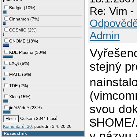
Re: Vim -
Budgie
(
10%
)
Cinnamon
(
7%
)
Odpovědě
COSMIC
(
2%
)
Admin
GNOME
(
18%
)
Vyřešen
KDE Plasma
(
30%
)
stejný p
LXQt
(
6%
)
MATE
(
6%
)
nainstal
TDE
(
2%
)
(vimcomm
Xfce
(
15%
)
svou do
jiné/žádné
(
23%
)
$HOME/.
Celkem 2344 hlasů
Komentářů: 30
, poslední 3.4. 20:20
v názvu 
Rozcestník