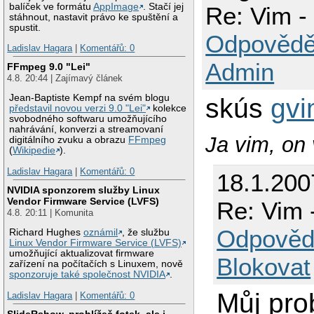
balíček ve formátu
AppImage
. Stačí jej
Re: Vim -
stáhnout, nastavit právo ke spuštění a
spustit.
Odpovědě
Ladislav Hagara
|
Komentářů: 0
Admin
FFmpeg 9.0 "Lei"
4.8. 20:44 | Zajímavý článek
Jean-Baptiste Kempf na svém blogu
skús
gvi
představil novou verzi 9.0 "Lei"
kolekce
svobodného softwaru umožňujícího
nahrávání, konverzi a streamovaní
Ja vim, on 
digitálního zvuku a obrazu
FFmpeg
(
Wikipedie
).
Ladislav Hagara
|
Komentářů: 0
18.1.200
NVIDIA sponzorem služby Linux
Vendor Firmware Service (LVFS)
Re: Vim 
4.8. 20:11 | Komunita
Odpověd
Richard Hughes
oznámil
, že službu
Linux Vendor Firmware Service (LVFS)
umožňující aktualizovat firmware
Blokovat
zařízení na počítačích s Linuxem, nově
sponzoruje také společnost NVIDIA
.
Můj pro
Ladislav Hagara
|
Komentářů: 0
SlideRshow, prohlížeč fotek, ale i