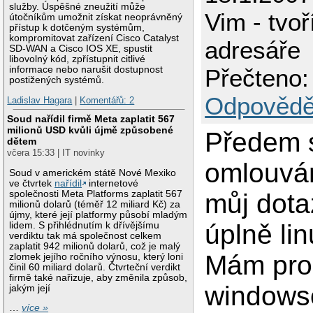
služby. Úspěšné zneužití může
Vim - tvo
útočníkům umožnit získat neoprávněný
přístup k dotčeným systémům,
kompromitovat zařízení Cisco Catalyst
adresáře
SD-WAN a Cisco IOS XE, spustit
libovolný kód, zpřístupnit citlivé
informace nebo narušit dostupnost
Přečteno:
postižených systémů.
Odpovědě
Ladislav Hagara
|
Komentářů: 2
Soud nařídil firmě Meta zaplatit 567
milionů USD kvůli újmě způsobené
Předem 
dětem
včera 15:33 | IT novinky
omlouvám
Soud v americkém státě Nové Mexiko
ve čtvrtek
nařídil
internetové
společnosti Meta Platforms zaplatit 567
můj dota
milionů dolarů (téměř 12 miliard Kč) za
újmy, které její platformy působí mladým
úplně li
lidem. S přihlédnutím k dřívějšímu
verdiktu tak má společnost celkem
zaplatit 942 milionů dolarů, což je malý
Mám pro
zlomek jejího ročního výnosu, který loni
činil 60 miliard dolarů. Čtvrteční verdikt
firmě také nařizuje, aby změnila způsob,
windows
jakým její
…
více »