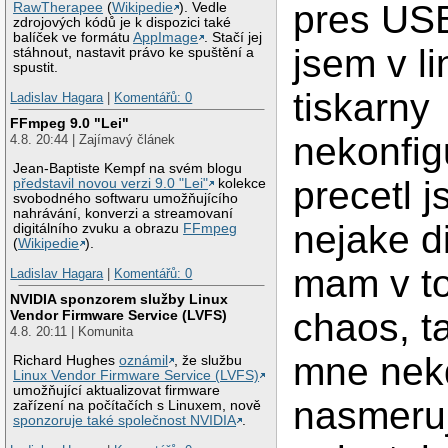
pres USB
RawTherapee
(
Wikipedie
). Vedle
zdrojových kódů je k dispozici také
balíček ve formátu
AppImage
. Stačí jej
jsem v l
stáhnout, nastavit právo ke spuštění a
spustit.
tiskarny
Ladislav Hagara
|
Komentářů: 0
FFmpeg 9.0 "Lei"
nekonfig
4.8. 20:44 | Zajímavý článek
Jean-Baptiste Kempf na svém blogu
precetl j
představil novou verzi 9.0 "Lei"
kolekce
svobodného softwaru umožňujícího
nahrávání, konverzi a streamovaní
nejake d
digitálního zvuku a obrazu
FFmpeg
(
Wikipedie
).
mam v t
Ladislav Hagara
|
Komentářů: 0
NVIDIA sponzorem služby Linux
chaos, ta
Vendor Firmware Service (LVFS)
4.8. 20:11 | Komunita
mne nek
Richard Hughes
oznámil
, že službu
Linux Vendor Firmware Service (LVFS)
umožňující aktualizovat firmware
nasmeru
zařízení na počítačích s Linuxem, nově
sponzoruje také společnost NVIDIA
.