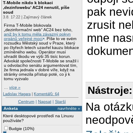
T-Mobile nikdo k blokaci
‚dezinfowebu‘ AC24 nenutil, píše
pak nevid
soud
3.8. 17:22 | Zajímavý článek
zrusit n
Firma T-Mobile blokovala
„dezinformační web“ AC24 bez toho,
mne nas
aniž by k tomu měla závazný pokyn
orgánů veřejné moci
. Píše to ve svém
rozsudku Městský soud v Praze, který
dokument
po čtyřech letech uzavřel kauzu blokace
zmíněného webu. Operátor musí
uhradit škodu ve výši 35 tisíc korun.
Advokát společnosti T-Mobile se snažil i
u odvolacího senátu argumentovat tím,
že firma jednala v dobré víře, když na
stránky omezila přístup poté, co ji k
tomu vyzvalo
Nástroje:
…
více »
Ladislav Hagara
|
Komentářů: 64
Centrum
|
Napsat
|
Starší
Na otázk
Anketa
navrhněte »
Které desktopové prostředí na Linuxu
neodpově
používáte?
Budgie
(
10%
)