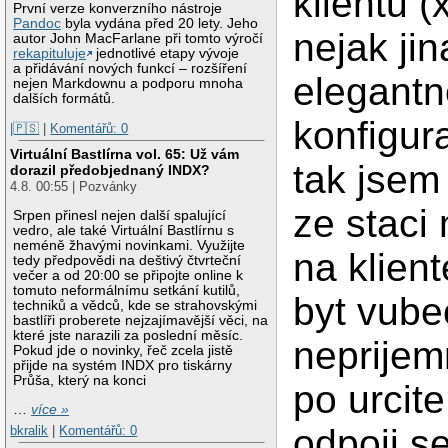
klientu 
První verze konverzního nástroje
Pandoc
byla vydána před 20 lety. Jeho
nejak ji
autor John MacFarlane při tomto výročí
rekapituluje
jednotlivé etapy vývoje
a přidávání nových funkcí – rozšíření
elegantn
nejen Markdownu a podporu mnoha
dalších formátů.
konfigur
|🇵🇸
|
Komentářů: 0
Virtuální Bastlírna vol. 65: Už vám
tak jsem 
dorazil předobjednaný INDX?
4.8. 00:55 | Pozvánky
ze staci
Srpen přinesl nejen další spalující
vedro, ale také Virtuální Bastlírnu s
neméně žhavými novinkami. Využijte
na klien
tedy předpovědi na deštivý čtvrteční
večer a od 20:00 se připojte online k
tomuto neformálnímu setkání kutilů,
byt vube
techniků a vědců, kde se strahovskými
bastlíři proberete nejzajímavější věci, na
které jste narazili za poslední měsíc.
neprijem
Pokud jde o novinky, řeč zcela jistě
přijde na systém INDX pro tiskárny
Průša, který na konci
po urcit
…
více »
odpoji se
bkralik
|
Komentářů: 0