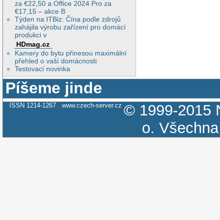
za €22,50 a Office 2024 Pro za
€17,15 – akce B
Týden na ITBiz: Čína podle zdrojů
zahájila výrobu zařízení pro domácí
produkci v
HDmag.cz
Kamery do bytu přinesou maximální
přehled o vaší domácnosti
Testovací novinka
Píšeme jinde
ISSN 1214-1267
www.czech-server.cz
© 1999-2015
o.
Všechna 