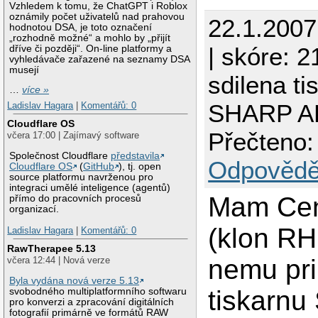
Vzhledem k tomu, že ChatGPT i Roblox
oznámily počet uživatelů nad prahovou
22.1.200
hodnotou DSA, je toto označení
„rozhodně možné“ a mohlo by „přijít
| skóre: 2
dříve či později“. On-line platformy a
vyhledávače zařazené na seznamy DSA
musejí
sdilena ti
…
více »
SHARP A
Ladislav Hagara
|
Komentářů: 0
Cloudflare OS
Přečteno:
včera 17:00 | Zajímavý software
Společnost Cloudflare
představila
Odpovědě
Cloudflare OS
(
GitHub
), tj. open
source platformu navrženou pro
integraci umělé inteligence (agentů)
Mam Cen
přímo do pracovních procesů
organizací.
(klon RH
Ladislav Hagara
|
Komentářů: 0
RawTherapee 5.13
nemu pr
včera 12:44 | Nová verze
Byla vydána nová verze 5.13
tiskarn
svobodného multiplatformního softwaru
pro konverzi a zpracování digitálních
fotografií primárně ve formátů RAW