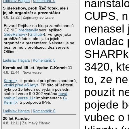
nainstal
Ladislav Hagara
|
Komentářů: 0
SlideRshow, prohlížeč fotek, ale i
CUPS, n
jejich organizér a prezentátor
4.8. 12:22 | Zajímavý software
nenasel
Edvard Rejthar na blogu zaměstnanců
CZ.NIC
představil
svou aplikaci
SlideRshow
(
GitHub
). Funguje jako
ovladac 
prohlížeč fotek, ale i jako jejich
organizér a prezentátor. Neinstaluje se,
běží přímo v prohlížeči. Bez serveru.
SHARPku
Offline.
Ladislav Hagara
|
Komentářů: 5
3420, k
Kermit má 45 let. Vydán C-Kermit 11
4.8. 11:44 | Nová verze
to, ze n
Kermit
, tj. protokol pro přenos souborů,
vznikl před 45 lety
. Při této příležitosti
pouzit n
byla po 15 letech od vydání poslední
stabilní verze 9.0.302 vydána
nová
stabilní verze 11
implementace
C-
pojede b
Kermit
. S podporou IPv6.
Ladislav Hagara
|
Komentářů: 0
vubec o t
20 let Pandoc
4.8. 11:11 | Zajímavý článek