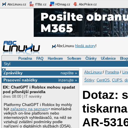
AbcLinuxu.cz
ITBiz.cz
HDmag.cz
AbcPráce.cz
AbcLinuxu
hledá autory
!
Poradna
FAQ
Hardware
Software
Články
Učebnice
Blog
Styl
×
AbcLinuxu
:/
Poradna
/
Lin
Zprávičky
napište »
Pracovní nabídky
inzerujte »
Štítky
:
CentOS
,
CUPS
,
di
EK: ChatGPT i Roblox mohou spadat
Dotaz: s
pod přísnější pravidla
dnes 08:00 | IT novinky
tiskarn
Platformy ChatGPT i Roblox by mohly
být
zařazeny na seznam
mimořádně
velkých on-line platforem nebo
internetových vyhledávačů, na něž se
AR-531
vztahují zvláštní podmínky podle
nařízení o digitálních službách (DSA).