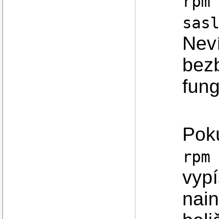
rpm
sas
Neví
bez
fung
Poku
rpm
vypí
nai