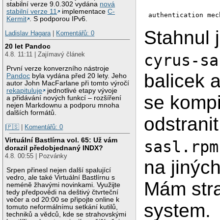
stabilní verze 9.0.302 vydána
nová
stabilní verze 11
implementace
C-
Kermit
. S podporou IPv6.
Stahnul 
Ladislav Hagara
|
Komentářů: 0
20 let Pandoc
4.8. 11:11 | Zajímavý článek
cyrus-sa
První verze konverzního nástroje
balicek 
Pandoc
byla vydána před 20 lety. Jeho
autor John MacFarlane při tomto výročí
rekapituluje
jednotlivé etapy vývoje
se kompi
a přidávání nových funkcí – rozšíření
nejen Markdownu a podporu mnoha
dalších formátů.
odstrani
|🇵🇸
|
Komentářů: 0
Virtuální Bastlírna vol. 65: Už vám
sasl.rpm
dorazil předobjednaný INDX?
4.8. 00:55 | Pozvánky
na jinýc
Srpen přinesl nejen další spalující
vedro, ale také Virtuální Bastlírnu s
Mám str
neméně žhavými novinkami. Využijte
tedy předpovědi na deštivý čtvrteční
večer a od 20:00 se připojte online k
system.
tomuto neformálnímu setkání kutilů,
techniků a vědců, kde se strahovskými