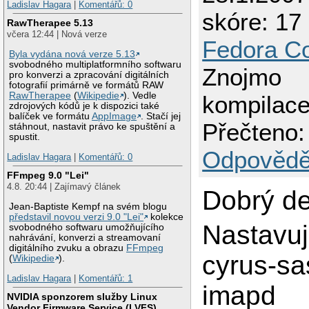
Ladislav Hagara
|
Komentářů: 0
skóre: 17 
RawTherapee 5.13
včera 12:44 | Nová verze
Fedora Co
Byla vydána nová verze 5.13
svobodného multiplatformního softwaru
Znojmo
pro konverzi a zpracování digitálních
fotografií primárně ve formátů RAW
RawTherapee
(
Wikipedie
). Vedle
kompilace
zdrojových kódů je k dispozici také
balíček ve formátu
AppImage
. Stačí jej
Přečteno:
stáhnout, nastavit právo ke spuštění a
spustit.
Odpovědě
Ladislav Hagara
|
Komentářů: 0
FFmpeg 9.0 "Lei"
4.8. 20:44 | Zajímavý článek
Dobrý d
Jean-Baptiste Kempf na svém blogu
představil novou verzi 9.0 "Lei"
kolekce
Nastavuji
svobodného softwaru umožňujícího
nahrávání, konverzi a streamovaní
digitálního zvuku a obrazu
FFmpeg
cyrus-sa
(
Wikipedie
).
Ladislav Hagara
|
Komentářů: 1
imapd
NVIDIA sponzorem služby Linux
Vendor Firmware Service (LVFS)