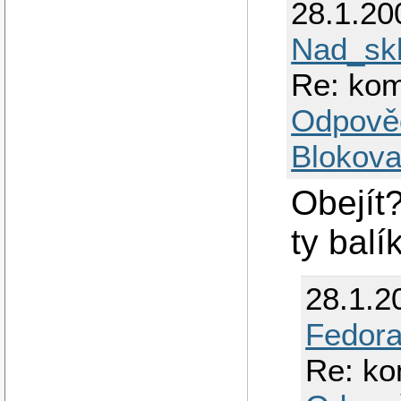
28.1.20
Nad_sk
Re: kom
Odpově
Blokova
Obejít?
ty balí
28.1.2
Fedora
Re: ko