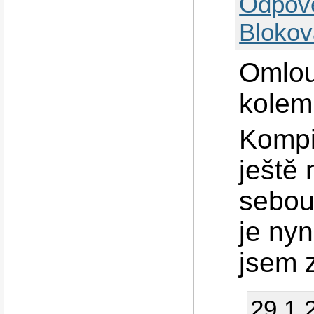
Odpov
Blokov
Omlou
kolem
Kompi
ještě 
sebou
je nyn
jsem 
29.1.