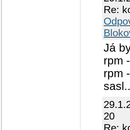
Re: k
Odpo
Bloko
Já by
rpm -
rpm -
sasl.
29.1.
20
Re: k