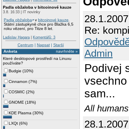
Odpově
Padla obžaloba v bitcoinové kauze
3.8. 16:33 | IT novinky
28.1.200
Padla obžaloba
v
bitcoinové kauze
.
Státní zástupkyně chce pro Blažka 6,5
Re: kompi
roku vězení, pro Titze 8 let.
Ladislav Hagara
|
Komentářů: 3
Odpovědě
Centrum
|
Napsat
|
Starší
Admin
Anketa
navrhněte »
Které desktopové prostředí na Linuxu
používáte?
Podivej 
Budgie
(
10%
)
vsechno 
Cinnamon
(
7%
)
sam...
COSMIC
(
2%
)
GNOME
(
18%
)
All humans
KDE Plasma
(
30%
)
28.1.2007
LXQt
(
6%
)