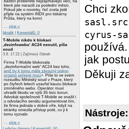
bastlíři proberete nejzajímavější věci, na
Chci zko
které jste narazili za poslední měsíc.
Pokud jde o novinky, řeč zcela jistě
přijde na systém INDX pro tiskárny
Průša, který na konci
sasl.src
…
více »
cyrus-sa
bkralik
|
Komentářů: 0
T-Mobile nikdo k blokaci
používá.
‚dezinfowebu‘ AC24 nenutil, píše
soud
3.8. 17:22 | Zajímavý článek
jak post
Firma T-Mobile blokovala
„dezinformační web“ AC24 bez toho,
Děkuji 
aniž by k tomu měla závazný pokyn
orgánů veřejné moci
. Píše to ve svém
rozsudku Městský soud v Praze, který
po čtyřech letech uzavřel kauzu blokace
zmíněného webu. Operátor musí
uhradit škodu ve výši 35 tisíc korun.
Advokát společnosti T-Mobile se snažil i
u odvolacího senátu argumentovat tím,
že firma jednala v dobré víře, když na
Nástroje:
stránky omezila přístup poté, co ji k
tomu vyzvalo
…
více »
Ladislav Hagara
|
Komentářů: 50