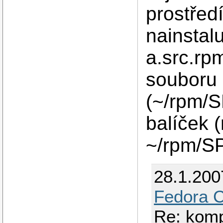
prostředí
nainstalu
a.src.rp
souboru
(~/rpm/S
balíček 
~/rpm/S
28.1.200
Fedora C
Re: komp