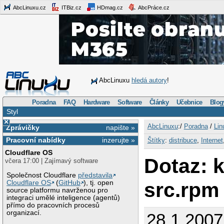
AbcLinuxu.cz
ITBiz.cz
HDmag.cz
AbcPráce.cz
AbcLinuxu
hledá autory
!
Poradna
FAQ
Hardware
Software
Články
Učebnice
Blog
Styl
×
AbcLinuxu
:/
Poradna
/
Lin
Zprávičky
napište »
Pracovní nabídky
inzerujte »
Štítky
:
distribuce
,
Internet
Cloudflare OS
Dotaz: 
včera 17:00 | Zajímavý software
Společnost Cloudflare
představila
src.rpm
Cloudflare OS
(
GitHub
), tj. open
source platformu navrženou pro
integraci umělé inteligence (agentů)
přímo do pracovních procesů
organizací.
28.1.200