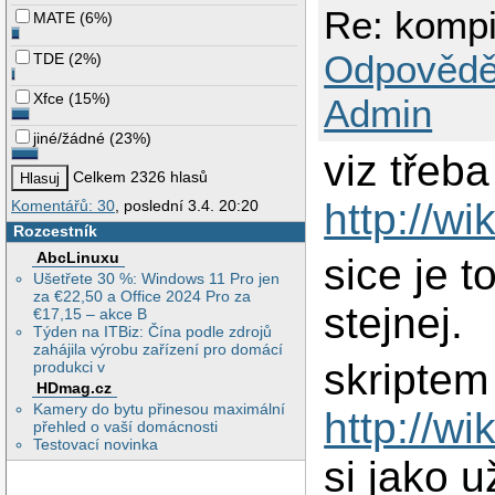
Re: kompi
MATE
(
6%
)
Odpovědě
TDE
(
2%
)
Xfce
(
15%
)
Admin
jiné/žádné
(
23%
)
viz třeba
Celkem 2326 hlasů
http://w
Komentářů: 30
, poslední 3.4. 20:20
Rozcestník
AbcLinuxu
sice je t
Ušetřete 30 %: Windows 11 Pro jen
za €22,50 a Office 2024 Pro za
stejnej.
€17,15 – akce B
Týden na ITBiz: Čína podle zdrojů
zahájila výrobu zařízení pro domácí
skriptem
produkci v
HDmag.cz
Kamery do bytu přinesou maximální
http://w
přehled o vaší domácnosti
Testovací novinka
si jako u