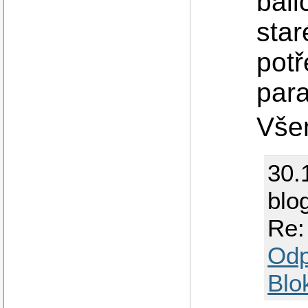
bali
star
potř
para
Vše
30.
blo
Re:
Odp
Blo