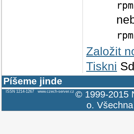
rpm
ne
rpm
Založit 
Tiskni
Sd
Píšeme jinde
ISSN 1214-1267
www.czech-server.cz
© 1999-2015
o.
Všechna 