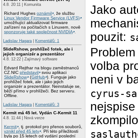
4.8. 20:11 | Komunita
Jako aut
Richard Hughes
oznámil
, že službu
Linux Vendor Firmware Service (LVFS)
mechani
umožňující aktualizovat firmware
zařízení na počítačích s Linuxem, nově
sponzoruje také společnost NVIDIA
.
pouzit:
s
Ladislav Hagara
|
Komentářů: 1
Problem 
SlideRshow, prohlížeč fotek, ale i
jejich organizér a prezentátor
4.8. 12:22 | Zajímavý software
volba pr
Edvard Rejthar na blogu zaměstnanců
CZ.NIC
představil
svou aplikaci
neni v b
SlideRshow
(
GitHub
). Funguje jako
prohlížeč fotek, ale i jako jejich
organizér a prezentátor. Neinstaluje se,
cyrus-sa
běží přímo v prohlížeči. Bez serveru.
Offline.
nejspise
Ladislav Hagara
|
Komentářů: 3
Kermit má 45 let. Vydán C-Kermit 11
zkompil
4.8. 11:44 | Nová verze
Kermit
, tj. protokol pro přenos souborů,
saslauth
vznikl před 45 lety
. Při této příležitosti
byla po 15 letech od vydání poslední