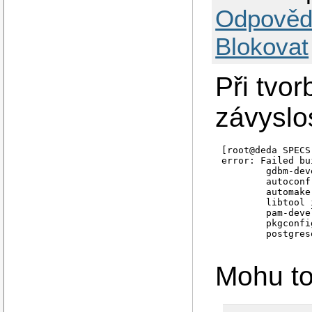
Odpověd
Blokovat
Při tvo
závyslos
[root@deda SPECS
error: Failed bu
        gdbm-dev
        autoconf
        automake
        libtool 
        pam-deve
        pkgconfi
        postgres
Mohu to