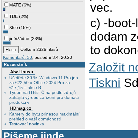
vec.
MATE
(
6%
)
TDE
(
2%
)
c) -boot
Xfce
(
15%
)
dodam ze
jiné/žádné
(
23%
)
to dokon
Celkem 2326 hlasů
Komentářů: 30
, poslední 3.4. 20:20
Založit 
Rozcestník
AbcLinuxu
Ušetřete 30 %: Windows 11 Pro jen
Tiskni
Sd
za €22,50 a Office 2024 Pro za
€17,15 – akce B
Týden na ITBiz: Čína podle zdrojů
zahájila výrobu zařízení pro domácí
produkci v
HDmag.cz
Kamery do bytu přinesou maximální
přehled o vaší domácnosti
Testovací novinka
Píšeme jinde