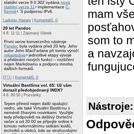
ten istý 
stabilní verze 9.0.302 vydána
nová
stabilní verze 11
implementace
C-
mam vše
Kermit
. S podporou IPv6.
Ladislav Hagara
|
Komentářů: 0
posťaho
20 let Pandoc
4.8. 11:11 | Zajímavý článek
som to m
První verze konverzního nástroje
Pandoc
byla vydána před 20 lety. Jeho
a navza
autor John MacFarlane při tomto výročí
rekapituluje
jednotlivé etapy vývoje
a přidávání nových funkcí – rozšíření
funguju
nejen Markdownu a podporu mnoha
dalších formátů.
|🇵🇸
|
Komentářů: 0
Virtuální Bastlírna vol. 65: Už vám
dorazil předobjednaný INDX?
4.8. 00:55 | Pozvánky
Nástroje:
Srpen přinesl nejen další spalující
vedro, ale také Virtuální Bastlírnu s
neméně žhavými novinkami. Využijte
tedy předpovědi na deštivý čtvrteční
Odpově
večer a od 20:00 se připojte online k
tomuto neformálnímu setkání kutilů,
techniků a vědců, kde se strahovskými