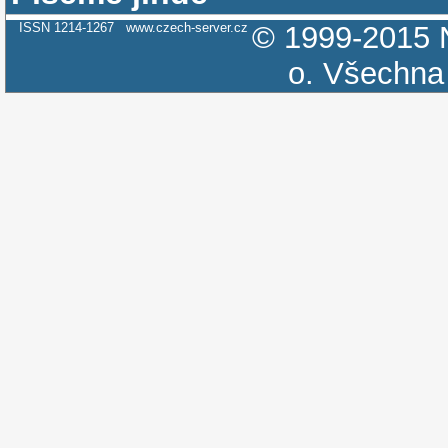
ISSN 1214-1267
www.czech-server.cz
© 1999-2015
o.
Všechna 