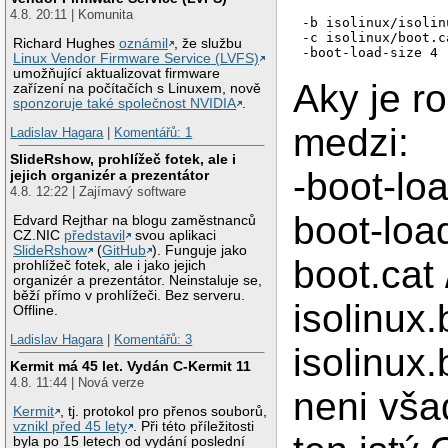
4.8. 20:11 | Komunita
-b isolinux/isolin
-c isolinux/boot.c
Richard Hughes
oznámil
, že službu
-boot-load-size 4 
Linux Vendor Firmware Service (LVFS)
umožňující aktualizovat firmware
Aky je ro
zařízení na počítačích s Linuxem, nově
sponzoruje také společnost NVIDIA
.
medzi:
Ladislav Hagara
|
Komentářů: 1
SlideRshow, prohlížeč fotek, ale i
-boot-loa
jejich organizér a prezentátor
4.8. 12:22 | Zajímavý software
boot-loa
Edvard Rejthar na blogu zaměstnanců
CZ.NIC
představil
svou aplikaci
SlideRshow
(
GitHub
). Funguje jako
boot.cat 
prohlížeč fotek, ale i jako jejich
organizér a prezentátor. Neinstaluje se,
běží přímo v prohlížeči. Bez serveru.
isolinux.
Offline.
Ladislav Hagara
|
Komentářů: 3
isolinux.
Kermit má 45 let. Vydán C-Kermit 11
4.8. 11:44 | Nová verze
neni vša
Kermit
, tj. protokol pro přenos souborů,
vznikl před 45 lety
. Při této příležitosti
byla po 15 letech od vydání poslední