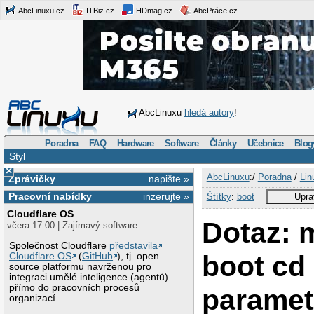
AbcLinuxu.cz
ITBiz.cz
HDmag.cz
AbcPráce.cz
AbcLinuxu
hledá autory
!
Poradna
FAQ
Hardware
Software
Články
Učebnice
Blog
Styl
×
AbcLinuxu
:/
Poradna
/
Lin
Zprávičky
napište »
Pracovní nabídky
inzerujte »
Štítky
:
boot
Upra
Cloudflare OS
Dotaz: m
včera 17:00 | Zajímavý software
Společnost Cloudflare
představila
boot cd
Cloudflare OS
(
GitHub
), tj. open
source platformu navrženou pro
integraci umělé inteligence (agentů)
přímo do pracovních procesů
paramet
organizací.