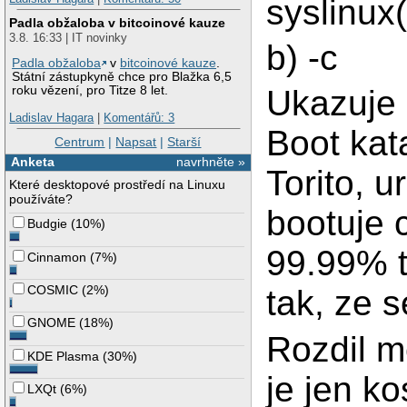
syslinux(
Padla obžaloba v bitcoinové kauze
3.8. 16:33 | IT novinky
b) -c
Padla obžaloba
v
bitcoinové kauze
.
Státní zástupkyně chce pro Blažka 6,5
roku vězení, pro Titze 8 let.
Ukazuje 
Ladislav Hagara
|
Komentářů: 3
Boot kata
Centrum
|
Napsat
|
Starší
Anketa
navrhněte »
Torito, 
Které desktopové prostředí na Linuxu
používáte?
bootuje 
Budgie
(
10%
)
99.99% t
Cinnamon
(
7%
)
COSMIC
(
2%
)
tak, ze 
GNOME
(
18%
)
Rozdil me
KDE Plasma
(
30%
)
je jen k
LXQt
(
6%
)