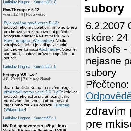
Ladislav Hagara
|
Komentářů: 0
subory
RawTherapee 5.13
včera 12:44 | Nová verze
6.2.2007 
Byla vydána nová verze 5.13
svobodného multiplatformního softwaru
pro konverzi a zpracování digitálních
skóre: 24
fotografií primárně ve formátů RAW
RawTherapee
(
Wikipedie
). Vedle
zdrojových kódů je k dispozici také
mkisofs -
balíček ve formátu
AppImage
. Stačí jej
stáhnout, nastavit právo ke spuštění a
nejasne p
spustit.
Ladislav Hagara
|
Komentářů: 0
subory
FFmpeg 9.0 "Lei"
4.8. 20:44 | Zajímavý článek
Přečteno:
Jean-Baptiste Kempf na svém blogu
představil novou verzi 9.0 "Lei"
kolekce
Odpovědě
svobodného softwaru umožňujícího
nahrávání, konverzi a streamovaní
digitálního zvuku a obrazu
FFmpeg
zdravim 
(
Wikipedie
).
Ladislav Hagara
|
Komentářů: 1
pre mkis
NVIDIA sponzorem služby Linux
Vendor Firmware Service (LVFS)