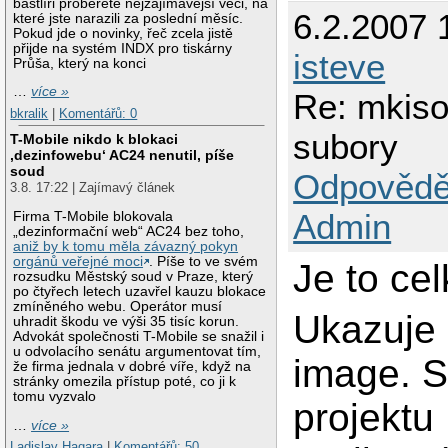
bastlíři proberete nejzajímavější věci, na
6.2.2007 
které jste narazili za poslední měsíc.
Pokud jde o novinky, řeč zcela jistě
přijde na systém INDX pro tiskárny
isteve
Průša, který na konci
…
více »
Re: mkiso
bkralik
|
Komentářů: 0
subory
T-Mobile nikdo k blokaci
‚dezinfowebu‘ AC24 nenutil, píše
soud
Odpovědě
3.8. 17:22 | Zajímavý článek
Admin
Firma T-Mobile blokovala
„dezinformační web“ AC24 bez toho,
aniž by k tomu měla závazný pokyn
orgánů veřejné moci
. Píše to ve svém
Je to cel
rozsudku Městský soud v Praze, který
po čtyřech letech uzavřel kauzu blokace
zmíněného webu. Operátor musí
Ukazuje 
uhradit škodu ve výši 35 tisíc korun.
Advokát společnosti T-Mobile se snažil i
u odvolacího senátu argumentovat tím,
image. 
že firma jednala v dobré víře, když na
stránky omezila přístup poté, co ji k
tomu vyzvalo
projektu
…
více »
Ladislav Hagara
|
Komentářů: 50