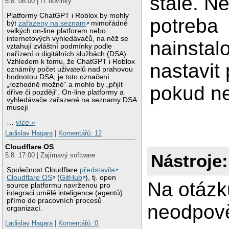
stale. Ne
6.8. 08:00 | IT novinky
Platformy ChatGPT i Roblox by mohly
potreba
být
zařazeny na seznam
mimořádně
velkých on-line platforem nebo
internetových vyhledávačů, na něž se
nainstal
vztahují zvláštní podmínky podle
nařízení o digitálních službách (DSA).
Vzhledem k tomu, že ChatGPT i Roblox
nastavit 
oznámily počet uživatelů nad prahovou
hodnotou DSA, je toto označení
„rozhodně možné“ a mohlo by „přijít
pokud n
dříve či později“. On-line platformy a
vyhledávače zařazené na seznamy DSA
musejí
…
více »
Ladislav Hagara
|
Komentářů: 12
Cloudflare OS
Nástroje:
5.8. 17:00 | Zajímavý software
Společnost Cloudflare
představila
Cloudflare OS
(
GitHub
), tj. open
Na otázk
source platformu navrženou pro
integraci umělé inteligence (agentů)
přímo do pracovních procesů
neodpově
organizací.
Ladislav Hagara
|
Komentářů: 0