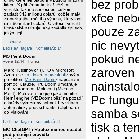
újmy, které její platformy působí mladým
bez prob
lidem. S přihlédnutím k dřívějšímu
verdiktu tak má společnost celkem
xfce ne
zaplatit 942 milionů dolarů, což je malý
zlomek jejího ročního výnosu, který loni
činil 60 miliard dolarů. Čtvrteční verdikt
pouze za
firmě také nařizuje, aby změnila způsob,
jakým její
nic nevy
…
více »
Ladislav Hagara
|
Komentářů: 14
pokud 
MS Paint Doom
včera 12:44 | Humor
zaroven
Mark Russinovich (CTO v Microsoft
Azure) se
na LinkedIn pochlubil
svým
projektem
MS Paint Doom
napsaným
nainstal
pomocí Claude. Hru Doom umožňuje
hrát v programu Malování (Microsoft
Paint). Malování funguje jako monitor.
Pc funguj
Herní engine (ViZDoom) běží na pozadí
a každý vykreslený snímek hry vkládá
automaticky přes schránku (clipboard)
samba se
do Malování.
Ladislav Hagara
|
Komentářů: 3
tisk a te
EK: ChatGPT i Roblox mohou spadat
pod přísnější pravidla