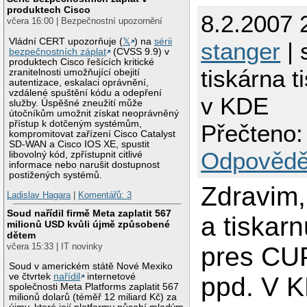
produktech Cisco
8.2.2007 
včera 16:00 | Bezpečnostní upozornění
Vládní CERT upozorňuje (
𝕏
) na
sérii
stanger
| 
bezpečnostních záplat
(CVSS 9.9) v
produktech Cisco řešících kritické
tiskárna 
zranitelnosti umožňující obejití
autentizace, eskalaci oprávnění,
vzdálené spuštění kódu a odepření
v KDE
služby. Úspěšné zneužití může
útočníkům umožnit získat neoprávněný
přístup k dotčeným systémům,
Přečteno:
kompromitovat zařízení Cisco Catalyst
SD-WAN a Cisco IOS XE, spustit
Odpovědě
libovolný kód, zpřístupnit citlivé
informace nebo narušit dostupnost
postižených systémů.
Zdravim
Ladislav Hagara
|
Komentářů: 3
Soud nařídil firmě Meta zaplatit 567
a tiskar
milionů USD kvůli újmě způsobené
dětem
včera 15:33 | IT novinky
pres CU
Soud v americkém státě Nové Mexiko
ve čtvrtek
nařídil
internetové
ppd. V K
společnosti Meta Platforms zaplatit 567
milionů dolarů (téměř 12 miliard Kč) za