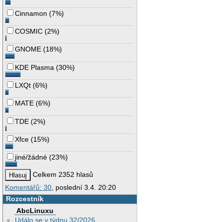
Cinnamon
(
7%
)
COSMIC
(
2%
)
GNOME
(
18%
)
KDE Plasma
(
30%
)
LXQt
(
6%
)
MATE
(
6%
)
TDE
(
2%
)
Xfce
(
15%
)
jiné/žádné
(
23%
)
Celkem 2352 hlasů
Komentářů: 30
, poslední 3.4. 20:20
Rozcestník
AbcLinuxu
Událo se v týdnu 32/2026