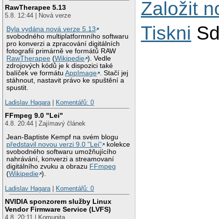
Založit 
RawTherapee 5.13
5.8. 12:44 | Nová verze
Tiskni
Sd
Byla vydána nová verze 5.13
svobodného multiplatformního softwaru
pro konverzi a zpracování digitálních
fotografií primárně ve formátů RAW
RawTherapee
(
Wikipedie
). Vedle
zdrojových kódů je k dispozici také
balíček ve formátu
AppImage
. Stačí jej
stáhnout, nastavit právo ke spuštění a
spustit.
Ladislav Hagara
|
Komentářů: 0
FFmpeg 9.0 "Lei"
4.8. 20:44 | Zajímavý článek
Jean-Baptiste Kempf na svém blogu
představil novou verzi 9.0 "Lei"
kolekce
svobodného softwaru umožňujícího
nahrávání, konverzi a streamovaní
digitálního zvuku a obrazu
FFmpeg
(
Wikipedie
).
Ladislav Hagara
|
Komentářů: 0
NVIDIA sponzorem služby Linux
Vendor Firmware Service (LVFS)
4.8. 20:11 | Komunita