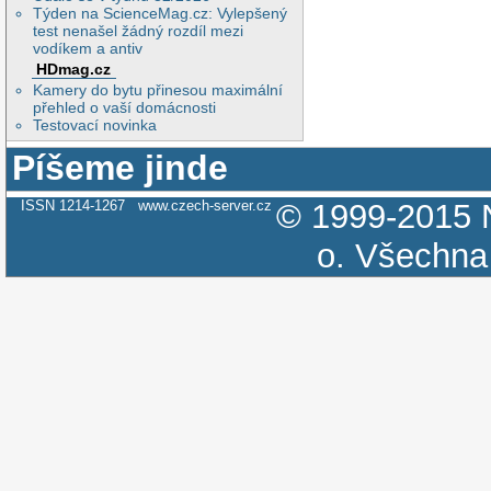
Týden na ScienceMag.cz: Vylepšený
test nenašel žádný rozdíl mezi
vodíkem a antiv
HDmag.cz
Kamery do bytu přinesou maximální
přehled o vaší domácnosti
Testovací novinka
Píšeme jinde
ISSN 1214-1267
www.czech-server.cz
© 1999-2015
o.
Všechna 