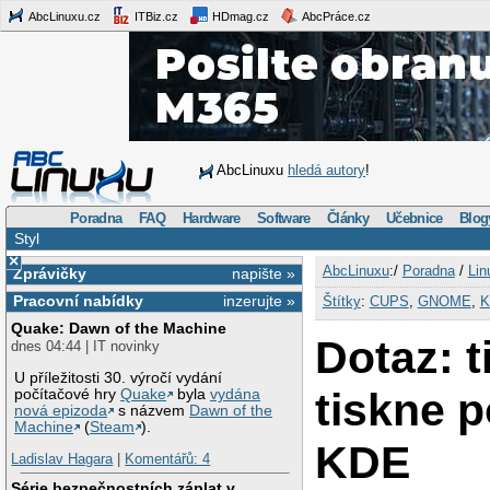
AbcLinuxu.cz
ITBiz.cz
HDmag.cz
AbcPráce.cz
AbcLinuxu
hledá autory
!
Poradna
FAQ
Hardware
Software
Články
Učebnice
Blog
Styl
×
AbcLinuxu
:/
Poradna
/
Lin
Zprávičky
napište »
Pracovní nabídky
inzerujte »
Štítky
:
CUPS
,
GNOME
,
K
Quake: Dawn of the Machine
Dotaz: t
dnes 04:44 | IT novinky
U příležitosti 30. výročí vydání
tiskne 
počítačové hry
Quake
byla
vydána
nová epizoda
s názvem
Dawn of the
Machine
(
Steam
).
KDE
Ladislav Hagara
|
Komentářů: 4
Série bezpečnostních záplat v