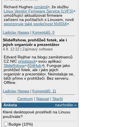
Richard Hughes
oznámil
, že službu
Linux Vendor Firmware Service (LVFS)
umožňující aktualizovat firmware
zařízení na počítačích s Linuxem, nově
sponzoruje také společnost NVIDIA
.
Ladislav Hagara
|
Komentářů: 0
SlideRshow, prohlížeč fotek, ale i
jejich organizér a prezentátor
4.8. 12:22 | Zajímavý software
Edvard Rejthar na blogu zaměstnanců
CZ.NIC
představil
svou aplikaci
SlideRshow
(
GitHub
). Funguje jako
prohlížeč fotek, ale i jako jejich
organizér a prezentátor. Neinstaluje se,
běží přímo v prohlížeči. Bez serveru.
Offline.
Ladislav Hagara
|
Komentářů: 11
Centrum
|
Napsat
|
Starší
Anketa
navrhněte »
Které desktopové prostředí na Linuxu
používáte?
Budgie
(
10%
)