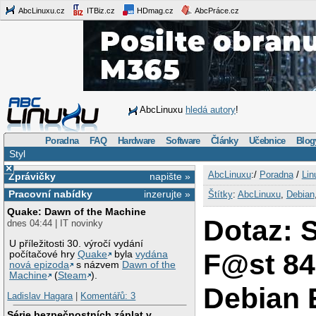
AbcLinuxu.cz
ITBiz.cz
HDmag.cz
AbcPráce.cz
AbcLinuxu
hledá autory
!
Poradna
FAQ
Hardware
Software
Články
Učebnice
Blog
Styl
×
AbcLinuxu
:/
Poradna
/
Lin
Zprávičky
napište »
Pracovní nabídky
inzerujte »
Štítky
:
AbcLinuxu
,
Debian
Quake: Dawn of the Machine
Dotaz: 
dnes 04:44 | IT novinky
U příležitosti 30. výročí vydání
F@st 84
počítačové hry
Quake
byla
vydána
nová epizoda
s názvem
Dawn of the
Machine
(
Steam
).
Debian E
Ladislav Hagara
|
Komentářů: 3
Série bezpečnostních záplat v