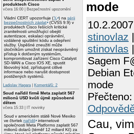
mode
produktech Cisco
včera 16:00 | Bezpečnostní upozornění
Vládní CERT upozorňuje (
𝕏
) na
sérii
10.2.2007
bezpečnostních záplat
(CVSS 9.9) v
produktech Cisco řešících kritické
zranitelnosti umožňující obejití
stinovlaz
|
autentizace, eskalaci oprávnění,
vzdálené spuštění kódu a odepření
služby. Úspěšné zneužití může
stinovlas
|
útočníkům umožnit získat neoprávněný
přístup k dotčeným systémům,
Sagem F@
kompromitovat zařízení Cisco Catalyst
SD-WAN a Cisco IOS XE, spustit
libovolný kód, zpřístupnit citlivé
Debian Etc
informace nebo narušit dostupnost
postižených systémů.
mode
Ladislav Hagara
|
Komentářů: 2
Soud nařídil firmě Meta zaplatit 567
Přečteno:
milionů USD kvůli újmě způsobené
dětem
Odpovědě
včera 15:33 | IT novinky
Soud v americkém státě Nové Mexiko
Cau, vim
ve čtvrtek
nařídil
internetové
společnosti Meta Platforms zaplatit 567
milionů dolarů (téměř 12 miliard Kč) za