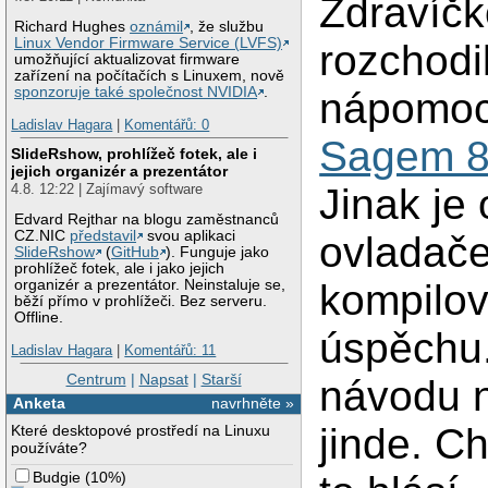
Zdravíčk
Richard Hughes
oznámil
, že službu
Linux Vendor Firmware Service (LVFS)
rozchodi
umožňující aktualizovat firmware
zařízení na počítačích s Linuxem, nově
sponzoruje také společnost NVIDIA
.
nápomocn
Ladislav Hagara
|
Komentářů: 0
Sagem 
SlideRshow, prohlížeč fotek, ale i
jejich organizér a prezentátor
Jinak je
4.8. 12:22 | Zajímavý software
Edvard Rejthar na blogu zaměstnanců
CZ.NIC
představil
svou aplikaci
ovladače
SlideRshow
(
GitHub
). Funguje jako
prohlížeč fotek, ale i jako jejich
kompilova
organizér a prezentátor. Neinstaluje se,
běží přímo v prohlížeči. Bez serveru.
Offline.
úspěchu.
Ladislav Hagara
|
Komentářů: 11
Centrum
|
Napsat
|
Starší
návodu n
Anketa
navrhněte »
jinde. Ch
Které desktopové prostředí na Linuxu
používáte?
Budgie
(
10%
)