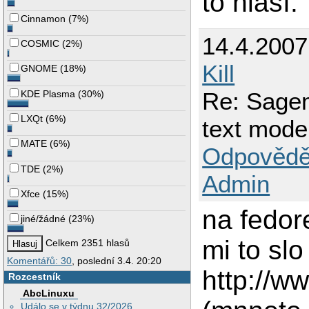
to hlásí.
Cinnamon
(
7%
)
14.4.200
COSMIC
(
2%
)
Kill
GNOME
(
18%
)
Re: Sage
KDE Plasma
(
30%
)
LXQt
(
6%
)
text mode
MATE
(
6%
)
Odpovědě
TDE
(
2%
)
Admin
Xfce
(
15%
)
na fedor
jiné/žádné
(
23%
)
mi to sl
Celkem 2351 hlasů
Komentářů: 30
, poslední 3.4. 20:20
http://w
Rozcestník
AbcLinuxu
Událo se v týdnu 32/2026