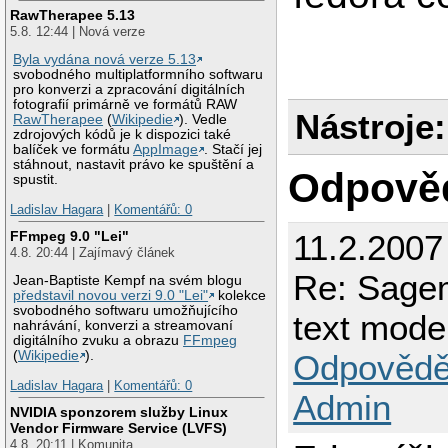
RawTherapee 5.13
5.8. 12:44 | Nová verze
Byla vydána nová verze 5.13
svobodného multiplatformního softwaru
pro konverzi a zpracování digitálních
fotografií primárně ve formátů RAW
Nástroje:
RawTherapee
(
Wikipedie
). Vedle
zdrojových kódů je k dispozici také
balíček ve formátu
AppImage
. Stačí jej
stáhnout, nastavit právo ke spuštění a
Odpově
spustit.
Ladislav Hagara
|
Komentářů: 0
11.2.2007
FFmpeg 9.0 "Lei"
4.8. 20:44 | Zajímavý článek
Re: Sage
Jean-Baptiste Kempf na svém blogu
představil novou verzi 9.0 "Lei"
kolekce
svobodného softwaru umožňujícího
text mode
nahrávání, konverzi a streamovaní
digitálního zvuku a obrazu
FFmpeg
Odpovědě
(
Wikipedie
).
Ladislav Hagara
|
Komentářů: 0
Admin
NVIDIA sponzorem služby Linux
Vendor Firmware Service (LVFS)
4.8. 20:11 | Komunita