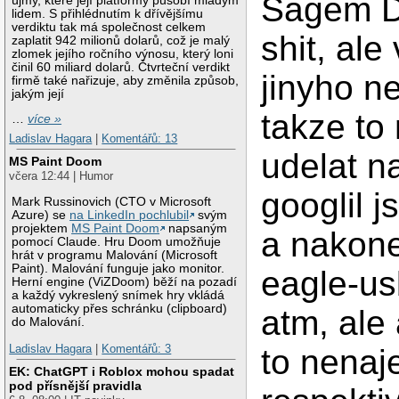
Sagem 
újmy, které její platformy působí mladým
lidem. S přihlédnutím k dřívějšímu
verdiktu tak má společnost celkem
shit, ale
zaplatit 942 milionů dolarů, což je malý
zlomek jejího ročního výnosu, který loni
činil 60 miliard dolarů. Čtvrteční verdikt
jinyho ne
firmě také nařizuje, aby změnila způsob,
jakým její
takze to
…
více »
Ladislav Hagara
|
Komentářů: 13
udelat n
MS Paint Doom
včera 12:44 | Humor
googlil 
Mark Russinovich (CTO v Microsoft
Azure) se
na LinkedIn pochlubil
svým
projektem
MS Paint Doom
napsaným
a nakone
pomocí Claude. Hru Doom umožňuje
hrát v programu Malování (Microsoft
Paint). Malování funguje jako monitor.
eagle-us
Herní engine (ViZDoom) běží na pozadí
a každý vykreslený snímek hry vkládá
automaticky přes schránku (clipboard)
atm, ale 
do Malování.
Ladislav Hagara
|
Komentářů: 3
to nenaje
EK: ChatGPT i Roblox mohou spadat
pod přísnější pravidla