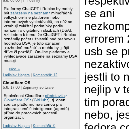
respekti
6.8. 08:00 | IT novinky
Platformy ChatGPT i Roblox by mohly
se ani
být
zařazeny na seznam
mimořádně
velkých on-line platforem nebo
internetových vyhledávačů, na něž se
nezkompi
vztahují zvláštní podmínky podle
nařízení o digitálních službách (DSA).
Vzhledem k tomu, že ChatGPT i Roblox
errorem 
oznámily počet uživatelů nad prahovou
hodnotou DSA, je toto označení
usb se pr
„rozhodně možné“ a mohlo by „přijít
dříve či později“. On-line platformy a
vyhledávače zařazené na seznamy DSA
nezaktivo
musejí
…
více »
jestli to
Ladislav Hagara
|
Komentářů: 12
Cloudflare OS
nejlip v
5.8. 17:00 | Zajímavý software
Společnost Cloudflare
představila
tim porad
Cloudflare OS
(
GitHub
), tj. open
source platformu navrženou pro
integraci umělé inteligence (agentů)
nebo, jes
přímo do pracovních procesů
organizací.
fedora c
Ladislav Hagara
|
Komentářů: 0