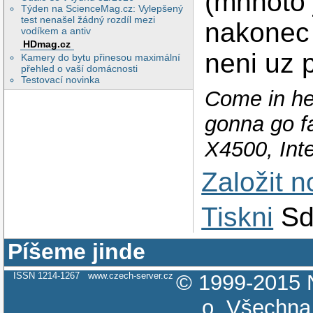
(mnnoto 
Týden na ScienceMag.cz: Vylepšený
test nenašel žádný rozdíl mezi
nakonec 
vodíkem a antiv
HDmag.cz
neni uz 
Kamery do bytu přinesou maximální
přehled o vaší domácnosti
Testovací novinka
Come in her
gonna go fa
X4500, Int
Založit 
Tiskni
Sd
Píšeme jinde
ISSN 1214-1267
www.czech-server.cz
© 1999-2015
o.
Všechna 