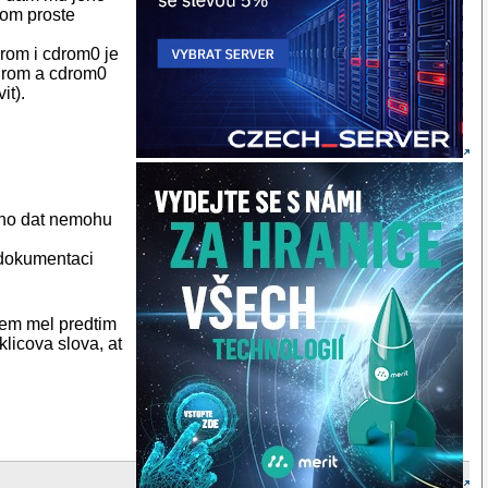
rom proste
drom i cdrom0 je
cdrom a cdrom0
it).
m ho dat nemohu
v dokumentaci
sem mel predtim
klicova slova, at