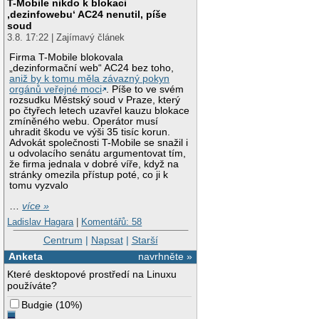
T-Mobile nikdo k blokaci
‚dezinfowebu‘ AC24 nenutil, píše
soud
3.8. 17:22 | Zajímavý článek
Firma T-Mobile blokovala
„dezinformační web“ AC24 bez toho,
aniž by k tomu měla závazný pokyn
orgánů veřejné moci
. Píše to ve svém
rozsudku Městský soud v Praze, který
po čtyřech letech uzavřel kauzu blokace
zmíněného webu. Operátor musí
uhradit škodu ve výši 35 tisíc korun.
Advokát společnosti T-Mobile se snažil i
u odvolacího senátu argumentovat tím,
že firma jednala v dobré víře, když na
stránky omezila přístup poté, co ji k
tomu vyzvalo
…
více »
Ladislav Hagara
|
Komentářů: 58
Centrum
|
Napsat
|
Starší
Anketa
navrhněte »
Které desktopové prostředí na Linuxu
používáte?
Budgie
(
10%
)