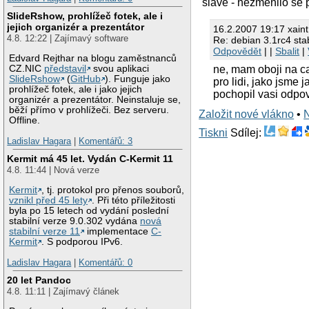
slave - nezměnilo se 
SlideRshow, prohlížeč fotek, ale i
jejich organizér a prezentátor
16.2.2007 19:17 xaint
4.8. 12:22 | Zajímavý software
Re: debian 3.1rc4 stab
Odpovědět
| |
Sbalit
|
Edvard Rejthar na blogu zaměstnanců
ne, mam oboji na ca
CZ.NIC
představil
svou aplikaci
SlideRshow
(
GitHub
). Funguje jako
pro lidi, jako jsme j
prohlížeč fotek, ale i jako jejich
pochopil vasi odp
organizér a prezentátor. Neinstaluje se,
běží přímo v prohlížeči. Bez serveru.
Založit nové vlákno
•
Offline.
Tiskni
Sdílej:
Ladislav Hagara
|
Komentářů: 3
Kermit má 45 let. Vydán C-Kermit 11
4.8. 11:44 | Nová verze
Kermit
, tj. protokol pro přenos souborů,
vznikl před 45 lety
. Při této příležitosti
byla po 15 letech od vydání poslední
stabilní verze 9.0.302 vydána
nová
stabilní verze 11
implementace
C-
Kermit
. S podporou IPv6.
Ladislav Hagara
|
Komentářů: 0
20 let Pandoc
4.8. 11:11 | Zajímavý článek