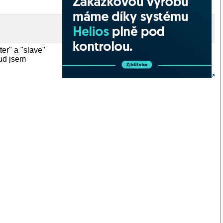
er" a "slave"
kud jsem