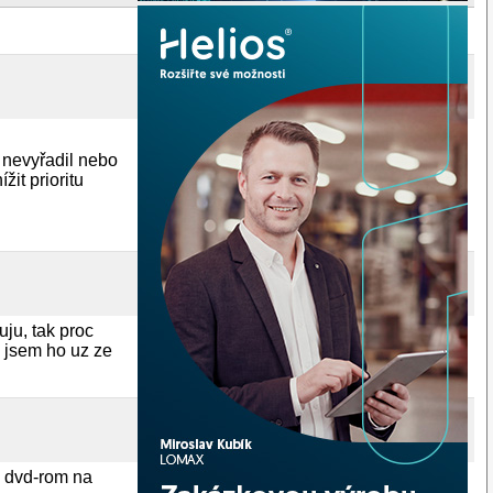
i nevyřadil nebo
it prioritu
ju, tak proc
z jsem ho uz ze
a dvd-rom na