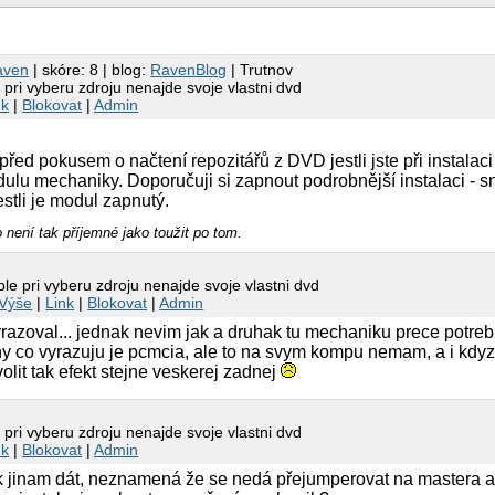
aven
| skóre: 8 | blog:
RavenBlog
| Trutnov
 pri vyberu zdroju nenajde svoje vlastni dvd
nk
|
Blokovat
|
Admin
 před pokusem o načtení repozitářů z DVD jestli jste při instalac
lu mechaniky. Doporučuji si zapnout podrobnější instalaci - sníž
estli je modul zapnutý.
 není tak příjemné jako toužit po tom.
le pri vyberu zdroju nenajde svoje vlastni dvd
Výše
|
Link
|
Blokovat
|
Admin
razoval... jednak nevim jak a druhak tu mechaniku prece potrebu
diny co vyrazuju je pcmcia, ale to na svym kompu nemam, a i kdy
volit tak efekt stejne veskerej zadnej
 pri vyberu zdroju nenajde svoje vlastni dvd
nk
|
Blokovat
|
Admin
isk jinam dát, neznamená že se nedá přejumperovat na mastera 