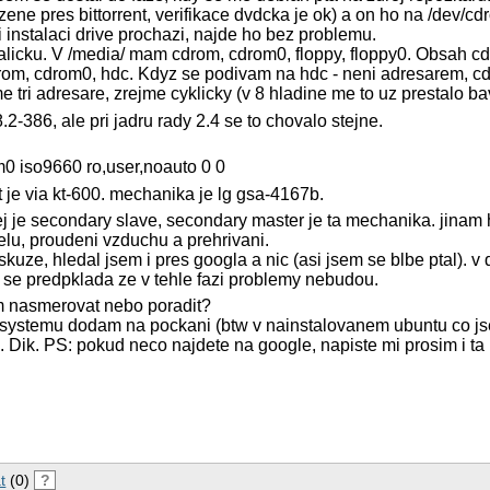
zene pres bittorrent, verifikace dvdcka je ok) a on ho na /dev/cd
i instalaci drive prochazi, najde ho bez problemu.
alicku. V /media/ mam cdrom, cdrom0, floppy, floppy0. Obsah c
 cdrom, cdrom0, hdc. Kdyz se podivam na hdc - neni adresarem, 
 tri adresare, zrejme cyklicky (v 8 hladine me to uz prestalo bav
8.2-386, ale pri jadru rady 2.4 se to chovalo stejne.
0 iso9660 ro,user,noauto 0 0
t je via kt-600. mechanika je lg gsa-4167b.
erej je secondary slave, secondary master je ta mechanika. jina
belu, proudeni vzduchu a prehrivani.
iskuze, hledal jsem i pres googla a nic (asi jsem se blbe ptal). 
 se predpklada ze v tehle fazi problemy nebudou.
m nasmerovat nebo poradit?
 o systemu dodam na pockani (btw v nainstalovanem ubuntu co j
. Dik. PS: pokud neco najdete na google, napiste mi prosim i ta 
t
(0)
?