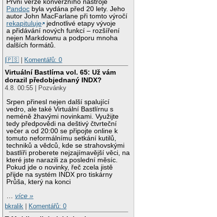
První verze konverzního nástroje
Pandoc
byla vydána před 20 lety. Jeho
autor John MacFarlane při tomto výročí
rekapituluje
jednotlivé etapy vývoje
a přidávání nových funkcí – rozšíření
nejen Markdownu a podporu mnoha
dalších formátů.
|🇵🇸
|
Komentářů: 0
Virtuální Bastlírna vol. 65: Už vám
dorazil předobjednaný INDX?
4.8. 00:55 | Pozvánky
Srpen přinesl nejen další spalující
vedro, ale také Virtuální Bastlírnu s
neméně žhavými novinkami. Využijte
tedy předpovědi na deštivý čtvrteční
večer a od 20:00 se připojte online k
tomuto neformálnímu setkání kutilů,
techniků a vědců, kde se strahovskými
bastlíři proberete nejzajímavější věci, na
které jste narazili za poslední měsíc.
Pokud jde o novinky, řeč zcela jistě
přijde na systém INDX pro tiskárny
Průša, který na konci
…
více »
bkralik
|
Komentářů: 0