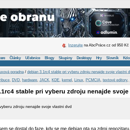
Inzerujte
na AbcPráce.cz od 950 Kč
are
Články
Učebnice
Blogy
Skupiny
Desktopy
Hry
Slovník
Kdo
uxová poradna
/
debian 3.1rc4 stable pri vyberu zdroju nenajde svoje vlastni 
ribuce
,
DVD
,
hardware
,
JACK
,
KDE
,
kernel
,
Linux
,
PCMCIA
,
textové editory
,
.1rc4 stable pri vyberu zdroju nenajde svoje
 vyberu zdroju nenajde svoje vlastni dvd
 jsem se dostal do faze, kdy se me debian pta na zdroj repozitar