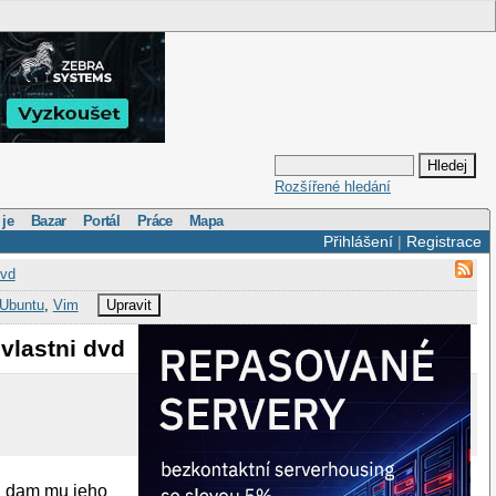
Rozšířené hledání
 je
Bazar
Portál
Práce
Mapa
Přihlášení
|
Registrace
dvd
Ubuntu
,
Vim
Upravit
 vlastni dvd
u. dam mu jeho