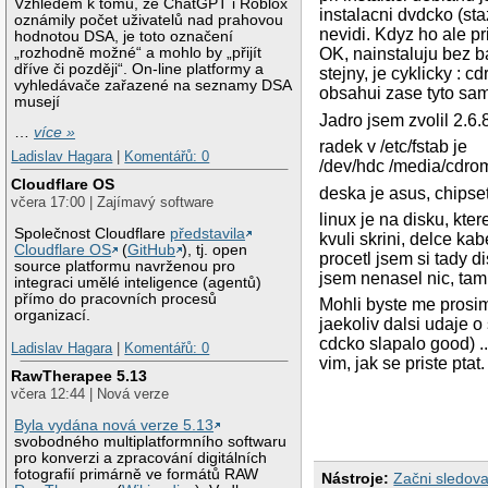
Vzhledem k tomu, že ChatGPT i Roblox
instalacni dvdcko (sta
oznámily počet uživatelů nad prahovou
nevidi. Kdyz ho ale pr
hodnotou DSA, je toto označení
„rozhodně možné“ a mohlo by „přijít
OK, nainstaluju bez b
dříve či později“. On-line platformy a
stejny, je cyklicky :
vyhledávače zařazené na seznamy DSA
obsahui zase tyto same
musejí
Jadro jsem zvolil 2.6.
…
více »
radek v /etc/fstab je
Ladislav Hagara
|
Komentářů: 0
/dev/hdc /media/cdrom
Cloudflare OS
deska je asus, chipse
včera 17:00 | Zajímavý software
linux je na disku, kt
Společnost Cloudflare
představila
kvuli skrini, delce ka
Cloudflare OS
(
GitHub
), tj. open
procetl jsem si tady d
source platformu navrženou pro
jsem nenasel nic, tam
integraci umělé inteligence (agentů)
přímo do pracovních procesů
Mohli byste me prosi
organizací.
jaekoliv dalsi udaje
cdcko slapalo good) ..
Ladislav Hagara
|
Komentářů: 0
vim, jak se priste ptat.
RawTherapee 5.13
včera 12:44 | Nová verze
Byla vydána nová verze 5.13
svobodného multiplatformního softwaru
pro konverzi a zpracování digitálních
fotografií primárně ve formátů RAW
Nástroje:
Začni sledova