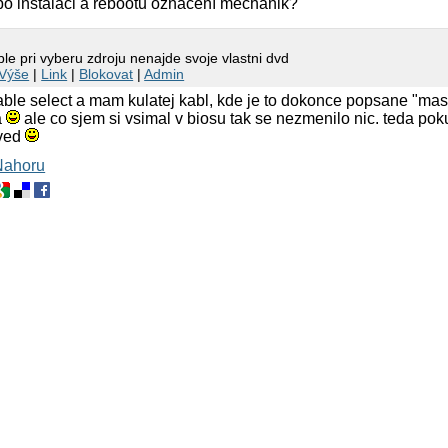
po instalaci a rebootu označení mechanik?
le pri vyberu zdroju nenajde svoje vlastni dvd
Výše
|
Link
|
Blokovat
|
Admin
ble select a mam kulatej kabl, kde je to dokonce popsane "mast
a
ale co sjem si vsimal v biosu tak se nezmenilo nic. teda po
oved
Nahoru