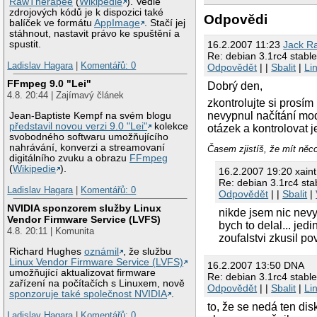
RawTherapee
(
Wikipedie
). Vedle
zdrojových kódů je k dispozici také
Odpovědi
balíček ve formátu
AppImage
. Stačí jej
stáhnout, nastavit právo ke spuštění a
16.2.2007 11:23
Jack R
spustit.
Re: debian 3.1rc4 stable
Ladislav Hagara
|
Komentářů: 0
Odpovědět
| |
Sbalit
|
Li
FFmpeg 9.0 "Lei"
Dobrý den,
4.8. 20:44 | Zajímavý článek
zkontrolujte si prosím
nevypnul načítání modu
Jean-Baptiste Kempf na svém blogu
představil novou verzi 9.0 "Lei"
kolekce
otázek a kontrolovat j
svobodného softwaru umožňujícího
nahrávání, konverzi a streamovaní
Časem zjistíš, že mít něco
digitálního zvuku a obrazu
FFmpeg
(
Wikipedie
).
16.2.2007 19:20 xaint
Re: debian 3.1rc4 stab
Ladislav Hagara
|
Komentářů: 0
Odpovědět
| |
Sbalit
|
NVIDIA sponzorem služby Linux
nikde jsem nic nevy
Vendor Firmware Service (LVFS)
bych to delal... je
4.8. 20:11 | Komunita
zoufalstvi zkusil po
Richard Hughes
oznámil
, že službu
Linux Vendor Firmware Service (LVFS)
16.2.2007 13:50 DNA
umožňující aktualizovat firmware
Re: debian 3.1rc4 stable
zařízení na počítačích s Linuxem, nově
Odpovědět
| |
Sbalit
|
Li
sponzoruje také společnost NVIDIA
.
to, že se nedá ten d
Ladislav Hagara
|
Komentářů: 0