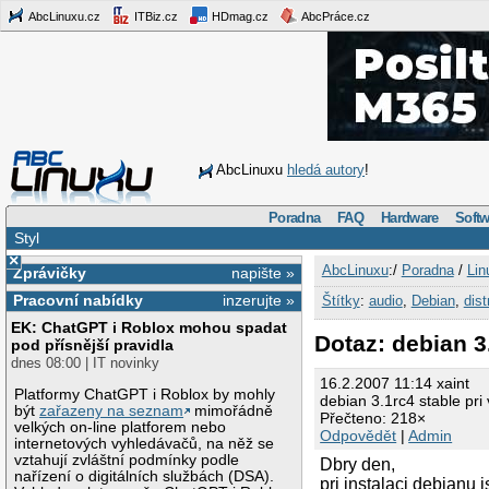
AbcLinuxu.cz
ITBiz.cz
HDmag.cz
AbcPráce.cz
AbcLinuxu
hledá autory
!
Poradna
FAQ
Hardware
Softw
Styl
×
AbcLinuxu
:/
Poradna
/
Lin
Zprávičky
napište »
Pracovní nabídky
inzerujte »
Štítky
:
audio
,
Debian
,
dist
EK: ChatGPT i Roblox mohou spadat
Dotaz: debian 3
pod přísnější pravidla
dnes 08:00 | IT novinky
16.2.2007 11:14 xaint
Platformy ChatGPT i Roblox by mohly
debian 3.1rc4 stable pri
být
zařazeny na seznam
mimořádně
Přečteno: 218×
velkých on-line platforem nebo
Odpovědět
|
Admin
internetových vyhledávačů, na něž se
vztahují zvláštní podmínky podle
Dbry den,
nařízení o digitálních službách (DSA).
pri instalaci debianu