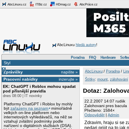
AbcLinuxu.cz
ITBiz.cz
HDmag.cz
AbcPráce.cz
AbcLinuxu
hledá autory
!
Poradna
FAQ
Hardware
Softw
Styl
×
AbcLinuxu
:/
Poradna
/
Lin
Zprávičky
napište »
Pracovní nabídky
inzerujte »
Štítky
:
mount
,
zálohování
EK: ChatGPT i Roblox mohou spadat
Dotaz: Zalohov
pod přísnější pravidla
dnes 08:00 | IT novinky
22.2.2007 14:07 rudiik
Platformy ChatGPT i Roblox by mohly
Zalohovani pres bacula
být
zařazeny na seznam
mimořádně
Přečteno: 1584×
velkých on-line platforem nebo
Odpovědět
|
Admin
internetových vyhledávačů, na něž se
vztahují zvláštní podmínky podle
Zdravim, hraju si se 
nařízení o digitálních službách (DSA).
nedari prijit na to ja