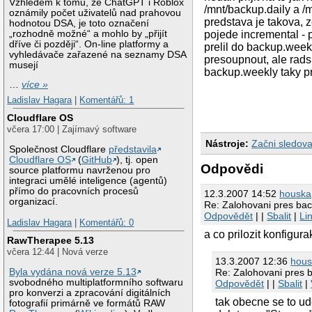
Vzhledem k tomu, že ChatGPT i Roblox
/mnt/backup.daily a /
oznámily počet uživatelů nad prahovou
predstava je takova, 
hodnotou DSA, je toto označení
„rozhodně možné“ a mohlo by „přijít
pojede incremental - 
dříve či později“. On-line platformy a
prelil do backup.week
vyhledávače zařazené na seznamy DSA
presoupnout, ale rads
musejí
backup.weekly taky pr
…
více »
Ladislav Hagara
|
Komentářů: 1
Cloudflare OS
včera 17:00 | Zajímavý software
Nástroje:
Začni sledova
Společnost Cloudflare
představila
Cloudflare OS
(
GitHub
), tj. open
Odpovědi
source platformu navrženou pro
integraci umělé inteligence (agentů)
přímo do pracovních procesů
12.3.2007 14:52
houska
organizací.
Re: Zalohovani pres bac
Odpovědět
| |
Sbalit
|
Li
Ladislav Hagara
|
Komentářů: 0
a co prilozit konfigura
RawTherapee 5.13
včera 12:44 | Nová verze
13.3.2007 12:36
hous
Re: Zalohovani pres 
Byla vydána nová verze 5.13
svobodného multiplatformního softwaru
Odpovědět
| |
Sbalit
|
pro konverzi a zpracování digitálních
tak obecne se to ud
fotografií primárně ve formátů RAW