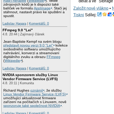
delat a ve "Storage
RawTherapee
(
Wikipedie
). Vedle
zdrojových kódů je k dispozici také
Založit nové vlákno
•
balíček ve formátu
AppImage
. Stačí jej
stáhnout, nastavit právo ke spuštění a
Tiskni
Sdílej:
spustit.
Ladislav Hagara
|
Komentářů: 0
FFmpeg 9.0 "Lei"
4.8. 20:44 | Zajímavý článek
Jean-Baptiste Kempf na svém blogu
představil novou verzi 9.0 "Lei"
kolekce
svobodného softwaru umožňujícího
nahrávání, konverzi a streamovaní
digitálního zvuku a obrazu
FFmpeg
(
Wikipedie
).
Ladislav Hagara
|
Komentářů: 0
NVIDIA sponzorem služby Linux
Vendor Firmware Service (LVFS)
4.8. 20:11 | Komunita
Richard Hughes
oznámil
, že službu
Linux Vendor Firmware Service (LVFS)
umožňující aktualizovat firmware
zařízení na počítačích s Linuxem, nově
sponzoruje také společnost NVIDIA
.
Ladislav Hagara
|
Komentářů: 0