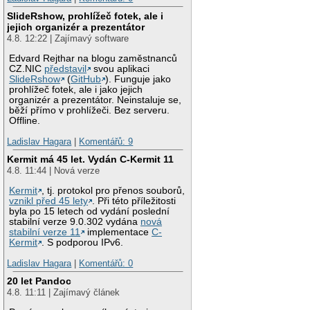
SlideRshow, prohlížeč fotek, ale i
jejich organizér a prezentátor
4.8. 12:22 | Zajímavý software
Edvard Rejthar na blogu zaměstnanců
CZ.NIC
představil
svou aplikaci
SlideRshow
(
GitHub
). Funguje jako
prohlížeč fotek, ale i jako jejich
organizér a prezentátor. Neinstaluje se,
běží přímo v prohlížeči. Bez serveru.
Offline.
Ladislav Hagara
|
Komentářů: 9
Kermit má 45 let. Vydán C-Kermit 11
4.8. 11:44 | Nová verze
Kermit
, tj. protokol pro přenos souborů,
vznikl před 45 lety
. Při této příležitosti
byla po 15 letech od vydání poslední
stabilní verze 9.0.302 vydána
nová
stabilní verze 11
implementace
C-
Kermit
. S podporou IPv6.
Ladislav Hagara
|
Komentářů: 0
20 let Pandoc
4.8. 11:11 | Zajímavý článek