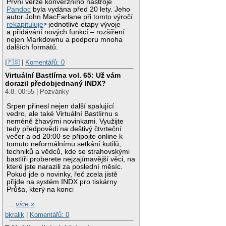
První verze konverzního nástroje
Pandoc
byla vydána před 20 lety. Jeho
autor John MacFarlane při tomto výročí
rekapituluje
jednotlivé etapy vývoje
a přidávání nových funkcí – rozšíření
nejen Markdownu a podporu mnoha
dalších formátů.
|🇵🇸
|
Komentářů: 0
Virtuální Bastlírna vol. 65: Už vám
dorazil předobjednaný INDX?
4.8. 00:55 | Pozvánky
Srpen přinesl nejen další spalující
vedro, ale také Virtuální Bastlírnu s
neméně žhavými novinkami. Využijte
tedy předpovědi na deštivý čtvrteční
večer a od 20:00 se připojte online k
tomuto neformálnímu setkání kutilů,
techniků a vědců, kde se strahovskými
bastlíři proberete nejzajímavější věci, na
které jste narazili za poslední měsíc.
Pokud jde o novinky, řeč zcela jistě
přijde na systém INDX pro tiskárny
Průša, který na konci
…
více »
bkralik
|
Komentářů: 0