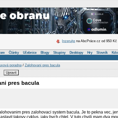
Inzerujte
na AbcPráce.cz od 950 Kč
are
Články
Učebnice
Blogy
Skupiny
Desktopy
Hry
Slovník
Kdo
uxová poradna
/
Zalohovani pres bacula
Upravit
ani pres bacula
zalohovanim pres zalohovaci system bacula. Je to pekna vec, jen
k nastavit takovy cyklus, jaky bych chtel. V tuto chvili mam dva mo