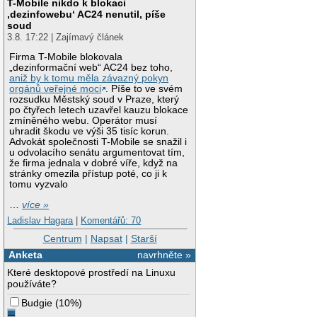
T-Mobile nikdo k blokaci
‚dezinfowebu‘ AC24 nenutil, píše
soud
3.8. 17:22 | Zajímavý článek
Firma T-Mobile blokovala
„dezinformační web“ AC24 bez toho,
aniž by k tomu měla závazný pokyn
orgánů veřejné moci
. Píše to ve svém
rozsudku Městský soud v Praze, který
po čtyřech letech uzavřel kauzu blokace
zmíněného webu. Operátor musí
uhradit škodu ve výši 35 tisíc korun.
Advokát společnosti T-Mobile se snažil i
u odvolacího senátu argumentovat tím,
že firma jednala v dobré víře, když na
stránky omezila přístup poté, co ji k
tomu vyzvalo
…
více »
Ladislav Hagara
|
Komentářů: 70
Centrum
|
Napsat
|
Starší
Anketa
navrhněte »
Které desktopové prostředí na Linuxu
používáte?
Budgie
(
10%
)