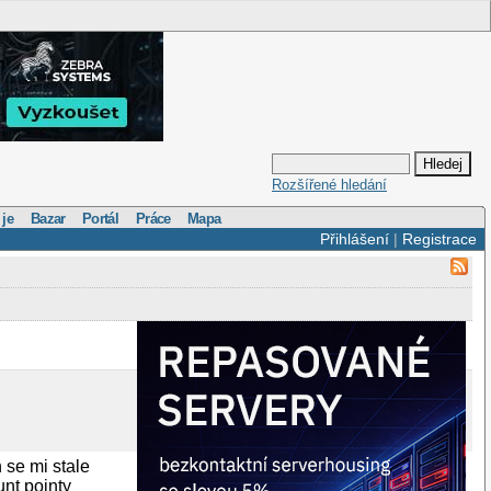
Rozšířené hledání
 je
Bazar
Portál
Práce
Mapa
Přihlášení
|
Registrace
 se mi stale
unt pointy