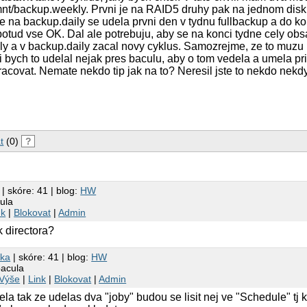
mnt/backup.weekly. Prvni je na RAID5 druhy pak na jednom disk
ze na backup.daily se udela prvni den v tydnu fullbackup a do k
potud vse OK. Dal ale potrebuju, aby se na konci tydne cely ob
ly a v backup.daily zacal novy cyklus. Samozrejme, ze to muzu
i bych to udelal nejak pres baculu, aby o tom vedela a umela pr
acovat. Nemate nekdo tip jak na to? Neresil jste to nekdo nekd
t
(0)
?
| skóre: 41 | blog:
HW
ula
nk
|
Blokovat
|
Admin
k directora?
ka
| skóre: 41 | blog:
HW
bacula
Výše
|
Link
|
Blokovat
|
Admin
ela tak ze udelas dva "joby" budou se lisit nej ve "Schedule" tj