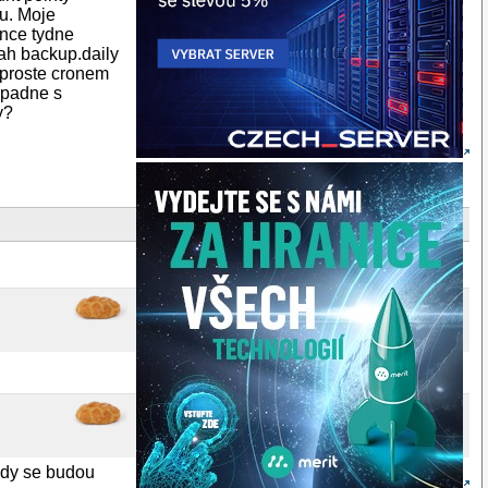
u. Moje
once tydne
sah backup.daily
 proste cronem
ipadne s
y?
 kdy se budou