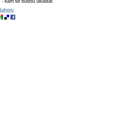
" - kam se budou ukladat
Nahoru