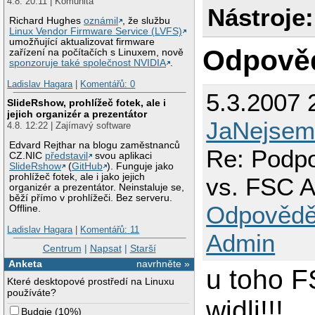
4.8. 20:11 | Komunita
Nástroje:
Richard Hughes
oznámil
, že službu
Linux Vendor Firmware Service (LVFS)
umožňující aktualizovat firmware
Odpově
zařízení na počítačích s Linuxem, nově
sponzoruje také společnost NVIDIA
.
Ladislav Hagara
|
Komentářů: 0
5.3.2007 
SlideRshow, prohlížeč fotek, ale i
jejich organizér a prezentátor
JaNejsem
4.8. 12:22 | Zajímavý software
Edvard Rejthar na blogu zaměstnanců
Re: Podp
CZ.NIC
představil
svou aplikaci
SlideRshow
(
GitHub
). Funguje jako
prohlížeč fotek, ale i jako jejich
vs. FSC 
organizér a prezentátor. Neinstaluje se,
běží přímo v prohlížeči. Bez serveru.
Odpovědě
Offline.
Ladislav Hagara
|
Komentářů: 11
Admin
Centrum
|
Napsat
|
Starší
Anketa
navrhněte »
u toho F
Které desktopové prostředí na Linuxu
používáte?
widli!!!
Budgie
(
10%
)