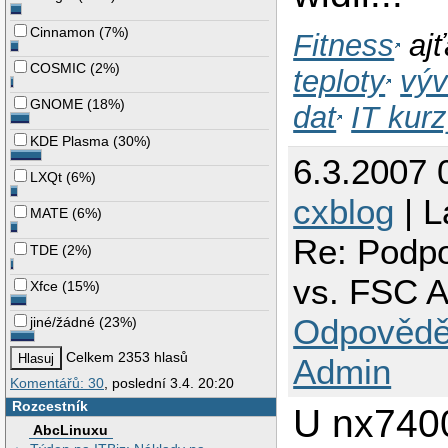
Cinnamon
(
7%
)
Fitness
ajť
COSMIC
(
2%
)
teploty
výv
GNOME
(
18%
)
dat
IT kur
KDE Plasma
(
30%
)
6.3.2007 
LXQt
(
6%
)
cxblog
| L
MATE
(
6%
)
Re: Podp
TDE
(
2%
)
vs. FSC 
Xfce
(
15%
)
Odpovědě
jiné/žádné
(
23%
)
Celkem 2353 hlasů
Admin
Komentářů: 30
, poslední 3.4. 20:20
Rozcestník
U nx7400
AbcLinuxu