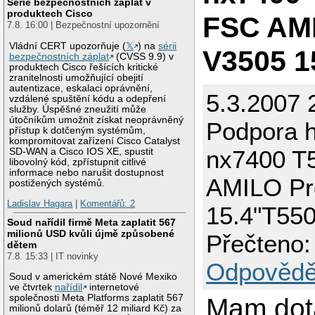
Série bezpečnostních záplat v
produktech Cisco
FSC AM
7.8. 16:00 | Bezpečnostní upozornění
Vládní CERT upozorňuje (
𝕏
) na
sérii
V3505 1
bezpečnostních záplat
(CVSS 9.9) v
produktech Cisco řešících kritické
zranitelnosti umožňující obejití
autentizace, eskalaci oprávnění,
5.3.2007 
vzdálené spuštění kódu a odepření
služby. Úspěšné zneužití může
útočníkům umožnit získat neoprávněný
Podpora 
přístup k dotčeným systémům,
kompromitovat zařízení Cisco Catalyst
nx7400 T
SD-WAN a Cisco IOS XE, spustit
libovolný kód, zpřístupnit citlivé
informace nebo narušit dostupnost
AMILO Pr
postižených systémů.
Ladislav Hagara
|
Komentářů: 2
15.4"T55
Soud nařídil firmě Meta zaplatit 567
milionů USD kvůli újmě způsobené
Přečteno:
dětem
7.8. 15:33 | IT novinky
Odpovědě
Soud v americkém státě Nové Mexiko
ve čtvrtek
nařídil
internetové
společnosti Meta Platforms zaplatit 567
Mam dot
milionů dolarů (téměř 12 miliard Kč) za