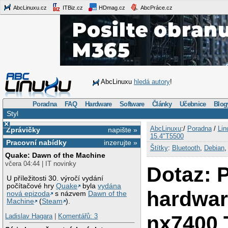
AbcLinuxu.cz
ITBiz.cz
HDmag.cz
AbcPráce.cz
AbcLinuxu
hledá autory
!
Poradna
FAQ
Hardware
Software
Články
Učebnice
Blog
Styl
×
AbcLinuxu
:/
Poradna
/
Lin
Zprávičky
napište »
15.4"T5500
Pracovní nabídky
inzerujte »
Štítky
:
Bluetooth
,
Debian
Quake: Dawn of the Machine
včera 04:44 | IT novinky
Dotaz: 
U příležitosti 30. výročí vydání
počítačové hry
Quake
byla
vydána
hardwa
nová epizoda
s názvem
Dawn of the
Machine
(
Steam
).
nx7400 
Ladislav Hagara
|
Komentářů: 3