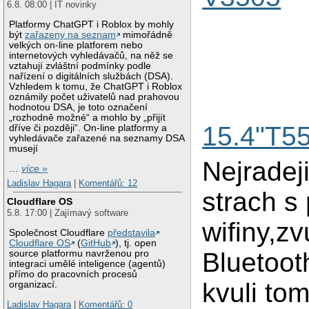
6.8. 08:00 | IT novinky
Platformy ChatGPT i Roblox by mohly
být
zařazeny na seznam
mimořádně
velkých on-line platforem nebo
internetových vyhledávačů, na něž se
vztahují zvláštní podmínky podle
nařízení o digitálních službách (DSA).
Vzhledem k tomu, že ChatGPT i Roblox
oznámily počet uživatelů nad prahovou
hodnotou DSA, je toto označení
„rozhodně možné“ a mohlo by „přijít
15.4"T5
dříve či později“. On-line platformy a
vyhledávače zařazené na seznamy DSA
musejí
Nejradej
…
více »
Ladislav Hagara
|
Komentářů: 12
strach s
Cloudflare OS
5.8. 17:00 | Zajímavý software
wifiny,z
Společnost Cloudflare
představila
Cloudflare OS
(
GitHub
), tj. open
Bluetoot
source platformu navrženou pro
integraci umělé inteligence (agentů)
přímo do pracovních procesů
kvuli tom
organizací.
Ladislav Hagara
|
Komentářů: 0