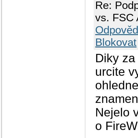
Re: Pod
vs. FSC
Odpověd
Blokovat
Diky za 
urcite v
ohledne
znamena
Nejelo v
o FireWi