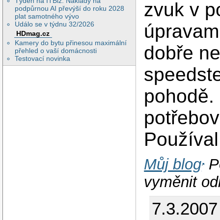
Týden na ITBiz: Náklady na
zvuk v 
podpůrnou AI převýší do roku 2028
plat samotného vývo
Událo se v týdnu 32/2026
úpravami
HDmag.cz
Kamery do bytu přinesou maximální
dobře ne
přehled o vaší domácnosti
Testovací novinka
speedste
pohodě. 
potřebov
Používal
Můj blog
P
vyměnit od
7.3.2007