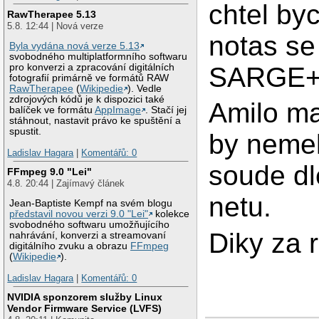
chtel byc
RawTherapee 5.13
5.8. 12:44 | Nová verze
notas se
Byla vydána nová verze 5.13
svobodného multiplatformního softwaru
SARGE+
pro konverzi a zpracování digitálních
fotografií primárně ve formátů RAW
RawTherapee
(
Wikipedie
). Vedle
zdrojových kódů je k dispozici také
Amilo ma
balíček ve formátu
AppImage
. Stačí jej
stáhnout, nastavit právo ke spuštění a
spustit.
by nemel
Ladislav Hagara
|
Komentářů: 0
soude dl
FFmpeg 9.0 "Lei"
4.8. 20:44 | Zajímavý článek
netu.
Jean-Baptiste Kempf na svém blogu
představil novou verzi 9.0 "Lei"
kolekce
svobodného softwaru umožňujícího
Diky za 
nahrávání, konverzi a streamovaní
digitálního zvuku a obrazu
FFmpeg
(
Wikipedie
).
Ladislav Hagara
|
Komentářů: 0
NVIDIA sponzorem služby Linux
Vendor Firmware Service (LVFS)