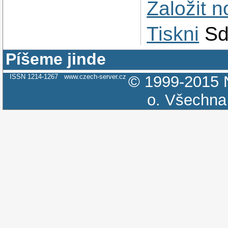
Založit 
Tiskni
Sd
Píšeme jinde
ISSN 1214-1267
www.czech-server.cz
© 1999-2015
o.
Všechna 