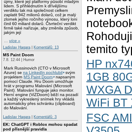
újmy, které její platformy působí mladým
lidem. S přihlédnutím k dřívějšímu
Premysli
verdiktu tak má společnost celkem
zaplatit 942 milionů dolarů, což je malý
noteboo
zlomek jejího ročního výnosu, který loni
činil 60 miliard dolarů. Čtvrteční verdikt
firmě také nařizuje, aby změnila způsob,
Rohoduji
jakým její
…
více »
temito ty
Ladislav Hagara
|
Komentářů: 13
MS Paint Doom
HP nx74
7.8. 12:44 | Humor
Mark Russinovich (CTO v Microsoft
Azure) se
na LinkedIn pochlubil
svým
1GB 80G
projektem
MS Paint Doom
napsaným
pomocí Claude. Hru Doom umožňuje
WXGA 
hrát v programu Malování (Microsoft
Paint). Malování funguje jako monitor.
Herní engine (ViZDoom) běží na pozadí
WiFi BT
a každý vykreslený snímek hry vkládá
automaticky přes schránku (clipboard)
do Malování.
FSC AMI
Ladislav Hagara
|
Komentářů: 3
EK: ChatGPT i Roblox mohou spadat
V3505
pod přísnější pravidla