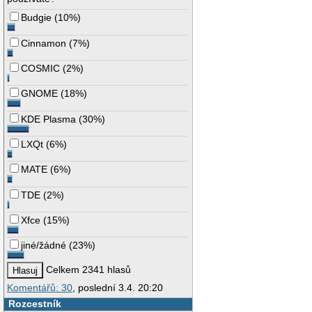
Budgie
(
10%
)
Cinnamon
(
7%
)
COSMIC
(
2%
)
GNOME
(
18%
)
KDE Plasma
(
30%
)
LXQt
(
6%
)
MATE
(
6%
)
TDE
(
2%
)
Xfce
(
15%
)
jiné/žádné
(
23%
)
Celkem 2341 hlasů
Komentářů: 30
, poslední 3.4. 20:20
Rozcestník