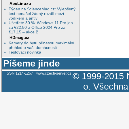
AbcLinuxu
Týden na ScienceMag.cz: Vylepšený
test nenašel žádný rozdíl mezi
vodíkem a antiv
Ušetřete 30 %: Windows 11 Pro jen
za €22,50 a Office 2024 Pro za
€17,15 – akce B
HDmag.cz
Kamery do bytu přinesou maximální
přehled o vaší domácnosti
Testovací novinka
Píšeme jinde
ISSN 1214-1267
www.czech-server.cz
© 1999-2015
o.
Všechna 