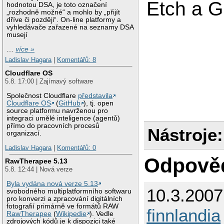
Etch a 
hodnotou DSA, je toto označení
„rozhodně možné“ a mohlo by „přijít
dříve či později“. On-line platformy a
vyhledávače zařazené na seznamy DSA
musejí
…
více »
Ladislav Hagara
|
Komentářů: 8
Cloudflare OS
5.8. 17:00 | Zajímavý software
Společnost Cloudflare
představila
Cloudflare OS
(
GitHub
), tj. open
source platformu navrženou pro
integraci umělé inteligence (agentů)
přímo do pracovních procesů
Nástroje:
organizací.
Ladislav Hagara
|
Komentářů: 0
Odpově
RawTherapee 5.13
5.8. 12:44 | Nová verze
Byla vydána nová verze 5.13
10.3.200
svobodného multiplatformního softwaru
pro konverzi a zpracování digitálních
fotografií primárně ve formátů RAW
finnlandia
RawTherapee
(
Wikipedie
). Vedle
zdrojových kódů je k dispozici také