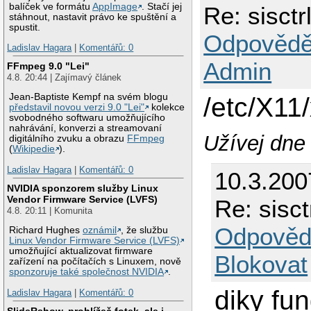
balíček ve formátu
AppImage
. Stačí jej
Re: sisctr
stáhnout, nastavit právo ke spuštění a
spustit.
Odpovědě
Ladislav Hagara
|
Komentářů: 0
Admin
FFmpeg 9.0 "Lei"
4.8. 20:44 | Zajímavý článek
Jean-Baptiste Kempf na svém blogu
/etc/X11
představil novou verzi 9.0 "Lei"
kolekce
svobodného softwaru umožňujícího
nahrávání, konverzi a streamovaní
Užívej dne 
digitálního zvuku a obrazu
FFmpeg
(
Wikipedie
).
Ladislav Hagara
|
Komentářů: 0
10.3.200
NVIDIA sponzorem služby Linux
Vendor Firmware Service (LVFS)
Re: sisct
4.8. 20:11 | Komunita
Odpověd
Richard Hughes
oznámil
, že službu
Linux Vendor Firmware Service (LVFS)
umožňující aktualizovat firmware
Blokovat
zařízení na počítačích s Linuxem, nově
sponzoruje také společnost NVIDIA
.
diky fun
Ladislav Hagara
|
Komentářů: 0
SlideRshow, prohlížeč fotek, ale i