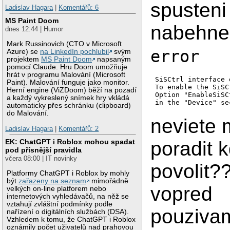
spusteni
Ladislav Hagara
|
Komentářů: 6
MS Paint Doom
nabehne
dnes 12:44 | Humor
Mark Russinovich (CTO v Microsoft
error
Azure) se
na LinkedIn pochlubil
svým
projektem
MS Paint Doom
napsaným
pomocí Claude. Hru Doom umožňuje
hrát v programu Malování (Microsoft
SiSCtrl interface 
Paint). Malování funguje jako monitor.
To enable the SiSC
Herní engine (ViZDoom) běží na pozadí
Option "EnableSiSC
a každý vykreslený snímek hry vkládá
in the "Device" se
automaticky přes schránku (clipboard)
do Malování.
neviete 
Ladislav Hagara
|
Komentářů: 2
poradit 
EK: ChatGPT i Roblox mohou spadat
pod přísnější pravidla
včera 08:00 | IT novinky
povolit?
Platformy ChatGPT i Roblox by mohly
být
zařazeny na seznam
mimořádně
vopred
velkých on-line platforem nebo
internetových vyhledávačů, na něž se
vztahují zvláštní podmínky podle
pouziva
nařízení o digitálních službách (DSA).
Vzhledem k tomu, že ChatGPT i Roblox
oznámily počet uživatelů nad prahovou