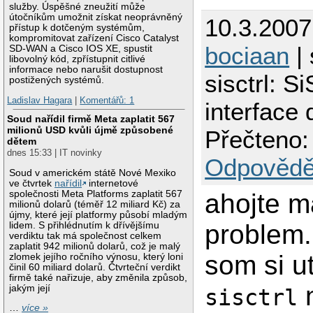
služby. Úspěšné zneužití může
útočníkům umožnit získat neoprávněný
10.3.2007
přístup k dotčeným systémům,
kompromitovat zařízení Cisco Catalyst
bociaan
| 
SD-WAN a Cisco IOS XE, spustit
libovolný kód, zpřístupnit citlivé
informace nebo narušit dostupnost
sisctrl: Si
postižených systémů.
Ladislav Hagara
|
Komentářů: 1
interface 
Soud nařídil firmě Meta zaplatit 567
milionů USD kvůli újmě způsobené
Přečteno:
dětem
dnes 15:33 | IT novinky
Odpovědě
Soud v americkém státě Nové Mexiko
ve čtvrtek
nařídil
internetové
společnosti Meta Platforms zaplatit 567
ahojte m
milionů dolarů (téměř 12 miliard Kč) za
újmy, které její platformy působí mladým
problem.
lidem. S přihlédnutím k dřívějšímu
verdiktu tak má společnost celkem
zaplatit 942 milionů dolarů, což je malý
som si ut
zlomek jejího ročního výnosu, který loni
činil 60 miliard dolarů. Čtvrteční verdikt
firmě také nařizuje, aby změnila způsob,
n
jakým její
sisctrl
…
více »