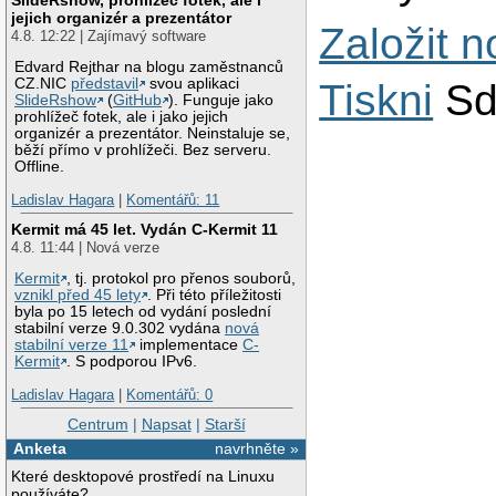
jejich organizér a prezentátor
Založit 
4.8. 12:22 | Zajímavý software
Edvard Rejthar na blogu zaměstnanců
CZ.NIC
představil
svou aplikaci
Tiskni
Sd
SlideRshow
(
GitHub
). Funguje jako
prohlížeč fotek, ale i jako jejich
organizér a prezentátor. Neinstaluje se,
běží přímo v prohlížeči. Bez serveru.
Offline.
Ladislav Hagara
|
Komentářů: 11
Kermit má 45 let. Vydán C-Kermit 11
4.8. 11:44 | Nová verze
Kermit
, tj. protokol pro přenos souborů,
vznikl před 45 lety
. Při této příležitosti
byla po 15 letech od vydání poslední
stabilní verze 9.0.302 vydána
nová
stabilní verze 11
implementace
C-
Kermit
. S podporou IPv6.
Ladislav Hagara
|
Komentářů: 0
Centrum
|
Napsat
|
Starší
Anketa
navrhněte »
Které desktopové prostředí na Linuxu
používáte?