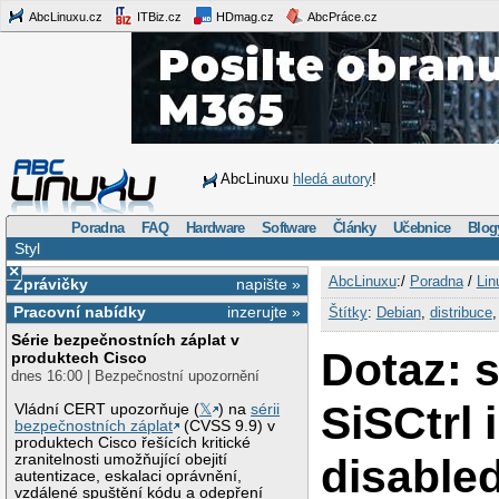
AbcLinuxu.cz
ITBiz.cz
HDmag.cz
AbcPráce.cz
AbcLinuxu
hledá autory
!
Poradna
FAQ
Hardware
Software
Články
Učebnice
Blog
Styl
×
AbcLinuxu
:/
Poradna
/
Lin
Zprávičky
napište »
Pracovní nabídky
inzerujte »
Štítky
:
Debian
,
distribuce
Série bezpečnostních záplat v
Dotaz: s
produktech Cisco
dnes 16:00 | Bezpečnostní upozornění
SiSCtrl 
Vládní CERT upozorňuje (
𝕏
) na
sérii
bezpečnostních záplat
(CVSS 9.9) v
produktech Cisco řešících kritické
disable
zranitelnosti umožňující obejití
autentizace, eskalaci oprávnění,
vzdálené spuštění kódu a odepření