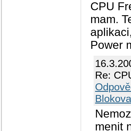
CPU Fre
mam. Ten
aplikaci
Power 
16.3.20
Re: CPU
Odpově
Blokova
Nemoze
menit 