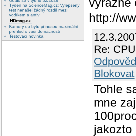
vyrazne 
Událo se v týdnu 32/2026
Týden na ScienceMag.cz: Vylepšený
test nenašel žádný rozdíl mezi
http://w
vodíkem a antiv
HDmag.cz
Kamery do bytu přinesou maximální
přehled o vaší domácnosti
12.3.200
Testovací novinka
Re: CPU 
Odpověd
Blokovat
Tohle s
mne zaj
100proc
jakozto