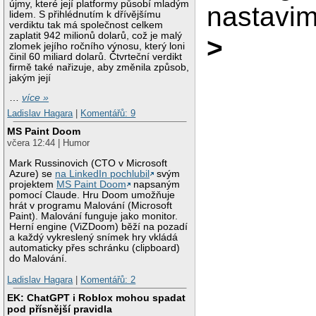
újmy, které její platformy působí mladým
nastavi
lidem. S přihlédnutím k dřívějšímu
verdiktu tak má společnost celkem
zaplatit 942 milionů dolarů, což je malý
>
zlomek jejího ročního výnosu, který loni
činil 60 miliard dolarů. Čtvrteční verdikt
firmě také nařizuje, aby změnila způsob,
jakým její
…
více »
Ladislav Hagara
|
Komentářů: 9
MS Paint Doom
včera 12:44 | Humor
Mark Russinovich (CTO v Microsoft
Azure) se
na LinkedIn pochlubil
svým
projektem
MS Paint Doom
napsaným
pomocí Claude. Hru Doom umožňuje
hrát v programu Malování (Microsoft
Paint). Malování funguje jako monitor.
Herní engine (ViZDoom) běží na pozadí
a každý vykreslený snímek hry vkládá
automaticky přes schránku (clipboard)
do Malování.
Ladislav Hagara
|
Komentářů: 2
EK: ChatGPT i Roblox mohou spadat
pod přísnější pravidla