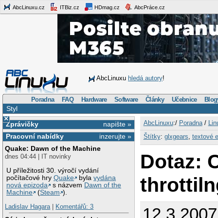
AbcLinuxu.cz
ITBiz.cz
HDmag.cz
AbcPráce.cz
AbcLinuxu
hledá autory
!
Poradna
FAQ
Hardware
Software
Články
Učebnice
Blog
Styl
×
AbcLinuxu
:/
Poradna
/
Lin
Zprávičky
napište »
Pracovní nabídky
inzerujte »
Štítky
:
glxgears
,
textové e
Quake: Dawn of the Machine
Dotaz: 
dnes 04:44 | IT novinky
U příležitosti 30. výročí vydání
throttil
počítačové hry
Quake
byla
vydána
nová epizoda
s názvem
Dawn of the
Machine
(
Steam
).
Ladislav Hagara
|
Komentářů: 3
12.3.2007