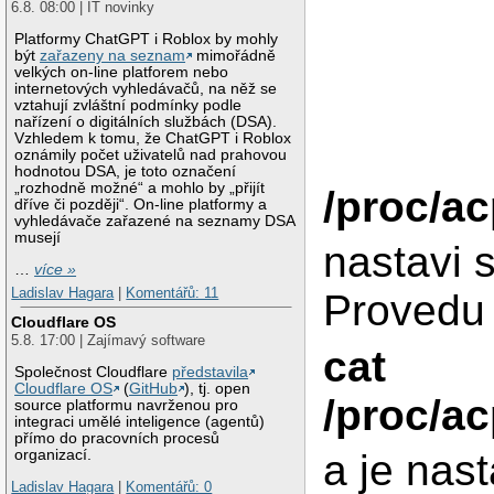
6.8. 08:00 | IT novinky
Platformy ChatGPT i Roblox by mohly
být
zařazeny na seznam
mimořádně
velkých on-line platforem nebo
internetových vyhledávačů, na něž se
vztahují zvláštní podmínky podle
nařízení o digitálních službách (DSA).
Vzhledem k tomu, že ChatGPT i Roblox
oznámily počet uživatelů nad prahovou
hodnotou DSA, je toto označení
„rozhodně možné“ a mohlo by „přijít
/proc/ac
dříve či později“. On-line platformy a
vyhledávače zařazené na seznamy DSA
musejí
nastavi 
…
více »
Ladislav Hagara
|
Komentářů: 11
Provedu 
Cloudflare OS
5.8. 17:00 | Zajímavý software
cat
Společnost Cloudflare
představila
Cloudflare OS
(
GitHub
), tj. open
/proc/ac
source platformu navrženou pro
integraci umělé inteligence (agentů)
přímo do pracovních procesů
organizací.
a je nas
Ladislav Hagara
|
Komentářů: 0