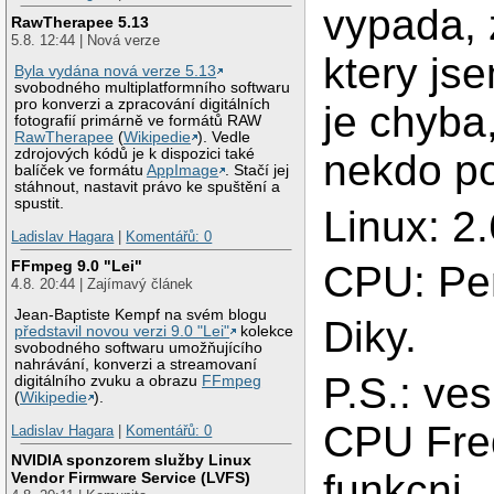
vypada, 
RawTherapee 5.13
5.8. 12:44 | Nová verze
ktery js
Byla vydána nová verze 5.13
svobodného multiplatformního softwaru
pro konverzi a zpracování digitálních
je chyba
fotografií primárně ve formátů RAW
RawTherapee
(
Wikipedie
). Vedle
zdrojových kódů je k dispozici také
nekdo p
balíček ve formátu
AppImage
. Stačí jej
stáhnout, nastavit právo ke spuštění a
spustit.
Linux: 2.
Ladislav Hagara
|
Komentářů: 0
FFmpeg 9.0 "Lei"
CPU: Pe
4.8. 20:44 | Zajímavý článek
Jean-Baptiste Kempf na svém blogu
Diky.
představil novou verzi 9.0 "Lei"
kolekce
svobodného softwaru umožňujícího
nahrávání, konverzi a streamovaní
P.S.: ve
digitálního zvuku a obrazu
FFmpeg
(
Wikipedie
).
CPU Freq
Ladislav Hagara
|
Komentářů: 0
NVIDIA sponzorem služby Linux
funkcni.
Vendor Firmware Service (LVFS)