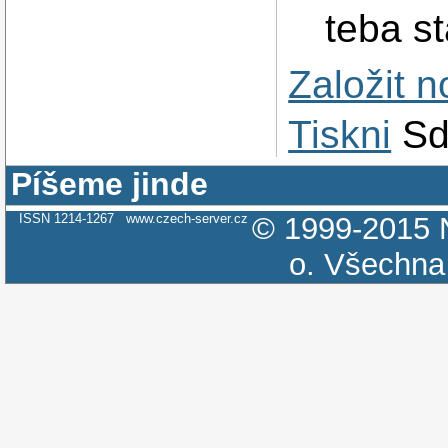
teba s
Založit 
Tiskni
Sd
Píšeme jinde
ISSN 1214-1267
www.czech-server.cz
© 1999-2015
o.
Všechna 