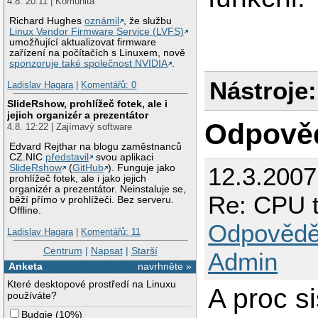
4.8. 20:11 | Komunita
Richard Hughes
oznámil
, že službu
Linux Vendor Firmware Service (LVFS)
umožňující aktualizovat firmware
zařízení na počítačích s Linuxem, nově
sponzoruje také společnost NVIDIA
.
Nástroje:
Ladislav Hagara
|
Komentářů: 0
SlideRshow, prohlížeč fotek, ale i
jejich organizér a prezentátor
Odpově
4.8. 12:22 | Zajímavý software
Edvard Rejthar na blogu zaměstnanců
CZ.NIC
představil
svou aplikaci
12.3.2007
SlideRshow
(
GitHub
). Funguje jako
prohlížeč fotek, ale i jako jejich
organizér a prezentátor. Neinstaluje se,
Re: CPU t
běží přímo v prohlížeči. Bez serveru.
Offline.
Odpovědě
Ladislav Hagara
|
Komentářů: 11
Centrum
|
Napsat
|
Starší
Admin
Anketa
navrhněte »
Které desktopové prostředí na Linuxu
A proc si
používáte?
Budgie
(
10%
)