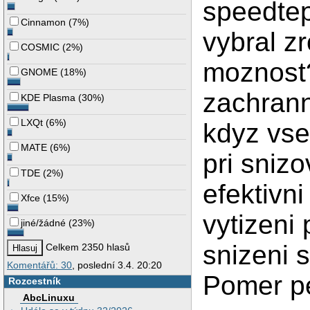
speedtep
Cinnamon
(
7%
)
vybral z
COSMIC
(
2%
)
moznost?
GNOME
(
18%
)
zachrann
KDE Plasma
(
30%
)
LXQt
(
6%
)
kdyz vse
MATE
(
6%
)
pri snizo
TDE
(
2%
)
efektivn
Xfce
(
15%
)
vytizeni
jiné/žádné
(
23%
)
snizeni 
Celkem 2350 hlasů
Komentářů: 30
, poslední 3.4. 20:20
Pomer pe
Rozcestník
AbcLinuxu