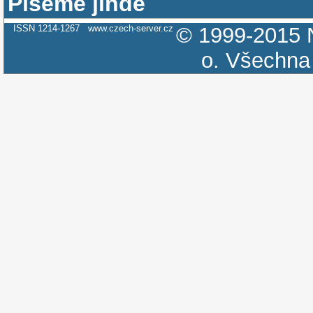
Píšeme jinde
ISSN 1214-1267
www.czech-server.cz
© 1999-2015
o.
Všechna 