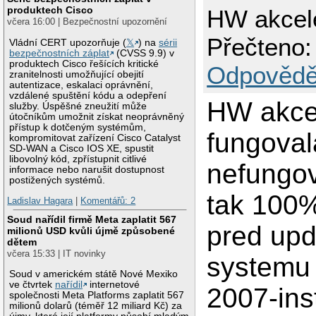
produktech Cisco
HW akcele
včera 16:00 | Bezpečnostní upozornění
Přečteno:
Vládní CERT upozorňuje (
𝕏
) na
sérii
bezpečnostních záplat
(CVSS 9.9) v
produktech Cisco řešících kritické
Odpovědě
zranitelnosti umožňující obejití
autentizace, eskalaci oprávnění,
vzdálené spuštění kódu a odepření
HW akce
služby. Úspěšné zneužití může
útočníkům umožnit získat neoprávněný
přístup k dotčeným systémům,
fungoval
kompromitovat zařízení Cisco Catalyst
SD-WAN a Cisco IOS XE, spustit
libovolný kód, zpřístupnit citlivé
nefungov
informace nebo narušit dostupnost
postižených systémů.
tak 100%
Ladislav Hagara
|
Komentářů: 2
Soud nařídil firmě Meta zaplatit 567
pred up
milionů USD kvůli újmě způsobené
dětem
včera 15:33 | IT novinky
system
Soud v americkém státě Nové Mexiko
ve čtvrtek
nařídil
internetové
2007-ins
společnosti Meta Platforms zaplatit 567
milionů dolarů (téměř 12 miliard Kč) za