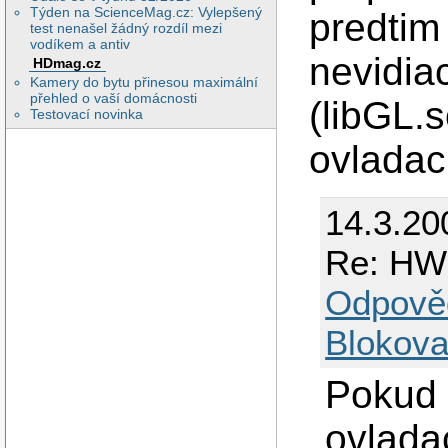
Týden na ScienceMag.cz: Vylepšený
predtim
test nenašel žádný rozdíl mezi
vodíkem a antiv
nevidi
HDmag.cz
Kamery do bytu přinesou maximální
přehled o vaší domácnosti
(libGL.s
Testovací novinka
ovladac
14.3.20
Re: HW 
Odpově
Blokova
Pokud t
ovladac