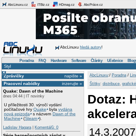
AbcLinuxu.cz
ITBiz.cz
HDmag.cz
AbcPráce.cz
AbcLinuxu
hledá autory
!
Poradna
FAQ
Hardware
Software
Články
Učebnice
Blog
Styl
×
AbcLinuxu
:/
Poradna
/
Lin
Zprávičky
napište »
Pracovní nabídky
inzerujte »
Štítky
:
distribuce
,
grafické
Quake: Dawn of the Machine
Dotaz:
dnes 04:44 | IT novinky
U příležitosti 30. výročí vydání
akceler
počítačové hry
Quake
byla
vydána
nová epizoda
s názvem
Dawn of the
Machine
(
Steam
).
Ladislav Hagara
|
Komentářů: 0
14.3.2007
Série bezpečnostních záplat v