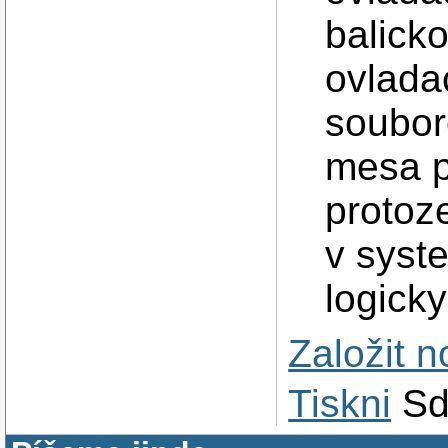
balick
ovladac
soubor
mesa p
protoz
v syst
logicky
Založit 
Tiskni
Sd