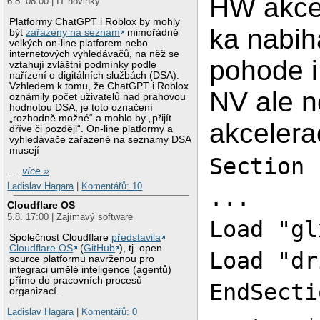
HW akce
6.8. 08:00 | IT novinky
Platformy ChatGPT i Roblox by mohly
ka nabiha
být
zařazeny na seznam
mimořádně
velkých on-line platforem nebo
internetových vyhledávačů, na něž se
pohode i
vztahují zvláštní podmínky podle
nařízení o digitálních službách (DSA).
Vzhledem k tomu, že ChatGPT i Roblox
NV ale 
oznámily počet uživatelů nad prahovou
hodnotou DSA, je toto označení
„rozhodně možné“ a mohlo by „přijít
akcelera
dříve či později“. On-line platformy a
vyhledávače zařazené na seznamy DSA
musejí
Section 
…
více »
Ladislav Hagara
|
Komentářů: 10
...
Cloudflare OS
5.8. 17:00 | Zajímavý software
Load "gl
Společnost Cloudflare
představila
Cloudflare OS
(
GitHub
), tj. open
Load "dr
source platformu navrženou pro
integraci umělé inteligence (agentů)
přímo do pracovních procesů
EndSecti
organizací.
Ladislav Hagara
|
Komentářů: 0