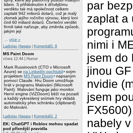
újmy, které její platformy působí mladým
par bezp
lidem. S přihlédnutím k dřívějšímu
verdiktu tak má společnost celkem
zaplatit 942 milionů dolarů, což je malý
zaplat a
zlomek jejího ročního výnosu, který loni
činil 60 miliard dolarů. Čtvrteční verdikt
firmě také nařizuje, aby změnila způsob,
program
jakým její
…
více »
nimi i M
Ladislav Hagara
|
Komentářů: 8
jsem do 
MS Paint Doom
včera 12:44 | Humor
jinou GF
Mark Russinovich (CTO v Microsoft
Azure) se
na LinkedIn pochlubil
svým
projektem
MS Paint Doom
napsaným
nvidie (
pomocí Claude. Hru Doom umožňuje
hrát v programu Malování (Microsoft
Paint). Malování funguje jako monitor.
jsem pou
Herní engine (ViZDoom) běží na pozadí
a každý vykreslený snímek hry vkládá
automaticky přes schránku (clipboard)
FX5600)
do Malování.
Ladislav Hagara
|
Komentářů: 2
nabely v
EK: ChatGPT i Roblox mohou spadat
pod přísnější pravidla