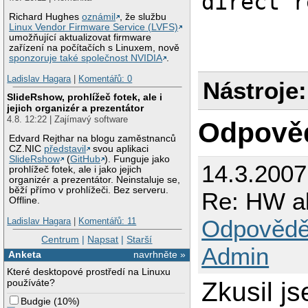
direct r
Richard Hughes
oznámil
, že službu
Linux Vendor Firmware Service (LVFS)
umožňující aktualizovat firmware
zařízení na počítačích s Linuxem, nově
sponzoruje také společnost NVIDIA
.
Ladislav Hagara
|
Komentářů: 0
Nástroje:
SlideRshow, prohlížeč fotek, ale i
jejich organizér a prezentátor
4.8. 12:22 | Zajímavý software
Odpově
Edvard Rejthar na blogu zaměstnanců
CZ.NIC
představil
svou aplikaci
SlideRshow
(
GitHub
). Funguje jako
14.3.2007
prohlížeč fotek, ale i jako jejich
organizér a prezentátor. Neinstaluje se,
běží přímo v prohlížeči. Bez serveru.
Re: HW ak
Offline.
Odpovědě
Ladislav Hagara
|
Komentářů: 11
Centrum
|
Napsat
|
Starší
Admin
Anketa
navrhněte »
Které desktopové prostředí na Linuxu
Zkusil js
používáte?
Budgie
(
10%
)