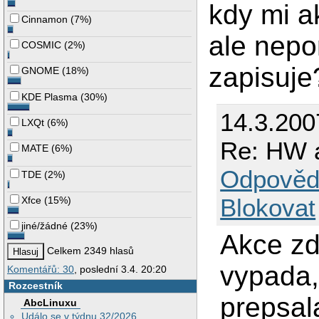
kdy mi a
Cinnamon
(
7%
)
ale nep
COSMIC
(
2%
)
zapisuje
GNOME
(
18%
)
KDE Plasma
(
30%
)
14.3.200
LXQt
(
6%
)
Re: HW a
MATE
(
6%
)
Odpověd
TDE
(
2%
)
Blokovat
Xfce
(
15%
)
jiné/žádné
(
23%
)
Akce z
Celkem 2349 hlasů
vypada,
Komentářů: 30
, poslední 3.4. 20:20
Rozcestník
prepsal
AbcLinuxu
Událo se v týdnu 32/2026