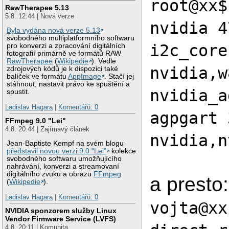
root@xx$
RawTherapee 5.13
5.8. 12:44 | Nová verze
nvidia 4
Byla vydána nová verze 5.13
svobodného multiplatformního softwaru
i2c_core
pro konverzi a zpracování digitálních
fotografií primárně ve formátů RAW
RawTherapee
(
Wikipedie
). Vedle
nvidia,w
zdrojových kódů je k dispozici také
balíček ve formátu
AppImage
. Stačí jej
stáhnout, nastavit právo ke spuštění a
nvidia_a
spustit.
Ladislav Hagara
|
Komentářů: 0
agpgart 
FFmpeg 9.0 "Lei"
4.8. 20:44 | Zajímavý článek
nvidia,n
Jean-Baptiste Kempf na svém blogu
představil novou verzi 9.0 "Lei"
kolekce
svobodného softwaru umožňujícího
nahrávání, konverzi a streamovaní
digitálního zvuku a obrazu
FFmpeg
a presto:
(
Wikipedie
).
Ladislav Hagara
|
Komentářů: 0
vojta@xx
NVIDIA sponzorem služby Linux
Vendor Firmware Service (LVFS)
4.8. 20:11 | Komunita