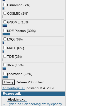
Cinnamon
(
7%
)
COSMIC
(
2%
)
GNOME
(
18%
)
KDE Plasma
(
30%
)
LXQt
(
6%
)
MATE
(
6%
)
TDE
(
2%
)
Xfce
(
15%
)
jiné/žádné
(
23%
)
Celkem 2333 hlasů
Komentářů: 30
, poslední 3.4. 20:20
Rozcestník
AbcLinuxu
Týden na ScienceMag.cz: Vylepšený