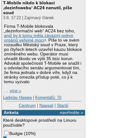
T-Mobile nikdo k blokaci
‚dezinfowebu‘ AC24 nenutil, píše
soud
3.8. 17:22 | Zajímavý článek
Firma T-Mobile blokovala
„dezinformační web“ AC24 bez toho,
aniž by k tomu měla závazný pokyn
orgánů veřejné moci
. Píše to ve svém
rozsudku Městský soud v Praze, který
po čtyřech letech uzavřel kauzu blokace
zmíněného webu. Operátor musí
uhradit škodu ve výši 35 tisíc korun.
Advokát společnosti T-Mobile se snažil i
u odvolacího senátu argumentovat tím,
že firma jednala v dobré víře, když na
stránky omezila přístup poté, co ji k
tomu vyzvalo
…
více »
Ladislav Hagara
|
Komentářů: 70
Centrum
|
Napsat
|
Starší
Anketa
navrhněte »
Které desktopové prostředí na Linuxu
používáte?
Budgie
(
10%
)