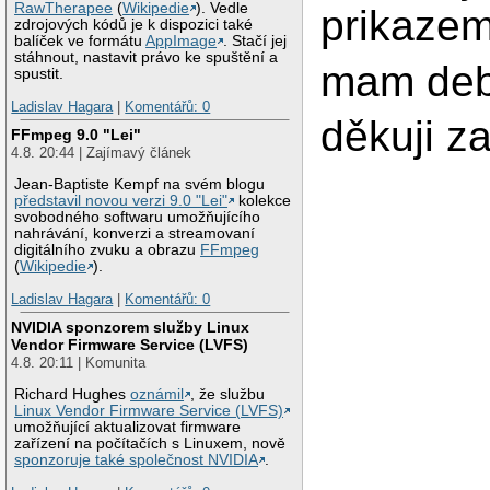
RawTherapee
(
Wikipedie
). Vedle
prikazem
zdrojových kódů je k dispozici také
balíček ve formátu
AppImage
. Stačí jej
stáhnout, nastavit právo ke spuštění a
mam deb
spustit.
Ladislav Hagara
|
Komentářů: 0
děkuji z
FFmpeg 9.0 "Lei"
4.8. 20:44 | Zajímavý článek
Jean-Baptiste Kempf na svém blogu
představil novou verzi 9.0 "Lei"
kolekce
svobodného softwaru umožňujícího
nahrávání, konverzi a streamovaní
digitálního zvuku a obrazu
FFmpeg
(
Wikipedie
).
Ladislav Hagara
|
Komentářů: 0
NVIDIA sponzorem služby Linux
Vendor Firmware Service (LVFS)
4.8. 20:11 | Komunita
Richard Hughes
oznámil
, že službu
Linux Vendor Firmware Service (LVFS)
umožňující aktualizovat firmware
zařízení na počítačích s Linuxem, nově
sponzoruje také společnost NVIDIA
.