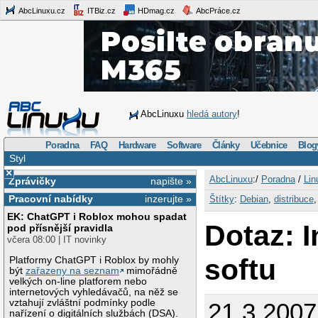
AbcLinuxu.cz
ITBiz.cz
HDmag.cz
AbcPráce.cz
AbcLinuxu
hledá autory
!
Poradna
FAQ
Hardware
Software
Články
Učebnice
Blog
Styl
×
AbcLinuxu
:/
Poradna
/
Lin
Zprávičky
napište »
Pracovní nabídky
inzerujte »
Štítky
:
Debian
,
distribuce
EK: ChatGPT i Roblox mohou spadat
Dotaz: I
pod přísnější pravidla
včera 08:00 | IT novinky
softu
Platformy ChatGPT i Roblox by mohly
být
zařazeny na seznam
mimořádně
velkých on-line platforem nebo
internetových vyhledávačů, na něž se
vztahují zvláštní podmínky podle
21.3.2007
nařízení o digitálních službách (DSA).