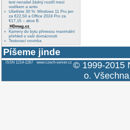
test nenašel žádný rozdíl mezi
vodíkem a antiv
Ušetřete 30 %: Windows 11 Pro jen
za €22,50 a Office 2024 Pro za
€17,15 – akce B
HDmag.cz
Kamery do bytu přinesou maximální
přehled o vaší domácnosti
Testovací novinka
Píšeme jinde
ISSN 1214-1267
www.czech-server.cz
© 1999-2015
o.
Všechna 