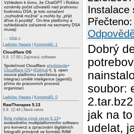
Vzhledem k tomu, že ChatGPT i Roblox
Instalace 
oznámily počet uživatelů nad prahovou
hodnotou DSA, je toto označení
„rozhodně možné“ a mohlo by „přijít
Přečteno:
dříve či později“. On-line platformy a
vyhledávače zařazené na seznamy DSA
musejí
Odpovědě
…
více »
Ladislav Hagara
|
Komentářů: 1
Dobrý de
Cloudflare OS
5.8. 17:00 | Zajímavý software
potrebov
Společnost Cloudflare
představila
Cloudflare OS
(
GitHub
), tj. open
nainstal
source platformu navrženou pro
integraci umělé inteligence (agentů)
přímo do pracovních procesů
soubor: 
organizací.
Ladislav Hagara
|
Komentářů: 0
2.tar.bz
RawTherapee 5.13
5.8. 12:44 | Nová verze
jak na t
Byla vydána nová verze 5.13
svobodného multiplatformního softwaru
udelat, 
pro konverzi a zpracování digitálních
fotografií primárně ve formátů RAW