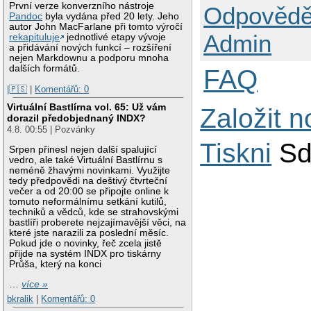
První verze konverzního nástroje
Odpovědě
Pandoc
byla vydána před 20 lety. Jeho
autor John MacFarlane při tomto výročí
Admin
rekapituluje
jednotlivé etapy vývoje
a přidávání nových funkcí – rozšíření
nejen Markdownu a podporu mnoha
dalších formátů.
FAQ
|🇵🇸
|
Komentářů: 0
Virtuální Bastlírna vol. 65: Už vám
Založit 
dorazil předobjednaný INDX?
4.8. 00:55 | Pozvánky
Tiskni
Sd
Srpen přinesl nejen další spalující
vedro, ale také Virtuální Bastlírnu s
neméně žhavými novinkami. Využijte
tedy předpovědi na deštivý čtvrteční
večer a od 20:00 se připojte online k
tomuto neformálnímu setkání kutilů,
techniků a vědců, kde se strahovskými
bastlíři proberete nejzajímavější věci, na
které jste narazili za poslední měsíc.
Pokud jde o novinky, řeč zcela jistě
přijde na systém INDX pro tiskárny
Průša, který na konci
…
více »
bkralik
|
Komentářů: 0