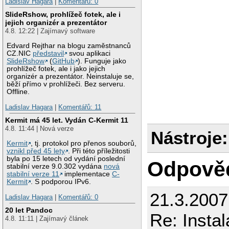
Ladislav Hagara
|
Komentářů: 0
SlideRshow, prohlížeč fotek, ale i
jejich organizér a prezentátor
4.8. 12:22 | Zajímavý software
Edvard Rejthar na blogu zaměstnanců
CZ.NIC
představil
svou aplikaci
SlideRshow
(
GitHub
). Funguje jako
prohlížeč fotek, ale i jako jejich
organizér a prezentátor. Neinstaluje se,
běží přímo v prohlížeči. Bez serveru.
Offline.
Ladislav Hagara
|
Komentářů: 11
Kermit má 45 let. Vydán C-Kermit 11
4.8. 11:44 | Nová verze
Nástroje:
Kermit
, tj. protokol pro přenos souborů,
vznikl před 45 lety
. Při této příležitosti
byla po 15 letech od vydání poslední
Odpově
stabilní verze 9.0.302 vydána
nová
stabilní verze 11
implementace
C-
Kermit
. S podporou IPv6.
21.3.2007
Ladislav Hagara
|
Komentářů: 0
20 let Pandoc
Re: Instal
4.8. 11:11 | Zajímavý článek