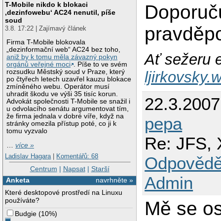
T-Mobile nikdo k blokaci
Doporuču
‚dezinfowebu‘ AC24 nenutil, píše
soud
pravděp
3.8. 17:22 | Zajímavý článek
Firma T-Mobile blokovala
„dezinformační web“ AC24 bez toho,
Ať sežeru e
aniž by k tomu měla závazný pokyn
orgánů veřejné moci
. Píše to ve svém
rozsudku Městský soud v Praze, který
ljirkovsky
po čtyřech letech uzavřel kauzu blokace
zmíněného webu. Operátor musí
uhradit škodu ve výši 35 tisíc korun.
22.3.200
Advokát společnosti T-Mobile se snažil i
u odvolacího senátu argumentovat tím,
že firma jednala v dobré víře, když na
pepa
stránky omezila přístup poté, co ji k
tomu vyzvalo
Re: JFS, 
…
více »
Ladislav Hagara
|
Komentářů: 68
Odpovědě
Centrum
|
Napsat
|
Starší
Admin
Anketa
navrhněte »
Které desktopové prostředí na Linuxu
používáte?
Mě se os
Budgie
(
10%
)