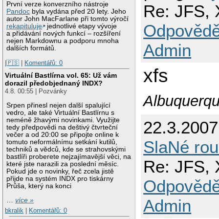
První verze konverzního nástroje
Re: JFS, 
Pandoc
byla vydána před 20 lety. Jeho
autor John MacFarlane při tomto výročí
Odpovědě
rekapituluje
jednotlivé etapy vývoje
a přidávání nových funkcí – rozšíření
nejen Markdownu a podporu mnoha
Admin
dalších formátů.
|🇵🇸
|
Komentářů: 0
xfs
Virtuální Bastlírna vol. 65: Už vám
dorazil předobjednaný INDX?
4.8. 00:55 | Pozvánky
Albuquerqu
Srpen přinesl nejen další spalující
vedro, ale také Virtuální Bastlírnu s
neméně žhavými novinkami. Využijte
22.3.200
tedy předpovědi na deštivý čtvrteční
večer a od 20:00 se připojte online k
SlaNé rou
tomuto neformálnímu setkání kutilů,
techniků a vědců, kde se strahovskými
bastlíři proberete nejzajímavější věci, na
Re: JFS, 
které jste narazili za poslední měsíc.
Pokud jde o novinky, řeč zcela jistě
přijde na systém INDX pro tiskárny
Odpovědě
Průša, který na konci
Admin
…
více »
bkralik
|
Komentářů: 0