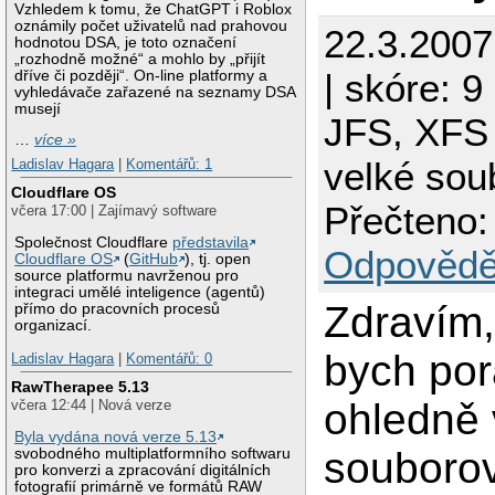
Vzhledem k tomu, že ChatGPT i Roblox
oznámily počet uživatelů nad prahovou
22.3.200
hodnotou DSA, je toto označení
„rozhodně možné“ a mohlo by „přijít
| skóre: 9
dříve či později“. On-line platformy a
vyhledávače zařazené na seznamy DSA
musejí
JFS, XFS 
…
více »
velké sou
Ladislav Hagara
|
Komentářů: 1
Cloudflare OS
Přečteno:
včera 17:00 | Zajímavý software
Společnost Cloudflare
představila
Odpovědě
Cloudflare OS
(
GitHub
), tj. open
source platformu navrženou pro
integraci umělé inteligence (agentů)
Zdravím,
přímo do pracovních procesů
organizací.
bych por
Ladislav Hagara
|
Komentářů: 0
RawTherapee 5.13
ohledně
včera 12:44 | Nová verze
Byla vydána nová verze 5.13
souboro
svobodného multiplatformního softwaru
pro konverzi a zpracování digitálních
fotografií primárně ve formátů RAW