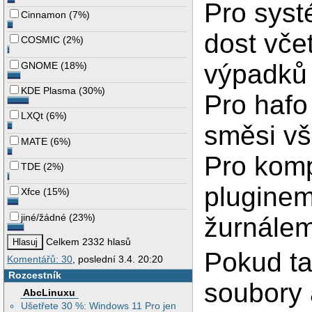
Pro syst
Cinnamon
(
7%
)
dost vče
COSMIC
(
2%
)
výpadků 
GNOME
(
18%
)
KDE Plasma
(
30%
)
Pro hafo
LXQt
(
6%
)
směsi v
MATE
(
6%
)
Pro komp
TDE
(
2%
)
pluginem
Xfce
(
15%
)
jiné/žádné
(
23%
)
žurnálem
Celkem 2332 hlasů
Pokud ta
Komentářů: 30
, poslední 3.4. 20:20
Rozcestník
soubory 
AbcLinuxu
Ušetřete 30 %: Windows 11 Pro jen