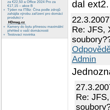
dal ext2.
za €22,50 a Office 2024 Pro za
€17,15 – akce B
Týden na ITBiz: Čína podle zdrojů
zahájila výrobu zařízení pro domácí
22.3.200
produkci v
HDmag.cz
Re: JFS, 
Kamery do bytu přinesou maximální
přehled o vaší domácnosti
Testovací novinka
soubory?
Odpovědě
Admin
Jednozn
27.3.200
Re: JFS,
soubory