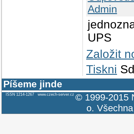
Admin
jednozn
UPS
Založit 
Tiskni
Sd
Píšeme jinde
ISSN 1214-1267
www.czech-server.cz
© 1999-2015
o.
Všechna 