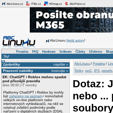
AbcLinuxu.cz
ITBiz.cz
HDmag.cz
AbcPráce.cz
AbcLinuxu
hledá autory
!
Poradna
FAQ
Hardware
Software
Články
Učebnice
Blog
Styl
×
AbcLinuxu
:/
Poradna
/
Lin
Zprávičky
napište »
Pracovní nabídky
inzerujte »
Štítky
:
ext2
,
JFS
,
reiserfs
EK: ChatGPT i Roblox mohou spadat
Dotaz: 
pod přísnější pravidla
dnes 08:00 | IT novinky
nebo ...
Platformy ChatGPT i Roblox by mohly
být
zařazeny na seznam
mimořádně
velkých on-line platforem nebo
internetových vyhledávačů, na něž se
soubor
vztahují zvláštní podmínky podle
nařízení o digitálních službách (DSA).