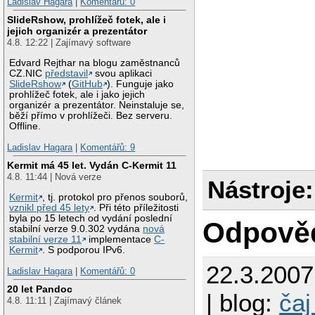
Ladislav Hagara
|
Komentářů: 0
SlideRshow, prohlížeč fotek, ale i
jejich organizér a prezentátor
4.8. 12:22 | Zajímavý software
Edvard Rejthar na blogu zaměstnanců
CZ.NIC
představil
svou aplikaci
SlideRshow
(
GitHub
). Funguje jako
prohlížeč fotek, ale i jako jejich
organizér a prezentátor. Neinstaluje se,
běží přímo v prohlížeči. Bez serveru.
Offline.
Ladislav Hagara
|
Komentářů: 9
Kermit má 45 let. Vydán C-Kermit 11
4.8. 11:44 | Nová verze
Nástroje:
Kermit
, tj. protokol pro přenos souborů,
vznikl před 45 lety
. Při této příležitosti
byla po 15 letech od vydání poslední
Odpově
stabilní verze 9.0.302 vydána
nová
stabilní verze 11
implementace
C-
Kermit
. S podporou IPv6.
22.3.200
Ladislav Hagara
|
Komentářů: 0
20 let Pandoc
| blog:
čaj
4.8. 11:11 | Zajímavý článek