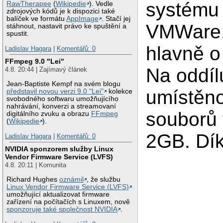
systému
RawTherapee
(
Wikipedie
). Vedle
zdrojových kódů je k dispozici také
balíček ve formátu
AppImage
. Stačí jej
VMWare.
stáhnout, nastavit právo ke spuštění a
spustit.
hlavně o 
Ladislav Hagara
|
Komentářů: 0
FFmpeg 9.0 "Lei"
Na oddíl
4.8. 20:44 | Zajímavý článek
Jean-Baptiste Kempf na svém blogu
umístěno
představil novou verzi 9.0 "Lei"
kolekce
svobodného softwaru umožňujícího
nahrávání, konverzi a streamovaní
souborů 
digitálního zvuku a obrazu
FFmpeg
(
Wikipedie
).
2GB. Dík
Ladislav Hagara
|
Komentářů: 0
NVIDIA sponzorem služby Linux
Vendor Firmware Service (LVFS)
4.8. 20:11 | Komunita
Richard Hughes
oznámil
, že službu
Linux Vendor Firmware Service (LVFS)
umožňující aktualizovat firmware
zařízení na počítačích s Linuxem, nově
sponzoruje také společnost NVIDIA
.