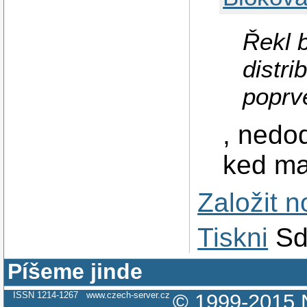
Řekl 
distri
poprvé
, nedo
ked ma
Založit 
Tiskni
Sd
Píšeme jinde
ISSN 1214-1267
www.czech-server.cz
© 1999-2015