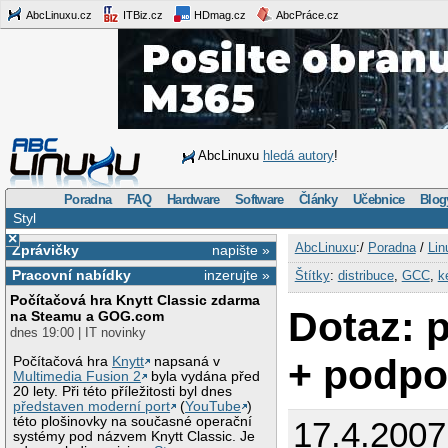
AbcLinuxu.cz
ITBiz.cz
HDmag.cz
AbcPráce.cz
AbcLinuxu
hledá autory
!
Poradna
FAQ
Hardware
Software
Články
Učebnice
Blog
Styl
×
AbcLinuxu
:/
Poradna
/
Lin
Zprávičky
napište »
Pracovní nabídky
inzerujte »
Štítky
:
distribuce
,
GCC
,
k
Počítačová hra Knytt Classic zdarma
Dotaz: p
na Steamu a GOG.com
dnes 19:00 | IT novinky
+ podpo
Počítačová hra
Knytt
napsaná v
Multimedia Fusion 2
byla vydána před
20 lety. Při této příležitosti byl dnes
představen moderní port
(
YouTube
)
této plošinovky na současné operační
17.4.200
systémy pod názvem Knytt Classic. Je