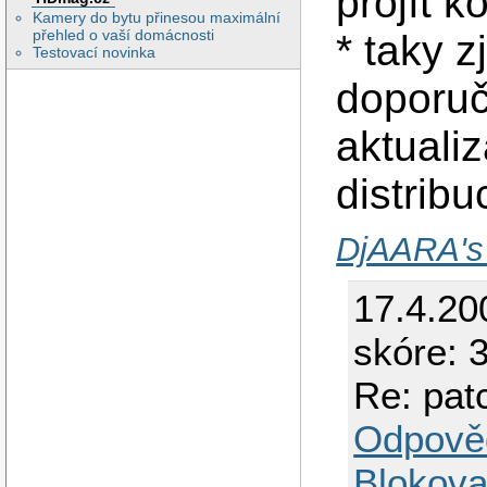
projít k
Kamery do bytu přinesou maximální
přehled o vaší domácnosti
* taky zj
Testovací novinka
doporuč
aktuali
distribu
DjAARA's
17.4.20
skóre: 3
Re: pat
Odpově
Blokova