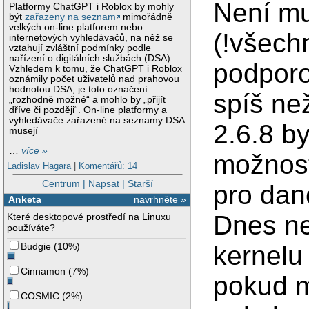
Není mu
Platformy ChatGPT i Roblox by mohly
být
zařazeny na seznam
mimořádně
velkých on-line platforem nebo
(!všech
internetových vyhledávačů, na něž se
vztahují zvláštní podmínky podle
nařízení o digitálních službách (DSA).
podporo
Vzhledem k tomu, že ChatGPT i Roblox
oznámily počet uživatelů nad prahovou
hodnotou DSA, je toto označení
spíš ne
„rozhodně možné“ a mohlo by „přijít
dříve či později“. On-line platformy a
vyhledávače zařazené na seznamy DSA
2.6.8 b
musejí
…
více »
možnost
Ladislav Hagara
|
Komentářů: 14
Centrum
|
Napsat
|
Starší
pro dan
Anketa
navrhněte »
Dnes ne
Které desktopové prostředí na Linuxu
používáte?
kernelu 
Budgie
(
10%
)
Cinnamon
(
7%
)
pokud m
COSMIC
(
2%
)