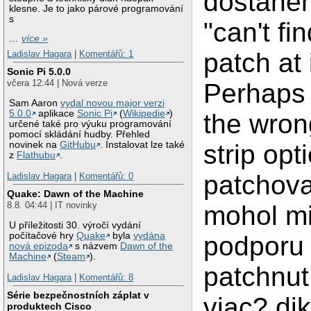
dostane
klesne. Je to jako párové programování
s
"can't fin
…
více »
patch at 
Ladislav Hagara
|
Komentářů: 1
Sonic Pi 5.0.0
včera 12:44 | Nová verze
Perhaps
Sam Aaron
vydal novou major verzi
5.0.0
aplikace
Sonic Pi
(
Wikipedie
)
the wrong
určené také pro výuku programování
pomocí skládání hudby. Přehled
novinek na
GitHubu
. Instalovat lze také
strip op
z
Flathubu
.
patchova
Ladislav Hagara
|
Komentářů: 0
Quake: Dawn of the Machine
8.8. 04:44 | IT novinky
mohol m
U příležitosti 30. výročí vydání
počítačové hry
Quake
byla
vydána
podporu 
nová epizoda
s názvem
Dawn of the
Machine
(
Steam
).
patchnut
Ladislav Hagara
|
Komentářů: 8
Série bezpečnostních záplat v
viac? di
produktech Cisco