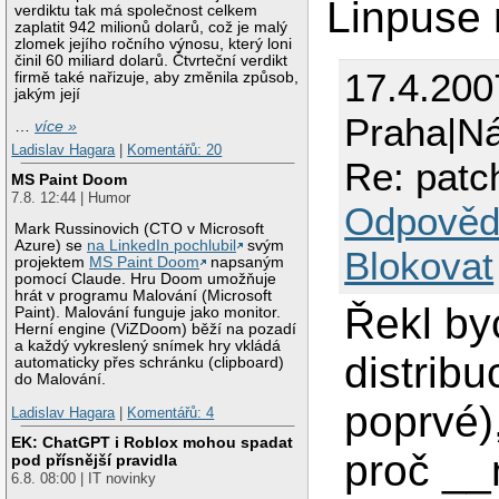
Linpuse 
verdiktu tak má společnost celkem
zaplatit 942 milionů dolarů, což je malý
zlomek jejího ročního výnosu, který loni
činil 60 miliard dolarů. Čtvrteční verdikt
17.4.200
firmě také nařizuje, aby změnila způsob,
jakým její
Praha|N
…
více »
Ladislav Hagara
|
Komentářů: 20
Re: patc
MS Paint Doom
7.8. 12:44 | Humor
Odpověd
Mark Russinovich (CTO v Microsoft
Azure) se
na LinkedIn pochlubil
svým
Blokovat
projektem
MS Paint Doom
napsaným
pomocí Claude. Hru Doom umožňuje
hrát v programu Malování (Microsoft
Řekl by
Paint). Malování funguje jako monitor.
Herní engine (ViZDoom) běží na pozadí
a každý vykreslený snímek hry vkládá
distrib
automaticky přes schránku (clipboard)
do Malování.
poprvé)
Ladislav Hagara
|
Komentářů: 4
EK: ChatGPT i Roblox mohou spadat
proč __
pod přísnější pravidla
6.8. 08:00 | IT novinky