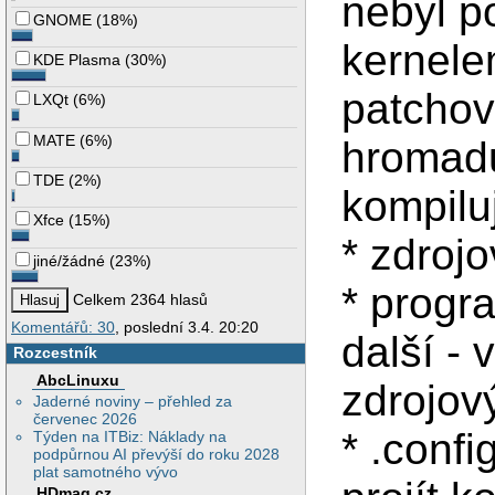
nebyl p
GNOME
(
18%
)
kernele
KDE Plasma
(
30%
)
patchova
LXQt
(
6%
)
MATE
(
6%
)
hromadu
TDE
(
2%
)
kompilu
Xfce
(
15%
)
* zdroj
jiné/žádné
(
23%
)
* progr
Celkem 2364 hlasů
Komentářů: 30
, poslední 3.4. 20:20
další -
Rozcestník
AbcLinuxu
zdrojov
Jaderné noviny – přehled za
červenec 2026
* .conf
Týden na ITBiz: Náklady na
podpůrnou AI převýší do roku 2028
plat samotného vývo
HDmag.cz