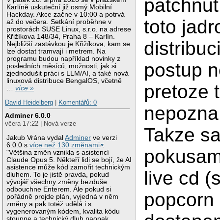
patchnut
Karlíně uskuteční již osmý Mobilní
Hackday. Akce začne v 10:00 a potrvá
toto jadr
až do večera. Setkání proběhne v
prostorách SUSE Linux, s.r.o. na adrese
Křižíkova 148/34, Praha 8 – Karlín.
distribuc
Nejbližší zastávkou je Křižíkova, kam se
lze dostat tramvají i metrem. Na
programu budou například novinky z
postup n
posledních měsíců, možnosti, jak si
zjednodušit práci s LLM/AI, a také nová
linuxová distribuce BengalOS, včetně
pretoze t
…
více »
David Heidelberg
|
Komentářů: 0
nepozna 
Adminer 6.0.0
včera 17:22 | Nová verze
Takze sa
Jakub Vrána vydal
Adminer
ve verzi
6.0.0 s
více než 130 změnami
:
pokusa
"Většina změn vznikla s asistencí
Claude Opus 5. Někteří lidi se bojí, že AI
asistence může kód zamořit technickým
live cd (
dluhem. To je jistě pravda, pokud
vývojář všechny změny bezduše
odbouchne Enterem. Ale pokud si
popcorn 
pořádně projde plán, vyjedná v něm
změny a pak totéž udělá i s
vygenerovaným kódem, kvalita kódu
stoupne a technický dluh naopak