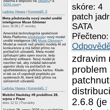
zdarma k dispozici na
Steamu
a
skóre: 4
GOG.com
.
Ladislav Hagara
|
Komentářů: 0
patch jad
Meta představila nový model umělé
inteligence Muse Glimmer
SATA
dnes 16:00 | IT novinky
Přečteno:
Americká technologická společnost
Meta Platforms
představila
nový model
umělé inteligence (AI)
Muse Glimmer
.
Odpovědě
Model je menší než přední modely AI od
konkurence a má běžet přímo na
počítačích uživatelů. Meta model
zdravim
zpřístupní jako open source, tedy
otevřený software. Nový model je
navržen tak, aby zvládal takzvané
problem 
agentní úkoly na počítačích se
spotřebitelskou grafickou kartou. Klade
si tak za cíl uspokojit poptávku po
patchnut
systémech AI, které běží přímo na
zařízeních uživatelů.
distribuc
Ladislav Hagara
|
Komentářů: 7
Mobilní Hackday #8 proběhne 28.
2.6.8 (je
srpna v Praze
dnes 12:11 | Pozvánky
V pátek 28. srpna 2026 se v pražském