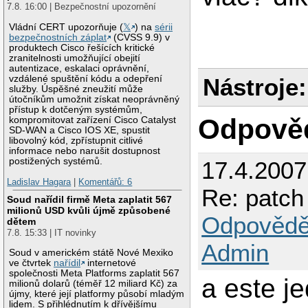
7.8. 16:00 | Bezpečnostní upozornění
Vládní CERT upozorňuje (
𝕏
) na
sérii
bezpečnostních záplat
(CVSS 9.9) v
produktech Cisco řešících kritické
zranitelnosti umožňující obejití
autentizace, eskalaci oprávnění,
Nástroje:
vzdálené spuštění kódu a odepření
služby. Úspěšné zneužití může
útočníkům umožnit získat neoprávněný
přístup k dotčeným systémům,
Odpově
kompromitovat zařízení Cisco Catalyst
SD-WAN a Cisco IOS XE, spustit
libovolný kód, zpřístupnit citlivé
informace nebo narušit dostupnost
postižených systémů.
17.4.200
Ladislav Hagara
|
Komentářů: 6
Re: patch
Soud nařídil firmě Meta zaplatit 567
milionů USD kvůli újmě způsobené
Odpovědě
dětem
7.8. 15:33 | IT novinky
Admin
Soud v americkém státě Nové Mexiko
ve čtvrtek
nařídil
internetové
společnosti Meta Platforms zaplatit 567
a este je
milionů dolarů (téměř 12 miliard Kč) za
újmy, které její platformy působí mladým
lidem. S přihlédnutím k dřívějšímu