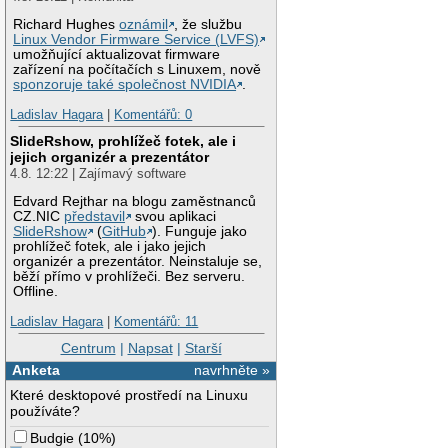
Richard Hughes
oznámil
, že službu
Linux Vendor Firmware Service (LVFS)
umožňující aktualizovat firmware
zařízení na počítačích s Linuxem, nově
sponzoruje také společnost NVIDIA
.
Ladislav Hagara
|
Komentářů: 0
SlideRshow, prohlížeč fotek, ale i
jejich organizér a prezentátor
4.8. 12:22 | Zajímavý software
Edvard Rejthar na blogu zaměstnanců
CZ.NIC
představil
svou aplikaci
SlideRshow
(
GitHub
). Funguje jako
prohlížeč fotek, ale i jako jejich
organizér a prezentátor. Neinstaluje se,
běží přímo v prohlížeči. Bez serveru.
Offline.
Ladislav Hagara
|
Komentářů: 11
Centrum
|
Napsat
|
Starší
Anketa
navrhněte »
Které desktopové prostředí na Linuxu
používáte?
Budgie
(
10%
)