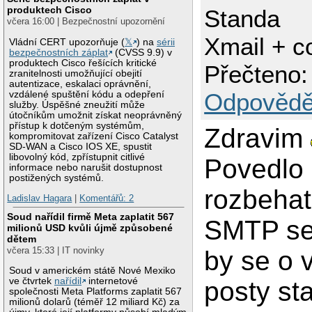
produktech Cisco
Standa
včera 16:00 | Bezpečnostní upozornění
Xmail + c
Vládní CERT upozorňuje (
𝕏
) na
sérii
bezpečnostních záplat
(CVSS 9.9) v
produktech Cisco řešících kritické
Přečteno:
zranitelnosti umožňující obejití
autentizace, eskalaci oprávnění,
Odpovědě
vzdálené spuštění kódu a odepření
služby. Úspěšné zneužití může
útočníkům umožnit získat neoprávněný
přístup k dotčeným systémům,
Zdravim
kompromitovat zařízení Cisco Catalyst
SD-WAN a Cisco IOS XE, spustit
libovolný kód, zpřístupnit citlivé
Povedlo
informace nebo narušit dostupnost
postižených systémů.
rozbehat
Ladislav Hagara
|
Komentářů: 2
Soud nařídil firmě Meta zaplatit 567
SMTP se
milionů USD kvůli újmě způsobené
dětem
včera 15:33 | IT novinky
by se o 
Soud v americkém státě Nové Mexiko
ve čtvrtek
nařídil
internetové
posty sta
společnosti Meta Platforms zaplatit 567
milionů dolarů (téměř 12 miliard Kč) za