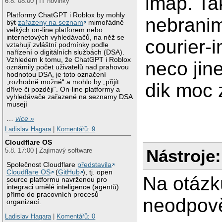
imap. Ta
6.8. 08:00 | IT novinky
Platformy ChatGPT i Roblox by mohly
nebrani
být
zařazeny na seznam
mimořádně
velkých on-line platforem nebo
internetových vyhledávačů, na něž se
courier-
vztahují zvláštní podmínky podle
nařízení o digitálních službách (DSA).
Vzhledem k tomu, že ChatGPT i Roblox
neco ji
oznámily počet uživatelů nad prahovou
hodnotou DSA, je toto označení
„rozhodně možné“ a mohlo by „přijít
dik moc 
dříve či později“. On-line platformy a
vyhledávače zařazené na seznamy DSA
musejí
…
více »
Ladislav Hagara
|
Komentářů: 9
Cloudflare OS
Nástroje:
5.8. 17:00 | Zajímavý software
Společnost Cloudflare
představila
Cloudflare OS
(
GitHub
), tj. open
Na otázk
source platformu navrženou pro
integraci umělé inteligence (agentů)
přímo do pracovních procesů
neodpově
organizací.
Ladislav Hagara
|
Komentářů: 0