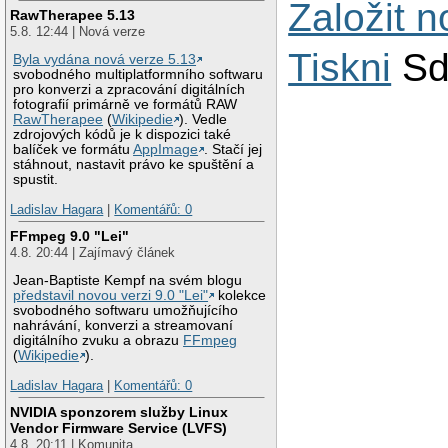
Založit 
RawTherapee 5.13
5.8. 12:44 | Nová verze
Tiskni
Sd
Byla vydána nová verze 5.13
svobodného multiplatformního softwaru
pro konverzi a zpracování digitálních
fotografií primárně ve formátů RAW
RawTherapee
(
Wikipedie
). Vedle
zdrojových kódů je k dispozici také
balíček ve formátu
AppImage
. Stačí jej
stáhnout, nastavit právo ke spuštění a
spustit.
Ladislav Hagara
|
Komentářů: 0
FFmpeg 9.0 "Lei"
4.8. 20:44 | Zajímavý článek
Jean-Baptiste Kempf na svém blogu
představil novou verzi 9.0 "Lei"
kolekce
svobodného softwaru umožňujícího
nahrávání, konverzi a streamovaní
digitálního zvuku a obrazu
FFmpeg
(
Wikipedie
).
Ladislav Hagara
|
Komentářů: 0
NVIDIA sponzorem služby Linux
Vendor Firmware Service (LVFS)
4.8. 20:11 | Komunita