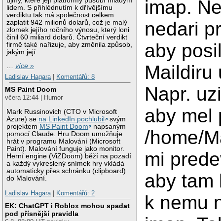
újmy, které její platformy působí mladým
imap. Ne
lidem. S přihlédnutím k dřívějšímu
verdiktu tak má společnost celkem
nedari pr
zaplatit 942 milionů dolarů, což je malý
zlomek jejího ročního výnosu, který loni
činil 60 miliard dolarů. Čtvrteční verdikt
aby posi
firmě také nařizuje, aby změnila způsob,
jakým její
Maildiru 
…
více »
Ladislav Hagara
|
Komentářů: 8
Napr. uz
MS Paint Doom
včera 12:44 | Humor
aby mel 
Mark Russinovich (CTO v Microsoft
Azure) se
na LinkedIn pochlubil
svým
projektem
MS Paint Doom
napsaným
/home/Ma
pomocí Claude. Hru Doom umožňuje
hrát v programu Malování (Microsoft
Paint). Malování funguje jako monitor.
mi prede
Herní engine (ViZDoom) běží na pozadí
a každý vykreslený snímek hry vkládá
automaticky přes schránku (clipboard)
aby tam 
do Malování.
Ladislav Hagara
|
Komentářů: 2
k nemu 
EK: ChatGPT i Roblox mohou spadat
pod přísnější pravidla