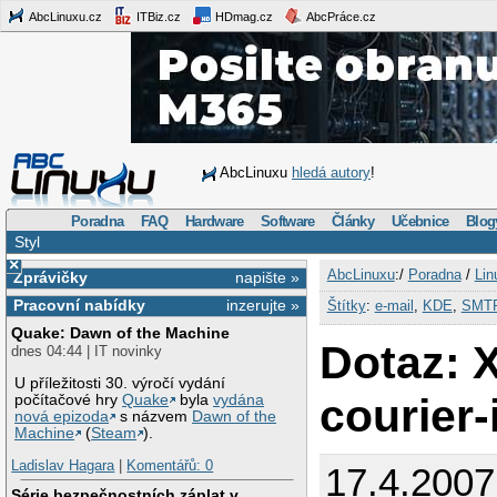
AbcLinuxu.cz
ITBiz.cz
HDmag.cz
AbcPráce.cz
AbcLinuxu
hledá autory
!
Poradna
FAQ
Hardware
Software
Články
Učebnice
Blog
Styl
×
AbcLinuxu
:/
Poradna
/
Lin
Zprávičky
napište »
Pracovní nabídky
inzerujte »
Štítky
:
e-mail
,
KDE
,
SMT
Quake: Dawn of the Machine
Dotaz: 
dnes 04:44 | IT novinky
U příležitosti 30. výročí vydání
courier
počítačové hry
Quake
byla
vydána
nová epizoda
s názvem
Dawn of the
Machine
(
Steam
).
Ladislav Hagara
|
Komentářů: 0
17.4.2007
Série bezpečnostních záplat v