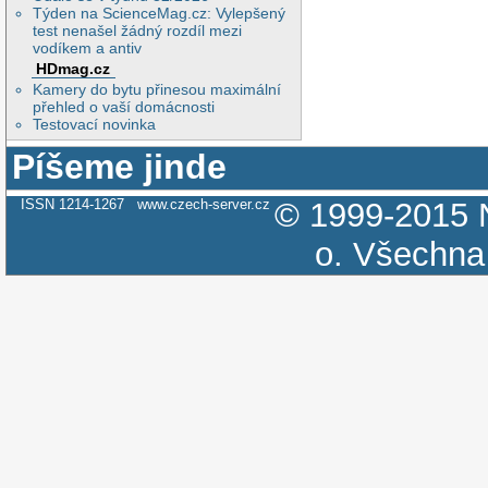
Týden na ScienceMag.cz: Vylepšený
test nenašel žádný rozdíl mezi
vodíkem a antiv
HDmag.cz
Kamery do bytu přinesou maximální
přehled o vaší domácnosti
Testovací novinka
Píšeme jinde
ISSN 1214-1267
www.czech-server.cz
© 1999-2015
o.
Všechna 