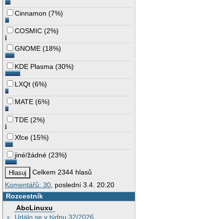
Cinnamon
(
7%
)
COSMIC
(
2%
)
GNOME
(
18%
)
KDE Plasma
(
30%
)
LXQt
(
6%
)
MATE
(
6%
)
TDE
(
2%
)
Xfce
(
15%
)
jiné/žádné
(
23%
)
Celkem 2344 hlasů
Komentářů: 30
, poslední 3.4. 20:20
Rozcestník
AbcLinuxu
Událo se v týdnu 32/2026