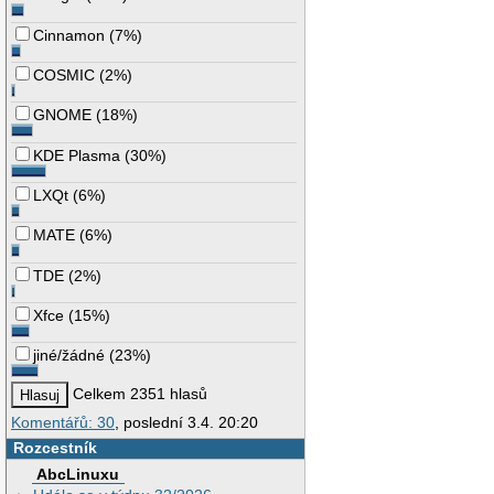
Cinnamon
(
7%
)
COSMIC
(
2%
)
GNOME
(
18%
)
KDE Plasma
(
30%
)
LXQt
(
6%
)
MATE
(
6%
)
TDE
(
2%
)
Xfce
(
15%
)
jiné/žádné
(
23%
)
Celkem 2351 hlasů
Komentářů: 30
, poslední 3.4. 20:20
Rozcestník
AbcLinuxu