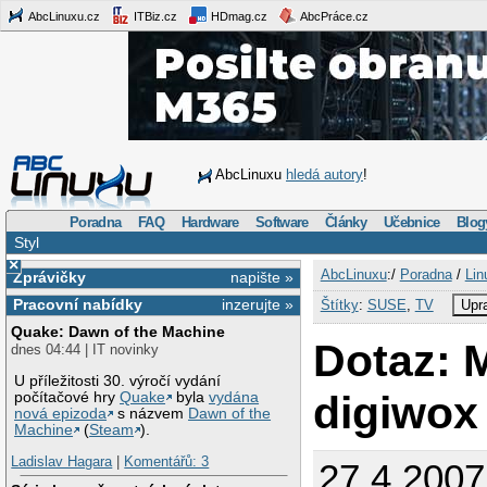
AbcLinuxu.cz
ITBiz.cz
HDmag.cz
AbcPráce.cz
AbcLinuxu
hledá autory
!
Poradna
FAQ
Hardware
Software
Články
Učebnice
Blog
Styl
×
AbcLinuxu
:/
Poradna
/
Lin
Zprávičky
napište »
Pracovní nabídky
inzerujte »
Štítky
:
SUSE
,
TV
Upra
Quake: Dawn of the Machine
Dotaz: 
dnes 04:44 | IT novinky
U příležitosti 30. výročí vydání
digiwox 
počítačové hry
Quake
byla
vydána
nová epizoda
s názvem
Dawn of the
Machine
(
Steam
).
Ladislav Hagara
|
Komentářů: 3
27.4.2007