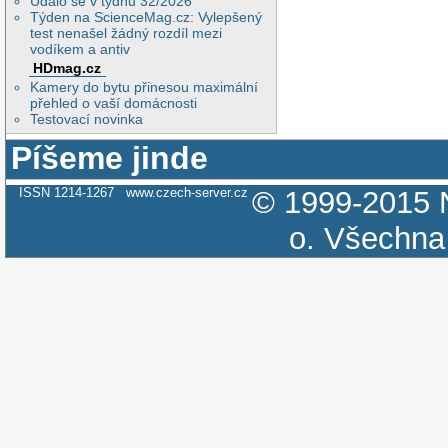
Událo se v týdnu 32/2026
Týden na ScienceMag.cz: Vylepšený
test nenašel žádný rozdíl mezi
vodíkem a antiv
HDmag.cz
Kamery do bytu přinesou maximální
přehled o vaší domácnosti
Testovací novinka
Píšeme jinde
ISSN 1214-1267
www.czech-server.cz
© 1999-2015
o.
Všechna 