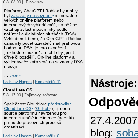
6.8. 08:00 | IT novinky
Platformy ChatGPT i Roblox by mohly
být
zařazeny na seznam
mimořádně
velkých on-line platforem nebo
internetových vyhledávačů, na něž se
vztahují zvláštní podmínky podle
nařízení o digitálních službách (DSA).
Vzhledem k tomu, že ChatGPT i Roblox
oznámily počet uživatelů nad prahovou
hodnotou DSA, je toto označení
„rozhodně možné“ a mohlo by „přijít
dříve či později“. On-line platformy a
vyhledávače zařazené na seznamy DSA
musejí
…
více »
Nástroje:
Ladislav Hagara
|
Komentářů: 11
Cloudflare OS
5.8. 17:00 | Zajímavý software
Odpově
Společnost Cloudflare
představila
Cloudflare OS
(
GitHub
), tj. open
source platformu navrženou pro
27.4.200
integraci umělé inteligence (agentů)
přímo do pracovních procesů
organizací.
blog:
sob
Ladislav Hagara
|
Komentářů: 0