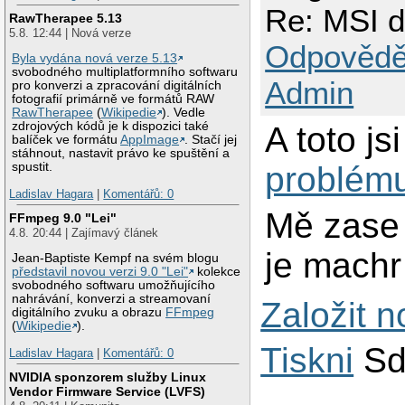
Re: MSI d
RawTherapee 5.13
5.8. 12:44 | Nová verze
Odpovědě
Byla vydána nová verze 5.13
svobodného multiplatformního softwaru
Admin
pro konverzi a zpracování digitálních
fotografií primárně ve formátů RAW
RawTherapee
(
Wikipedie
). Vedle
zdrojových kódů je k dispozici také
A toto js
balíček ve formátu
AppImage
. Stačí jej
stáhnout, nastavit právo ke spuštění a
problém
spustit.
Ladislav Hagara
|
Komentářů: 0
Mě zase 
FFmpeg 9.0 "Lei"
4.8. 20:44 | Zajímavý článek
je machr
Jean-Baptiste Kempf na svém blogu
představil novou verzi 9.0 "Lei"
kolekce
svobodného softwaru umožňujícího
nahrávání, konverzi a streamovaní
Založit 
digitálního zvuku a obrazu
FFmpeg
(
Wikipedie
).
Tiskni
Sd
Ladislav Hagara
|
Komentářů: 0
NVIDIA sponzorem služby Linux
Vendor Firmware Service (LVFS)