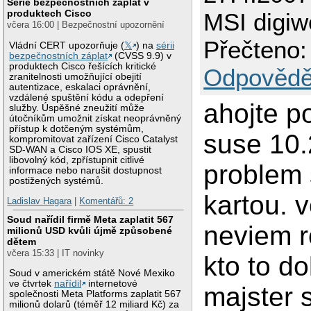
Série bezpečnostních záplat v
produktech Cisco
MSI digiw
včera 16:00 | Bezpečnostní upozornění
Přečteno:
Vládní CERT upozorňuje (
𝕏
) na
sérii
bezpečnostních záplat
(CVSS 9.9) v
produktech Cisco řešících kritické
Odpovědě
zranitelnosti umožňující obejití
autentizace, eskalaci oprávnění,
vzdálené spuštění kódu a odepření
ahojte p
služby. Úspěšné zneužití může
útočníkům umožnit získat neoprávněný
přístup k dotčeným systémům,
suse 10
kompromitovat zařízení Cisco Catalyst
SD-WAN a Cisco IOS XE, spustit
libovolný kód, zpřístupnit citlivé
problem 
informace nebo narušit dostupnost
postižených systémů.
kartou. 
Ladislav Hagara
|
Komentářů: 2
Soud nařídil firmě Meta zaplatit 567
neviem r
milionů USD kvůli újmě způsobené
dětem
včera 15:33 | IT novinky
kto to d
Soud v americkém státě Nové Mexiko
ve čtvrtek
nařídil
internetové
majster 
společnosti Meta Platforms zaplatit 567
milionů dolarů (téměř 12 miliard Kč) za