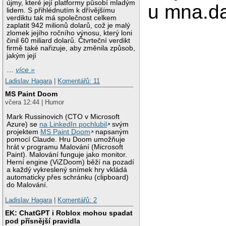
újmy, které její platformy působí mladým
u mna.d
lidem. S přihlédnutím k dřívějšímu
verdiktu tak má společnost celkem
zaplatit 942 milionů dolarů, což je malý
zlomek jejího ročního výnosu, který loni
činil 60 miliard dolarů. Čtvrteční verdikt
firmě také nařizuje, aby změnila způsob,
jakým její
…
více »
Ladislav Hagara
|
Komentářů: 11
MS Paint Doom
včera 12:44 | Humor
Mark Russinovich (CTO v Microsoft
Azure) se
na LinkedIn pochlubil
svým
projektem
MS Paint Doom
napsaným
pomocí Claude. Hru Doom umožňuje
hrát v programu Malování (Microsoft
Paint). Malování funguje jako monitor.
Herní engine (ViZDoom) běží na pozadí
a každý vykreslený snímek hry vkládá
automaticky přes schránku (clipboard)
do Malování.
Ladislav Hagara
|
Komentářů: 2
EK: ChatGPT i Roblox mohou spadat
pod přísnější pravidla