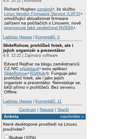
4.8. 20:11 | Komunita
Richard Hughes
oznámil
, že službu
Linux Vendor Firmware Service (LVFS)
umožňující aktualizovat firmware
zařízení na počítačích s Linuxem, nově
sponzoruje také společnost NVIDIA
.
Ladislav Hagara
|
Komentářů: 0
SlideRshow, prohlížeč fotek, ale i
jejich organizér a prezentátor
4.8. 12:22 | Zajímavý software
Edvard Rejthar na blogu zaměstnanců
CZ.NIC
představil
svou aplikaci
SlideRshow
(
GitHub
). Funguje jako
prohlížeč fotek, ale i jako jejich
organizér a prezentátor. Neinstaluje se,
běží přímo v prohlížeči. Bez serveru.
Offline.
Ladislav Hagara
|
Komentářů: 11
Centrum
|
Napsat
|
Starší
Anketa
navrhněte »
Které desktopové prostředí na Linuxu
používáte?
Budgie
(
10%
)